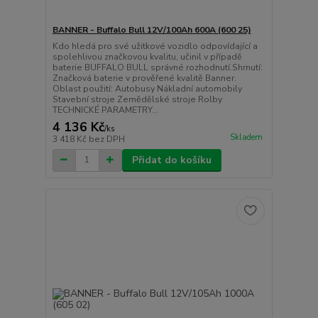
BANNER - Buffalo Bull 12V/100Ah 600A (600 25)
Kdo hledá pro své užitkové vozidlo odpovídající a
spolehlivou značkovou kvalitu, učinil v případě
baterie BUFFALO BULL správné rozhodnutí.Shrnutí:
Značková baterie v prověřené kvalitě Banner.
Oblast použití: Autobusy Nákladní automobily
Stavební stroje Zemědělské stroje Rolby
TECHNICKÉ PARAMETRY...
4 136 Kč
/
ks
Skladem
3 418 Kč
bez DPH
Přidat do košíku