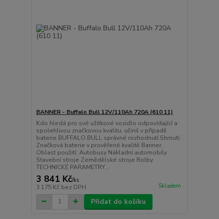
BANNER - Buffalo Bull 12V/110Ah 720A (610 11)
Kdo hledá pro své užitkové vozidlo odpovídající a
spolehlivou značkovou kvalitu, učinil v případě
baterie BUFFALO BULL správné rozhodnutí.Shrnutí:
Značková baterie v prověřené kvalitě Banner.
Oblast použití: Autobusy Nákladní automobily
Stavební stroje Zemědělské stroje Rolby
TECHNICKÉ PARAMETRY...
3 841 Kč
/
ks
Skladem
3 175 Kč
bez DPH
Přidat do košíku