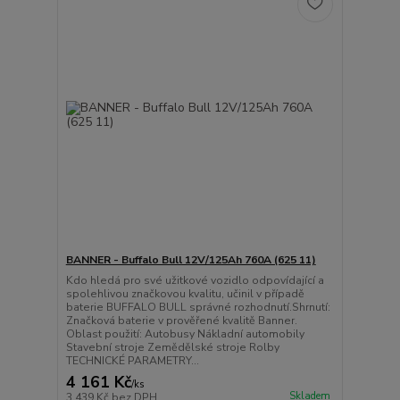
BANNER - Buffalo Bull 12V/125Ah 760A (625 11)
Kdo hledá pro své užitkové vozidlo odpovídající a
spolehlivou značkovou kvalitu, učinil v případě
baterie BUFFALO BULL správné rozhodnutí.Shrnutí:
Značková baterie v prověřené kvalitě Banner.
Oblast použití: Autobusy Nákladní automobily
Stavební stroje Zemědělské stroje Rolby
TECHNICKÉ PARAMETRY...
4 161 Kč
/
ks
Skladem
3 439 Kč
bez DPH