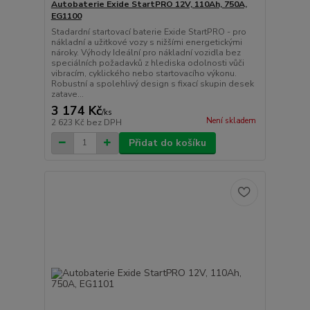
Autobaterie Exide StartPRO 12V, 110Ah, 750A,
EG1100
Stadardní startovací baterie Exide StartPRO - pro
nákladní a užitkové vozy s nižšími energetickými
nároky. Výhody Ideální pro nákladní vozidla bez
speciálních požadavků z hlediska odolnosti vůči
vibracím, cyklického nebo startovacího výkonu.
Robustní a spolehlivý design s fixací skupin desek
zatave...
3 174 Kč
/
ks
Není skladem
2 623 Kč
bez DPH
Přidat do košíku