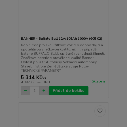
BANNER - Buffalo Bull 12V/105Ah 1000A (605 02)
Kdo hledá pro své užitkové vozidlo odpovídající a
spolehlivou značkovou kvalitu, učinil v případě
baterie BUFFALO BULL správné rozhodnutí.Shrnutí:
Značková baterie v prověřené kvalitě Banner.
Oblast použití: Autobusy Nákladní automobily
Stavební stroje Zemědělské stroje Rolby
TECHNICKÉ PARAMETRY...
5 314 Kč
/
ks
Skladem
4 392 Kč
bez DPH
Přidat do košíku