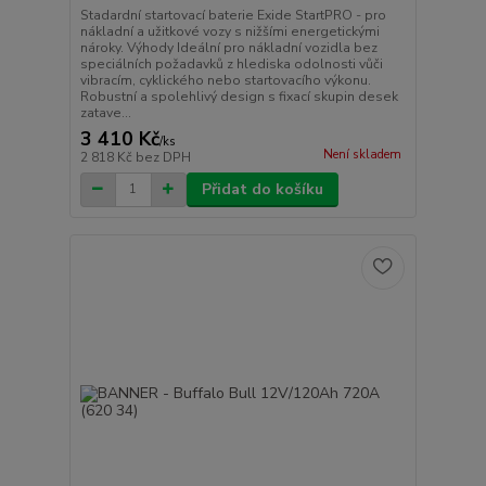
Stadardní startovací baterie Exide StartPRO - pro
nákladní a užitkové vozy s nižšími energetickými
nároky. Výhody Ideální pro nákladní vozidla bez
speciálních požadavků z hlediska odolnosti vůči
vibracím, cyklického nebo startovacího výkonu.
Robustní a spolehlivý design s fixací skupin desek
zatave...
3 410 Kč
/
ks
Není skladem
2 818 Kč
bez DPH
Přidat do košíku