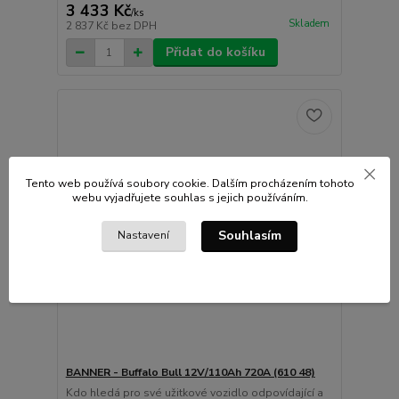
3 433 Kč
/
ks
Skladem
2 837 Kč
bez DPH
Přidat do košíku
Tento web používá soubory cookie. Dalším procházením tohoto
webu vyjadřujete souhlas s jejich používáním.
Souhlasím
Nastavení
BANNER - Buffalo Bull 12V/110Ah 720A (610 48)
Kdo hledá pro své užitkové vozidlo odpovídající a