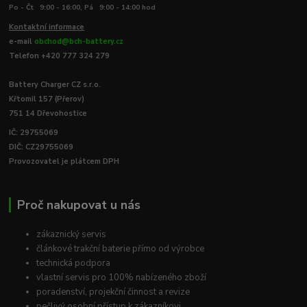
Po - Čt 9:00 - 16:00, Pá 9:00 - 14:00 hod
Kontaktní informace
e-mail
obchod@bch-battery.cz
Telefon +420 777 324 279
Battery Charger CZ s.r.o.
Křtomil 157 (Přerov)
751 14 Dřevohostice
IČ: 29755069
DIČ: CZ29755069
Provozovatel je plátcem DPH
Proč nakupovat u nás
zákaznický servis
článkové trakční baterie přímo od výrobce
technická podpora
vlastní servis pro 100% nabízeného zboží
poradenství, projekční činnost a revize
pečlivý osobní přístup k zákazníkovi