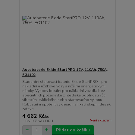
Autobaterie Exide StartPRO 12V, 110Ah, 750A,
EG1102
Stadardní startovací baterie Exide StartPRO - pro
nákladní a užitkové vozy s nižšími energetickými
nároky. Výhody Ideální pro nákladní vozidla bez
speciálních požadavků z hlediska odolnosti vůči
vibracím, cyklického nebo startovacího výkonu.
Robustní a spolehlivý design s fixací skupin desek
zatave...
4 662 Kč
/
ks
Není skladem
3 853 Kč
bez DPH
Přidat do košíku