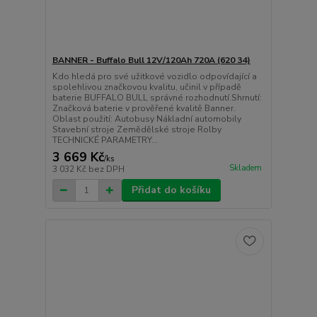
BANNER - Buffalo Bull 12V/120Ah 720A (620 34)
Kdo hledá pro své užitkové vozidlo odpovídající a
spolehlivou značkovou kvalitu, učinil v případě
baterie BUFFALO BULL správné rozhodnutí.Shrnutí:
Značková baterie v prověřené kvalitě Banner.
Oblast použití: Autobusy Nákladní automobily
Stavební stroje Zemědělské stroje Rolby
TECHNICKÉ PARAMETRY...
3 669 Kč
/
ks
Skladem
3 032 Kč
bez DPH
Přidat do košíku