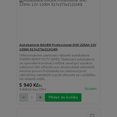
Autobaterie BAUER Professional SHD 225Ah 12V
1200A 517x273x212(240)
Otřesuvzdorné startovací nákladní autobaterie
SUPER HEAVY DUTY (SHD). Startovací autobaterie
se speciální konstrukcí mřížek zaručující vysokou
odolnost vůči otřesům pro dlouhodobě extrémně
náročný provoz.Požadavky na odolnost proti
cyklickému namáhání a proti vibracím se v průběhu
let výrazně zvýšil...
5 940 Kč
/
ks
Skladem
4 909 Kč
bez DPH
Přidat do košíku