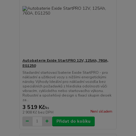
Autobaterie Exide StartPRO 12V, 125Ah, 760A,
EG1250
Stadardní startovací baterie Exide StartPRO - pro
nákladní a užitkové vozy s nižšími energetickými
nároky. Výhody Ideální pro nákladní vozidla bez
speciálních požadavků z hlediska odolnosti vůči
vibracím, cyklického nebo startovacího výkonu.
Robustní a spolehlivý design s fixací skupin desek
za...
3 519 Kč
/
ks
Není skladem
2 908 Kč
bez DPH
Přidat do košíku