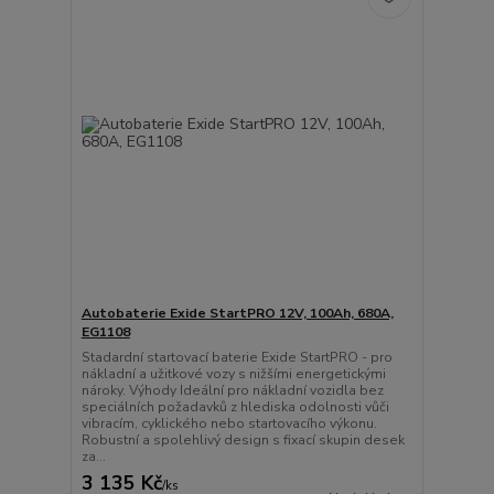
Autobaterie Exide StartPRO 12V, 100Ah, 680A,
EG1108
Stadardní startovací baterie Exide StartPRO - pro
nákladní a užitkové vozy s nižšími energetickými
nároky. Výhody Ideální pro nákladní vozidla bez
speciálních požadavků z hlediska odolnosti vůči
vibracím, cyklického nebo startovacího výkonu.
Robustní a spolehlivý design s fixací skupin desek
za...
3 135 Kč
/
ks