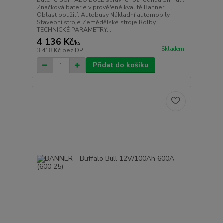
baterie BUFFALO BULL správné rozhodnutí.Shrnutí:
Značková baterie v prověřené kvalitě Banner.
Oblast použití: Autobusy Nákladní automobily
Stavební stroje Zemědělské stroje Rolby
TECHNICKÉ PARAMETRY...
4 136 Kč
/
ks
Skladem
3 418 Kč
bez DPH
Přidat do košíku