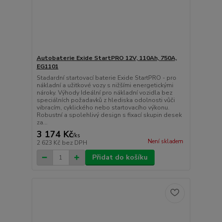
Autobaterie Exide StartPRO 12V, 110Ah, 750A,
EG1101
Stadardní startovací baterie Exide StartPRO - pro
nákladní a užitkové vozy s nižšími energetickými
nároky. Výhody Ideální pro nákladní vozidla bez
speciálních požadavků z hlediska odolnosti vůči
vibracím, cyklického nebo startovacího výkonu.
Robustní a spolehlivý design s fixací skupin desek
za...
3 174 Kč
/
ks
Není skladem
2 623 Kč
bez DPH
Přidat do košíku