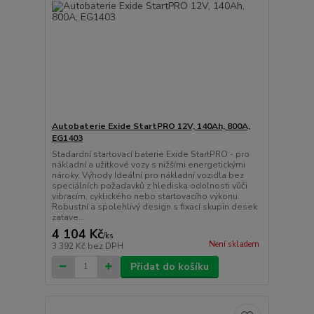
Autobaterie Exide StartPRO 12V, 140Ah, 800A,
EG1403
Stadardní startovací baterie Exide StartPRO - pro
nákladní a užitkové vozy s nižšími energetickými
nároky. Výhody Ideální pro nákladní vozidla bez
speciálních požadavků z hlediska odolnosti vůči
vibracím, cyklického nebo startovacího výkonu.
Robustní a spolehlivý design s fixací skupin desek
zatave...
4 104 Kč
/
ks
Není skladem
3 392 Kč
bez DPH
Přidat do košíku