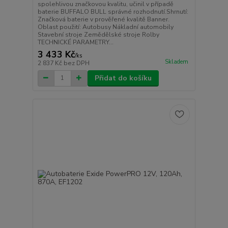
spolehlivou značkovou kvalitu, učinil v případě
baterie BUFFALO BULL správné rozhodnutí.Shrnutí:
Značková baterie v prověřené kvalitě Banner.
Oblast použití: Autobusy Nákladní automobily
Stavební stroje Zemědělské stroje Rolby
TECHNICKÉ PARAMETRY...
3 433 Kč
/
ks
Skladem
2 837 Kč
bez DPH
Přidat do košíku