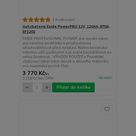
1 hodnocení
Autobaterie Exide PowerPRO 12V, 120Ah, 870A,
EF1202
EXIDE PROFESSIONAL POWER má vysoký výkon
pro náročné podmínky a prodlouženou
skladovatelnost před instalací. Nabízí konstrukci
odolnou vůči poškození a je zcela bezúdržbová po
celou životnost. VÝHODY POUŽITÍ • Prvotřídní
startovací výkon (více desek a aktivního materiálu
pro maximální povrch člán...
3 770 Kč
/
ks
Skladem
3 116 Kč
bez DPH
Přidat do košíku