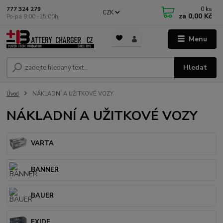
0
ks
777 324 279
CZK
za
0,00 Kč
Po-pá 9:00 -15:00h
Menu
Hledat
Úvod
NÁKLADNÍ A UŽITKOVÉ VOZY
NÁKLADNÍ A UŽITKOVÉ VOZY
VARTA
BANNER
BAUER
EXIDE