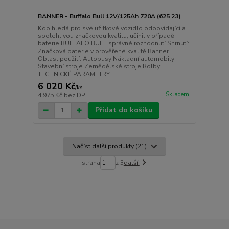
BANNER - Buffalo Bull 12V/125Ah 720A (625 23)
Kdo hledá pro své užitkové vozidlo odpovídající a
spolehlivou značkovou kvalitu, učinil v případě
baterie BUFFALO BULL správné rozhodnutí.Shrnutí:
Značková baterie v prověřené kvalitě Banner.
Oblast použití: Autobusy Nákladní automobily
Stavební stroje Zemědělské stroje Rolby
TECHNICKÉ PARAMETRY...
6 020 Kč
/
ks
Skladem
4 975 Kč
bez DPH
Přidat do košíku
Načíst další produkty (21)
strana
z 3
další