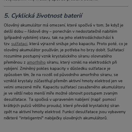
5. Cyklická životnost baterií
Olověný akumulátor má omezení, které spočívá v tom, že když je
delší dobu – řádově dny – ponechán v nedostatečně nabitém
(případně vybitém) stavu, tak na jeho elektrodáchdochází k
tzv.
sulfataci
, která výrazně snižuje jeho kapacitu. Proto poté, co je
olověný akumulátor používán, je potřeba ho brzy dobít. Sulfatací
rozumíme postupný vznik krystalického síranu olovnatého
přeměnou z
amorfního
síranu, který vznikl na elektrodách při
vybíjení. Zmíněný pokles kapacity v důsledku sulfatace je
způsoben tím, že na rozdíl od původního amorfního síranu, se
vzniklé krystaly zúčastňují přeměn aktivní hmoty elektrod jen ve
velmi omezené míře. Kapacitu sulfatací zasaženého akumulátoru
je ve větší nebo menší míře možné obnovit postupem zvaným
desulfatace. Ta spočívá v upraveném nabíjení (např. pomocí
krátkých pulzů většího proudu), které převádí krystalický síran
zpět na aktivní hmoty elektrod. Funkcí desulfatace jsou vybaveny
některé "inteligentní" nabíječky olověných akumulátorů.