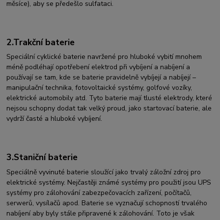
měsíce), aby se předešlo sulfataci.
2.Trakční baterie
Speciální cyklické baterie navržené pro hluboké vybití mnohem
méně podléhají opotřebení elektrod při vybíjení a nabíjení a
používají se tam, kde se baterie pravidelně vybíjejí a nabíjejí –
manipulační technika, fotovoltaické systémy, golfové vozíky,
elektrické automobily atd. Tyto baterie mají tlusté elektrody, které
nejsou schopny dodat tak velký proud, jako startovací baterie, ale
vydrží časté a hluboké vybíjení.
3.Staniční baterie
Speciálně vyvinuté baterie sloužící jako trvalý záložní zdroj pro
elektrické systémy. Nejčastěji známé systémy pro použití jsou UPS
systémy pro zálohování zabezpečovacích zařízení, počítačů,
serwerů, vysílačů apod. Baterie se vyznačují schopností trvalého
nabíjení aby byly stále připravené k zálohování. Toto je však