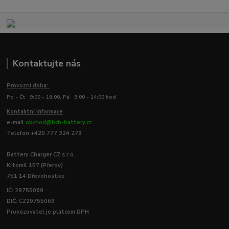
Kontaktujte nás
Provozní doba:
Po - Čt 9:00 - 16:00, Pá 9:00 - 14:00 hod
Kontaktní informace
e-mail
obchod@bch-battery.cz
Telefon +420 777 324 279
Battery Charger CZ s.r.o.
Křtomil 157 (Přerov)
751 14 Dřevohostice
IČ: 29755069
DIČ: CZ29755069
Provozovatel je plátcem DPH