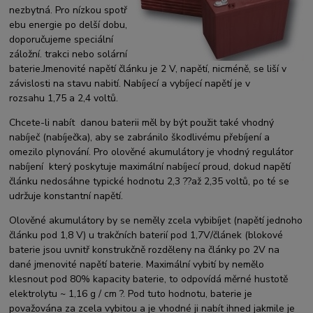
nezbytná. Pro nízkou spotř
ebu energie po delší dobu,
doporučujeme speciální
záložní. trakci nebo solární
baterie.Jmenovité napětí článku je 2 V, napětí, nicméně, se liší v
závislosti na stavu nabití. Nabíjecí a vybíjecí napětí je v
rozsahu 1,75 a 2,4 voltů.
Chcete-li nabít danou baterii měl by být použit také vhodný
nabíječ (nabíječka), aby se zabránilo škodlivému přebíjení a
omezilo plynování. Pro olověné akumulátory je vhodný regulátor
nabíjení který poskytuje maximální nabíjecí proud, dokud napětí
článku nedosáhne typické hodnotu 2,3 ??až 2,35 voltů, po té se
udržuje konstantní napětí.
Olověné akumulátory by se neměly zcela vybibíjet (napětí jednoho
článku pod 1,8 V) u trakčních baterií pod 1,7V/článek (blokové
baterie jsou uvnitř konstrukčně rozděleny na články po 2V na
dané jmenovité napětí baterie. Maximální vybití by nemělo
klesnout pod 80% kapacity baterie, to odpovídá měrné hustotě
elektrolytu ~ 1,16 g / cm ?. Pod tuto hodnotu, baterie je
považována za zcela vybitou a je vhodné ji nabít ihned jakmile je