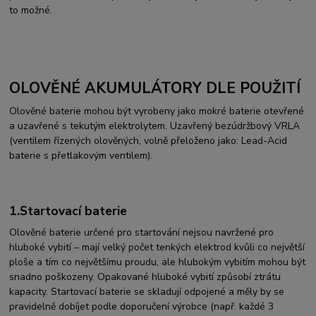
to možné.
OLOVĚNÉ AKUMULÁTORY DLE POUŽITÍ
Olověné baterie mohou být vyrobeny jako mokré baterie otevřené
a uzavřené s tekutým elektrolytem. Uzavřený bezúdržbový VRLA
(ventilem řízených olověných, volně přeloženo jako: Lead-Acid
baterie s přetlakovým ventilem).
1.Startovací baterie
Olověné baterie určené pro startování nejsou navržené pro
hluboké vybití – mají velký počet tenkých elektrod kvůli co největší
ploše a tím co největšímu proudu, ale hlubokým vybitím mohou být
snadno poškozeny. Opakované hluboké vybití způsobí ztrátu
kapacity. Startovací baterie se skladují odpojené a měly by se
pravidelně dobíjet podle doporučení výrobce (např. každé 3