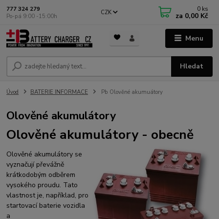
0
ks
777 324 279
CZK
za
0,00 Kč
Po-pá 9:00 -15:00h
Menu
Hledat
Úvod
BATERIE INFORMACE
Pb Olověné akumuátory
Olověné akumulátory
Olověné akumulátory - obecně
Olověné akumulátory se
vyznačují převážně
krátkodobým odběrem
vysokého proudu. Tato
vlastnost je, například, pro
startovací baterie vozidla
a