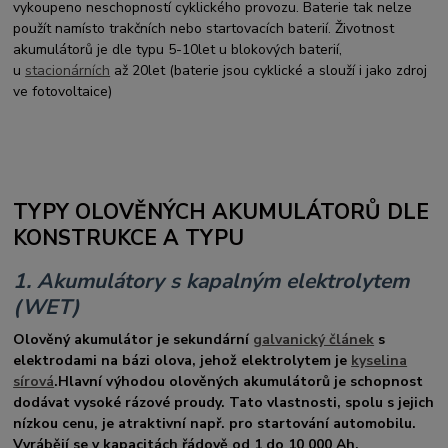
vykoupeno neschopností cyklického provozu. Baterie tak nelze
použít namísto trakčních nebo startovacích baterií. Životnost
akumulátorů je dle typu 5-10let u blokových baterií,
u
stacionárních
až 20let (baterie jsou cyklické a slouží i jako zdroj
ve fotovoltaice)
TYPY OLOVĚNÝCH AKUMULÁTORŮ DLE
KONSTRUKCE A TYPU
1. Akumulátory s kapalným elektrolytem
(WET)
Olověný akumulátor je sekundární
galvanický článek
s
elektrodami na bázi olova, jehož elektrolytem je
kyselina
sírová
.Hlavní výhodou olověných akumulátorů je schopnost
dodávat vysoké rázové proudy. Tato vlastnosti, spolu s jejich
nízkou cenu, je atraktivní např. pro startování automobilu.
Vyrábějí se v kapacitách řádově od 1 do 10 000 Ah.