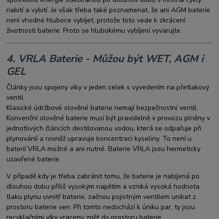
nabití a vybití. Je však třeba také poznamenat, že ani AGM baterie
není vhodné hluboce vybíjet, protože toto vede k zkrácení
životnosti baterie. Proto se hlubokému vybíjení vyvarujte.
4. VRLA Baterie - Můžou být WET, AGM i
GEL
Články jsou spojeny víky v jeden celek s vyvedením na přetlakový
ventil.
Klasické údržbové olověné baterie nemají bezpečnostní ventil.
Konvenční olověné baterie musí být pravidelně v provozu plněny v
jednotlivých článcích destilovanou vodou, která se odpařuje při
plynováníí a rovněž upravuje koncentraci kyseliny. To není u
baterií VRLA možné a ani nutné. Baterie VRLA jsou hermeticky
uzavřené baterie.
V případě kdy je třeba zabránit tomu, že baterie je nabíjená po
dlouhou dobu příliš vysokým napětím a vzniká vysoká hodnota
tlaku plynu uvnitř baterie, začnou pojistným ventilem unikat z
prostoru baterie ven. Při tomto nedochází k úniku par, ty jsou
recyklačními víky vraceny zpět do prostoru baterie.