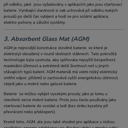
při odběru, jaké jsou vyžadovány v aplikacích jako jsou startovací
baterie. Vynikající vlastnosti si vak uchovává při odběru malých
proudů po delší čas vybíjení a hodí se pro solární aplikace,
elektro-pohony a záložní systémy.
3. Absorbent Glass Mat (AGM)
AGM je nejnovější konstrukce olověné baterie, ve které je
elektrolyt obsažený v rouně skelných vláknech. Tato pokročilá
technologie byla vyvinuta, aby splňovala nejvyšší bezpečnost,
maximální účinnost a extrémně delší životnost než u jiných
stávajících typů baterií. AGM materiál má velmi nízký elektrický
vnitřní odpor, přičemž si zachovává vyšší energetickou účinnost,
stejně jako u mokré nebo gelové baterie.
Baterie se můžou vybíjet vysokými proudy, jako je tomu u
otevřené verze mokré baterie. Proto jsou často používány jako
startovací baterie do vozidel a lodí (bez úniku kyseliny při
převrácení nebo překlopení).
Kromě toho, AGM, ale jsou také vhodné pro aplikace s nízkou
spotřebou energie odebíranou po dlouhou dobu s mnoha cykly