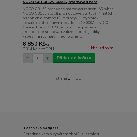
NOCO GB150 12V 3000A, startovací zdroj
NOCO GB150 přenosné startovací zařízení. Výrobce
NOCO GB150 slouží pro nouzové startování malých
osobních automobilů, motocyklů, čtyřkolek,
sekaček atd. reálným proudem až 3000A. NOCO
Genius Boost GB150 je velmi bezpečné a
jednoduché startovací zařízení, které je díky
kapesním rozměrům jedno z nej...
8 850 Kč
/
ks
Není skladem
7 314 Kč
bez DPH
Přidat do košíku
strana
z 1
Technická podpora
Poradíme vám s výběrem zboží i s instalací