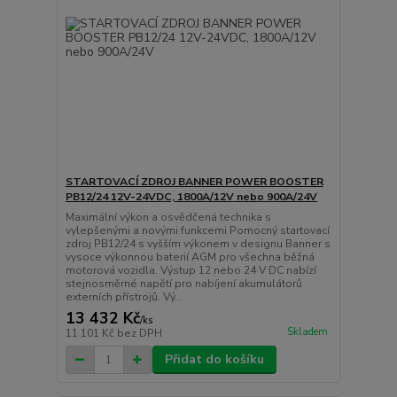
STARTOVACÍ ZDROJ BANNER POWER BOOSTER
PB12/24 12V-24VDC, 1800A/12V nebo 900A/24V
Maximální výkon a osvědčená technika s
vylepšenými a novými funkcemi Pomocný startovací
zdroj PB12/24 s vyšším výkonem v designu Banner s
vysoce výkonnou baterií AGM pro všechna běžná
motorová vozidla. Výstup 12 nebo 24 V DC nabízí
stejnosměrné napětí pro nabíjení akumulátorů
externích přístrojů. Vý...
13 432 Kč
/
ks
Skladem
11 101 Kč
bez DPH
Přidat do košíku