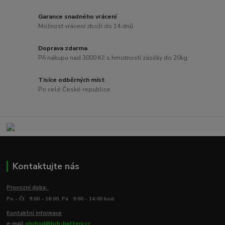
Garance snadného vrácení
Možnost vrácení zboží do 14 dnů
Doprava zdarma
Při nákupu nad 3000 Kč s hmotností zásilky do 20kg
Tisíce odběrných míst
Po celé České republice
Kontaktujte nás
Provozní doba:
Po - Čt 9:00 - 16:00, Pá 9:00 - 14:00 hod
Kontaktní informace
e-mail
obchod@bch-battery.cz