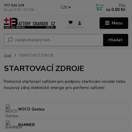
0
ks
777 324 279
CZK
za
0,00 Kč
Po-pá 9:00 -15:00h
Menu
Hledat
Úvod
STARTOVACÍ ZDROJE
STARTOVACÍ ZDROJE
Pomocná startovací zařízení pro podporu startování vozidel nebo
nouzový zdroj elektrické energie pro periferní zařízení.
NOCO Genius
BANNER