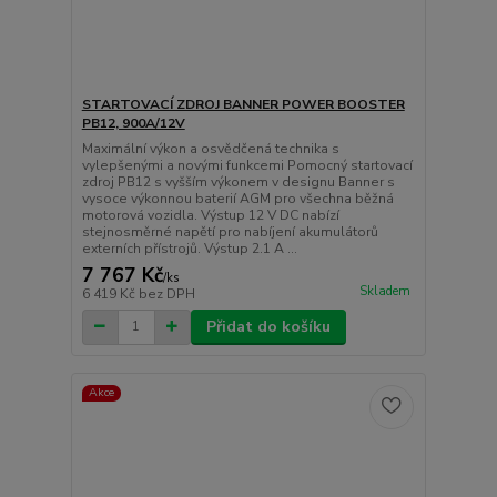
STARTOVACÍ ZDROJ BANNER POWER BOOSTER
PB12, 900A/12V
Maximální výkon a osvědčená technika s
vylepšenými a novými funkcemi Pomocný startovací
zdroj PB12 s vyšším výkonem v designu Banner s
vysoce výkonnou baterií AGM pro všechna běžná
motorová vozidla. Výstup 12 V DC nabízí
stejnosměrné napětí pro nabíjení akumulátorů
externích přístrojů. Výstup 2.1 A ...
7 767 Kč
/
ks
Skladem
6 419 Kč
bez DPH
Přidat do košíku
Akce