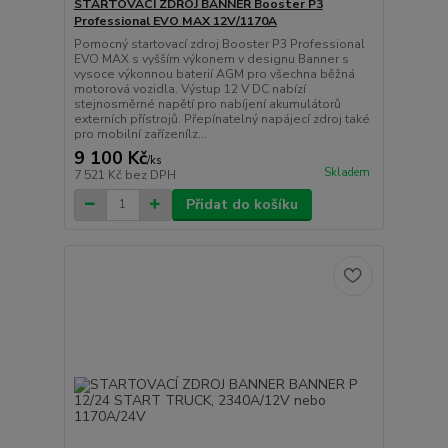
STARTOVACÍ ZDROJ BANNER Booster P3
Professional EVO MAX 12V/1170A
Pomocný startovací zdroj Booster P3 Professional
EVO MAX s vyšším výkonem v designu Banner s
vysoce výkonnou baterií AGM pro všechna běžná
motorová vozidla. Výstup 12 V DC nabízí
stejnosměrné napětí pro nabíjení akumulátorů
externích přístrojů. Přepínatelný napájecí zdroj také
pro mobilní zařízenílz...
9 100 Kč
/
ks
Skladem
7 521 Kč
bez DPH
Přidat do košíku