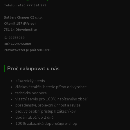
Telefon +420 777 324 279
Battery Charger CZ s.r.o.
Křtomil 157 (Přerov)
751 14 Dřevohostice
IČ: 29755069
DIČ: CZ29755069
Provozovatel je plátcem DPH
Proč nakupovat u nás
zákaznický servis
článkové trakční baterie přímo od výrobce
technická podpora
vlastní servis pro 100% nabízeného zboží
poradenství, projekční činnost a revize
pečlivý osobní přístup k zákazníkovi
dodání zboží do 2 dnů
100% zákazníků doporučuje e-shop