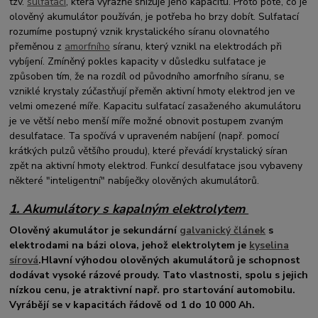
tzv.
sulfataci
, která výrazně snižuje jeho kapacitu. Proto poté, co je
olověný akumulátor používán, je potřeba ho brzy dobít. Sulfatací
rozumíme postupný vznik krystalického síranu olovnatého
přeměnou z
amorfního
síranu, který vznikl na elektrodách při
vybíjení. Zmíněný pokles kapacity v důsledku sulfatace je
způsoben tím, že na rozdíl od původního amorfního síranu, se
vzniklé krystaly zúčastňují přeměn aktivní hmoty elektrod jen ve
velmi omezené míře. Kapacitu sulfatací zasaženého akumulátoru
je ve větší nebo menší míře možné obnovit postupem zvaným
desulfatace. Ta spočívá v upraveném nabíjení (např. pomocí
krátkých pulzů většího proudu), které převádí krystalický síran
zpět na aktivní hmoty elektrod. Funkcí desulfatace jsou vybaveny
některé "inteligentní" nabíječky olověných akumulátorů.
1. Akumulátory s kapalným elektrolytem
Olověný akumulátor
je sekundární
galvanický článek
s
elektrodami na bázi olova, jehož elektrolytem je
kyselina
sírová
.Hlavní výhodou olověných akumulátorů je schopnost
dodávat vysoké rázové proudy. Tato vlastnosti, spolu s jejich
nízkou cenu, je atraktivní např. pro startování automobilu.
Vyrábějí se v kapacitách řádově od 1 do 10 000 Ah.