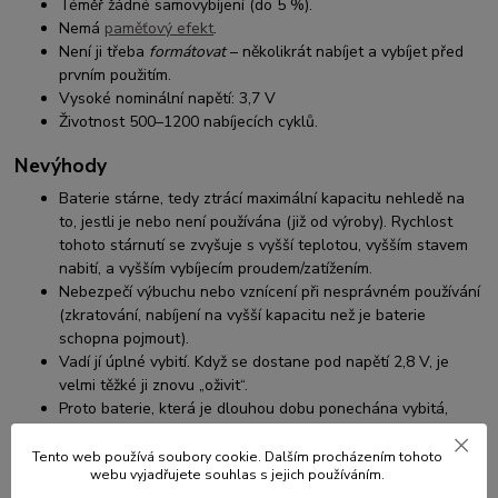
Téměř žádné samovybíjení (do 5 %).
Nemá
paměťový efekt
.
Není ji třeba
formátovat
– několikrát nabíjet a vybíjet před
prvním použitím.
Vysoké nominální napětí: 3,7 V
Životnost 500–1200 nabíjecích cyklů.
Nevýhody
Baterie stárne, tedy ztrácí maximální kapacitu nehledě na
to, jestli je nebo není používána (již od výroby). Rychlost
tohoto stárnutí se zvyšuje s vyšší teplotou, vyšším stavem
nabití, a vyšším vybíjecím proudem/zatížením.
Nebezpečí výbuchu nebo vznícení při nesprávném používání
(zkratování, nabíjení na vyšší kapacitu než je baterie
schopna pojmout).
Vadí jí úplné vybití. Když se dostane pod napětí 2,8 V, je
velmi těžké ji znovu „oživit“.
Proto baterie, která je dlouhou dobu ponechána vybitá,
může „zemřít“ (sama se vybít pod přípustnou hodnotu).
Tento web používá soubory cookie. Dalším procházením tohoto
Jak prodloužit životnost
webu vyjadřujete souhlas s jejich používáním.