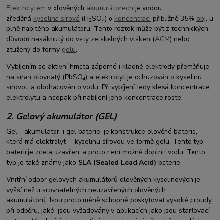
Elektrolytem
v olověných
akumulátorech
je vodou
zředěná
kyselina sírová
(H
SO
) o
koncentraci
přibližně 35%
obj
. u
2
4
plně nabitého akumulátoru. Tento roztok může být z technických
důvodů nasáknutý do vaty ze skelných vláken (
AGM
) nebo
ztužený do formy
gelu
.
Vybíjením se aktivní hmota záporné i kladné elektrody přeměňuje
na síran olovnatý (PbSO
) a elektrolyt je ochuzován o kyselinu
4
sírovou a obohacován o vodu. Při vybíjení tedy klesá koncentrace
elektrolytu a naopak při nabíjení jeho koncentrace roste.
2. Gelový akumulátor (GEL)
Gel - akumulator, i gel baterie, je konstrukce olověné baterie,
která má elektrolyt - kyselinu sírovou ve formě gelu. Tento typ
baterií je zcela uzavřen, a proto není možné doplnit vodu. Tento
typ je také známý jako
SLA (Sealed Lead Acid)
baterie.
Vnitřní odpor gelových akumulátorů olověných kyselinových je
vyšší než u srovnatelných neuzavřených olověných
akumulátorů. Jsou proto méně schopné poskytovat vysoké proudy
při odběru, jaké jsou vyžadovány v aplikacích jako jsou startovací