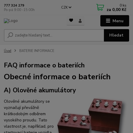
0
ks
777 324 279
CZK
za
0,00 Kč
Po-pá 9:00 -15:00h
Menu
Hledat
Úvod
BATERIE INFORMACE
FAQ informace o bateriích
Obecné informace o bateriích
A) Olověné akumulátory
Olověné akumulátory se
vyznačují převážně
krátkodobým odběrem
vysokého proudu. Tato
vlastnost je, například, pro
startovací baterie vozidla