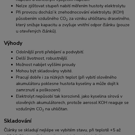
Nelze zjišťovat stupeň nabití měřením hustoty elektrolytu
Při provozu dochází k znehodnocování elektrolytu (KOH)
působením vzdušného CO
za vzniku uhličitanu draselného,
2
který snižuje kapacitu a zvyšuje vnitřní odpor článku (pouze
u otevřených článků).
Výhody
Odolnější proti přebíjení a podvybití.
Delší životnost, robustnější.
Možnost nabíjet vyššími proudy
Mohou být skladovány vybité.
Pracují dobře i za nízkých teplot (při vybití olověného
akumulátoru poklesne hustota kyseliny a může dojít k
zamrznutí a poškození)
Elektrolyt nepůsobí tak korozivně, jako kyselina sírová v
olověných akumulátorech, protože aerosol KOH reaguje se
vzdušným CO
na uhličitan.
2
Skladování
Články se skladují nejlépe ve vybitém stavu, při teplotě +5 až