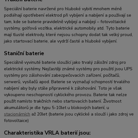
Speciální baterie navržené pro hluboké vybití mnohem méně
podléhají opotřebení elektrod při vybíjení a nabíjení a používají se
tam, kde se baterie pravidelně vybíjejí a nabíjejí – fotovoltaické
systémy, golfová vozítka, elektrické automobily atd. Tyto baterie
mají tlusté elektrody, které nejsou schopny dodat tak velký proud,
jako startovací baterie, ale vydrží časté a hluboké vybíjení.
Staniční baterie
Speciálně vyvinuté baterie sloužící jako trvalý záložní zdroj pro
elektrické systémy. Nejčastěji známé systémy pro použití jsou UPS
systémy pro zálohování zabezpečovacích zařízení, počítačů,
serwerů, vysílačů apod. Baterie se vyznačují schopností trvalého
nabíjení aby byly stále připravené k zálohování. Toto je však
vykoupeno neschopností cyklického provozu. Baterie tak nelze
použít namísto trakčních nebo startovacích baterií. Životnost
akumulátorů je dle typu 5-10let u blokových baterií, u
stacionárních
až 20let (baterie jsou cyklické a slouží i jako zdroj ve
fotovoltaice)
Charakteristika VRLA baterií jsou: