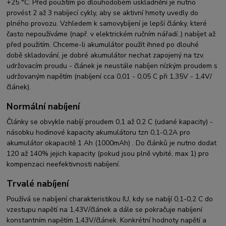
+25 °C. Před použitím po dlouhodobém uskladnění je nutno
provést 2 až 3 nabíjecí cykly, aby se aktivní hmoty uvedly do
plného provozu. Vzhledem k samovybíjení je lepší články, které
často nepoužíváme (např. v elektrickém ručním nářadí..) nabíjet až
před použitím. Chceme-li akumulátor použít ihned po dlouhé
době skladování, je dobré akumulátor nechat zapojený na tzv.
udržovacím proudu - článek je neustále nabíjen nízkým proudem s
udržovaným napětím (nabíjení cca 0,01 - 0,05 C při 1,35V - 1,4V/
článek).
Normální nabíjení
Články se obvykle nabíjí proudem 0,1 až 0,2 C (udané kapacity) -
násobku hodinové kapacity akumulátoru tzn 0,1-0,2A pro
akumulátor okapacitě 1 Ah (1000mAh) . Do článků je nutno dodat
120 až 140% jejich kapacity (pokud jsou plně vybité, max 1) pro
kompenzaci neefektivnosti nabíjení.
Trvalé nabíjení
Používá se nabíjení charakteristikou IU, kdy se nabíjí 0,1-0,2 C do
vzestupu napětí na 1,43V/článek a dále se pokračuje nabíjení
konstantním napětím 1,43V/článek. Konkrétní hodnoty napětí a