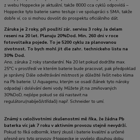
z webu Hoppecke je aktuální, takže 8000 cca cyklů odpovídá –
Hoppecke tyto baterie samo testuje i ve spolupráci s SMA, takže
dobře ví, co si mohou dovolit do prospektu oficiálního dát.
Záruka je 2 roky, při použití zár. servisu 3 roky. Ja delam
reseni na 20 let. Planuju 20%Dod. Min. 260 dni v roce
fotovoltaika pojede. To je 5200 cyklu za planovanou
zivotnost. To bych mohl jit dle zahr. technickeho listu na
30% Dod.
Ano, záruka 2 roky standardní. Na 20 let pokud dodržíte max.
25°C v prostředí ve kterém baterie bude pracovat, pak předpoklad
je správný. Dále odvětrávání místnosti je důležité řešit nebo klima
na Pb baterie. U Aquagenu, kterým se osadí článek tyto nároky
odpadají i dolévání demi vody. Můžete jít na zmiňovaných
30%DoD, nejlépe pokud se dá nastavit na
regulátoru(nabíječi/střídači) např. Schneider to umí.
Známý s celoživotními zkušenostmi mě říka, že žádna Pb
baterka víc jak 7 roku v aktivním provozu stejně nevydrží.
Pokud to říká odborník, který zkusil i baterie kvalitní a určené
přesně pro tyto provozy (Hoppecke je vyvíjelo dlouhou dobu