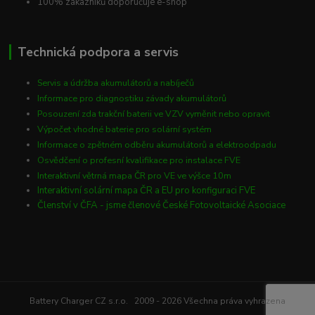
100% zákazníků doporučuje e-shop
Technická podpora a servis
Servis a údržba akumulátorů a nabíječů
Informace pro diagnostiku závady akumulátorů
Posouzení zda trakční baterii ve VZV vyměnit nebo opravit
Výpočet vhodné baterie pro solární systém
Informace o zpětném odběru akumulátorů a elektroodpadu
Osvědčení o profesní kvalifikace pro instalace FVE
Interaktivní větrná mapa ČR pro VE ve výšce 10m
Interaktivní solární mapa ČR a EU pro konfiguraci FVE
Členství v ČFA - jsme členové České Fotovoltaické Asociace
Battery Charger CZ s.r.o. 2009 - 2026 Všechna práva vyhrazena