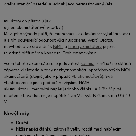
(velké staniční baterie) a jednak jako hermetizovaný (aku
mulátory do přístrojů jak
o jsou akumulátorové vrtačky..)
Mezi jeho výhody patří, že mu nevadí skladování ve vybitém stavu
a s tím související odolnost vůči hlubokému vybití. Určitou
nevýhodou ve srovnání s
NiMH
a
Li-ion
akmulátory
je jeho
relativně nižší měrná kapacita. Problematickým r
ysem tohoto akumulátoru je jedovatost
kadmia
, z něhož se skládá
záporná elektroda a tedy nezbytnost sběru opotřebovaných NiCd
akumulátorů (stejně jako v případě
Pb akumulátorů
). Svými
vlastnostmi se jinak podobá novějšímu NiMH
akumulátoru. Jmenovité napětí jednoho článku je 1,2
V
. V plně
nabitém stavu dosahuje napětí k 1,35 V a vybitý článek má 0,8-1,0
V.
Nevýhody
Dražší
Nižší napětí článků, zároveň velký rozdíl mezi nabíjecím
napětím a konečným vybíjecím napětím