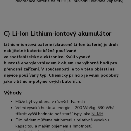
degradace baterie na 80 % její původní udávané kapacity)
C) Li-lon Lithium-iontový akumulátor
Lithium-iontová baterie
(zkráceně
Li-Ion
baterie) je druh
nabíjitelné baterie běžně používané
ve spotřebitelské elektronice. Kvůli vysoké
hustotě energie vzhledem k objemu se výborně hodí pro
přenosná zařízení. V současnosti je to v této oblasti asi
nejvíce používaný typ. Chemický princip je velmi podobný
jako v lithium-polymerových bateriích.
Výhody
Může být vyrobena v různých tvarech.
Velmi vysoká hustota energie – 200 Wh/kg, 530 Wh/l –
třikrát vyšší hodnota než starší typy jako
Ni-MH
.
Tím pádem můžeme mít baterii s relativně vysokou
kapacitou a malým objemem a hmotností.