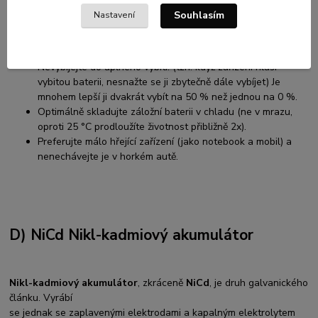
Nenechávejte zbytečně dlouho plně nabité nebo úplné
Souhlasím
Nastavení
vybité baterie stát.
Také je neudržujte stále při 100% nabití. Při 40% nabití je
[
životnost zhruba 3x delší
.
Nevybíjejte do úplného vybití. (tzn. když zařízení hlásí
vybitou baterii, nesnažte se ji zbytečně dále vybíjet) Je
mnohem lepší ji dvakrát vybít na 50 % než jednou na 0 %.
Optimálně skladujte záložní baterii v chladu (ne v mrazu,
oproti 25 °C prodloužíte životnost přibližně 2x).
Preferujte málo hřející zařízení (jako notebook a mobil) a
nenechávejte je v horkém autě.
D) NiCd Nikl-kadmiový akumulátor
Nikl-kadmiový akumulátor
, zkráceně
NiCd
, je druh galvanického
článku. Vyrábí
se jednak se zaplavenými elektrodami a kapalným elektrolytem