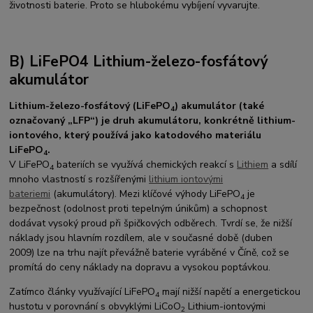
životnosti baterie. Proto se hlubokému vybíjení vyvarujte.
B) LiFePO4 Lithium-železo-fosfátový
akumulátor
Lithium-železo-fosfátový (LiFePO
) akumulátor
(také
4
označovaný „LFP“) je druh akumulátoru, konkrétně lithium-
iontového, který používá jako katodového materiálu
LiFePO
.
4
V LiFePO
bateriích se využívá chemických reakcí s
Lithiem
a sdílí
4
mnoho vlastností s rozšířenými
lithium iontovými
bateriemi
(akumulátory). Mezi klíčové výhody LiFePO
je
4
bezpečnost (odolnost proti tepelným únikům) a schopnost
dodávat vysoký proud při špičkových odběrech. Tvrdí se, že nižší
náklady jsou hlavním rozdílem, ale v současné době (duben
2009) lze na trhu najít převážně baterie vyráběné v Číně, což se
promítá do ceny náklady na dopravu a vysokou poptávkou.
Zatímco články využívající LiFePO
mají nižší napětí a energetickou
4
hustotu v porovnání s obvyklými LiCoO
Lithium-iontovými
2