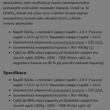
akumulátory, tato nevýhoda je časem vykompenzována
pomalejším snižováním maximální kapacity. Uvádí se, že
LiFePO
článek má už po roce v užívání zhruba stejnou
4
energetickou hustotu jako obvyklý LiCoO
Lithium-
2
iontový akumulátor.
Napětí článku = minimální vybíjecí napětí = 2,8 V. Pracovní
napětí = 3,0 V až 3,3 V. Maximální nabíjecí napětí = 3,6 V.
Volumetrická (objemová)
energetická hustota
= 220
Wh
/
L
Gravimetrická energetická hustota = 90+ Wh/kg
[1]
Cyklů do 80% stavu kapacity při hlubokém vybíjení (na
úroveň vybití 100%)= 2000 - 7000 (Počet cyklů do
degradace baterie na 80 % její původní udávané kapacity)
Specifikace
Napětí článku = minimální vybíjecí napětí = 2,8 V. Pracovní
napětí = 3,0 V až 3,3 V. Maximální nabíjecí napětí = 3,6 V.
Volumetrická (objemová)
energetická hustota
= 220
Wh
/
L
Gravimetrická energetická hustota = 90+ Wh/kg.
Cyklů do 80% stavu kapacity při hlubokém vybíjení (na
úroveň vybití 100%)= 2000 - 7000 (Počet cyklů do