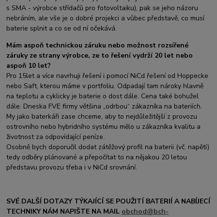
s SMA - výrobce střídačů pro fotovoltaiku), pak se jeho názoru
nebráním, ale vše je o dobré projekci a vůbec představě, co musí
baterie splnit a co se od ní očekává.
Mám aspoň technickou záruku nebo možnost rozsířené
záruky ze strany výrobce, ze to řešení vydrží 20 let nebo
aspoň 10 let?
Pro 15let a více navrhuji řešení i pomocí NiCd řešení od Hoppecke
nebo Saft, kterou máme v portfoliu. Odpadají tam nároky hlavně
na teplotu a cyklicky je baterie o dost dále. Cena také bohužel
dále. Dneska FVE firmy většina „odrbou“ zákazníka na bateriích.
My jako baterkáři zase chceme, aby to nejdůležitější z provozu
ostrovního nebo hybridního systému mělo u zákazníka kvalitu a
životnost za odpovídající peníze.
Osobně bych doporučil dodat zátěžový profil na baterii (vč. napětí)
tedy odběry plánované a přepočítat to na nějakou 20 letou
představu provozu třeba i v NiCd srovnání.
SVÉ DALŠÍ DOTAZY TÝKAJÍCÍ SE POUŽITÍ BATERIÍ A NABÍJECÍ
TECHNIKY NÁM NAPIŠTE NA MAIL
obchod@bch-