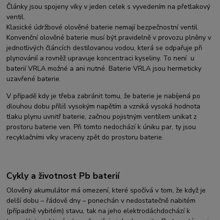
Články jsou spojeny víky v jeden celek s vyvedením na přetlakový
ventil.
Klasické údržbové olověné baterie nemají bezpečnostní ventil.
Konvenční olověné baterie musí být pravidelně v provozu plněny v
jednotlivých článcích destilovanou vodou, která se odpařuje při
plynováníí a rovněž upravuje koncentraci kyseliny. To není u
baterií VRLA možné a ani nutné. Baterie VRLA jsou hermeticky
uzavřené baterie.
V případě kdy je třeba zabránit tomu, že baterie je nabíjená po
dlouhou dobu příliš vysokým napětím a vzniká vysoká hodnota
tlaku plynu uvnitř baterie, začnou pojistným ventilem unikat z
prostoru baterie ven. Při tomto nedochází k úniku par, ty jsou
recyklačními víky vraceny zpět do prostoru baterie.
Cykly a životnost Pb baterií
Olověný akumulátor má omezení, které spočívá v tom, že když je
delší dobu – řádově dny – ponechán v nedostatečně nabitém
(případně vybitém) stavu, tak na jeho elektrodáchdochází k