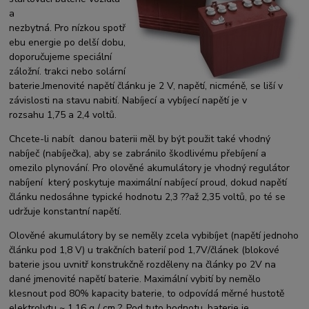
a
nezbytná. Pro nízkou spotř
ebu energie po delší dobu,
doporučujeme speciální
záložní. trakci nebo solární
baterie.Jmenovité napětí článku je 2 V, napětí, nicméně, se liší v
závislosti na stavu nabití. Nabíjecí a vybíjecí napětí je v
rozsahu 1,75 a 2,4 voltů.
Chcete-li nabít danou baterii měl by být použit také vhodný
nabíječ (nabíječka), aby se zabránilo škodlivému přebíjení a
omezilo plynování. Pro olověné akumulátory je vhodný regulátor
nabíjení který poskytuje maximální nabíjecí proud, dokud napětí
článku nedosáhne typické hodnotu 2,3 ??až 2,35 voltů, po té se
udržuje konstantní napětí.
Olověné akumulátory by se neměly zcela vybibíjet (napětí jednoho
článku pod 1,8 V) u trakčních baterií pod 1,7V/článek (blokové
baterie jsou uvnitř konstrukčně rozděleny na články po 2V na
dané jmenovité napětí baterie. Maximální vybití by nemělo
klesnout pod 80% kapacity baterie, to odpovídá měrné hustotě
elektrolytu ~ 1,16 g / cm ?. Pod tuto hodnotu, baterie je