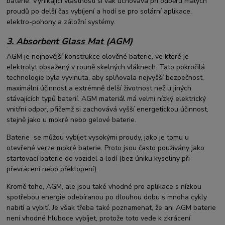
baterie. Vynikající vlastnosti si vak uchovává při odběru malých
proudů po delší čas vybíjení a hodí se pro solární aplikace,
elektro-pohony a záložní systémy.
3. Absorbent Glass Mat (AGM)
AGM je nejnovější konstrukce olověné baterie, ve které je
elektrolyt obsažený v rouně skelných vláknech. Tato pokročilá
technologie byla vyvinuta, aby splňovala nejvyšší bezpečnost,
maximální účinnost a extrémně delší životnost než u jiných
stávajících typů baterií. AGM materiál má velmi nízký elektrický
vnitřní odpor, přičemž si zachovává vyšší energetickou účinnost,
stejně jako u mokré nebo gelové baterie.
Baterie se můžou vybíjet vysokými proudy, jako je tomu u
otevřené verze mokré baterie. Proto jsou často používány jako
startovací baterie do vozidel a lodí (bez úniku kyseliny při
převrácení nebo překlopení).
Kromě toho, AGM, ale jsou také vhodné pro aplikace s nízkou
spotřebou energie odebíranou po dlouhou dobu s mnoha cykly
nabití a vybití. Je však třeba také poznamenat, že ani AGM baterie
není vhodné hluboce vybíjet, protože toto vede k zkrácení