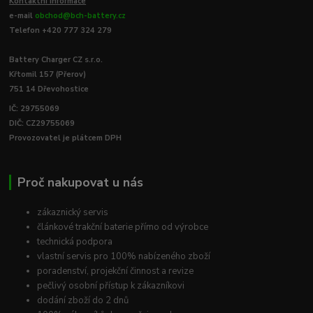
Kontaktní informace
e-mail
obchod@bch-battery.cz
Telefon +420 777 324 279
Battery Charger CZ s.r.o.
Křtomil 157 (Přerov)
751 14 Dřevohostice
IČ: 29755069
DIČ: CZ29755069
Provozovatel je plátcem DPH
Proč nakupovat u nás
zákaznický servis
článkové trakční baterie přímo od výrobce
technická podpora
vlastní servis pro 100% nabízeného zboží
poradenství, projekční činnost a revize
pečlivý osobní přístup k zákazníkovi
dodání zboží do 2 dnů