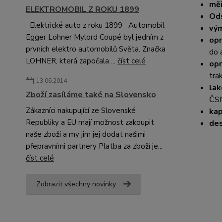
měř
ELEKTROMOBIL Z ROKU 1899
Ods
Elektrické auto z roku 1899 Automobil
vým
Egger Lohner Mylord Coupé byl jedním z
opr
prvních elektro automobilů Světa. Značka
do 
LOHNER, která započala ...
číst celé
op
tra
13.06.2014
lak
Zboží zasíláme také na Slovensko
ČS
Zákazníci nakupující ze Slovenské
kap
Republiky a EU mají možnost zakoupit
des
naše zboží a my jim jej dodat našimi
přepravními partnery Platba za zboží je...
číst celé
Zobrazit všechny novinky