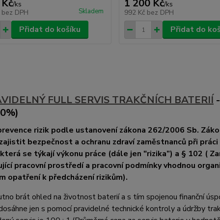
 Kč
1 200 Kč
/
ks
/
ks
Skladem
č
bez DPH
992 Kč
bez DPH
Přidat do košíku
Přidat do ko
AVIDELNÝ FULL SERVIS TRAKČNÍCH BATERIÍ
-
00%)
prevence rizik podle ustanovení zákona 262/2006 Sb. Záko
zajistit bezpečnost a ochranu zdraví zaměstnanců při práci
 která se týkají výkonu práce (dále jen "rizika”)
a § 102 ( Za
jící pracovní prostředí a pracovní podmínky vhodnou organiz
ím opatření k předcházení rizikům)
.
utno brát ohled na životnost baterií a s tím spojenou finanční úsp
dosáhne jen s pomocí pravidelné technické kontroly a údržby tra