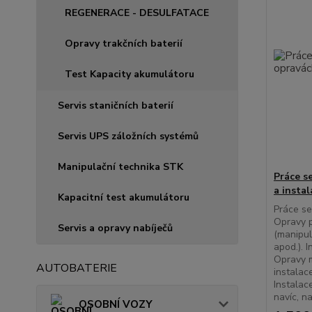
REGENERACE - DESULFATACE
Opravy trakčních baterií
Test Kapacity akumulátoru
Servis staničních baterií
Servis UPS záložních systémů
Manipulační technika STK
Práce s
a instal
Kapacitní test akumulátoru
Práce se
Opravy p
Servis a opravy nabíječů
(manipul
apod.). I
Opravy m
AUTOBATERIE
instalac
Instalac
navíc, n
OSOBNÍ VOZY