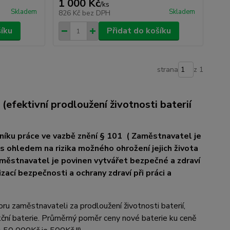
1 000 Kč
/
ks
Skladem
Skladem
826 Kč
bez DPH
šíku
Přidat do košíku
strana
z 1
 (efektivní prodloužení životnosti baterií
níku práce ve vazbě znění § 101 ( Zaměstnavatel je
 s ohledem na rizika možného ohrožení jejich života
městnavatel je povinen vytvářet bezpečné a zdraví
ací bezpečnosti a ochrany zdraví při práci a
oru zaměstnavateli za prodloužení životnosti baterií,
kční baterie. Průměrný poměr ceny nové baterie ku ceně