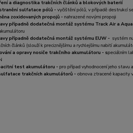
ení a diagnostika trakčních článků a blokových baterií
tranění sulfatace pólů -
vyčištění pólů, v případě destrukcí s
ěna zoxidovaných propojů -
nahrazené novými propoji
avy případně dodatečná montáž systému Track Air a Aqua
akumulátoru
ravy případně dodatečná montáž systému EUW -
systém nu
kčních článků (slouží k preciznějšímu a rychlejšímu nabití akumulát
ování a opravy nosiče trakčního akumulátoru - s
peciálním l
N
acitní test akumulátoru -
pro případ vyhodnocení jeho stavu a
ulfatace trakčních akumulátorů -
obnova ztracené kapacity 