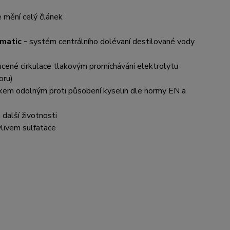
e mění celý článek
matic -
systém centrálního dolévaní destilované vody
cené cirkulace tlakovým promíchávání elektrolytu
oru)
akem odolným proti působení kyselin dle normy EN a
 další životnosti
vlivem sulfatace