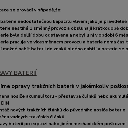
ace se provádí v případě,že:
baterie nedostatečnou kapacitu vlivem jako je pravidelně
terie nestíhá 1 směnný provoz a obsluha ji krátkodobě dobí
erie byla delší dobu odstavena a nebyl u ní v období 6 měsí
erie pracuje ve vícesměnném provozu a baterie nemá čas t
í možné nabít baterii do znaků plného nabití a baterie se p
RAVY BATERIÍ
íme opravy trakčních baterií v jakémkoliv poško
ena nosiče akumulátoru - přestavba článků nebo akumulá
 DIN
táž nových trakčních článků do původního nosiče baterie
ěna vadných trakčních článků
avy baterií po explozi nabo jiném mechanickém poškození tr