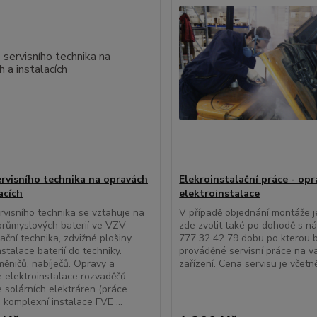
ervisního technika na opravách
Elekroinstalační práce - opr
acích
elektroinstalace
rvisního technika se vztahuje na
V případě objednání montáže 
růmyslových baterií ve VZV
zde zvolit také po dohodě s ná
ační technika, zdvižné plošiny
777 32 42 79 dobu po kterou 
nstalace baterií do techniky.
prováděné servisní práce na 
ěničů, nabíječů. Opravy a
zařízení. Cena servisu je včet
e elektroinstalace rozvaděčů.
e solárních elektráren (práce
a komplexní instalace FVE ...