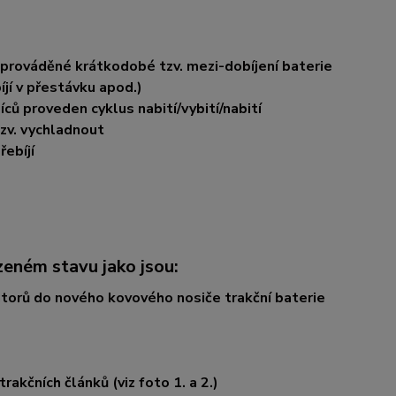
 prováděné krátkodobé tzv. mezi-dobíjení baterie
jí v přestávku apod.)
ců proveden cyklus nabití/vybití/nabití
zv. vychladnout
řebíjí
zeném stavu jako jsou:
torů do nového kovového nosiče trakční baterie
akčních článků (viz foto 1. a 2.)