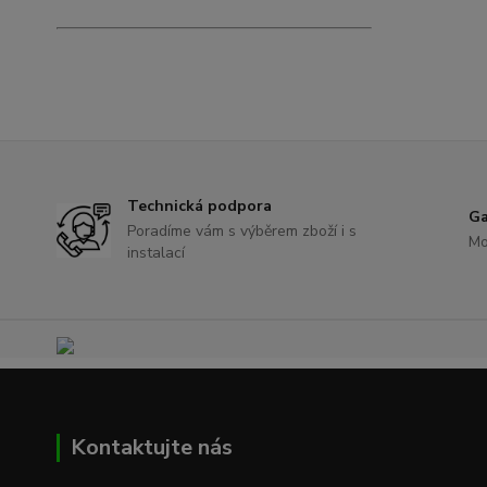
Technická podpora
Ga
Poradíme vám s výběrem zboží i s
Mo
instalací
Kontaktujte nás