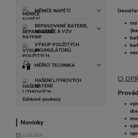
Desulfat
MĚNIČE NAPĚTÍ
má 
REPASOVANÉ BATERIE,
(ba
NABÍJEČE A VZV
bat
VÝKUP POUŽITÝCH
bat
AKUMULÁTORŮ
nen
MĚŘÍCÍ TECHNIKA
C) OP
HAŠENÍ LITHIOVÝCH
BATERIÍ
Provád
Dárkové poukazy
vým
dle
mon
Novinky
vým
opr
21.02.2019