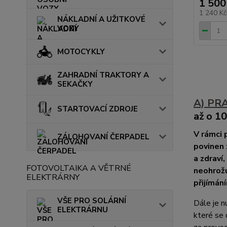
1 500
1 240 K
NÁKLADNÍ A UŽITKOVÉ
VOZY
MOTOCYKLY
ZAHRADNÍ TRAKTORY A
SEKAČKY
A) PR
STARTOVACÍ ZDROJE
až o 1
V rámci 
ZÁLOHOVANÍ ČERPADEL
povinen 
a zdraví,
FOTOVOLTAIKA A VĚTRNÉ
neohrožu
ELEKTRÁRNY
přijímán
VŠE PRO SOLÁRNÍ
Dále je n
ELEKTRÁRNU
které se 