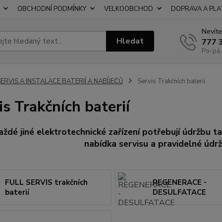
OBCHODNÍ PODMÍNKY
VELKOOBCHOD
DOPRAVA A PL
Nevíte
Hledat
777 
Po-pá 
ERVIS A INSTALACE BATERIÍ A NABÍJEČŮ
Servis Trakčních baterií
is Trakčních baterií
aždé jiné elektrotechnické zařízení potřebují údržbu ta
nabídka servisu a pravidelné údrž
FULL SERVIS trakčních
REGENERACE -
baterií
DESULFATACE