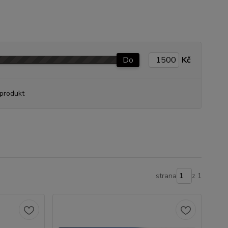
Do
Kč
produkt
strana
z 1