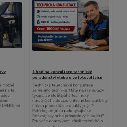
avy
1 hodina konzultace technické
poradenství elektro ve fotovoltaice
je možné
Technická telefonická konzultace
mi na tel
servisního technika. Máte nějaké dotazy
budou
týkající se složitějšího technicky
vašem
náročnějšího dotazu ohledně kompatibility
ně DPH/1hod
našich produktů s produkty jinými?
Potřebujete jinou radu týkající se
fotovoltaiky nebo průmyslových baterií?
Pro vaše dotazy jsme zřídili technické o...