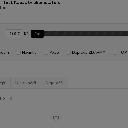
Test Kapacity akumulátoru
Kč
Od
adem
Novinka
Akce
Doprava ZDARMA
TOP 
jší
Nejlevnější
Nejdražší
1-3 z 3