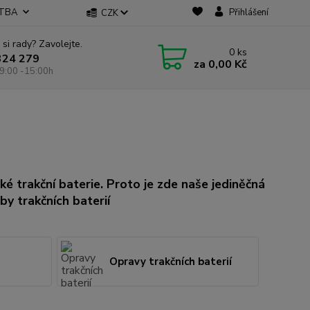
ATBA
Přihlášení
CZK
 si rady? Zavolejte.
0
ks
324 279
za
0,00 Kč
9:00 -15:00h
ké trakční baterie. Proto je zde naše jediněčná
by trakčních baterií
Opravy trakčních baterií