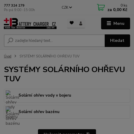
0
ks
777 324 279
CZK
za
0,00 Kč
Po-pá 9:00 -15:00h
Menu
Hledat
Úvod
SYSTÉMY SOLÁRNÍHO OHŘEVU TUV
SYSTÉMY SOLÁRNÍHO OHŘEVU
TUV
Solární ohřev vody v bojeru
Solární ohřev bazénu