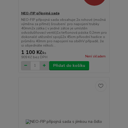
NEO-FIP přípojná sada
NEO-FIP přípojná sada obsahuje:2x rohové (možná
výměna za přímé) šroubení pro napojení trubky
40mm2x zátka ( v jedné zátce je umístěn
odvzdušňovací ventil)1x teflonová páska 0,2mm pro
dokonalé utěsnění spojů2x 45cm přívodní hadice o
průměru 40mm pro napojení na oběhV případě, že
si objednáte několi...
1 100 Kč
/
ks
Není skladem
909 Kč
bez DPH
Přidat do košíku