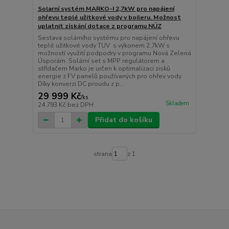
Solarní systém MARKO-I 2,7kW pro napájení
ohřevu teplé užitkové vody v boileru. Možnost
uplatnit získání dotace z programu NÚZ
Sestava solárního systému pro napájení ohřevu
teplé užitkové vody TUV s výkonem 2,7kW s
možností využití podpodry v programu Nová Zelená
Úsporám. Solární set s MPP regulátorem a
střídačem Marko je určen k optimalizaci zisků
energie z FV panelů používaných pro ohřev vody.
Díky konverzi DC proudu z p...
29 999 Kč
/
ks
Skladem
24 793 Kč
bez DPH
Přidat do košíku
strana
z 1