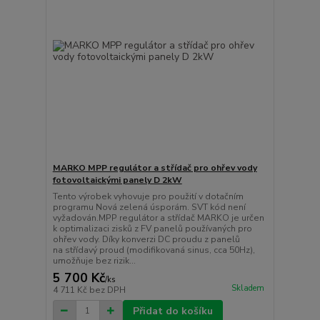
MARKO MPP regulátor a střídač pro ohřev vody
fotovoltaickými panely D 2kW
Tento výrobek vyhovuje pro použití v dotačním
programu Nová zelená úsporám. SVT kód není
vyžadován.MPP regulátor a střídač MARKO je určen
k optimalizaci zisků z FV panelů používaných pro
ohřev vody. Díky konverzi DC proudu z panelů
na střídavý proud (modifikovaná sinus, cca 50Hz),
umožňuje bez rizik...
5 700 Kč
/
ks
Skladem
4 711 Kč
bez DPH
Přidat do košíku