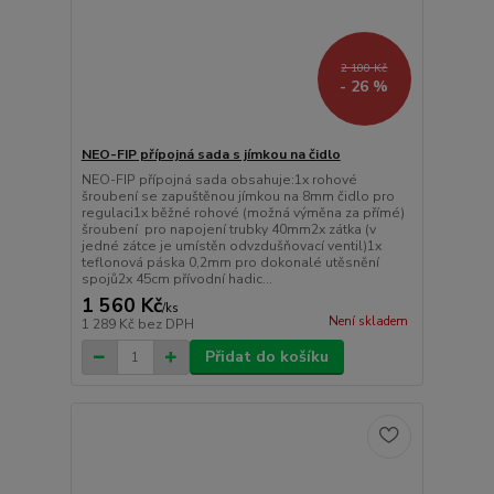
2 100 Kč
- 26 %
NEO-FIP přípojná sada s jímkou na čidlo
NEO-FIP přípojná sada obsahuje:1x rohové
šroubení se zapuštěnou jímkou na 8mm čidlo pro
regulaci1x běžné rohové (možná výměna za přímé)
šroubení pro napojení trubky 40mm2x zátka (v
jedné zátce je umístěn odvzdušňovací ventil)1x
teflonová páska 0,2mm pro dokonalé utěsnění
spojů2x 45cm přívodní hadic...
1 560 Kč
/
ks
Není skladem
1 289 Kč
bez DPH
Přidat do košíku