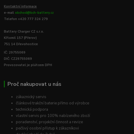
Kontaktní informace
e-mail
obchod@bch-battery.cz
Telefon +420 777 324 279
Battery Charger CZ s.r.o.
Křtomil 157 (Přerov)
751 14 Dřevohostice
IČ: 29755069
DIČ: CZ29755069
Provozovatel je plátcem DPH
Proč nakupovat u nás
zákaznický servis
článkové trakční baterie přímo od výrobce
technická podpora
vlastní servis pro 100% nabízeného zboží
poradenství, projekční činnost a revize
pečlivý osobní přístup k zákazníkovi