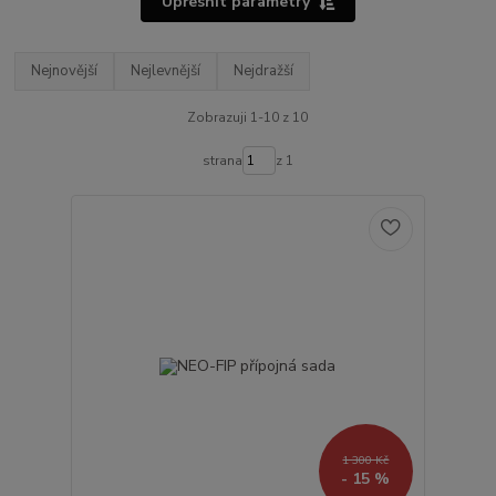
Upřesnit parametry
Nejnovější
Nejlevnější
Nejdražší
Zobrazuji 1-10 z 10
strana
z 1
1 300 Kč
- 15 %