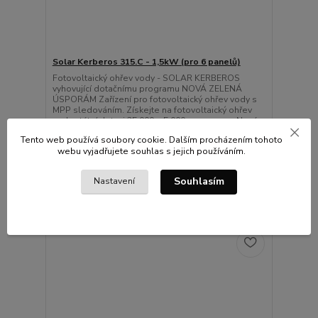
Solar Kerberos 315.C - 1,5kW (pro 6 panelů)
Fotovoltaický ohřev vody - SOLAR KERBEROS
vyhovující dotačnímu programu NOVÁ ZELENÁ
ÚSPORÁM Zařízení pro fotovoltaický ohřev vody s
MPP sledováním. Získejte na fotovoltaický ohřev
vody státní dotaci 35.000 + 5.000 z programu Nová
Zelená Úsporám. Fotovoltaický ohřev vody -
Tento web používá soubory cookie. Dalším procházením tohoto
SOLAR KERBEROS vyhovující d...
webu vyjadřujete souhlas s jejich používáním.
32 000 Kč
/
ks
Skladem
26 446 Kč
bez DPH
Souhlasím
Nastavení
Přidat do košíku