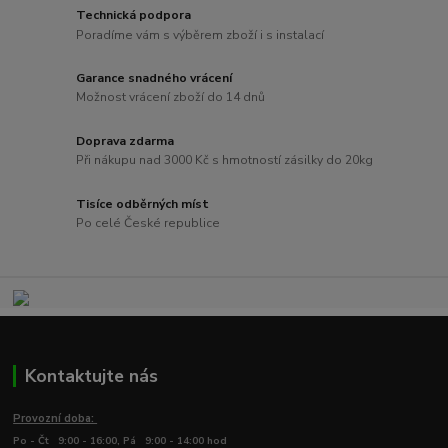
Technická podpora
Poradíme vám s výběrem zboží i s instalací
Garance snadného vrácení
Možnost vrácení zboží do 14 dnů
Doprava zdarma
Při nákupu nad 3000 Kč s hmotností zásilky do 20kg
Tisíce odběrných míst
Po celé České republice
Kontaktujte nás
Provozní doba:
Po - Čt 9:00 - 16:00, Pá 9:00 - 14:00 hod