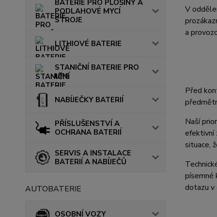
BATERIE PRO PLOŠINY A
V oddělen
PODLAHOVÉ MYCÍ
STROJE
prozákazn
a provozo
LITHIOVÉ BATERIE
STANIČNÍ BATERIE PRO
UPS
Před kont
NABÍJEČKY BATERIÍ
předmětn
Naší prio
PŘÍSLUŠENSTVÍ A
OCHRANA BATERIÍ
efektivní
situace,
SERVIS A INSTALACE
BATERIÍ A NABÍJEČŮ
Technické
písemné 
dotazu v 
AUTOBATERIE
OSOBNÍ VOZY