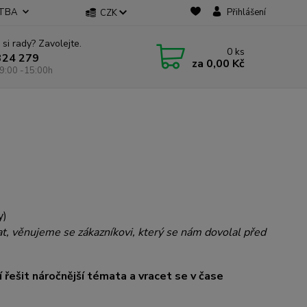
ATBA
Přihlášení
CZK
 si rady? Zavolejte.
0
ks
324 279
za
0,00 Kč
9:00 -15:00h
y)
t, věnujeme se zákazníkovi, který se nám dovolal před
 řešit náročnější témata a vracet se v čase