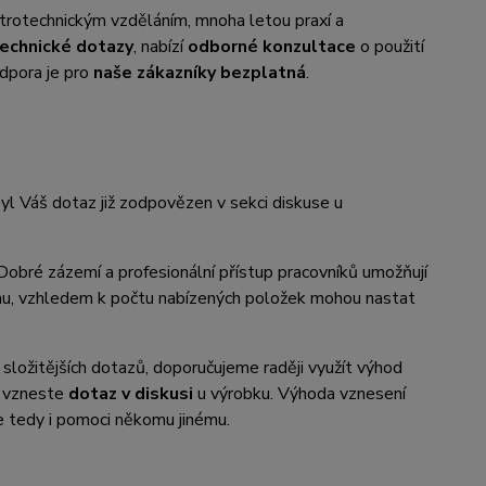
ktrotechnickým vzděláním, mnoha letou praxí a
echnické dotazy
, nabízí
odborné konzultace
o použití
dpora je pro
naše zákazníky bezplatná
.
yl Váš dotaz již zodpovězen v sekci diskuse u
 Dobré zázemí a profesionální přístup pracovníků umožňují
nahu, vzhledem k počtu nabízených položek mohou nastat
 složitějších dotazů, doporučujeme raději využít výhod
či vzneste
dotaz v diskusi
u výrobku. Výhoda vznesení
že tedy i pomoci někomu jinému.