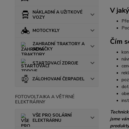
V jak
NÁKLADNÍ A UŽITKOVÉ
VOZY
Pře
Pod
MOTOCYKLY
Čím s
ZAHRADNÍ TRAKTORY A
SEKAČKY
kon
náv
STARTOVACÍ ZDROJE
cen
rek
ZÁLOHOVANÍ ČERPADEL
poz
dot
obe
FOTOVOLTAIKA A VĚTRNÉ
ins
ELEKTRÁRNY
Technick
VŠE PRO SOLÁRNÍ
jsme vám
ELEKTRÁRNU
produkty