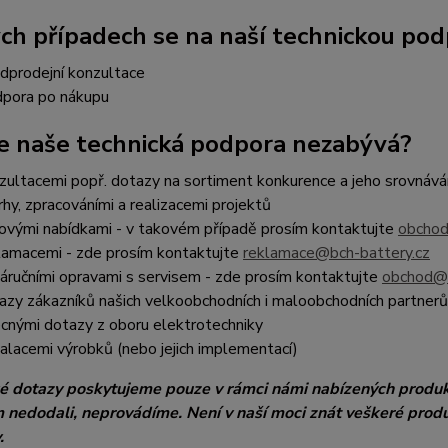
ých případech se na naší technickou po
dprodejní konzultace
pora po nákupu
e naše technická podpora nezabývá?
zultacemi popř. dotazy na sortiment konkurence a jeho srovnává
rhy, zpracováními a realizacemi projektů
ovými nabídkami - v takovém případě prosím kontaktujte
obchod
lamacemi - zde prosím kontaktujte
reklamace@bch-battery.cz
áručními opravami s servisem - zde prosím kontaktujte
obchod@b
azy zákazníků našich velkoobchodních i maloobchodních partnerů
cnými dotazy z oboru elektrotechniky
talacemi výrobků (nebo jejich implementací)
é dotazy poskytujeme pouze v rámci námi nabízených produk
 nedodali, neprovádíme. Není v naší moci znát veškeré produk
.