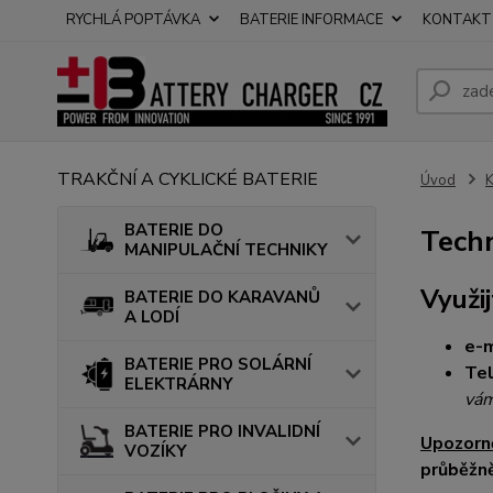
RYCHLÁ POPTÁVKA
BATERIE INFORMACE
KONTAKT
TRAKČNÍ A CYKLICKÉ BATERIE
Úvod
BATERIE DO
Tech
MANIPULAČNÍ TECHNIKY
Využi
BATERIE DO KARAVANŮ
A LODÍ
e-
BATERIE PRO SOLÁRNÍ
Te
ELEKTRÁRNY
vám
BATERIE PRO INVALIDNÍ
Upozorn
VOZÍKY
průběžn