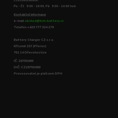
Po - Čt 9:00 - 16:00, Pá 9:00 - 14:00 hod
Kontaktní informace
e-mail
obchod@bch-battery.cz
Telefon +420 777 324 279
Battery Charger CZ s.r.o.
Křtomil 157 (Přerov)
751 14 Dřevohostice
IČ: 29755069
DIČ: CZ29755069
Provozovatel je plátcem DPH