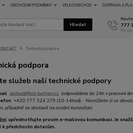
OBCHODNÍ PODMÍNKY
VELKOOBCHOD
DOPRAVA A PL
Nevíte
Hledat
777 
Po-pá 
KONTAKT
Technická podpora
nická podpora
jte služeb naší technické podpory
mail
obchod@bch-battery.cz
(odpovídáme do 24h v pracovní dn
lefon
+420 777 324 279 (10-14hod) -
Nemůžete-li se dovola
i, případně se dostavil na osobní konzultaci
ění
: upřednotňujte prosím e-mailovou komunikaci. Je snažší
ě k předchozím dotazům.