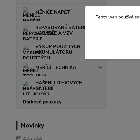
MĚNIČE NAPĚTÍ
Tento web používá sou
REPASOVANÉ BATERIE,
NABÍJEČE A VZV
VÝKUP POUŽITÝCH
AKUMULÁTORŮ
MĚŘÍCÍ TECHNIKA
HAŠENÍ LITHIOVÝCH
BATERIÍ
Dárkové poukazy
Novinky
21.02.2019