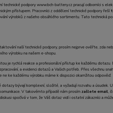
í technické podpory www.bch-battery.cz pracují odborníci s ele
ickým přístupem. Pracovníci z oddělení technické podpory řeší
t
vání výrobků z našeho obsáhlého sortimentu. Tato technická po
aktování naší technické podpory, prosím nejprve ověřte, zda neb
ého výrobku na našem e-shopu.
ritou je rychlá reakce a profesionální přístup ke každému dotazu.
 zpracování, a evidenci dotazů a Vašich potřeb. Přes všechnu s
 že ne ke každému výrobku máme k dispozici okamžitou odpověď.
 dotazy bývají komplexní, složité, a vyžadují rozvahu a úsudek. U
komunikace. V takovémto případě nám prosím
zašlete email
, 
diskusi spočívá v tom, že Váš dotaz vidí i ostatní zákazníci a mů