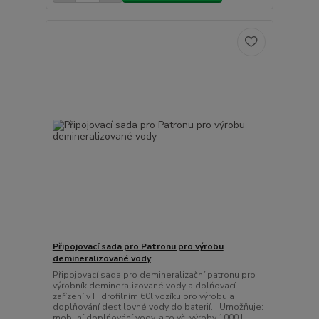
Připojovací sada pro Patronu pro výrobu
demineralizované vody
Připojovací sada pro demineralizační patronu pro
výrobník demineralizované vody a dplňovací
zařízení v Hidrofilním 60l vozíku pro výrobu a
doplňování destilovné vody do baterií. Umožňuje:
mobilní doplňování vody, a to vč. výroby 1000 l