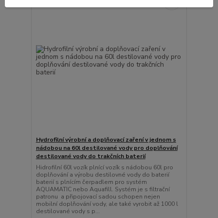
Hydrofilní výrobní a doplňovací zaření v jednom s
nádobou na 60l destilované vody pro doplňování
destilované vody do trakčních baterií
Hidrofilní 60l vozík plnící vozík s nádobou 60l pro
doplňování a výrobu destilovné vody do baterií
baterií s plnícím čerpadlem pro systém
AQUAMATIC nebo Aquafill. Systém je s filtrační
patronu a připojovací sadou schopen nejen
mobilní doplňování vody, ale také vyrobit až 1000 l
destilované vody s p...