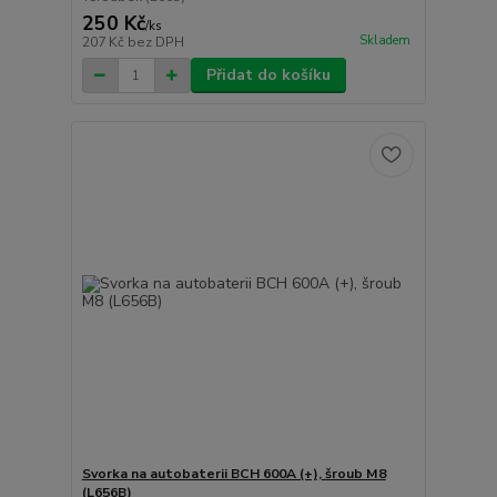
250 Kč
/
ks
Skladem
207 Kč
bez DPH
Přidat do košíku
Svorka na autobaterii BCH 600A (+), šroub M8
(L656B)