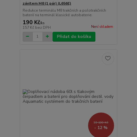
závitem M8 (1 pár) (L656E)
Redukce terminálu M8 trakčních a polotrakčních
baterií na terminál klasické autobaterie.
190 Kč
/
ks
Není skladem
157 Kč
bez DPH
Přidat do košíku
33 100 Kč
- 12 %