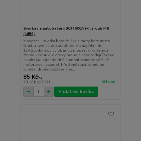
Svorka na autobaterii BCH 600A (-), šroub M8
(L656)
Mosazná - svorka baterie 1ks s motýlkem místo
šroubu, svorka pro autobaterii s napětím do
12V.Svorky jsou vyrobeny z mosazi, díky čemuž
dobře vedou elektrický proud a nekorodují.Takové
svorky jsoustandardně namontovány ve většině
motorových vozidel. Před instalací, výměnou
svorek, dobře očistěte kon...
85 Kč
/
ks
Skladem
70 Kč
bez DPH
Přidat do košíku