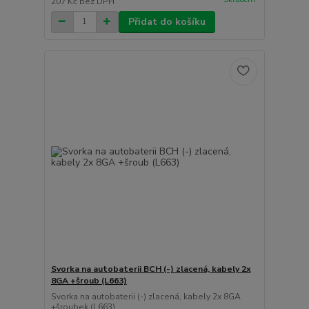
207 Kč
bez DPH
Přidat do košíku
Svorka na autobaterii BCH (-) zlacená, kabely 2x
8GA +šroub (L663)
Svorka na autobaterii (-) zlacená, kabely 2x 8GA
+šroubek (L663)