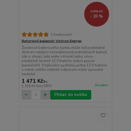
1 850 Kč
- 20 %
1 hodnocení
Bateriový balancér Victron Energy
Životnost bateriového banku může být podstatně
zkrácen nabíjecí nevyvážeností jednotlivých baterií.
Jde o situaci, kdy máte sériově nebo sério-
paralelně řazené 12 V baterie (nikoli pouze
paralelně!). V takovém systému jedna 12 V baterie
s mírně vyšším vnitřním odporem může způsobit
nedobit...
1 471 Kč
/
ks
Skladem
1 216 Kč
bez DPH
Přidat do košíku