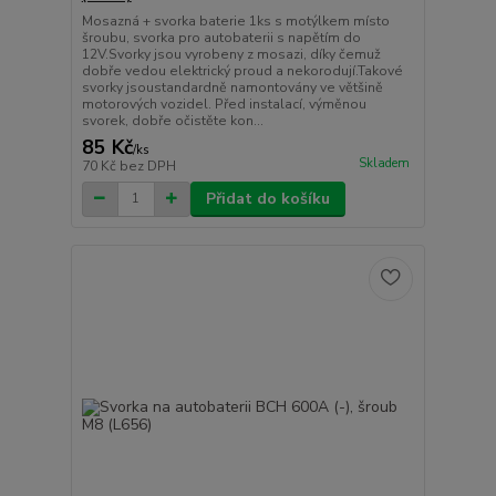
Mosazná + svorka baterie 1ks s motýlkem místo
šroubu, svorka pro autobaterii s napětím do
12V.Svorky jsou vyrobeny z mosazi, díky čemuž
dobře vedou elektrický proud a nekorodují.Takové
svorky jsoustandardně namontovány ve většině
motorových vozidel. Před instalací, výměnou
svorek, dobře očistěte kon...
85 Kč
/
ks
Skladem
70 Kč
bez DPH
Přidat do košíku