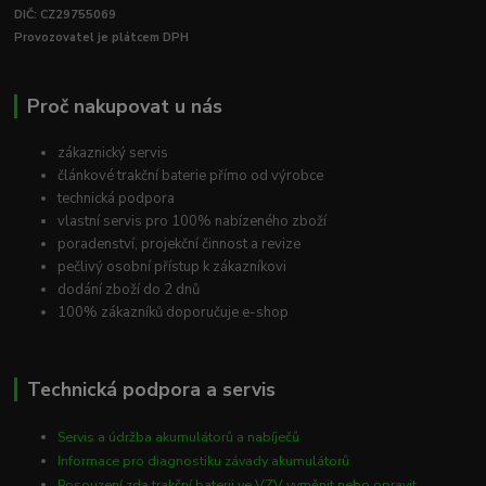
DIČ: CZ29755069
Provozovatel je plátcem DPH
Proč nakupovat u nás
zákaznický servis
článkové trakční baterie přímo od výrobce
technická podpora
vlastní servis pro 100% nabízeného zboží
poradenství, projekční činnost a revize
pečlivý osobní přístup k zákazníkovi
dodání zboží do 2 dnů
100% zákazníků doporučuje e-shop
Technická podpora a servis
Servis a údržba akumulátorů a nabíječů
Informace pro diagnostiku závady akumulátorů
Posouzení zda trakční baterii ve VZV vyměnit nebo opravit