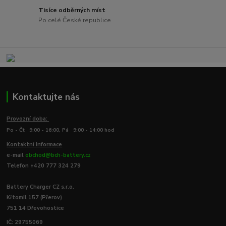
Tisíce odběrných míst
Po celé České republice
Kontaktujte nás
Provozní doba:
Po - Čt 9:00 - 16:00, Pá 9:00 - 14:00 hod
Kontaktní informace
e-mail
obchod@bch-battery.cz
Telefon +420 777 324 279
Battery Charger CZ s.r.o.
Křtomil 157 (Přerov)
751 14 Dřevohostice
IČ: 29755069