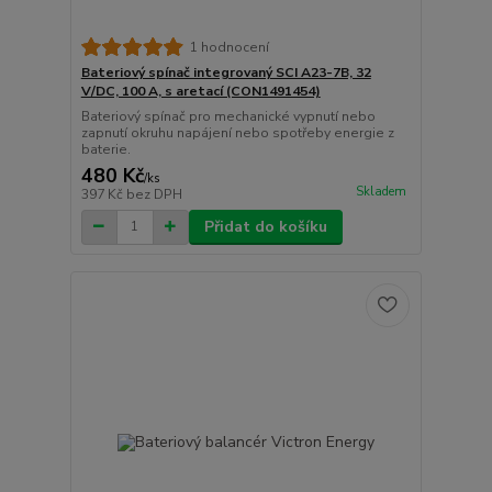
1 hodnocení
Bateriový spínač integrovaný SCI A23-7B, 32
V/DC, 100 A, s aretací (CON1491454)
Bateriový spínač pro mechanické vypnutí nebo
zapnutí okruhu napájení nebo spotřeby energie z
baterie.
480 Kč
/
ks
Skladem
397 Kč
bez DPH
Přidat do košíku