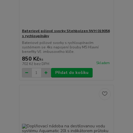
Bateriové pólové svorky Stehbolzen IWH 019056
s rychloupínáky
Bateriové pólové svorky s rychloupínacím
systémem se 4ks napojení šrouby M5 Hlavní
benefity Vč. imbusového klíče.
850 Kč
/
ks
Skladem
702 Kč
bez DPH
Přidat do košíku