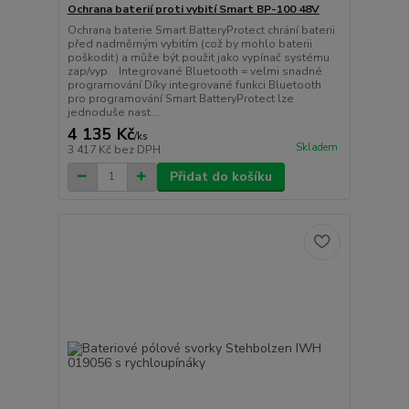
Ochrana baterií proti vybití Smart BP-100 48V
Ochrana baterie Smart BatteryProtect chrání baterii
před nadměrným vybitím (což by mohlo baterii
poškodit) a může být použit jako vypínač systému
zap/vyp. Integrované Bluetooth = velmi snadné
programování Díky integrované funkci Bluetooth
pro programování Smart BatteryProtect lze
jednoduše nast...
4 135 Kč
/
ks
Skladem
3 417 Kč
bez DPH
Přidat do košíku