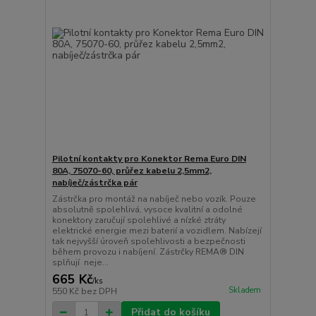
Pilotní kontakty pro Konektor Rema Euro DIN
80A, 75070-60, průřez kabelu 2,5mm2,
nabíječ/zástrčka pár
Zástrčka pro montáž na nabíječ nebo vozík. Pouze
absolutně spolehlivá, vysoce kvalitní a odolné
konektory zaručují spolehlivé a nízké ztráty
elektrické energie mezi baterií a vozidlem. Nabízejí
tak nejvyšší úroveň spolehlivosti a bezpečnosti
během provozu i nabíjení. Zástrčky REMA® DIN
splňují neje...
665 Kč
/
ks
Skladem
550 Kč
bez DPH
Přidat do košíku