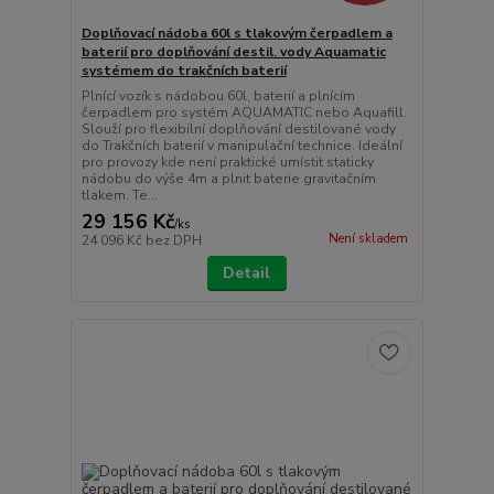
Doplňovací nádoba 60l s tlakovým čerpadlem a
baterií pro doplňování destil. vody Aquamatic
systémem do trakčních baterií
Plnící vozík s nádobou 60l, baterií a plnícím
čerpadlem pro systém AQUAMATIC nebo Aquafill.
Slouží pro flexibilní doplňování destilované vody
do Trakčních baterií v manipulační technice. Ideální
pro provozy kde není praktické umístit staticky
nádobu do výše 4m a plnit baterie gravitačním
tlakem. Te...
29 156 Kč
/
ks
Není skladem
24 096 Kč
bez DPH
Detail