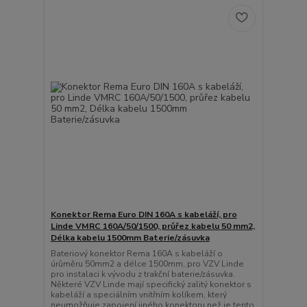
Konektor Rema Euro DIN 160A s kabeláží, pro
Linde VMRC 160A/50/1500, průřez kabelu 50 mm2,
Délka kabelu 1500mm Baterie/zásuvka
Bateriový konektor Rema 160A s kabeláží o
úrůměru 50mm2 a délce 1500mm, pro VZV Linde
pro instalaci k vývodu z trakční baterie/zásuvka.
Některé VZV Linde mají specifický zalitý konektor s
kabeláží a speciálním vnitřním kolíkem, který
neumožňuje zapojení jiného konektoru než je tento.