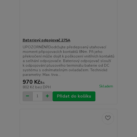
Bateriový odpojovač 275A
UPOZORNĚNÍ!Dodržujte předepsaný utahovací
moment připojovacích kontaktů 8Nm. Při jeho
překročení může dojít k poškození vnitřních kontaktů
a selhání odpojovače. Bateriový odpojovač slouží
k odpojování plusového terminálu baterie od DC
systému s odnímatelným ovladačem. Technické
parametry: Max. trva...
970 Kč
/
ks
Skladem
802 Kč
bez DPH
Přidat do košíku