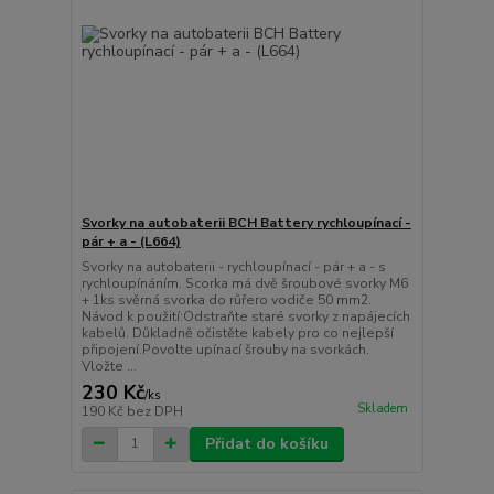
Svorky na autobaterii BCH Battery rychloupínací -
pár + a - (L664)
Svorky na autobaterii - rychloupínací - pár + a - s
rychloupínáním. Scorka má dvě šroubové svorky M6
+ 1ks svěrná svorka do růřero vodiče 50 mm2.
Návod k použití:Odstraňte staré svorky z napájecích
kabelů. Důkladně očistěte kabely pro co nejlepší
připojení.Povolte upínací šrouby na svorkách.
Vložte ...
230 Kč
/
ks
Skladem
190 Kč
bez DPH
Přidat do košíku