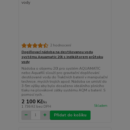
2 hodnocení
Doplňovací nádoba na destilovanou vodu
systému Aquamatic 20l s indikátorem průtoku
vody
Nádoba o objemu 20l pro systém AQUAMATIC
nebo Aquafill slouží pro gravitační doplňování
destilované vody do Trakčních baterií v manipulační
technice, mycích trojích apod. Nádoba se umístí do
3-5m výšky aby bylo dosaženo ideálního plnícího
tlaku na plovákové zátky systému AQM u baterií. S
pomocí rych...
2 100 Kč
/
ks
Skladem
1 736 Kč
bez DPH
Přidat do košíku