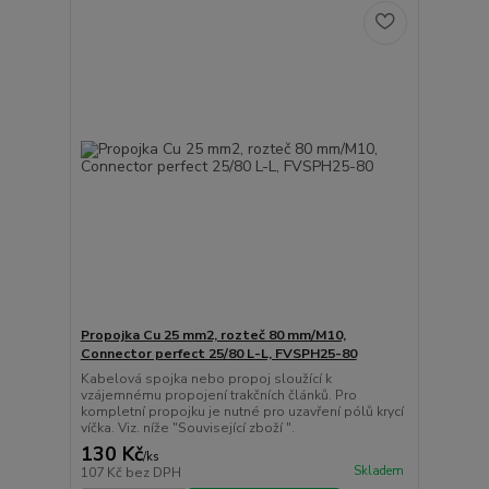
Propojka Cu 25 mm2, rozteč 80 mm/M10,
Connector perfect 25/80 L-L, FVSPH25-80
Kabelová spojka nebo propoj sloužící k
vzájemnému propojení trakčních článků. Pro
kompletní propojku je nutné pro uzavření pólů krycí
víčka. Viz. níže "Související zboží ".
130 Kč
/
ks
Skladem
107 Kč
bez DPH