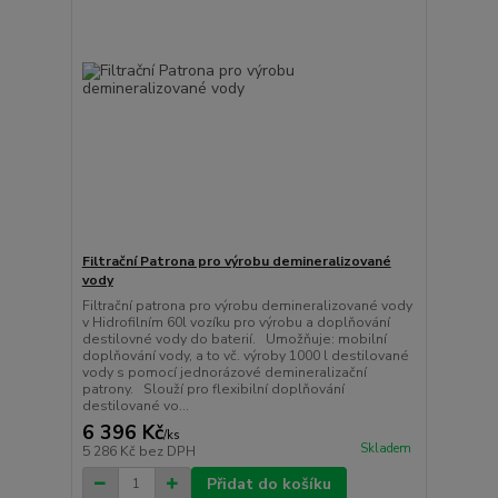
Filtrační Patrona pro výrobu demineralizované
vody
Filtrační patrona pro výrobu demineralizované vody
v Hidrofilním 60l vozíku pro výrobu a doplňování
destilovné vody do baterií. Umožňuje: mobilní
doplňování vody, a to vč. výroby 1000 l destilované
vody s pomocí jednorázové demineralizační
patrony. Slouží pro flexibilní doplňování
destilované vo...
6 396 Kč
/
ks
Skladem
5 286 Kč
bez DPH
Přidat do košíku