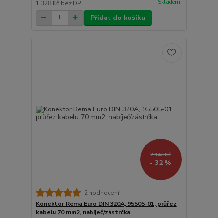
Skladem
1 328 Kč
bez DPH
Přidat do košíku
2 142 Kč
- 32 %
2 hodnocení
Konektor Rema Euro DIN 320A, 95505-01, průřez
kabelu 70 mm2, nabíječ/zástrčka