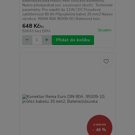
baterie/zásuvka.Madlo není součástí konektoru.
Nutno přiobjednat (viz. související zboží) Technické
parametry: Pro napětí do 110V / DC Proudová
zatižitelnost 80 Ah Připojitelný kabel 25 mm2 Název
výrobce REMA 80A 95309-00 / Bateriový kon...
648 Kč
/
ks
Skladem
536 Kč
bez DPH
Přidat do košíku
1 198 Kč
- 46 %