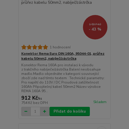
1 597 Kč
- 43 %
1 hodnocení
Konektor Rema Euro DIN 160A, 95044-01, průřez
kabelu 50mm2, nabíječ/zástrčka
Konektor Rema 160A pro instalaci k vývodu
z trakčního nabíječe/zástrčka Balení neobsahuje
madlo.Madlo objednáte v kategorii související
zboží zde nad tímto textem Technické parametry:
Pro napětí do 110V / DC Proudová zatižitelnost
160Ah Připojitelný kabel 50mm2 Název výrobce
REMA 160A 95...
912 Kč
/
ks
Skladem
754 Kč
bez DPH
Přidat do košíku