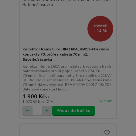
2 200 Kč
- 14 %
Konektor Rema Euro DIN 160A, 95017-08+silové
kontakty 70, průřez kabelu 70 mm2,
Baterie/zásuvka
Konektor Rema 160A pro instalaci k vývodu z trakční
baterie/zásuvka pro připojení kabelo CYA Cu
70mm2 Technické parametry: Pro napětí do 110V /
DC Proudová zatižitelnost 160 Ah Připojitelný kabel
70 mm2 Název výrobce REMA 160A 95017-08+70 /
Bateriový konektor Hmot...
1 900 Kč
/
ks
Skladem
1 570 Kč
bez DPH
Přidat do košíku