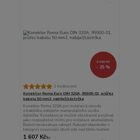
2 142 Kč
- 25 %
1 hodnocení
Konektor Rema Euro DIN 320A, 95500-01, průřez
kabelu 50 mm2, nabíječ/zástrčka
Konektor Rema 320A pro instalaci k vývodu
z trakčního nabíječe-manipulačního vozíku
/zástrčka. Konektory je možné všestranně používat
jako rozpojitelné místo pro instalace akumulátorů.
Balení neobsahuje rukojeť. Rukojeť objednáte v
kategorii související zboží zde nad tímto textem.
1 607 Kč
/
ks