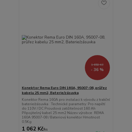
1 658 Kč
- 36 %
Konektor Rema Euro DIN 160A, 95007-08, průřez
kabelu 25 mm2, Baterie/zásuvka
Konektor Rema 160A pro instalaci k vývodu z trakční
baterie/zásuvka Technické parametry: Pro napětí
do 110V / DC Proudová zatižitelnost 160 Ah
Připojitelný kabel 25 mm2 Název výrobce REMA
160A 95007-08 / Bateriový konektor Hmotnost
0,5Kg
1 062 Kč
/
ks