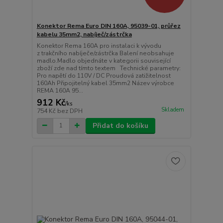
Konektor Rema Euro DIN 160A, 95039-01, průřez
kabelu 35mm2, nabíječ/zástrčka
Konektor Rema 160A pro instalaci k vývodu
z trakčního nabíječe/zástrčka Balení neobsahuje
madlo.Madlo objednáte v kategorii související
zboží zde nad tímto textem Technické parametry:
Pro napětí do 110V / DC Proudová zatižitelnost
160Ah Připojitelný kabel 35mm2 Název výrobce
REMA 160A 95...
912 Kč
/
ks
Skladem
754 Kč
bez DPH
Přidat do košíku