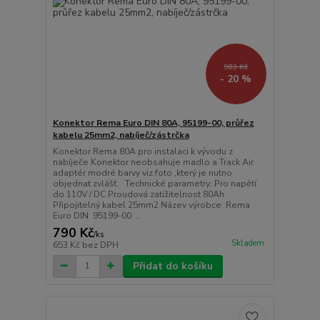
983 Kč
- 20 %
Konektor Rema Euro DIN 80A, 95199-00, průřez
kabelu 25mm2, nabíječ/zástrčka
Konektor Rema 80A pro instalaci k vývodu z
nabíječe Konektor neobsahuje madlo a Track Air
adaptér modré barvy viz.foto ,který je nutno
objednat zvlášť. Technické parametry: Pro napětí
do 110V / DC Proudová zatižitelnost 80Ah
Připojitelný kabel 25mm2 Název výrobce Rema
Euro DIN 95199-00 ...
790 Kč
/
ks
Skladem
653 Kč
bez DPH
Přidat do košíku