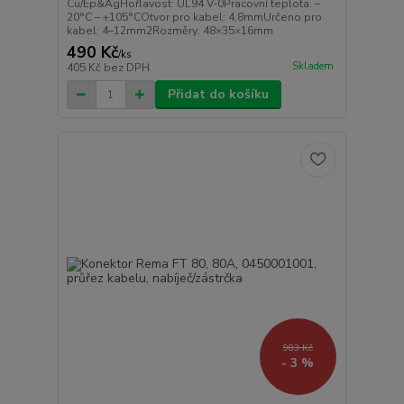
Cu/Ep&AgHořlavost: UL94 V-0Pracovní teplota: –
20°C – +105°COtvor pro kabel: 4,8mmUrčeno pro
kabel: 4–12mm2Rozměry: 48×35×16mm
490 Kč
/
ks
Skladem
405 Kč
bez DPH
Přidat do košíku
983 Kč
- 3 %