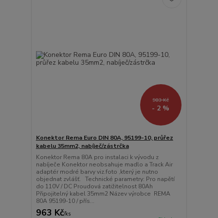
983 Kč
- 2 %
Konektor Rema Euro DIN 80A, 95199-10, průřez
kabelu 35mm2, nabíječ/zástrčka
Konektor Rema 80A pro instalaci k vývodu z
nabíječe Konektor neobsahuje madlo a Track Air
adaptér modré barvy viz.foto ,který je nutno
objednat zvlášť. Technické parametry: Pro napětí
do 110V / DC Proudová zatižitelnost 80Ah
Připojitelný kabel 35mm2 Název výrobce REMA
80A 95199-10 / přís...
963 Kč
/
ks