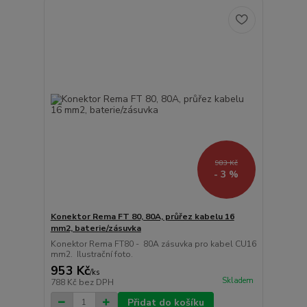
983 Kč
- 3 %
Konektor Rema FT 80, 80A, průřez kabelu 16
mm2, baterie/zásuvka
Konektor Rema FT80 - 80A zásuvka pro kabel CU16
mm2. Ilustrační foto.
953 Kč
/
ks
Skladem
788 Kč
bez DPH
Přidat do košíku