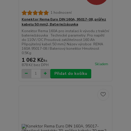
1 hodnocení
Konektor Rema Euro DIN 160A, 95017-08, průřez
kabelu 50 mm2, Baterie/zásuvka
Konektor Rema 160A pro instalaci k vývodu z trakční
baterie/zásuvka Technické parametry: Pro napětí
do 110V / DC Proudová zatižitelnost 160 Ah
Připojitelný kabel 50 mm2 Název výrobce REMA
160A 95017-08 / Bateriový konektor Hmotnost
0,5Kg
1 062 Kč
/
ks
Skladem
878 Kč
bez DPH
Přidat do košíku