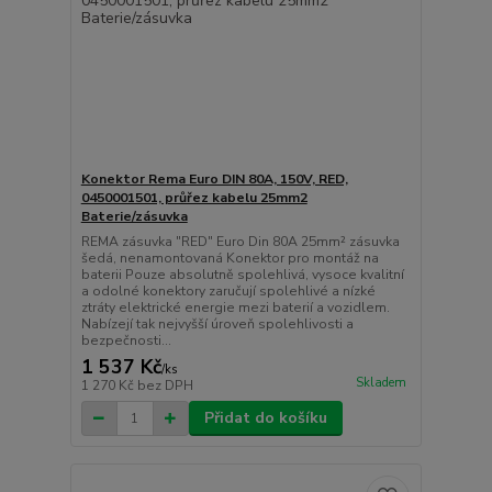
Konektor Rema Euro DIN 80A, 150V, RED,
0450001501, průřez kabelu 25mm2
Baterie/zásuvka
REMA zásuvka "RED" Euro Din 80A 25mm² zásuvka
šedá, nenamontovaná Konektor pro montáž na
baterii Pouze absolutně spolehlivá, vysoce kvalitní
a odolné konektory zaručují spolehlivé a nízké
ztráty elektrické energie mezi baterií a vozidlem.
Nabízejí tak nejvyšší úroveň spolehlivosti a
bezpečnosti...
1 537 Kč
/
ks
Skladem
1 270 Kč
bez DPH
Přidat do košíku