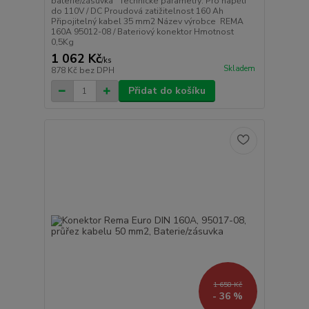
baterie/zásuvka Technické parametry: Pro napětí
do 110V / DC Proudová zatižitelnost 160 Ah
Připojitelný kabel 35 mm2 Název výrobce REMA
160A 95012-08 / Bateriový konektor Hmotnost
0,5Kg
1 062 Kč
/
ks
Skladem
878 Kč
bez DPH
Přidat do košíku
1 658 Kč
- 36 %