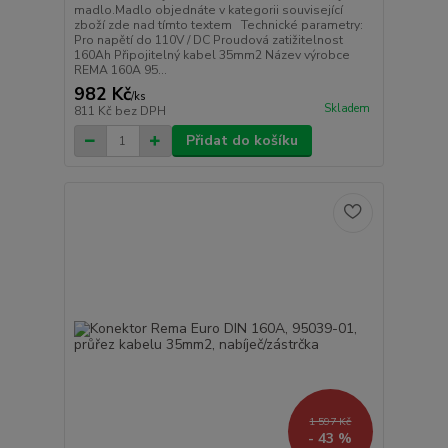
madlo.Madlo objednáte v kategorii související
zboží zde nad tímto textem Technické parametry:
Pro napětí do 110V / DC Proudová zatižitelnost
160Ah Připojitelný kabel 35mm2 Název výrobce
REMA 160A 95...
982 Kč
/
ks
Skladem
811 Kč
bez DPH
Přidat do košíku
1 597 Kč
- 43 %