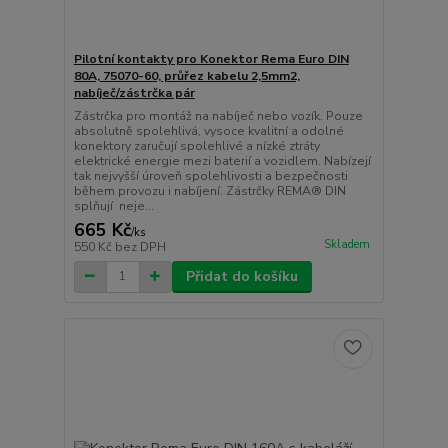
Pilotní kontakty pro Konektor Rema Euro DIN
80A, 75070-60, průřez kabelu 2,5mm2,
nabíječ/zástrčka pár
Zástrčka pro montáž na nabíječ nebo vozík. Pouze
absolutně spolehlivá, vysoce kvalitní a odolné
konektory zaručují spolehlivé a nízké ztráty
elektrické energie mezi baterií a vozidlem. Nabízejí
tak nejvyšší úroveň spolehlivosti a bezpečnosti
během provozu i nabíjení. Zástrčky REMA® DIN
splňují neje...
665 Kč
/
ks
Skladem
550 Kč
bez DPH
Přidat do košíku