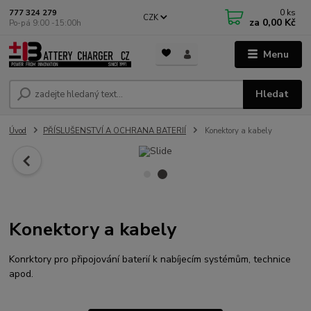
0
ks
777 324 279
CZK
za
0,00 Kč
Po-pá 9:00 -15:00h
Menu
Hledat
Úvod
PŘÍSLUŠENSTVÍ A OCHRANA BATERIÍ
Konektory a kabely
Konektory a kabely
Konrktory pro připojování baterií k nabíjecím systémům, technice
apod.