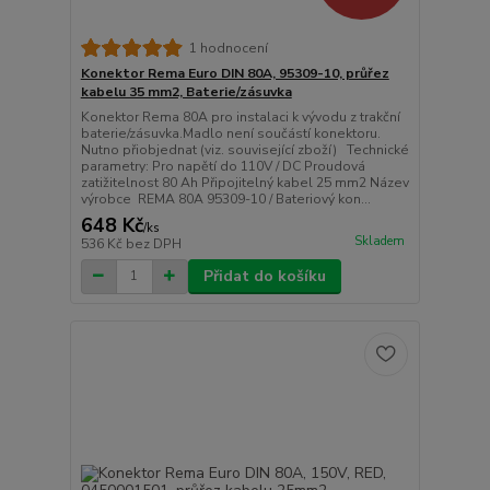
1 hodnocení
Konektor Rema Euro DIN 80A, 95309-10, průřez
kabelu 35 mm2, Baterie/zásuvka
Konektor Rema 80A pro instalaci k vývodu z trakční
baterie/zásuvka.Madlo není součástí konektoru.
Nutno přiobjednat (viz. související zboží) Technické
parametry: Pro napětí do 110V / DC Proudová
zatižitelnost 80 Ah Připojitelný kabel 25 mm2 Název
výrobce REMA 80A 95309-10 / Bateriový kon...
648 Kč
/
ks
Skladem
536 Kč
bez DPH
Přidat do košíku