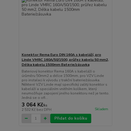
Konektor Rema Euro DIN 160A s kabeláží, pro
Linde VMRC 160A/50/1500, průřez kabelu 50 mm2,
Délka kabelu 1500mm Baterie/zásuvka
Bateriový konektor Rema 160A s kabeláží o
úrůměru 50mm2 a délce 1500mm, pro VZV Linde
pro instalaci k vývodu z trakční baterie/zásuvka.
Některé VZV Linde mají specifický zalitý konektor s
kabeláží a speciálním vnitřním kolíkem, který
neumožňuje zapojení jiného konektoru než je tento.
Jedná se o ofi...
3 064 Kč
/
ks
Skladem
2 532 Kč
bez DPH
Přidat do košíku