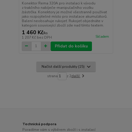
Konektor Rema 320A pro instalaci k vývodu
z trakčního nabíječe-manipulačního vozíku
/zástrčka. Konektory je možné všestranně používat
jako rozpojitelné místo pro instalace akumulátorů.
Balení neobsahuje rukojeť. Rukojeť objednáte v
kategorii související zboží zde nad tímto textem.
1 460 Kč
/
ks
Skladem
1 207 Kč
bez DPH
Přidat do košíku
Načíst další produkty (15)
strana
z 2
další
Technická podpora
Poradíme vám s výběrem zboží i s instalací