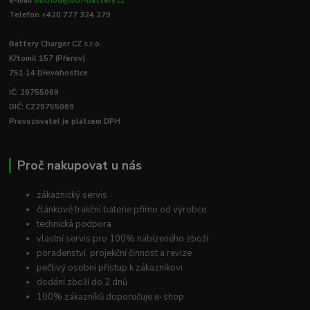
e-mail
obchod@bch-battery.cz
Telefon +420 777 324 279
Battery Charger CZ s.r.o.
Křtomil 157 (Přerov)
751 14 Dřevohostice
IČ: 29755069
DIČ: CZ29755069
Provozovatel je plátcem DPH
Proč nakupovat u nás
zákaznický servis
článkové trakční baterie přímo od výrobce
technická podpora
vlastní servis pro 100% nabízeného zboží
poradenství, projekční činnost a revize
pečlivý osobní přístup k zákazníkovi
dodání zboží do 2 dnů
100% zákazníků doporučuje e-shop