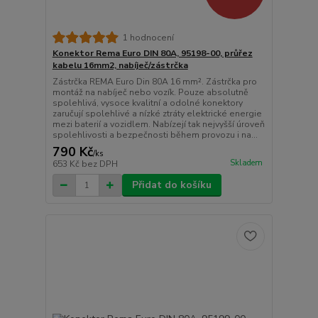
1 hodnocení
Konektor Rema Euro DIN 80A, 95198-00, průřez
kabelu 16mm2, nabíječ/zástrčka
Zástrčka REMA Euro Din 80A 16 mm². Zástrčka pro
montáž na nabíječ nebo vozík. Pouze absolutně
spolehlivá, vysoce kvalitní a odolné konektory
zaručují spolehlivé a nízké ztráty elektrické energie
mezi baterií a vozidlem. Nabízejí tak nejvyšší úroveň
spolehlivosti a bezpečnosti během provozu i na...
790 Kč
/
ks
Skladem
653 Kč
bez DPH
Přidat do košíku