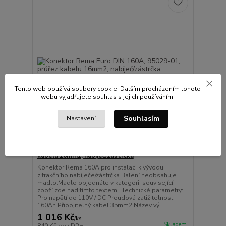
Tento web používá soubory cookie. Dalším procházením tohoto
webu vyjadřujete souhlas s jejich používáním.
1 597 Kč
- 36 %
Souhlasím
Nastavení
Konektor Rema Euro DIN 160A, 95029-01, průřez
kabelu 16mm2, nabíječ/zástrčka
Konektor Rema 160A pro instalaci k vývodu
z trakčního nabíječe/zástrčka Balení neobsahuje
madlo.Madlo objednáte v kategorii související
zboží zde nad tímto textem Technické parametry:
Pro napětí do 110V / DC Proudová zatižitelnost
160Ah Připojitelný kabel 35mm2 Název vý...
1 016 Kč
/
ks
Skladem
840 Kč
bez DPH