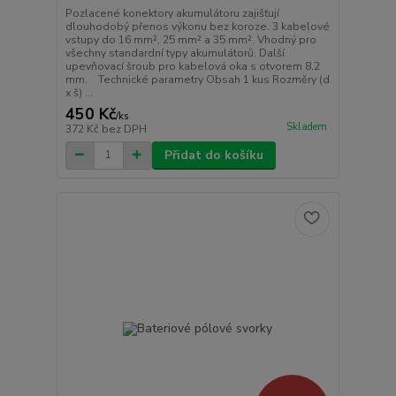
Pozlacené konektory akumulátoru zajišťují
dlouhodobý přenos výkonu bez koroze. 3 kabelové
vstupy do 16 mm², 25 mm² a 35 mm². Vhodný pro
všechny standardní typy akumulátorů. Další
upevňovací šroub pro kabelová oka s otvorem 8,2
mm. Technické parametry Obsah 1 kus Rozměry (d
x š) ...
450 Kč
/
ks
Skladem
372 Kč
bez DPH
Přidat do košíku