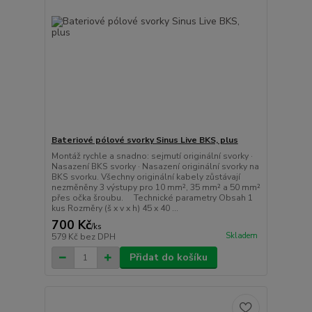
Bateriové pólové svorky Sinus Live BKS, plus
Montáž rychle a snadno: sejmutí originální svorky ·
Nasazení BKS svorky · Nasazení originální svorky na
BKS svorku. Všechny originální kabely zůstávají
nezměněny 3 výstupy pro 10 mm², 35 mm² a 50 mm²
přes očka šroubu. Technické parametry Obsah 1
kus Rozměry (š x v x h) 45 x 40 ...
700 Kč
/
ks
Skladem
579 Kč
bez DPH
Přidat do košíku