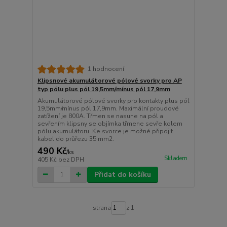
1 hodnocení
Klipsnové akumulátorové pólové svorky pro AP
typ pólu plus pól 19,5mm/mínus pól 17,9mm
Akumulátorové pólové svorky pro kontakty plus pól
19,5mm/mínus pól 17,9mm. Maximální proudové
zatížení je 800A. Třmen se nasune na pól a
sevřením klipsny se objímka třmene sevře kolem
pólu akumulátoru. Ke svorce je možné připojit
kabel do průřezu 35 mm2.
490 Kč
/
ks
Skladem
405 Kč
bez DPH
Přidat do košíku
strana
z 1