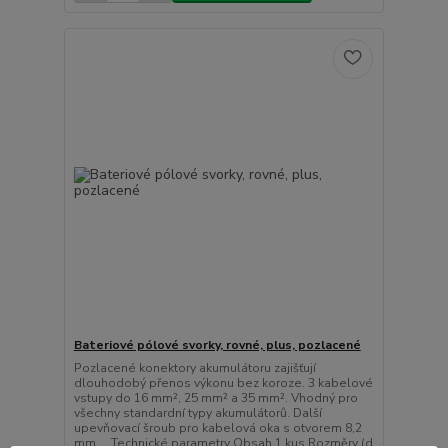
Bateriové pólové svorky, rovné, plus, pozlacené
Pozlacené konektory akumulátoru zajišťují
dlouhodobý přenos výkonu bez koroze. 3 kabelové
vstupy do 16 mm², 25 mm² a 35 mm². Vhodný pro
všechny standardní typy akumulátorů. Další
upevňovací šroub pro kabelová oka s otvorem 8,2
mm. Technické parametry Obsah 1 kus Rozměry (d