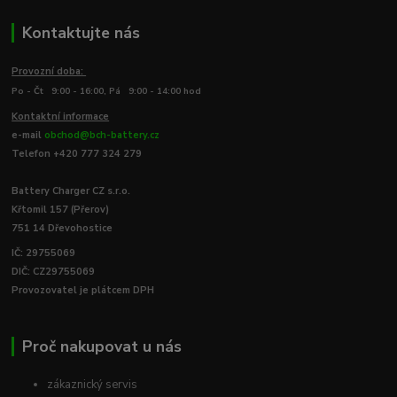
Kontaktujte nás
Provozní doba:
Po - Čt 9:00 - 16:00, Pá 9:00 - 14:00 hod
Kontaktní informace
e-mail
obchod@bch-battery.cz
Telefon +420 777 324 279
Battery Charger CZ s.r.o.
Křtomil 157 (Přerov)
751 14 Dřevohostice
IČ: 29755069
DIČ: CZ29755069
Provozovatel je plátcem DPH
Proč nakupovat u nás
zákaznický servis