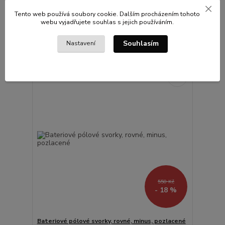
x š) ...
Tento web používá soubory cookie. Dalším procházením tohoto
450 Kč
/
ks
webu vyjadřujete souhlas s jejich používáním.
Skladem
372 Kč
bez DPH
Přidat do košíku
Souhlasím
Nastavení
550 Kč
- 18 %
Bateriové pólové svorky, rovné, minus, pozlacené