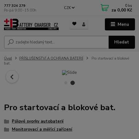
0
ks
777 324 279
CZK
za
0,00 Kč
Po-pá 9:00 -15:00h
Menu
Hledat
Úvod
PŘÍSLUŠENSTVÍ A OCHRANA BATERIÍ
Pro startovací a blokové
bat.
Pro startovací a blokové bat.
Pólové svorky autobaterií
Monitorovací a měřící zařízení