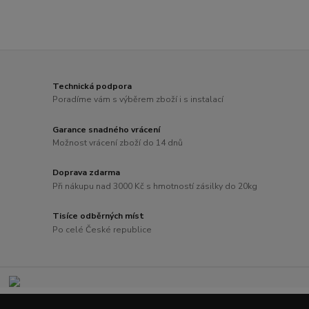
Technická podpora
Poradíme vám s výběrem zboží i s instalací
Garance snadného vrácení
Možnost vrácení zboží do 14 dnů
Doprava zdarma
Při nákupu nad 3000 Kč s hmotností zásilky do 20kg
Tisíce odběrných míst
Po celé České republice