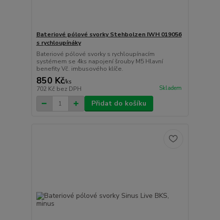
Bateriové pólové svorky Stehbolzen IWH 019056
s rychloupínáky
Bateriové pólové svorky s rychloupínacím
systémem se 4ks napojení šrouby M5 Hlavní
benefity Vč. imbusového klíče.
850 Kč
/
ks
Skladem
702 Kč
bez DPH
Přidat do košíku