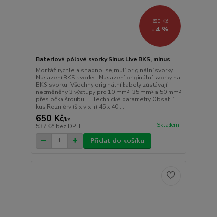
680 Kč
- 4 %
Bateriové pólové svorky Sinus Live BKS, minus
Montáž rychle a snadno: sejmutí originální svorky ·
Nasazení BKS svorky · Nasazení originální svorky na
BKS svorku. Všechny originální kabely zůstávají
nezměněny 3 výstupy pro 10 mm², 35 mm² a 50 mm²
přes očka šroubu. Technické parametry Obsah 1
kus Rozměry (š x v x h) 45 x 40 ...
650 Kč
/
ks
Skladem
537 Kč
bez DPH
Přidat do košíku