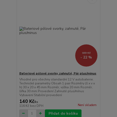
180 Kč
- 22 %
Bateriové pólové svorky, zahnuté, Pár plus/minus
Vhodné pro všechny standardní 12 V autobaterie.
Technické parametry Obsah 1 pair Rozměry (š x v x
h) 30 x 20 x 45 mm Rozměr, výška 20 mm Rozměr,
šířka 30 mm Provedení Zahnuté plus/mínus
Vybavení Stabilní provedení
140 Kč
/
ks
Není skladem
116 Kč
bez DPH
Přidat do košíku