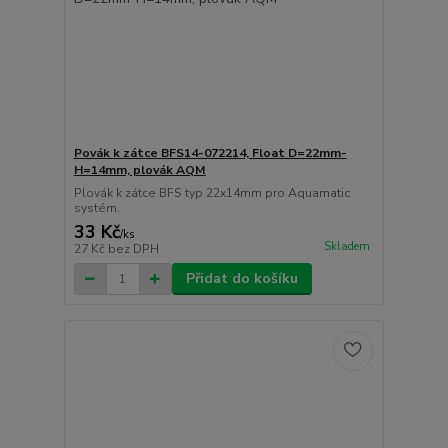
Povák k zátce BFS14-072214, Float D=22mm-
H=14mm, plovák AQM
Plovák k zátce BFS typ 22x14mm pro Aquamatic
systém.
33 Kč
/
ks
Skladem
27 Kč
bez DPH
Přidat do košíku