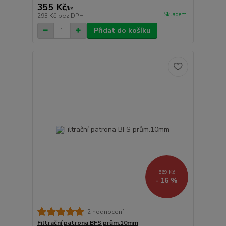
355 Kč
/
ks
Skladem
293 Kč
bez DPH
Přidat do košíku
569 Kč
- 16 %
2 hodnocení
Filtrační patrona BFS prům.10mm