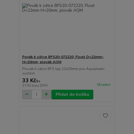
Povák k zátce BFS20-072220, Float D=22mm-
H=20mm, plovák AQM
Plovák k zátce BFS typ 22x20mm pro Aquamatic
systém.
33 Kč
/
ks
Skladem
27 Kč
bez DPH
Přidat do košíku