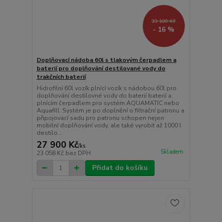
33 100 Kč
- 16 %
Doplňovací nádoba 60l s tlakovým čerpadlem a
baterií pro doplňování destilované vody do
trakčních baterií
Hidrofilní 60l vozík plnící vozík s nádobou 60l pro
doplňování destilovné vody do baterií baterií a
plnícím čerpadlem pro systém AQUAMATIC nebo
Aquafill. Systém je po doplnění o filtrační patronu a
připojovací sadu pro patronu schopen nejen
mobilní doplňování vody, ale také vyrobit až 1000 l
destilo...
27 900 Kč
/
ks
Skladem
23 058 Kč
bez DPH
Přidat do košíku