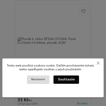
Tento web používá soubory cookie. Dalším procházením tohoto
webu vyjadřujete souhlas s jejich používáním.
Souhlasím
Nastavení
1 hodnocení
Plovák k zátce BFS44-072244, Float D=22mm-
H=44mm, plovák AQM
Plovák k plovákové zátce BFS typ 22x44mm
33 Kč
/
ks
Skladem
27 Kč
bez DPH