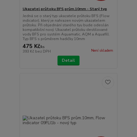
Ukazatel průtoku BFS prům.10mm - Starý typ
Jedná se o starý typ ukazatele průtoku BFS (Flow
indicator), který je nahrazen novým ukazatelem
průtoku. Při objednání starého tyu bude odeslán
kompatibilní nový. Ukazatel průtoku destilované
vody BFS pro systém Aquamatic, AQM a Aquafill.
Typ BFS s průměrem hadičky 10mm
475 Kč
/
ks
Není skladem
393 Kč
bez DPH
Detail