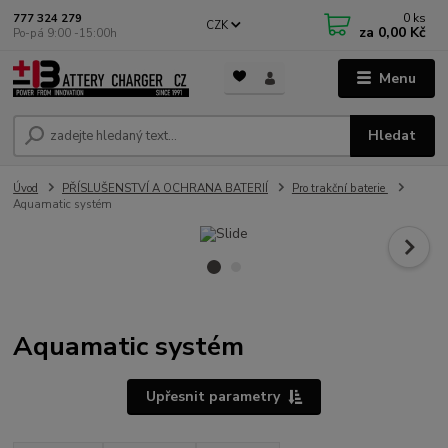
0
ks
777 324 279
CZK
za
0,00 Kč
Po-pá 9:00 -15:00h
Menu
Hledat
Úvod
PŘÍSLUŠENSTVÍ A OCHRANA BATERIÍ
Pro trakční baterie
Aquamatic systém
Aquamatic systém
Upřesnit parametry