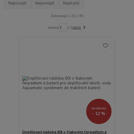
Nejnovější
Nejlevnější
Nejdražší
Zobrazuji 1-21 z 35
strana
z 2
další
33 100 Kč
- 12 %
Doplňovací nádoba 60l s tlakovým čerpadlem a