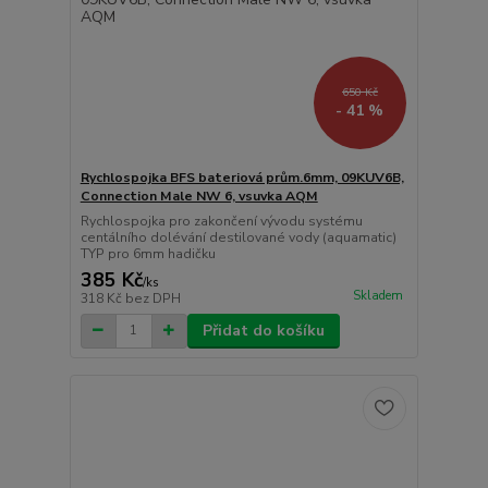
650 Kč
- 41 %
Rychlospojka BFS bateriová prům.6mm, 09KUV6B,
Connection Male NW 6, vsuvka AQM
Rychlospojka pro zakončení vývodu systému
centálního dolévání destilované vody (aquamatic)
TYP pro 6mm hadičku
385 Kč
/
ks
Skladem
318 Kč
bez DPH
Přidat do košíku