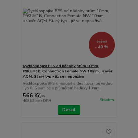
941 Kč
- 40 %
Rychlospojka BFS od nádoby prům.10mm,
09KUM1B, Connection Female NW 10mm, uzávěr
AQM, Starý typ - již se nepoužívá
Rychlospojka BFS k nádobě s destilovanou vodou.
Typ BFS samice s průměrem hadičky 10mm.
566 Kč
/
ks
Skladem
468 Kč
bez DPH
Detail