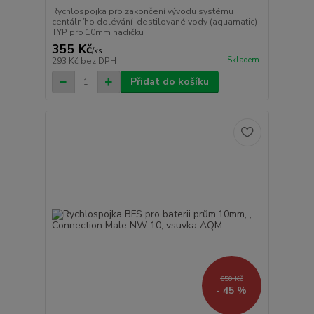
Rychlospojka pro zakončení vývodu systému
centálního dolévání destilované vody (aquamatic)
TYP pro 10mm hadičku
355 Kč
/
ks
Skladem
293 Kč
bez DPH
Přidat do košíku
650 Kč
- 45 %