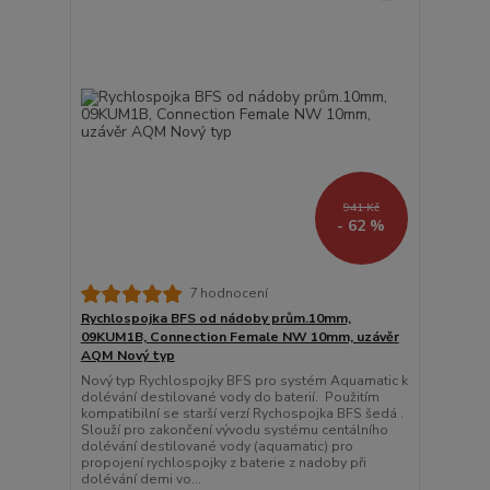
941 Kč
- 62 %
7 hodnocení
Rychlospojka BFS od nádoby prům.10mm,
09KUM1B, Connection Female NW 10mm, uzávěr
AQM Nový typ
Nový typ Rychlospojky BFS pro systém Aquamatic k
dolévání destilované vody do baterií. Použitím
kompatibilní se starší verzí Rychospojka BFS šedá .
Slouží pro zakončení vývodu systému centálního
dolévání destilované vody (aquamatic) pro
propojení rychlospojky z baterie z nadoby při
dolévání demi vo...