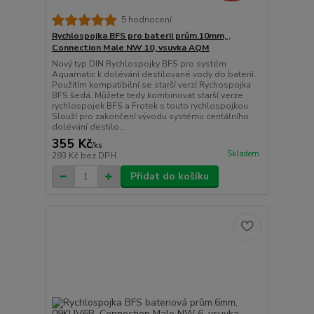
5 hodnocení
Rychlospojka BFS pro baterii prům.10mm, ,
Connection Male NW 10, vsuvka AQM
Nový typ DIN Rychlospojky BFS pro systém
Aquamatic k dolévání destilované vody do baterií.
Použitím kompatibilní se starší verzí Rychospojka
BFS šedá. Můžete tedy kombinovat starší verze
rychlospojek BFS a Frotek s touto rychlospojkou.
Slouží pro zakončení vývodu systému centálního
dolévání destilo...
355 Kč
/
ks
Skladem
293 Kč
bez DPH
Přidat do košíku