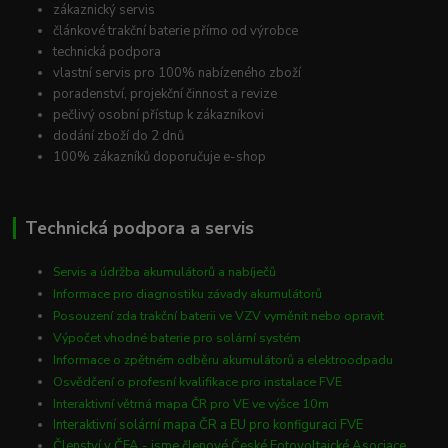
zákaznický servis
článkové trakční baterie přímo od výrobce
technická podpora
vlastní servis pro 100% nabízeného zboží
poradenství, projekční činnost a revize
pečlivý osobní přístup k zákazníkovi
dodání zboží do 2 dnů
100% zákazníků doporučuje e-shop
Technická podpora a servis
Servis a údržba akumulátorů a nabíječů
Informace pro diagnostiku závady akumulátorů
Posouzení zda trakční baterii ve VZV vyměnit nebo opravit
Výpočet vhodné baterie pro solární systém
Informace o zpětném odběru akumulátorů a elektroodpadu
Osvědčení o profesní kvalifikace pro instalace FVE
Interaktivní větrná mapa ČR pro VE ve výšce 10m
Interaktivní solární mapa ČR a EU pro konfiguraci FVE
Členství v ČFA - jsme členové České Fotovoltaické Asociace