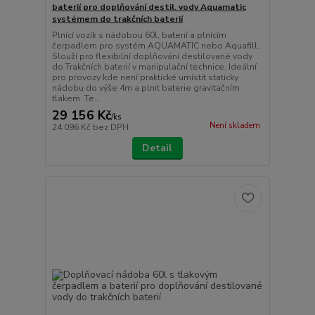
baterií pro doplňování destil. vody Aquamatic
systémem do trakčních baterií
Plnící vozík s nádobou 60l, baterií a plnícím
čerpadlem pro systém AQUAMATIC nebo Aquafill.
Slouží pro flexibilní doplňování destilované vody
do Trakčních baterií v manipulační technice. Ideální
pro provozy kde není praktické umístit staticky
nádobu do výše 4m a plnit baterie gravitačním
tlakem. Te...
29 156 Kč
/
ks
Není skladem
24 096 Kč
bez DPH
Detail