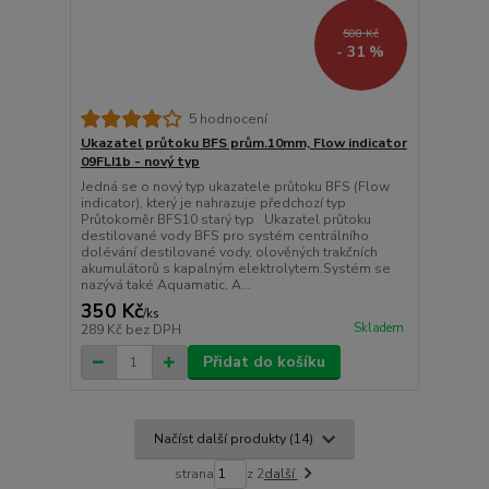
508 Kč
- 31 %
5 hodnocení
Ukazatel průtoku BFS prům.10mm, Flow indicator
09FLI1b - nový typ
Jedná se o nový typ ukazatele průtoku BFS (Flow
indicator), který je nahrazuje předchozí typ
Průtokoměr BFS10 starý typ Ukazatel průtoku
destilované vody BFS pro systém centrálního
dolévání destilované vody, olověných trakčních
akumulátorů s kapalným elektrolytem.Systém se
nazývá také Aquamatic, A...
350 Kč
/
ks
Skladem
289 Kč
bez DPH
Přidat do košíku
Načíst další produkty (14)
strana
z 2
další