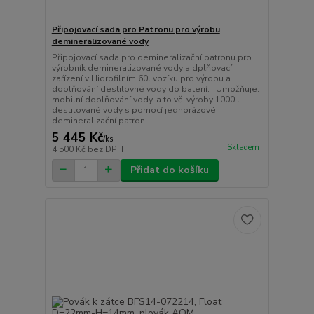
Připojovací sada pro Patronu pro výrobu
demineralizované vody
Připojovací sada pro demineralizační patronu pro
výrobník demineralizované vody a dplňovací
zařízení v Hidrofilním 60l vozíku pro výrobu a
doplňování destilovné vody do baterií. Umožňuje:
mobilní doplňování vody, a to vč. výroby 1000 l
destilované vody s pomocí jednorázové
demineralizační patron...
5 445 Kč
/
ks
Skladem
4 500 Kč
bez DPH
Přidat do košíku