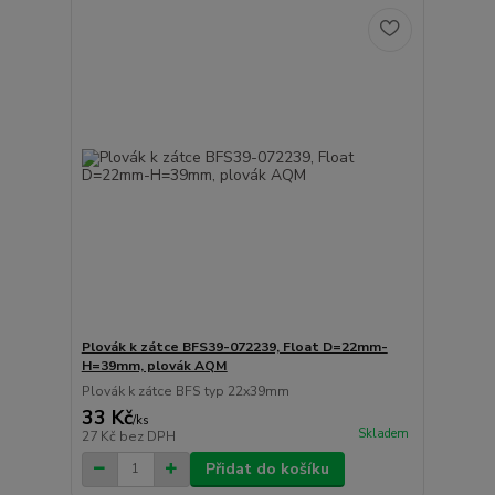
Plovák k zátce BFS39-072239, Float D=22mm-
H=39mm, plovák AQM
Plovák k zátce BFS typ 22x39mm
33 Kč
/
ks
Skladem
27 Kč
bez DPH
Přidat do košíku