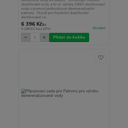
destilovné vody do baterií. Umožňuje: mobilní
doplňování vody, a to vč. výroby 1000 l destilované
vody s pomocí jednorázové demineralizační
patrony. Slouží pro flexibilní doplňování
destilované vo...
6 396 Kč
/
ks
Skladem
5 286 Kč
bez DPH
Přidat do košíku