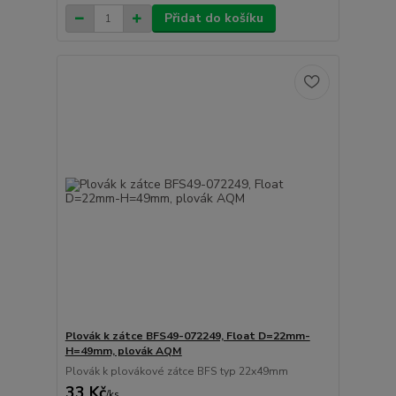
Přidat do košíku
Plovák k zátce BFS49-072249, Float D=22mm-
H=49mm, plovák AQM
Plovák k plovákové zátce BFS typ 22x49mm
33 Kč
/
ks