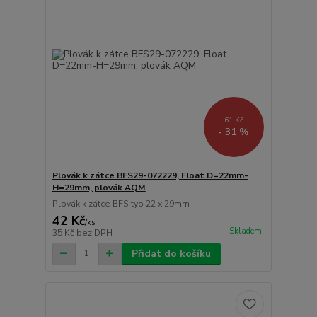
61 Kč
- 31 %
Plovák k zátce BFS29-072229, Float D=22mm-
H=29mm, plovák AQM
Plovák k zátce BFS typ 22 x 29mm
42 Kč
/
ks
Skladem
35 Kč
bez DPH
Přidat do košíku