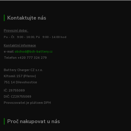
Kontaktujte nás
Provozní doba:
Po - Čt 9:00 - 16:00, Pá 9:00 - 14:00 hod
Kontaktní informace
e-mail
obchod@bch-battery.cz
Telefon +420 777 324 279
Battery Charger CZ s.r.o.
Křtomil 157 (Přerov)
751 14 Dřevohostice
IČ: 29755069
DIČ: CZ29755069
Provozovatel je plátcem DPH
Proč nakupovat u nás