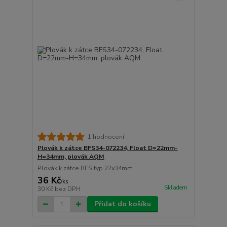
1 hodnocení
Plovák k zátce BFS34-072234, Float D=22mm-
H=34mm, plovák AQM
Plovák k zátce BFS typ 22x34mm
36 Kč
/
ks
Skladem
30 Kč
bez DPH
Přidat do košíku