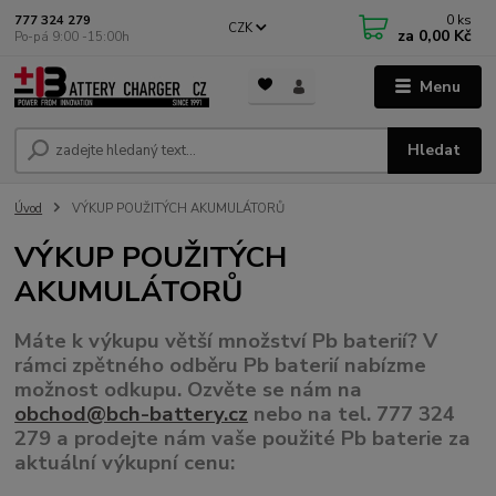
0
ks
777 324 279
CZK
za
0,00 Kč
Po-pá 9:00 -15:00h
Menu
Hledat
Úvod
VÝKUP POUŽITÝCH AKUMULÁTORŮ
VÝKUP POUŽITÝCH
AKUMULÁTORŮ
Máte k výkupu větší množství Pb baterií? V
rámci zpětného odběru Pb baterií nabízme
možnost odkupu. Ozvěte se nám na
obchod@bch-battery.cz
nebo na tel. 777 324
279 a prodejte nám vaše použité Pb baterie za
aktuální výkupní cenu: