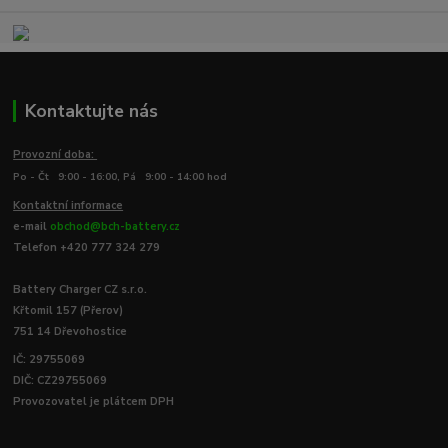
Kontaktujte nás
Provozní doba:
Po - Čt 9:00 - 16:00, Pá 9:00 - 14:00 hod
Kontaktní informace
e-mail
obchod@bch-battery.cz
Telefon +420 777 324 279
Battery Charger CZ s.r.o.
Křtomil 157 (Přerov)
751 14 Dřevohostice
IČ: 29755069
DIČ: CZ29755069
Provozovatel je plátcem DPH