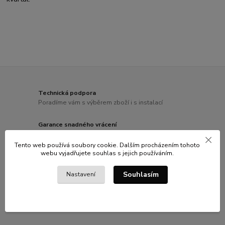
Technická podpora
Poradíme vám s výběrem zboží i s instalací
Garance snadného vrácení
Možnost vrácení zboží do 14 dnů
Tento web používá soubory cookie. Dalším procházením tohoto
webu vyjadřujete souhlas s jejich používáním.
Doprava zdarma
Při nákupu nad 3000 Kč s hmotností zásilky do 20kg
Souhlasím
Nastavení
Tisíce odběrných míst
Po celé České republice