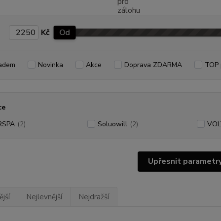
Kč
Od
adem
Novinka
Akce
Doprava ZDARMA
TOP 
ce
RSPA
(2)
Soluowill
(2)
VOL
Upřesnit parametr
jší
Nejlevnější
Nejdražší