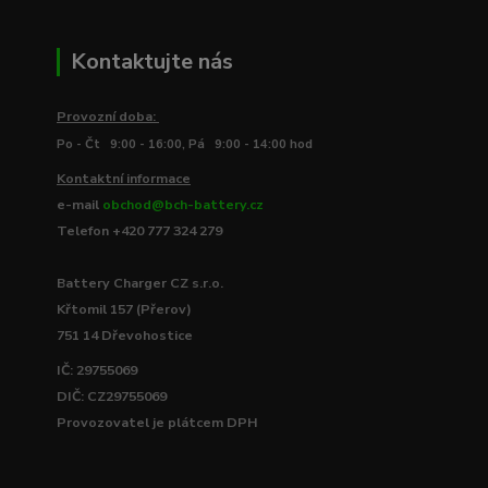
Kontaktujte nás
Provozní doba:
Po - Čt 9:00 - 16:00, Pá 9:00 - 14:00 hod
Kontaktní informace
e-mail
obchod@bch-battery.cz
Telefon +420 777 324 279
Battery Charger CZ s.r.o.
Křtomil 157 (Přerov)
751 14 Dřevohostice
IČ: 29755069
DIČ: CZ29755069
Provozovatel je plátcem DPH