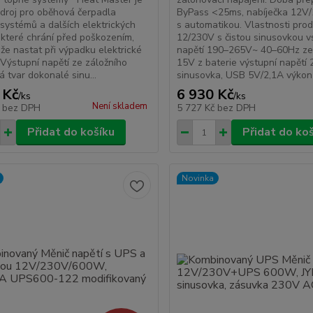
zdroj pro oběhová čerpadla
ByPass <25ms, nabíječka 12V
systémů a dalších elektrických
s automatikou. Vlastnosti prod
, které chrání před poškozením,
12/230V s čistou sinusovkou v
že nastat při výpadku elektrické
napětí 190–265V~ 40–60Hz ze 
 Výstupní napětí ze záložního
15V z baterie výstupní napětí 
á tvar dokonalé sinu...
sinusovka, USB 5V/2,1A výkon
 Kč
6 930 Kč
/
ks
/
ks
Není skladem
č
bez DPH
5 727 Kč
bez DPH
Přidat do košíku
Přidat do ko
Novinka