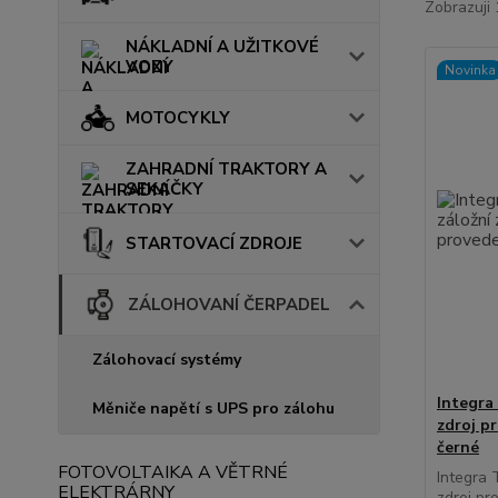
Zobrazuji 
NÁKLADNÍ A UŽITKOVÉ
VOZY
Novinka
MOTOCYKLY
ZAHRADNÍ TRAKTORY A
SEKAČKY
STARTOVACÍ ZDROJE
ZÁLOHOVANÍ ČERPADEL
Zálohovací systémy
Integra
Měniče napětí s UPS pro zálohu
zdroj p
černé
FOTOVOLTAIKA A VĚTRNÉ
Integra 
ELEKTRÁRNY
zdroj pr