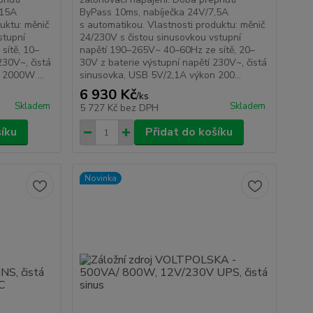
/15A
ByPass 10ms, nabíječka 24V/7,5A
uktu: měnič
s automatikou. Vlastnosti produktu: měnič
stupní
24/230V s čistou sinusovkou vstupní
sítě, 10–
napětí 190–265V~ 40–60Hz ze sítě, 20–
230V~, čistá
30V z baterie výstupní napětí 230V~, čistá
 2000W ...
sinusovka, USB 5V/2,1A výkon 200...
6 930 Kč
/
ks
Skladem
Skladem
5 727 Kč
bez DPH
šíku
Přidat do košíku
Novinka