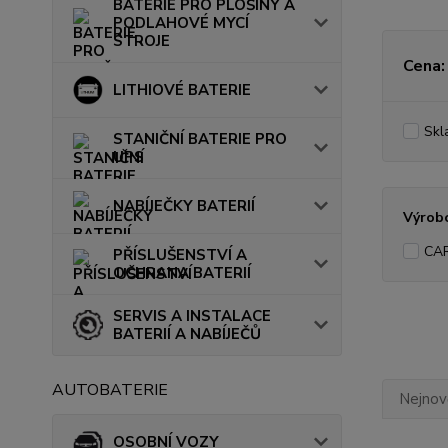
BATERIE PRO PLOŠINY A
PODLAHOVÉ MYCÍ
STROJE
Cena:
LITHIOVÉ BATERIE
Skl
STANIČNÍ BATERIE PRO
UPS
NABÍJEČKY BATERIÍ
Výrob
CA
PŘÍSLUŠENSTVÍ A
OCHRANA BATERIÍ
SERVIS A INSTALACE
BATERIÍ A NABÍJEČŮ
AUTOBATERIE
Nejnově
OSOBNÍ VOZY