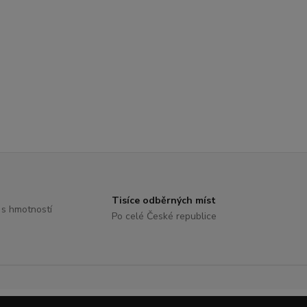
Tisíce odběrných míst
 s hmotností
Po celé České republice