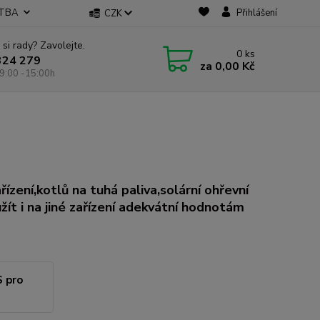
ATBA
Přihlášení
CZK
 si rady? Zavolejte.
0
ks
324 279
za
0,00 Kč
9:00 -15:00h
zení,kotlů na tuhá paliva,solární ohřevní
ít i na jiné zařízení adekvátní hodnotám
S pro