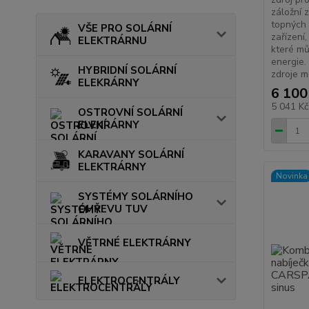
záložní 
topných 
VŠE PRO SOLÁRNÍ
zařízení
ELEKTRÁRNU
které mů
energie.
HYBRIDNÍ SOLÁRNÍ
zdroje m
ELEKRÁRNY
6 100
5 041 K
OSTROVNÍ SOLÁRNÍ
ELEKRÁRNY
KARAVANY SOLÁRNÍ
ELEKTRÁRNY
Novinka
SYSTÉMY SOLÁRNÍHO
OHŘEVU TUV
VĚTRNÉ ELEKTRÁRNY
ELEKTROCENTRÁLY