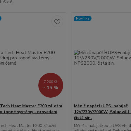
1-6 z 6
Novinka
7 200 Kč
- 15 %
 Tech Heat Master F200 záložní
Měnič napětí+UPS+nabíječ
ro topné systémy - provedení
12V/230V/2000W, Soluowill
čistá sin.
Tech Heat Master F200 záložní
Měnič s nabíječkou a UPS vho
o topné systémy Heat Master je
zálohovací napájení. Doba pře