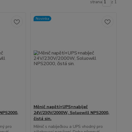
strana
z 1
Novinka
Měnič napětí+UPS+nabíječ
 NPS2000,
24V/230V/2000W, Soluowill NPS2000,
čistá sin.
dný pro
Měnič s nabíječkou a UPS vhodný pro
pnutí
zálohovací napájení. Doba přepnutí