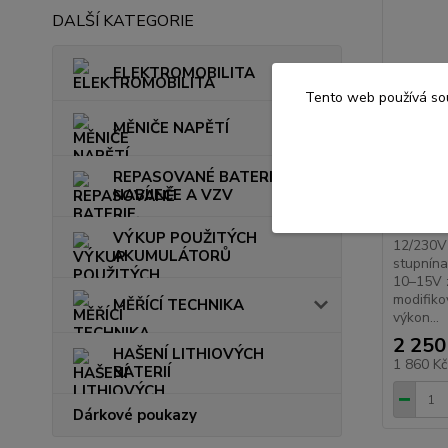
DALŠÍ KATEGORIE
ELEKTROMOBILITA
Tento web používá sou
Kombino
nabíječ
MĚNIČE NAPĚTÍ
UPS600-
Měnič s 
REPASOVANÉ BATERIE,
zálohova
NABÍJEČE A VZV
ByPass 
s automa
VÝKUP POUŽITÝCH
12/230V
AKUMULÁTORŮ
stupnína
10–15V z
modifik
MĚŘÍCÍ TECHNIKA
výkon...
2 250
HAŠENÍ LITHIOVÝCH
1 860 K
BATERIÍ
Dárkové poukazy