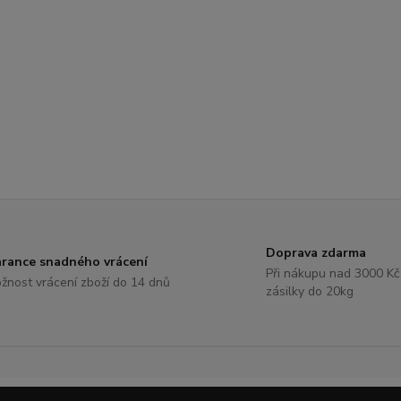
Doprava zdarma
rance snadného vrácení
Při nákupu nad 3000 Kč
žnost vrácení zboží do 14 dnů
zásilky do 20kg