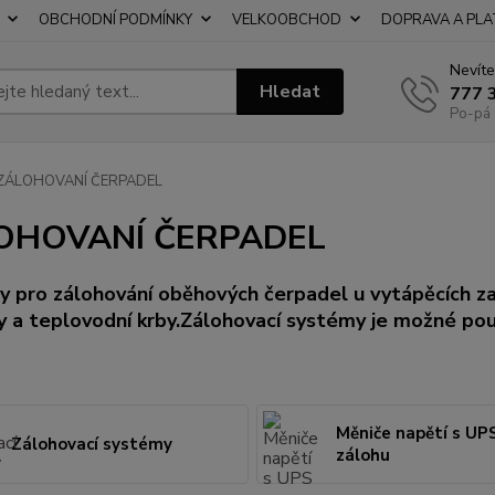
OBCHODNÍ PODMÍNKY
VELKOOBCHOD
DOPRAVA A PL
Nevíte
Hledat
777 
Po-pá 
ZÁLOHOVANÍ ČERPADEL
OHOVANÍ ČERPADEL
 pro zálohování oběhových čerpadel u vytápěcích zaří
 a teplovodní krby.Zálohovací systémy je možné použ
Měniče napětí s UP
Zálohovací systémy
zálohu