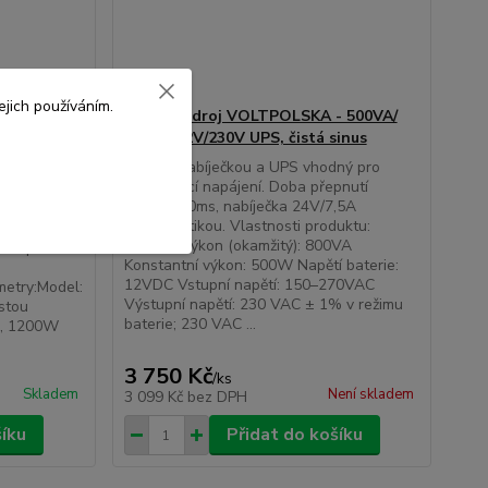
jich používáním.
Záložní zdroj VOLTPOLSKA - 500VA/
čistá
800W, 12V/230V UPS, čistá sinus
Měnič s nabíječkou a UPS vhodný pro
zálohovací napájení. Doba přepnutí
dný pro
ByPass 10ms, nabíječka 24V/7,5A
 oběhová
s automatikou. Vlastnosti produktu:
u apod..
Celkový výkon (okamžitý): 800VA
řístupňová
Konstantní výkon: 500W Napětí baterie:
12VDC Vstupní napětí: 150–270VAC
metry:Model:
Výstupní napětí: 230 VAC ± 1% v režimu
stou
baterie; 230 VAC ...
e, 1200W
3 750 Kč
/
ks
Skladem
Není skladem
3 099 Kč
bez DPH
šíku
Přidat do košíku