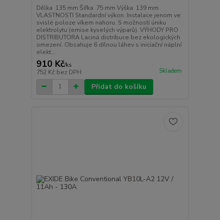
Dělka 135 mm Šířka 75 mm Výška 139 mm
VLASTNOSTI Standardní výkon. Instalace jenom ve
svislé poloze víkem nahoru. S možností úniku
elektrolytu (emise kyselých výparů). VÝHODY PRO
DISTRIBUTORA Laciná distribuce bez ekologických
omezení. Obsahuje 6 dílnou láhev s iniciační náplní
elekt...
910 Kč
/
ks
Skladem
752 Kč
bez DPH
Přidat do košíku