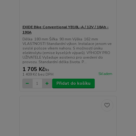
EXIDE Bike Conventional YB18L-A / 12V / 18Ah -
190A
Dělka 180 mm Šířka 90 mm Výška 162 mm
VLASTNOSTI Standardní výkon. Instalace jenom ve
svislé poloze víkem nahoru. S možností úniku
elektrolytu (emise kyselých výparů). VÝHODY PRO
UŽIVATELE Vyžaduje asistenci pro uvedení do
provozu. Standardní délka života. P...
1 705 Kč
/
ks
Skladem
1 409 Kč
bez DPH
Přidat do košíku