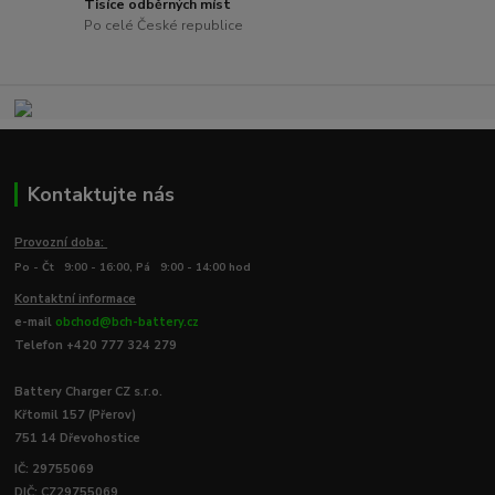
Tisíce odběrných míst
Po celé České republice
Kontaktujte nás
Provozní doba:
Po - Čt 9:00 - 16:00, Pá 9:00 - 14:00 hod
Kontaktní informace
e-mail
obchod@bch-battery.cz
Telefon +420 777 324 279
Battery Charger CZ s.r.o.
Křtomil 157 (Přerov)
751 14 Dřevohostice
IČ: 29755069
DIČ: CZ29755069