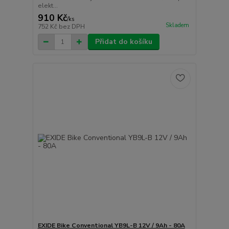
elekt...
910 Kč
/
ks
Skladem
752 Kč
bez DPH
Přidat do košíku
EXIDE Bike Conventional YB9L-B 12V / 9Ah - 80A