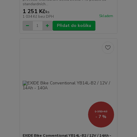
standardních...
1 251 Kč
/
ks
Skladem
1 034 Kč
bez DPH
Přidat do košíku
1 350 Kč
- 7 %
EXIDE Bike Conventional YB14L-B2 / 12V / 14Ah -