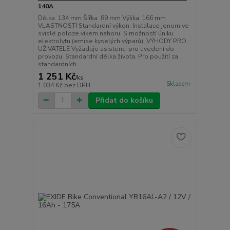
140A
Dělka 134 mm Šířka 89 mm Výška 166 mm
VLASTNOSTI Standardní výkon. Instalace jenom ve
svislé poloze víkem nahoru. S možností úniku
elektrolytu (emise kyselých výparů). VÝHODY PRO
UŽIVATELE Vyžaduje asistenci pro uvedení do
provozu. Standardní délka života. Pro použití za
standardních...
1 251 Kč
/
ks
Skladem
1 034 Kč
bez DPH
Přidat do košíku