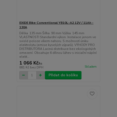
EXIDE Bike Conventional YB10L-A2 12V / 11Ah -
130A
Dělka 135 mm Šířka 90 mm Výška 145 mm
VLASTNOSTI Standardní výkon. Instalace jenom ve
svislé poloze víkem nahoru. S možností úniku
elektrolytu (emise kyselých výparů). VÝHODY PRO
DISTRIBUTORA Laciná distribuce bez ekologických
omezení. Obsahuje 6 dílnou láhev s iniciační náplní
elekt...
1 066 Kč
/
ks
Skladem
881 Kč
bez DPH
Přidat do košíku