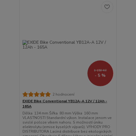
1 150 Kč
- 5 %
2 hodnocení
EXIDE Bike Conventional YB12A-A 12V / 12Ah -
165A
Dělka 134 mm Šířka 80 mm Výška 160 mm
VLASTNOSTI Standardní výkon. Instalace jenom ve
svislé poloze víkem nahoru. S možností úniku
elektrolytu (emise kyselých výparů). VÝHODY PRO
DISTRIBUTORA Laciná distribuce bez ekologických