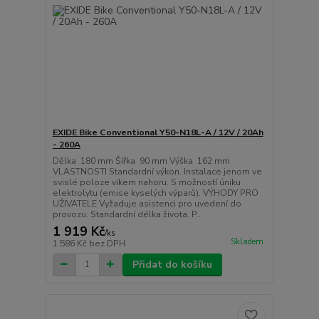
EXIDE Bike Conventional Y50-N18L-A / 12V / 20Ah
- 260A
Dělka 180 mm Šířka 90 mm Výška 162 mm
VLASTNOSTI Standardní výkon. Instalace jenom ve
svislé poloze víkem nahoru. S možností úniku
elektrolytu (emise kyselých výparů). VÝHODY PRO
UŽIVATELE Vyžaduje asistenci pro uvedení do
provozu. Standardní délka života. P...
1 919 Kč
/
ks
Skladem
1 586 Kč
bez DPH
Přidat do košíku