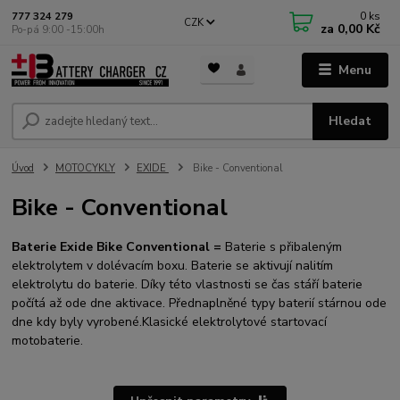
0
ks
777 324 279
CZK
za
0,00 Kč
Po-pá 9:00 -15:00h
Menu
Hledat
Úvod
MOTOCYKLY
EXIDE
Bike - Conventional
Bike - Conventional
Baterie Exide Bike Conventional =
Baterie s přibaleným
elektrolytem v dolévacím boxu. Baterie se aktivují nalitím
elektrolytu do baterie. Díky této vlastnosti se čas stáří baterie
počítá až ode dne aktivace. Přednaplněné typy baterií stárnou ode
dne kdy byly vyrobené.Klasické elektrolytové startovací
motobaterie.