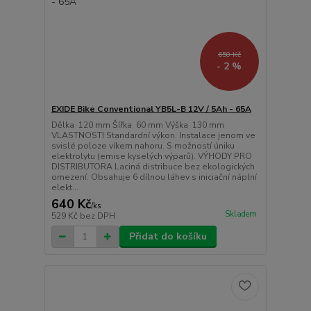
650 Kč
- 2 %
EXIDE Bike Conventional YB5L-B 12V / 5Ah - 65A
Dělka 120 mm Šířka 60 mm Výška 130 mm
VLASTNOSTI Standardní výkon. Instalace jenom ve
svislé poloze víkem nahoru. S možností úniku
elektrolytu (emise kyselých výparů). VÝHODY PRO
DISTRIBUTORA Laciná distribuce bez ekologických
omezení. Obsahuje 6 dílnou láhev s iniciační náplní
elekt...
640 Kč
/
ks
Skladem
529 Kč
bez DPH
Přidat do košíku