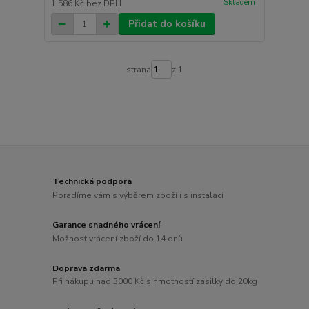
Skladem
1 586 Kč
bez DPH
Přidat do košíku
strana
z 1
Technická podpora
Poradíme vám s výběrem zboží i s instalací
Garance snadného vrácení
Možnost vrácení zboží do 14 dnů
Doprava zdarma
Při nákupu nad 3000 Kč s hmotností zásilky do 20kg