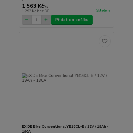
1 563 Kč
/
ks
Skladem
1 292 Kč
bez DPH
Přidat do košíku
EXIDE Bike Conventional YB16CL-B / 12V / 19Ah -
190A