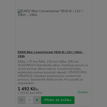
EXIDE Bike Conventional YB16-B / 12V / 19Ah -
190A
Dělka 175 mm Šířka 100 mm Výška 155 mm
VLASTNOSTI Standardní výkon. Instalace jenom ve
svislé poloze víkem nahoru. S možností úniku
elektrolytu (emise kyselých výparů). VÝHODY PRO
UŽIVATELE Vyžaduje asistenci pro uvedení do
provozu. Standardní délka života. Pro použití za
standardníc...
1 492 Kč
/
ks
Skladem
1 233 Kč
bez DPH
Přidat do košíku