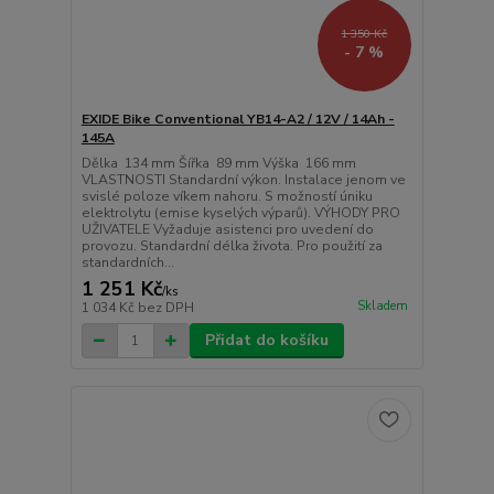
1 350 Kč
- 7 %
EXIDE Bike Conventional YB14-A2 / 12V / 14Ah -
145A
Dělka 134 mm Šířka 89 mm Výška 166 mm
VLASTNOSTI Standardní výkon. Instalace jenom ve
svislé poloze víkem nahoru. S možností úniku
elektrolytu (emise kyselých výparů). VÝHODY PRO
UŽIVATELE Vyžaduje asistenci pro uvedení do
provozu. Standardní délka života. Pro použití za
standardních...
1 251 Kč
/
ks
Skladem
1 034 Kč
bez DPH
Přidat do košíku