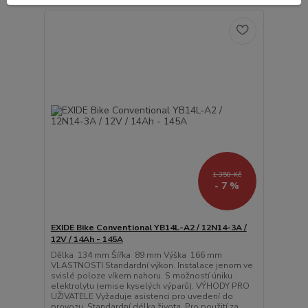
1 350 Kč
- 7 %
EXIDE Bike Conventional YB14L-A2 / 12N14-3A /
12V / 14Ah - 145A
Dělka 134 mm Šířka 89 mm Výška 166 mm
VLASTNOSTI Standardní výkon. Instalace jenom ve
svislé poloze víkem nahoru. S možností úniku
elektrolytu (emise kyselých výparů). VÝHODY PRO
UŽIVATELE Vyžaduje asistenci pro uvedení do
provozu. Standardní délka života. Pro použití za