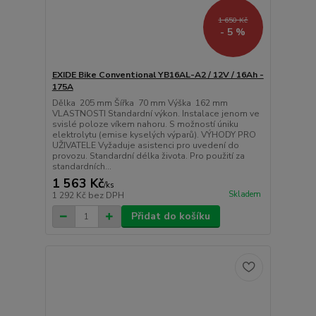
1 650 Kč
- 5 %
EXIDE Bike Conventional YB16AL-A2 / 12V / 16Ah -
175A
Dělka 205 mm Šířka 70 mm Výška 162 mm
VLASTNOSTI Standardní výkon. Instalace jenom ve
svislé poloze víkem nahoru. S možností úniku
elektrolytu (emise kyselých výparů). VÝHODY PRO
UŽIVATELE Vyžaduje asistenci pro uvedení do
provozu. Standardní délka života. Pro použití za
standardních...
1 563 Kč
/
ks
Skladem
1 292 Kč
bez DPH
Přidat do košíku