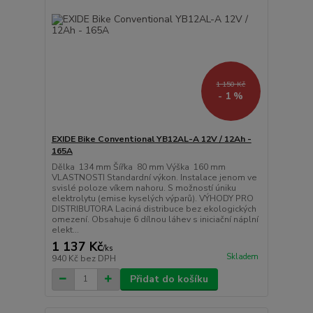
1 150 Kč
- 1 %
EXIDE Bike Conventional YB12AL-A 12V / 12Ah -
165A
Dělka 134 mm Šířka 80 mm Výška 160 mm
VLASTNOSTI Standardní výkon. Instalace jenom ve
svislé poloze víkem nahoru. S možností úniku
elektrolytu (emise kyselých výparů). VÝHODY PRO
DISTRIBUTORA Laciná distribuce bez ekologických
omezení. Obsahuje 6 dílnou láhev s iniciační náplní
elekt...
1 137 Kč
/
ks
Skladem
940 Kč
bez DPH
Přidat do košíku