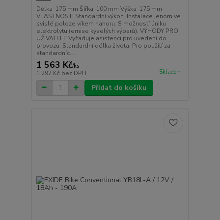
Dělka 175 mm Šířka 100 mm Výška 175 mm
VLASTNOSTI Standardní výkon. Instalace jenom ve
svislé poloze víkem nahoru. S možností úniku
elektrolytu (emise kyselých výparů). VÝHODY PRO
UŽIVATELE Vyžaduje asistenci pro uvedení do
provozu. Standardní délka života. Pro použití za
standardníc...
1 563 Kč
/
ks
Skladem
1 292 Kč
bez DPH
Přidat do košíku