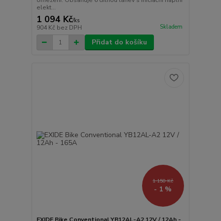
omezení. Obsahuje 6 dílnou láhev s iniciační náplní
elekt...
1 094 Kč
/
ks
Skladem
904 Kč
bez DPH
Přidat do košíku
1 150 Kč
- 1 %
EXIDE Bike Conventional YB12AL-A2 12V / 12Ah -