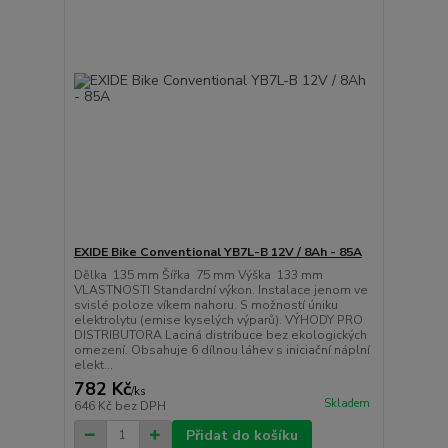
EXIDE Bike Conventional YB7L-B 12V / 8Ah - 85A
Dělka 135 mm Šířka 75 mm Výška 133 mm
VLASTNOSTI Standardní výkon. Instalace jenom ve
svislé poloze víkem nahoru. S možností úniku
elektrolytu (emise kyselých výparů). VÝHODY PRO
DISTRIBUTORA Laciná distribuce bez ekologických
omezení. Obsahuje 6 dílnou láhev s iniciační náplní
elekt...
782 Kč
/
ks
Skladem
646 Kč
bez DPH
Přidat do košíku