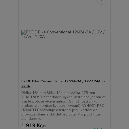
EXIDE Bike Conventional 12N24-3A / 12V / 24Ah -
220A
Dělka 184 mm Šířka 124 mm Výška 175 mm
VLASTNOSTI Standardní výkon. Instalace jenom ve
svislé poloze víkem nahoru. S možností úniku
elektrolytu (emise kyselých výparů). VÝHODY PRO
UŽIVATELE Vyžaduje asistenci pro uvedení do
provozu. Standardní délka života. Pro použití za
standardníc...
1 919 Kč
/
ks