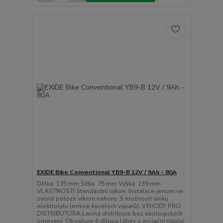
EXIDE Bike Conventional YB9-B 12V / 9Ah - 80A
Dělka 135 mm Šířka 75 mm Výška 139 mm
VLASTNOSTI Standardní výkon. Instalace jenom ve
svislé poloze víkem nahoru. S možností úniku
elektrolytu (emise kyselých výparů). VÝHODY PRO
DISTRIBUTORA Laciná distribuce bez ekologických
omezení. Obsahuje 6 dílnou láhev s iniciační náplní