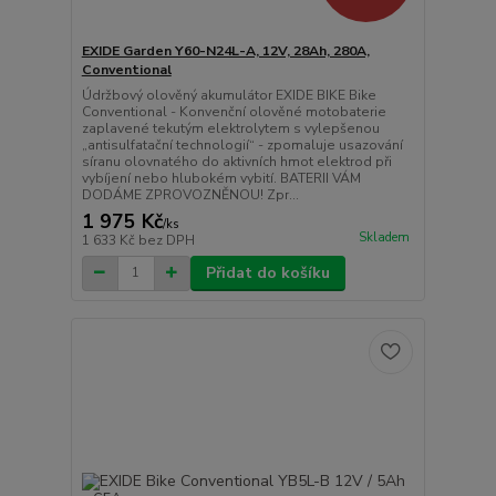
EXIDE Garden Y60-N24L-A, 12V, 28Ah, 280A,
Conventional
Údržbový olověný akumulátor EXIDE BIKE Bike
Conventional - Konvenční olověné motobaterie
zaplavené tekutým elektrolytem s vylepšenou
„antisulfatační technologií“ - zpomaluje usazování
síranu olovnatého do aktivních hmot elektrod při
vybíjení nebo hlubokém vybití. BATERII VÁM
DODÁME ZPROVOZNĚNOU! Zpr...
1 975 Kč
/
ks
Skladem
1 633 Kč
bez DPH
Přidat do košíku