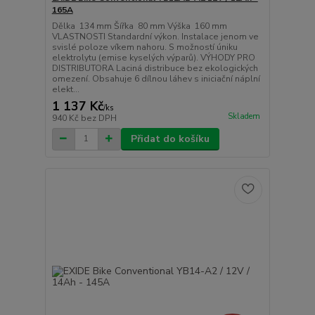
165A
Dělka 134 mm Šířka 80 mm Výška 160 mm
VLASTNOSTI Standardní výkon. Instalace jenom ve
svislé poloze víkem nahoru. S možností úniku
elektrolytu (emise kyselých výparů). VÝHODY PRO
DISTRIBUTORA Laciná distribuce bez ekologických
omezení. Obsahuje 6 dílnou láhev s iniciační náplní
elekt...
1 137 Kč
/
ks
Skladem
940 Kč
bez DPH
Přidat do košíku