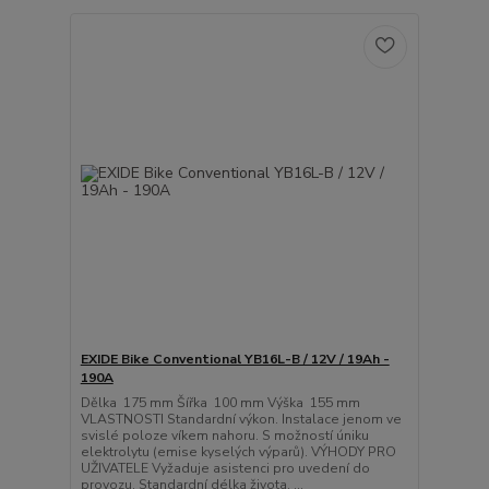
EXIDE Bike Conventional YB16L-B / 12V / 19Ah -
190A
Dělka 175 mm Šířka 100 mm Výška 155 mm
VLASTNOSTI Standardní výkon. Instalace jenom ve
svislé poloze víkem nahoru. S možností úniku
elektrolytu (emise kyselých výparů). VÝHODY PRO
UŽIVATELE Vyžaduje asistenci pro uvedení do
provozu. Standardní délka života. ...