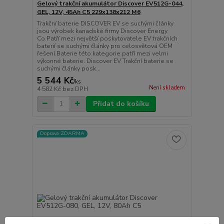
Gelový trakční akumulátor Discover EV512G-044,
GEL, 12V, 45Ah C5 229x138x212 M6
Trakční baterie DISCOVER EV se suchými články
jsou výrobek kanadské firmy Discover Energy
Co.Patří mezi největší poskytovatele EV trakčních
baterií se suchými články pro celosvětová OEM
řešení.Baterie této kategorie patří mezi velmi
výkonné baterie. Discover EV Trakční baterie se
suchými články posk...
5 544 Kč
/
ks
Není skladem
4 582 Kč
bez DPH
Přidat do košíku
Doprava ZDARMA