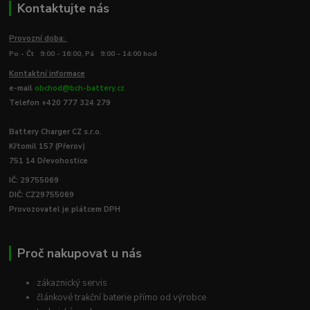
Kontaktujte nás
Provozní doba:
Po - Čt 9:00 - 16:00, Pá 9:00 - 14:00 hod
Kontaktní informace
e-mail
obchod@bch-battery.cz
Telefon +420 777 324 279
Battery Charger CZ s.r.o.
Křtomil 157 (Přerov)
751 14 Dřevohostice
IČ: 29755069
DIČ: CZ29755069
Provozovatel je plátcem DPH
Proč nakupovat u nás
zákaznický servis
článkové trakční baterie přímo od výrobce