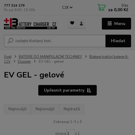
0
ks
777 324 279
CZK
za
0,00 Kč
Po-pá 9:00 -15:00h
Menu
Hledat
Úvod
BATERIE DO MANIPULAČNÍ TECHNIKY
Blokové trakční baterie 6-
12V
Discover
EV GEL - gelové
EV GEL - gelové
Upřesnit parametry
Nejnovější
Nejlevnější
Nejdražší
Zobrazuji 1-3 z 3
strana
z 1