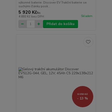
výkonné baterie. Discover EV Trakční baterie se
suchými články posk...
5 920 Kč
/
ks
Skladem
4 893 Kč
bez DPH
Přidat do košíku
6 350 Kč
- 13 %