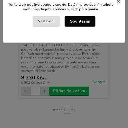
Tento web používá soubory cookie. Dalším procházením tohoto
webu vyjadřujete souhlas s jejich používáním.
Souhlasím
Nastavení
Gelový trakční akumulátor Discover EV512G-080,
GEL, 12V, 80Ah C5
Trakční baterie DISCOVER EV se suchými články
jsou výrobek kanadské firmy Discover Energy
Co.Patří mezi největší poskytovatele EV trakčních
baterií se suchými články pro celosvětová OEM
řešení.Baterie této kategorie patří mezi velmi
výkonné baterie. Discover EV Trakční baterie se
suchými články posk...
8 230 Kč
/
ks
Skladem
6 802 Kč
bez DPH
Přidat do košíku
strana
z 1