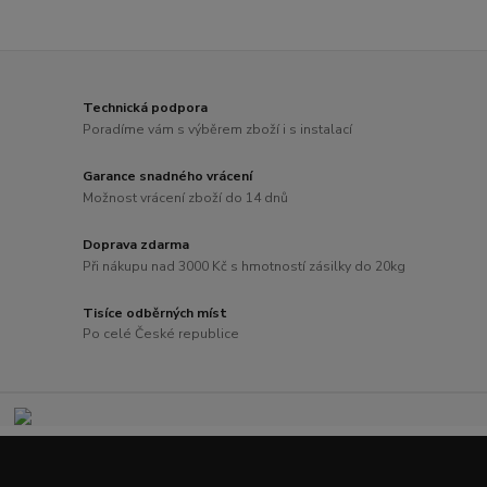
Technická podpora
Poradíme vám s výběrem zboží i s instalací
Garance snadného vrácení
Možnost vrácení zboží do 14 dnů
Doprava zdarma
Při nákupu nad 3000 Kč s hmotností zásilky do 20kg
Tisíce odběrných míst
Po celé České republice