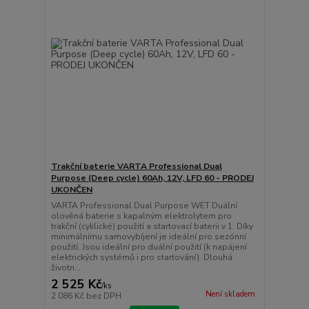
Trakční baterie VARTA Professional Dual
Purpose (Deep cycle) 60Ah, 12V, LFD 60 - PRODEJ
UKONČEN
VARTA Professional Dual Purpose WET Duální
olověná baterie s kapalným elektrolytem pro
trakční (cyklické) použití a startovací baterii v 1. Díky
minimálnímu samovybíjení je ideální pro sezónní
použití. Jsou ideální pro duální použití (k napájení
elektrických systémů i pro startování). Dlouhá
životn...
2 525 Kč
/
ks
Není skladem
2 086 Kč
bez DPH