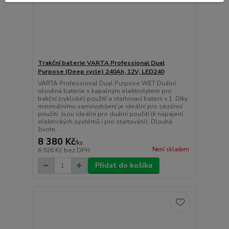
Trakční baterie VARTA Professional Dual
Purpose (Deep cycle) 240Ah, 12V, LED240
VARTA Professional Dual Purpose WET Duální
olověná baterie s kapalným elektrolytem pro
trakční (cyklické) použití a startovací baterii v 1. Díky
minimálnímu samovybíjení je ideální pro sezónní
použití. Jsou ideální pro duální použití (k napájení
elektrických systémů i pro startování). Dlouhá
životn...
8 380 Kč
/
ks
Není skladem
6 926 Kč
bez DPH
Přidat do košíku