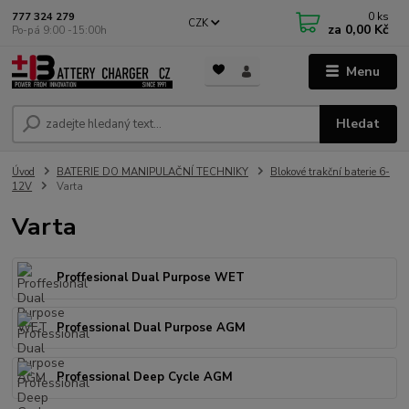
0
ks
777 324 279
CZK
za
0,00 Kč
Po-pá 9:00 -15:00h
Menu
Hledat
Úvod
BATERIE DO MANIPULAČNÍ TECHNIKY
Blokové trakční baterie 6-
12V
Varta
Varta
Proffesional Dual Purpose WET
Professional Dual Purpose AGM
Professional Deep Cycle AGM