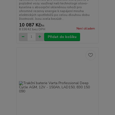
pojízdné vozy, využívají naši technologii olovo-
kyselina s absorpční skleněnou rohoží pro
ohromné rezervy energie k napájení mnoha
elektrických spotřebičů po celou dlouhou dobu
životnosti. Jsou zcela bezúdr...
10 087 Kč
/
ks
Není skladem
8 336 Kč
bez DPH
Přidat do košíku