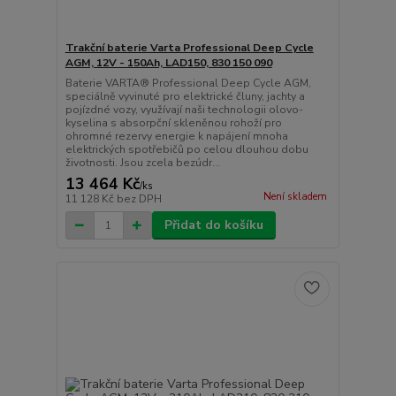
Trakční baterie Varta Professional Deep Cycle
AGM, 12V - 150Ah, LAD150, 830 150 090
Baterie VARTA® Professional Deep Cycle AGM,
speciálně vyvinuté pro elektrické čluny, jachty a
pojízdné vozy, využívají naši technologii olovo-
kyselina s absorpční skleněnou rohoží pro
ohromné rezervy energie k napájení mnoha
elektrických spotřebičů po celou dlouhou dobu
životnosti. Jsou zcela bezúdr...
13 464 Kč
/
ks
Není skladem
11 128 Kč
bez DPH
Přidat do košíku