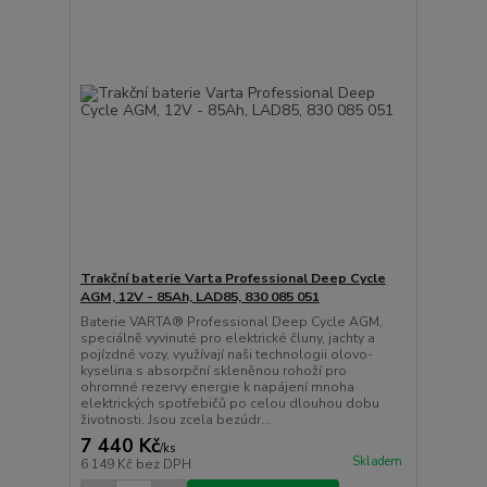
Trakční baterie Varta Professional Deep Cycle
AGM, 12V - 85Ah, LAD85, 830 085 051
Baterie VARTA® Professional Deep Cycle AGM,
speciálně vyvinuté pro elektrické čluny, jachty a
pojízdné vozy, využívají naši technologii olovo-
kyselina s absorpční skleněnou rohoží pro
ohromné rezervy energie k napájení mnoha
elektrických spotřebičů po celou dlouhou dobu
životnosti. Jsou zcela bezúdr...
7 440 Kč
/
ks
Skladem
6 149 Kč
bez DPH