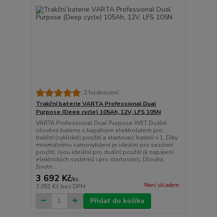
2 hodnocení
Trakční baterie VARTA Professional Dual
Purpose (Deep cycle) 105Ah, 12V, LFS 105N
VARTA Professional Dual Purpose WET Duální
olověná baterie s kapalným elektrolytem pro
trakční (cyklické) použití a startovací baterii v 1. Díky
minimálnímu samovybíjení je ideální pro sezónní
použití. Jsou ideální pro duální použití (k napájení
elektrických systémů i pro startování). Dlouhá
životn...
3 692 Kč
/
ks
Není skladem
3 051 Kč
bez DPH
Přidat do košíku