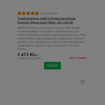
2 hodnocení
Trakční baterie VARTA Professional Dual
Purpose (Deep cycle) 90Ah, 12V, LFD 90
VARTA Professional Dual Purpose WET Duální
olověná baterie s kapalným elektrolytem pro
trakční (cyklické) použití a startovací baterii v 1. Díky
minimálnímu samovybíjení je ideální pro sezónní
použití. Jsou ideální pro duální použití (k napájení
elektrických systémů i pro startování). Dlouhá
životn...
3 472 Kč
/
ks
Není skladem
2 870 Kč
bez DPH
Detail