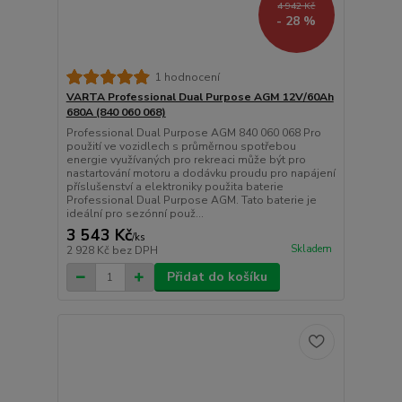
4 942 Kč
- 28 %
1 hodnocení
VARTA Professional Dual Purpose AGM 12V/60Ah
680A (840 060 068)
Professional Dual Purpose AGM 840 060 068 Pro
použití ve vozidlech s průměrnou spotřebou
energie využívaných pro rekreaci může být pro
nastartování motoru a dodávku proudu pro napájení
příslušenství a elektroniky použita baterie
Professional Dual Purpose AGM. Tato baterie je
ideální pro sezónní použ...
3 543 Kč
/
ks
Skladem
2 928 Kč
bez DPH
Přidat do košíku