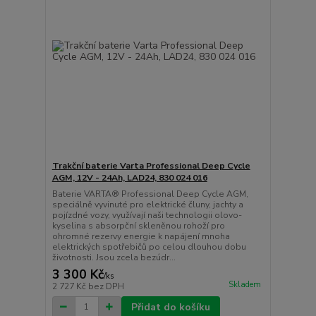
Trakční baterie Varta Professional Deep Cycle
AGM, 12V - 24Ah, LAD24, 830 024 016
Baterie VARTA® Professional Deep Cycle AGM,
speciálně vyvinuté pro elektrické čluny, jachty a
pojízdné vozy, využívají naši technologii olovo-
kyselina s absorpční skleněnou rohoží pro
ohromné rezervy energie k napájení mnoha
elektrických spotřebičů po celou dlouhou dobu
životnosti. Jsou zcela bezúdr...
3 300 Kč
/
ks
Skladem
2 727 Kč
bez DPH
Přidat do košíku