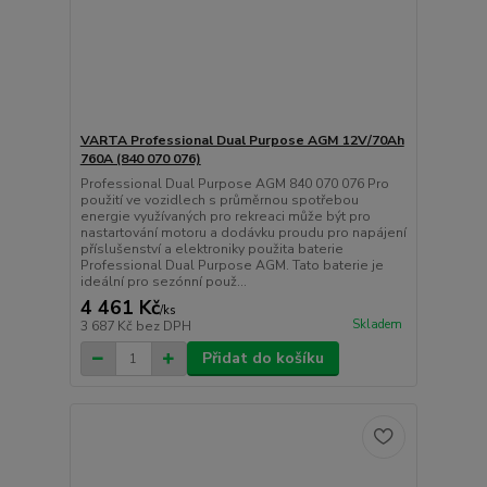
VARTA Professional Dual Purpose AGM 12V/70Ah
760A (840 070 076)
Professional Dual Purpose AGM 840 070 076 Pro
použití ve vozidlech s průměrnou spotřebou
energie využívaných pro rekreaci může být pro
nastartování motoru a dodávku proudu pro napájení
příslušenství a elektroniky použita baterie
Professional Dual Purpose AGM. Tato baterie je
ideální pro sezónní použ...
4 461 Kč
/
ks
Skladem
3 687 Kč
bez DPH
Přidat do košíku