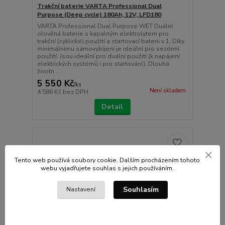
Trakční baterie VARTA Professional Dual
Purpose (Deep cycle) 180Ah, 12V, LFD180
VARTA Professional Dual Purpose WET Duální
olověná baterie s kapalným elektrolytem pro
trakční (cyklické) použití a startovací baterii v 1. Díky
minimálnímu samovybíjení je ideální pro sezónní
použití. Jsou ideální pro duální použití (k napájení
elektrických systémů i pro startování). Dlouhá
životn...
5 550 Kč
/
ks
Není skladem
4 586 Kč
bez DPH
Detail
Tento web používá soubory cookie. Dalším procházením tohoto
webu vyjadřujete souhlas s jejich používáním.
Souhlasím
Nastavení