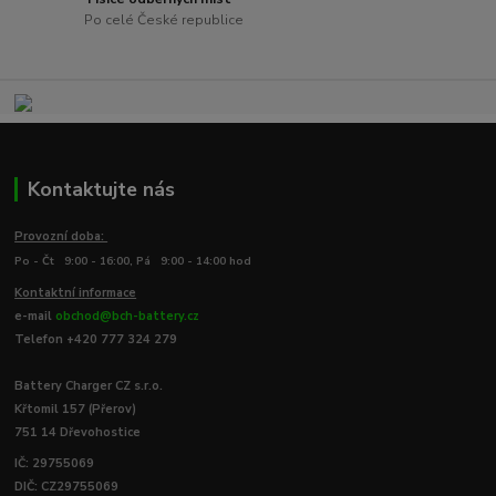
Po celé České republice
Kontaktujte nás
Provozní doba:
Po - Čt 9:00 - 16:00, Pá 9:00 - 14:00 hod
Kontaktní informace
e-mail
obchod@bch-battery.cz
Telefon +420 777 324 279
Battery Charger CZ s.r.o.
Křtomil 157 (Přerov)
751 14 Dřevohostice
IČ: 29755069
DIČ: CZ29755069