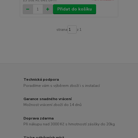
13 182 Kč
bez DPH
Přidat do košíku
strana
z 1
Technická podpora
Poradíme vám s výběrem zboží i s instalací
Garance snadného vrácení
Možnost vrácení zboží do 14 dnů
Doprava zdarma
Při nákupu nad 3000 Kč s hmotností zásilky do 20kg
Tisíce odběrných míst