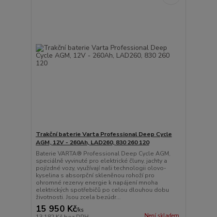
Trakční baterie Varta Professional Deep Cycle
AGM, 12V - 260Ah, LAD260, 830 260 120
Baterie VARTA® Professional Deep Cycle AGM,
speciálně vyvinuté pro elektrické čluny, jachty a
pojízdné vozy, využívají naši technologii olovo-
kyselina s absorpční skleněnou rohoží pro
ohromné rezervy energie k napájení mnoha
elektrických spotřebičů po celou dlouhou dobu
životnosti. Jsou zcela bezúdr...
15 950 Kč
/
ks
Není skladem