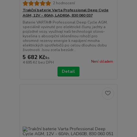
2 hodnocení
Trakční baterie Varta Professional Deep Cycle
AGM, 12V - 60Ah, LAD60A, 830 060 037
Baterie VARTA® Professional Deep Cycle AGM,
speciálně vyvinuté pro elektrické čluny, jachty a
pojízdné vozy, využívají naši technologii olovo-
kyselina s absorpční skleněnou rohoží pro
ohromné rezervy energie k napájení mnoha
elektrických spotřebičů po celou dlouhou dobu
životnosti. Jsou zcela bezúdr...
5 682 Kč
/
ks
Není skladem
4 695 Kč
bez DPH
Detail