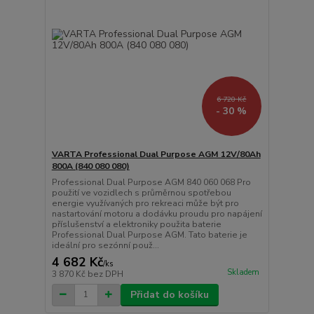
6 720 Kč
- 30 %
VARTA Professional Dual Purpose AGM 12V/80Ah
800A (840 080 080)
Professional Dual Purpose AGM 840 060 068 Pro
použití ve vozidlech s průměrnou spotřebou
energie využívaných pro rekreaci může být pro
nastartování motoru a dodávku proudu pro napájení
příslušenství a elektroniky použita baterie
Professional Dual Purpose AGM. Tato baterie je
ideální pro sezónní použ...
4 682 Kč
/
ks
Skladem
3 870 Kč
bez DPH
Přidat do košíku