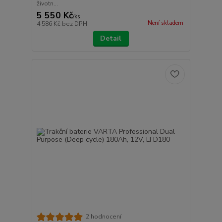
životn...
5 550 Kč
/
ks
Není skladem
4 586 Kč
bez DPH
Detail
2 hodnocení