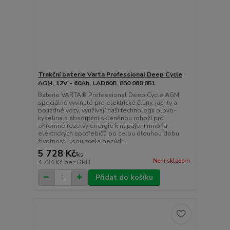
Trakční baterie Varta Professional Deep Cycle
AGM, 12V - 60Ah, LAD60B, 830 060 051
Baterie VARTA® Professional Deep Cycle AGM,
speciálně vyvinuté pro elektrické čluny, jachty a
pojízdné vozy, využívají naši technologii olovo-
kyselina s absorpční skleněnou rohoží pro
ohromné rezervy energie k napájení mnoha
elektrických spotřebičů po celou dlouhou dobu
životnosti. Jsou zcela bezúdr...
5 728 Kč
/
ks
Není skladem
4 734 Kč
bez DPH
Přidat do košíku