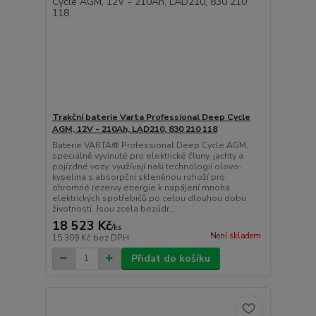
Trakční baterie Varta Professional Deep Cycle
AGM, 12V - 210Ah, LAD210, 830 210 118
Baterie VARTA® Professional Deep Cycle AGM,
speciálně vyvinuté pro elektrické čluny, jachty a
pojízdné vozy, využívají naši technologii olovo-
kyselina s absorpční skleněnou rohoží pro
ohromné rezervy energie k napájení mnoha
elektrických spotřebičů po celou dlouhou dobu
životnosti. Jsou zcela bezúdr...
18 523 Kč
/
ks
Není skladem
15 309 Kč
bez DPH
Přidat do košíku