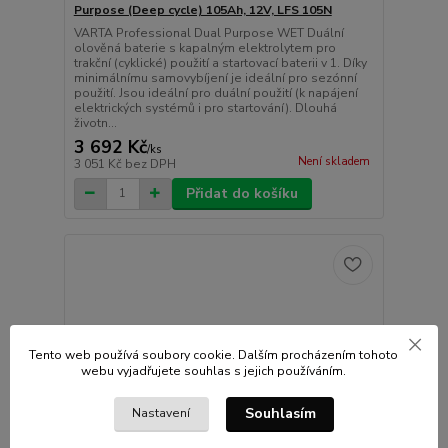
Purpose (Deep cycle) 105Ah, 12V, LFS 105N
VARTA Professional Dual Purpose WET Duální
olověná baterie s kapalným elektrolytem pro
trakční (cyklické) použití a startovací baterii v 1. Díky
minimálnímu samovybíjení je ideální pro sezónní
použití. Jsou ideální pro duální použití (k napájení
elektrických systémů i pro startování). Dlouhá
životn...
3 692 Kč
/
ks
Není skladem
3 051 Kč
bez DPH
Přidat do košíku
Tento web používá soubory cookie. Dalším procházením tohoto
webu vyjadřujete souhlas s jejich používáním.
Souhlasím
Nastavení