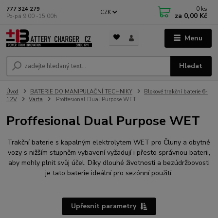
0
ks
777 324 279
CZK
za
0,00 Kč
Po-pá 9:00 -15:00h
Menu
Hledat
Úvod
BATERIE DO MANIPULAČNÍ TECHNIKY
Blokové trakční baterie 6-
12V
Varta
Proffesional Dual Purpose WET
Proffesional Dual Purpose WET
Trakční baterie s kapalným elektrolytem WET pro Čluny a obytné
vozy s nižším stupněm vybavení vyžadují i přesto správnou baterii,
aby mohly plnit svůj účel. Díky dlouhé životnosti a bezúdržbovosti
je tato baterie ideální pro sezónní použití.
Upřesnit parametry