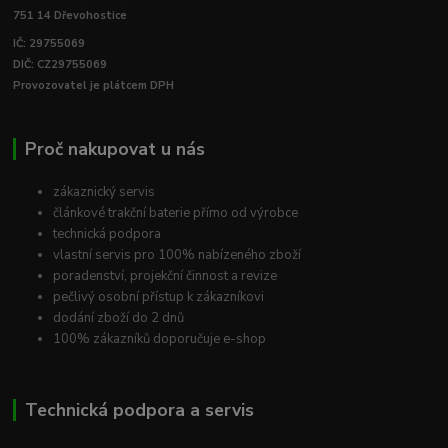
751 14 Dřevohostice
IČ: 29755069
DIČ: CZ29755069
Provozovatel je plátcem DPH
Proč nakupovat u nás
zákaznický servis
článkové trakční baterie přímo od výrobce
technická podpora
vlastní servis pro 100% nabízeného zboží
poradenství, projekční činnost a revize
pečlivý osobní přístup k zákazníkovi
dodání zboží do 2 dnů
100% zákazníků doporučuje e-shop
Technická podpora a servis