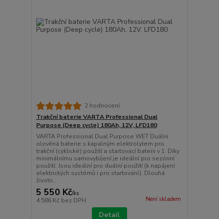
2 hodnocení
Trakční baterie VARTA Professional Dual
Purpose (Deep cycle) 180Ah, 12V, LFD180
VARTA Professional Dual Purpose WET Duální
olověná baterie s kapalným elektrolytem pro
trakční (cyklické) použití a startovací baterii v 1. Díky
minimálnímu samovybíjení je ideální pro sezónní
použití. Jsou ideální pro duální použití (k napájení
elektrických systémů i pro startování). Dlouhá
životn...
5 550 Kč
/
ks
Není skladem
4 586 Kč
bez DPH
Detail