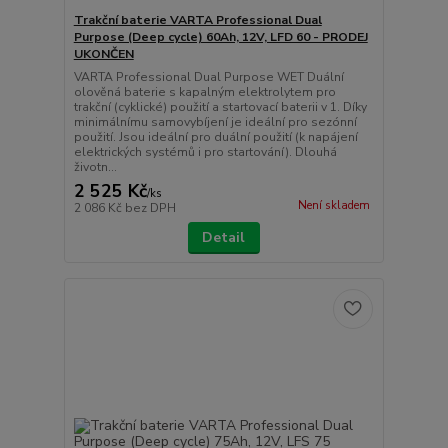
Trakční baterie VARTA Professional Dual
Purpose (Deep cycle) 60Ah, 12V, LFD 60 - PRODEJ
UKONČEN
VARTA Professional Dual Purpose WET Duální
olověná baterie s kapalným elektrolytem pro
trakční (cyklické) použití a startovací baterii v 1. Díky
minimálnímu samovybíjení je ideální pro sezónní
použití. Jsou ideální pro duální použití (k napájení
elektrických systémů i pro startování). Dlouhá
životn...
2 525 Kč
/
ks
Není skladem
2 086 Kč
bez DPH
Detail