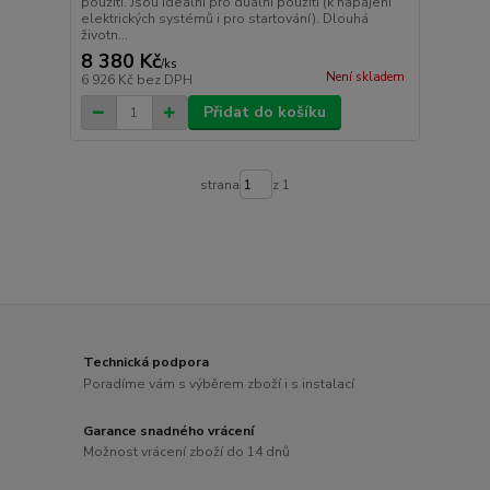
použití. Jsou ideální pro duální použití (k napájení
elektrických systémů i pro startování). Dlouhá
životn...
8 380 Kč
/
ks
Není skladem
6 926 Kč
bez DPH
Přidat do košíku
strana
z 1
Technická podpora
Poradíme vám s výběrem zboží i s instalací
Garance snadného vrácení
Možnost vrácení zboží do 14 dnů