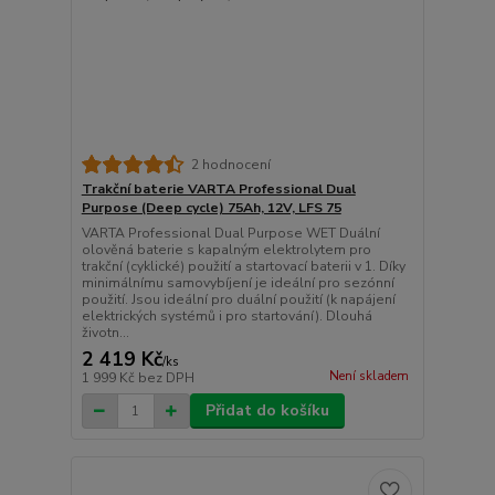
2 hodnocení
Trakční baterie VARTA Professional Dual
Purpose (Deep cycle) 75Ah, 12V, LFS 75
VARTA Professional Dual Purpose WET Duální
olověná baterie s kapalným elektrolytem pro
trakční (cyklické) použití a startovací baterii v 1. Díky
minimálnímu samovybíjení je ideální pro sezónní
použití. Jsou ideální pro duální použití (k napájení
elektrických systémů i pro startování). Dlouhá
životn...
2 419 Kč
/
ks
Není skladem
1 999 Kč
bez DPH
Přidat do košíku