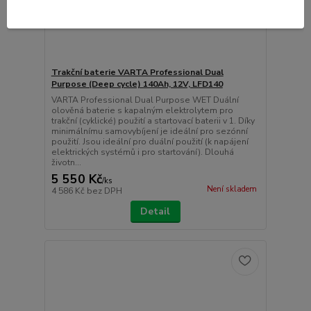
Trakční baterie VARTA Professional Dual
Purpose (Deep cycle) 140Ah, 12V, LFD140
VARTA Professional Dual Purpose WET Duální
olověná baterie s kapalným elektrolytem pro
trakční (cyklické) použití a startovací baterii v 1. Díky
minimálnímu samovybíjení je ideální pro sezónní
použití. Jsou ideální pro duální použití (k napájení
elektrických systémů i pro startování). Dlouhá
životn...
5 550 Kč
/
ks
Není skladem
4 586 Kč
bez DPH
Detail