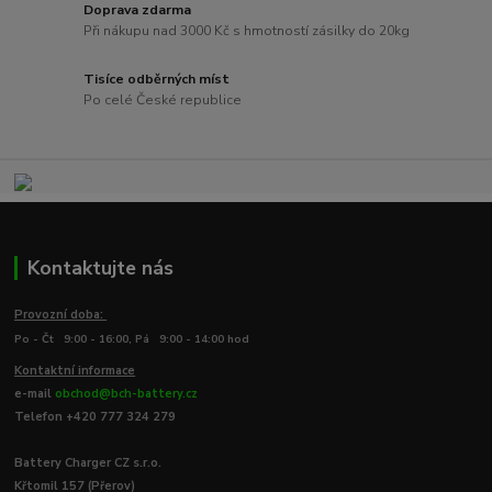
Doprava zdarma
Při nákupu nad 3000 Kč s hmotností zásilky do 20kg
Tisíce odběrných míst
Po celé České republice
Kontaktujte nás
Provozní doba:
Po - Čt 9:00 - 16:00, Pá 9:00 - 14:00 hod
Kontaktní informace
e-mail
obchod@bch-battery.cz
Telefon +420 777 324 279
Battery Charger CZ s.r.o.
Křtomil 157 (Přerov)