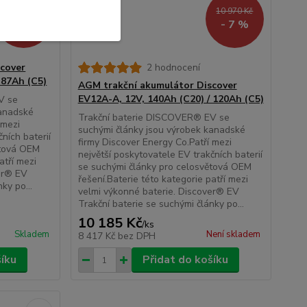
7 890 Kč
10 970 Kč
- 13 %
- 7 %
cover
2 hodnocení
 87Ah (C5)
AGM trakční akumulátor Discover
EV12A-A, 12V, 140Ah (C20) / 120Ah (C5)
V se
kanadské
Trakční baterie DISCOVER® EV se
 mezi
suchými články jsou výrobek kanadské
ních baterií
firmy Discover Energy Co.Patří mezi
ětová OEM
největší poskytovatele EV trakčních baterií
atří mezi
se suchými články pro celosvětová OEM
ver® EV
řešení.Baterie této kategorie patří mezi
ky po...
velmi výkonné baterie. Discover® EV
Trakční baterie se suchými články po...
10 185 Kč
/
ks
Skladem
Není skladem
8 417 Kč
bez DPH
šíku
Přidat do košíku