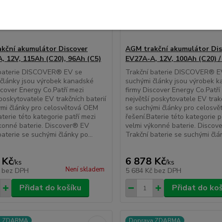
kční akumulátor Discover
AGM trakční akumulátor Dis
, 12V, 115Ah (C20), 96Ah (C5)
EV27A-A, 12V, 100Ah (C20) /
 baterie DISCOVER® EV se
Trakční baterie DISCOVER® E
články jsou výrobek kanadské
suchými články jsou výrobek 
scover Energy Co.Patří mezi
firmy Discover Energy Co.Patří
 poskytovatele EV trakčních baterií
největší poskytovatele EV trakč
mi články pro celosvětová OEM
se suchými články pro celosv
aterie této kategorie patří mezi
řešení.Baterie této kategorie p
konné baterie. Discover® EV
velmi výkonné baterie. Disco
baterie se suchými články po...
Trakční baterie se suchými člán
 Kč
6 878 Kč
/
ks
/
ks
Není skladem
č
bez DPH
5 684 Kč
bez DPH
Přidat do košíku
Přidat do ko
a ZDARMA
Doprava ZDARMA