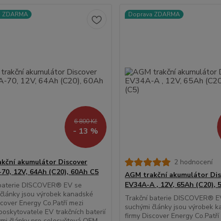
a ZDARMA
Doprava ZDARMA
6 800 Kč
- 13 %
kční akumulátor Discover
2 hodnocení
70, 12V, 64Ah (C20), 60Ah C5
AGM trakční akumulátor Dis
EV34A-A , 12V, 65Ah (C20), 
 baterie DISCOVER® EV se
články jsou výrobek kanadské
Trakční baterie DISCOVER® E
scover Energy Co.Patří mezi
suchými články jsou výrobek 
 poskytovatele EV trakčních baterií
firmy Discover Energy Co.Patří
mi články pro celosvětová OEM