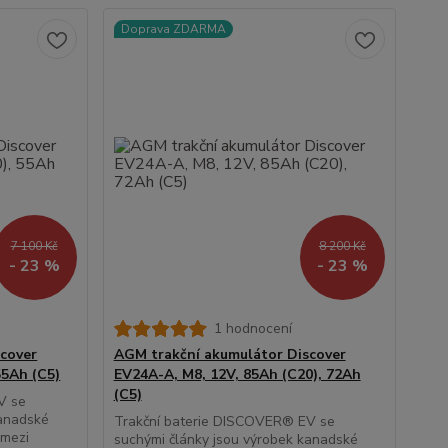
Doprava ZDARMA
7 100 Kč
8 200 Kč
- 23 %
- 23 %
1 hodnocení
cover
AGM trakční akumulátor Discover
55Ah (C5)
EV24A-A, M8, 12V, 85Ah (C20), 72Ah
(C5)
V se
kanadské
Trakční baterie DISCOVER® EV se
 mezi
suchými články jsou výrobek kanadské