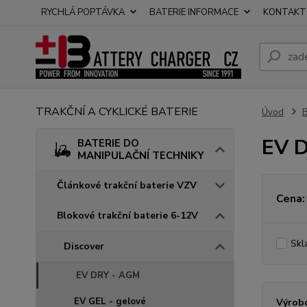
RYCHLÁ POPTÁVKA
BATERIE INFORMACE
KONTAKT
TRAKČNÍ A CYKLICKÉ BATERIE
Úvod
EV 
BATERIE DO
MANIPULAČNÍ TECHNIKY
Článkové trakční baterie VZV
Cena:
Blokové trakční baterie 6-12V
Skl
Discover
EV DRY - AGM
EV GEL - gelové
Výrob