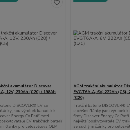
kční akumulátor Discover
AGM trakční akumulátor Dis
A, 12V, 230Ah (C20) / 198Ah
EVGT6A-A, 6V, 222Ah (C5),
(C20)
 baterie DISCOVER® EV se
Trakční baterie DISCOVER® E
články jsou výrobek kanadské
suchými články jsou výrobek 
scover Energy Co.Patří mezi
firmy Discover Energy Co.Patří
 poskytovatele EV trakčních baterií
největší poskytovatele EV trakč
mi články pro celosvětová OEM
se suchými články pro celosv