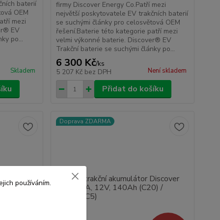
ních baterií
firmy Discover Energy Co.Patří mezi
ětová OEM
největší poskytovatele EV trakčních baterií
atří mezi
se suchými články pro celosvětová OEM
ver® EV
řešení.Baterie této kategorie patří mezi
ky po...
velmi výkonné baterie. Discover® EV
Trakční baterie se suchými články po...
6 300 Kč
/
ks
Skladem
Není skladem
5 207 Kč
bez DPH
šíku
Přidat do košíku
Doprava ZDARMA
jich používáním.