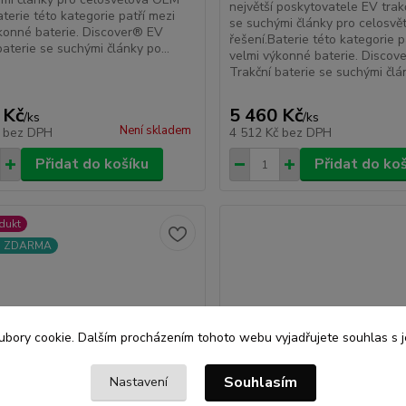
největší poskytovatele EV trakč
aterie této kategorie patří mezi
se suchými články pro celosv
konné baterie. Discover® EV
řešení.Baterie této kategorie p
baterie se suchými články po...
velmi výkonné baterie. Disco
Trakční baterie se suchými člán
 Kč
5 460 Kč
/
ks
/
ks
Není skladem
č
bez DPH
4 512 Kč
bez DPH
Přidat do košíku
Přidat do ko
dukt
a ZDARMA
bory cookie. Dalším procházením tohoto webu vyjadřujete souhlas s je
Souhlasím
Nastavení