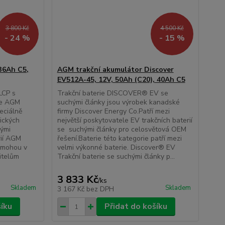
3 800 Kč
4 500 Kč
- 24 %
- 15 %
36Ah C5,
AGM trakční akumulátor Discover
EV512A-45, 12V, 50Ah (C20), 40Ah C5
LCP s
Trakční baterie DISCOVER® EV se
gie AGM
suchými články jsou výrobek kanadské
eciálně
firmy Discover Energy Co.Patří mezi
lických
největší poskytovatele EV trakčních baterií
vými
se suchými články pro celosvětová OEM
rií AGM
řešení.Baterie této kategorie patří mezi
e mohou v
velmi výkonné baterie. Discover® EV
itelům
Trakční baterie se suchými články p...
3 833 Kč
/
ks
Skladem
Skladem
3 167 Kč
bez DPH
šíku
Přidat do košíku