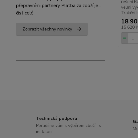
řešení.B
přepravními partnery Platba za zboží je...
velmi vý
Trakční 
číst celé
18 90
15 620 
Zobrazit všechny novinky
Technická podpora
Ga
Poradíme vám s výběrem zboží i s
Mo
instalací