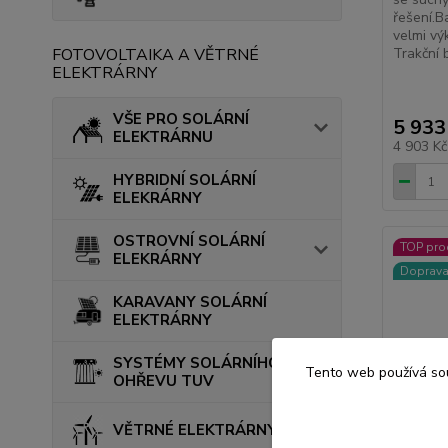
řešení.B
velmi vý
Trakční 
FOTOVOLTAIKA A VĚTRNÉ
ELEKTRÁRNY
VŠE PRO SOLÁRNÍ
5 933
ELEKTRÁRNU
4 903 K
HYBRIDNÍ SOLÁRNÍ
ELEKRÁRNY
OSTROVNÍ SOLÁRNÍ
TOP pro
ELEKRÁRNY
Doprav
KARAVANY SOLÁRNÍ
ELEKTRÁRNY
SYSTÉMY SOLÁRNÍHO
Tento web používá sou
OHŘEVU TUV
VĚTRNÉ ELEKTRÁRNY