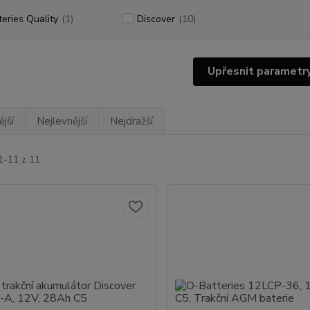
teries Quality
(1)
Discover
(10)
Upřesnit parametr
jší
Nejlevnější
Nejdražší
1-11 z 11