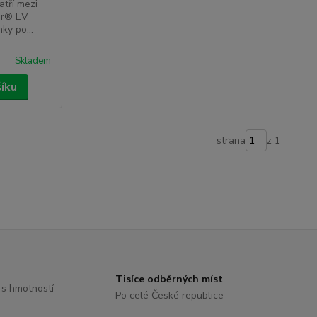
atří mezi
ver® EV
ky po...
Skladem
šíku
strana
z 1
Tisíce odběrných míst
 s hmotností
Po celé České republice