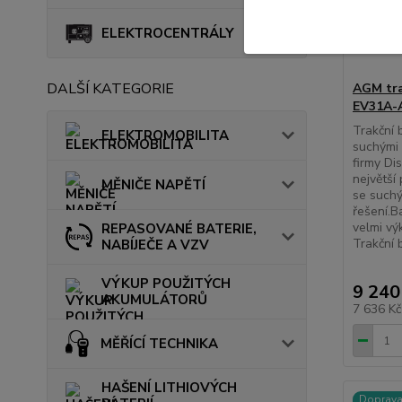
ELEKTROCENTRÁLY
DALŠÍ KATEGORIE
AGM tra
EV31A-A
Trakční
ELEKTROMOBILITA
suchými 
firmy Di
největší
MĚNIČE NAPĚTÍ
se suchý
řešení.B
velmi vý
REPASOVANÉ BATERIE,
Trakční 
NABÍJEČE A VZV
VÝKUP POUŽITÝCH
9 240
AKUMULÁTORŮ
7 636 K
MĚŘÍCÍ TECHNIKA
HAŠENÍ LITHIOVÝCH
Doprav