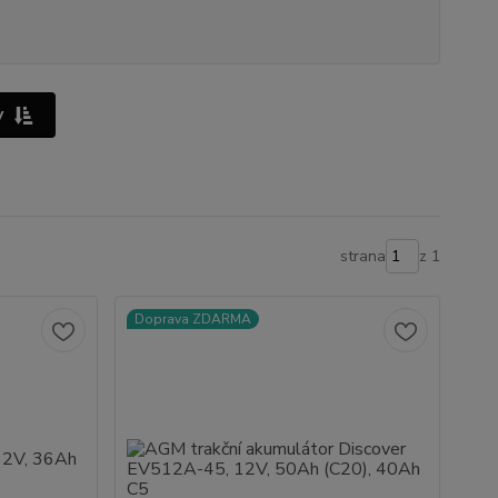
y
strana
z 1
Doprava ZDARMA