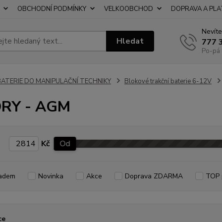
OBCHODNÍ PODMÍNKY
VELKOOBCHOD
DOPRAVA A PL
Nevíte
Hledat
777 
Po-pá 
BATERIE DO MANIPULAČNÍ TECHNIKY
Blokové trakční baterie 6-12V
DRY - AGM
Kč
Od
adem
Novinka
Akce
Doprava ZDARMA
TOP 
ce