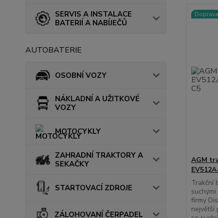
SERVIS A INSTALACE
Doprav
BATERIÍ A NABÍJEČŮ
AUTOBATERIE
OSOBNÍ VOZY
NÁKLADNÍ A UŽITKOVÉ
VOZY
MOTOCYKLY
ZAHRADNÍ TRAKTORY A
AGM tra
SEKAČKY
EV512A-
Trakční
STARTOVACÍ ZDROJE
suchými 
firmy Di
největší
ZÁLOHOVANÍ ČERPADEL
se suchý