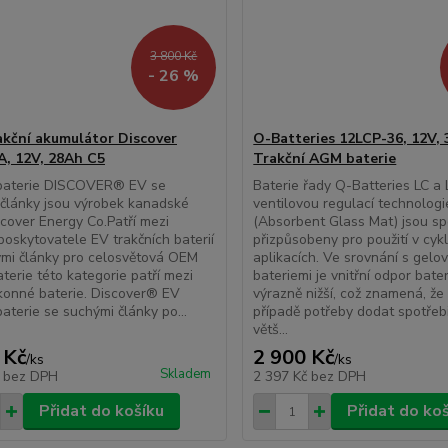
3 800 Kč
- 26 %
kční akumulátor Discover
O-Batteries 12LCP-36, 12V, 
, 12V, 28Ah C5
Trakční AGM baterie
 baterie DISCOVER® EV se
Baterie řady Q-Batteries LC a 
články jsou výrobek kanadské
ventilovou regulací technolo
scover Energy Co.Patří mezi
(Absorbent Glass Mat) jsou sp
 poskytovatele EV trakčních baterií
přizpůsobeny pro použití v cyk
mi články pro celosvětová OEM
aplikacích. Ve srovnání s gelo
aterie této kategorie patří mezi
bateriemi je vnitřní odpor bate
konné baterie. Discover® EV
výrazně nižší, což znamená, ž
baterie se suchými články po...
případě potřeby dodat spotřeb
větš...
 Kč
2 900 Kč
/
ks
/
ks
Skladem
č
bez DPH
2 397 Kč
bez DPH
Přidat do košíku
Přidat do ko