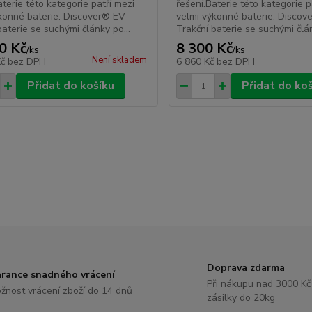
aterie této kategorie patří mezi
řešení.Baterie této kategorie p
konné baterie. Discover® EV
velmi výkonné baterie. Disco
baterie se suchými články po...
Trakční baterie se suchými člán
0 Kč
8 300 Kč
/
ks
/
ks
Není skladem
Kč
bez DPH
6 860 Kč
bez DPH
Přidat do košíku
Přidat do ko
Doprava zdarma
rance snadného vrácení
Při nákupu nad 3000 Kč
žnost vrácení zboží do 14 dnů
zásilky do 20kg