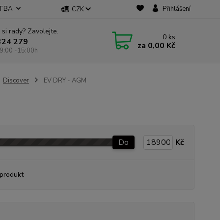
ATBA
Přihlášení
CZK
 si rady? Zavolejte.
0
ks
324 279
za
0,00 Kč
9:00 -15:00h
Discover
EV DRY - AGM
Do
Kč
produkt