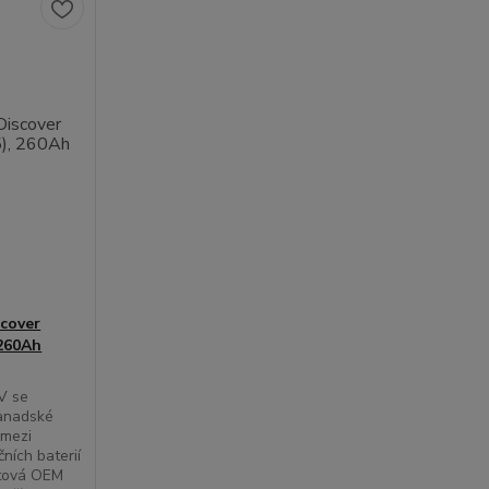
cover
 260Ah
V se
kanadské
 mezi
ních baterií
ětová OEM