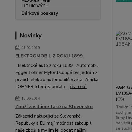
BATERIÍ
Dárkové poukazy
Novinky
21.02.2019
ELEKTROMOBIL Z ROKU 1899
Elektrické auto z roku 1899 Automobil
Egger Lohner Mylord Coupé byl jedním z
prvních elektro automobilů Světa. Značka
LOHNER, která započala ...
číst celé
AGM tra
EV185A-
13.06.2014
(C5)
Zboží zasíláme také na Slovensko
Trakční
suchými 
Zákazníci nakupující ze Slovenské
firmy Di
největší
Republiky a EU mají možnost zakoupit
se suchý
naše zboží a my jim jej dodat našimi