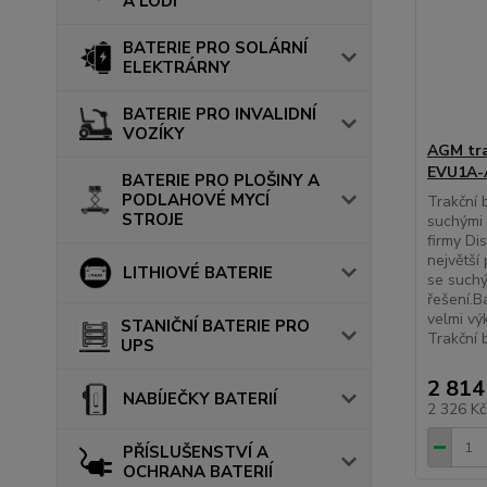
A LODÍ
BATERIE PRO SOLÁRNÍ
ELEKTRÁRNY
BATERIE PRO INVALIDNÍ
VOZÍKY
AGM tra
EVU1A-A
BATERIE PRO PLOŠINY A
PODLAHOVÉ MYCÍ
Trakční
STROJE
suchými 
firmy Di
největší
LITHIOVÉ BATERIE
se suchý
řešení.B
velmi vý
STANIČNÍ BATERIE PRO
Trakční 
UPS
2 814
NABÍJEČKY BATERIÍ
2 326 K
PŘÍSLUŠENSTVÍ A
OCHRANA BATERIÍ