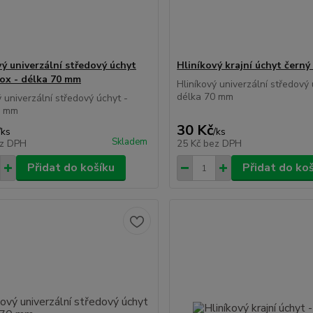
vý univerzální středový úchyt
Hliníkový krajní úchyt černý
lox - délka 70 mm
Hliníkový univerzální středový 
délka 70 mm
ý univerzální středový úchyt -
0 mm
30 Kč
/
ks
/
ks
Skladem
z DPH
25 Kč
bez DPH
Přidat do košíku
Přidat do ko