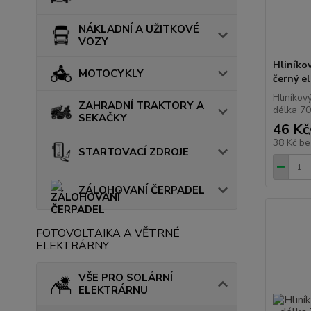
NÁKLADNÍ A UŽITKOVÉ
VOZY
Hliníko
MOTOCYKLY
černý e
Hliníkov
ZAHRADNÍ TRAKTORY A
délka 7
SEKAČKY
46 Kč
38 Kč
be
STARTOVACÍ ZDROJE
ZÁLOHOVANÍ ČERPADEL
FOTOVOLTAIKA A VĚTRNÉ
ELEKTRÁRNY
VŠE PRO SOLÁRNÍ
ELEKTRÁRNU