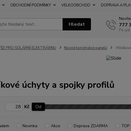
OBCHODNÍ PODMÍNKY
VELKOOBCHOD
DOPRAVA A PL
Nevíte
Hledat
777 
Po-pá 
VŠE PRO SOLÁRNÍ ELEKTRÁRNU
Nosné konstrukce panelů
Hliníkové
íkové úchyty a spojky profilů
Kč
Od
adem
Novinka
Akce
Doprava ZDARMA
TOP 