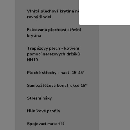
Vlnitá plechová krytina nebo
rovný šindel
Falcovaná plechová střešní
krytina
Trapézový plech - kotvení
pomocí nerezových držáků
NH10
Ploché střechy - nast. 15-45°
Samozátěžová konstrukce 15°
Střešní háky
Hliníkové profily
Spojovací materiál