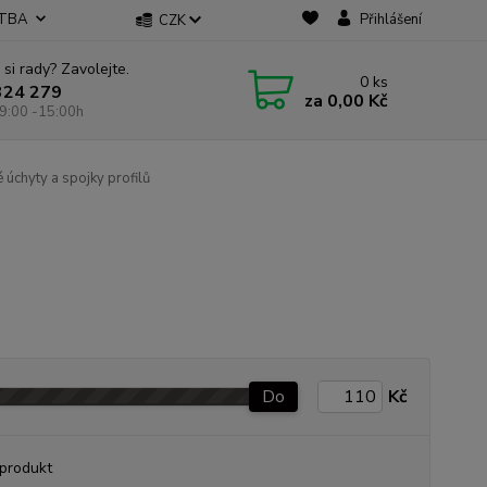
ATBA
Přihlášení
CZK
 si rady? Zavolejte.
0
ks
324 279
za
0,00 Kč
9:00 -15:00h
 úchyty a spojky profilů
Do
Kč
produkt