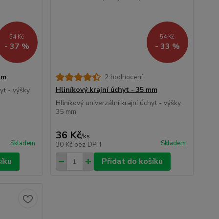
54 Kč
54 Kč
- 37 %
- 33 %
mm
2 hodnocení
Hliníkový krajní úchyt - 35 mm
hyt - výšky
Hliníkový univerzální krajní úchyt - výšky
35 mm
36 Kč
/
ks
Skladem
Skladem
30 Kč
bez DPH
šíku
Přidat do košíku