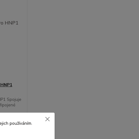
o HNP1
NP1 Spojuje
řipojené
jich používáním.
Skladem
šíku