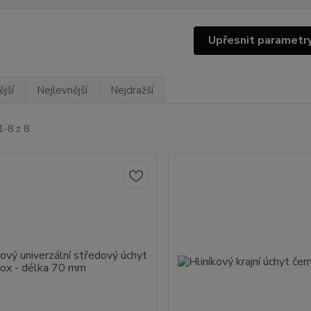
Upřesnit parametr
jší
Nejlevnější
Nejdražší
1-8 z 8