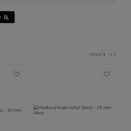
y
strana
z 1