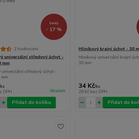
54 Kč
- 17 %
2 hodnocení
Hliníkový krajní úchyt - 30 
ý univerzální středový úchyt -
Hliníkový univerzální krajní úc
30 mm
0 mm
ý univerzální středový úchyt -
0 mm
34 Kč
/
ks
/
ks
Skladem
z DPH
28 Kč
bez DPH
Přidat do košíku
Přidat do ko