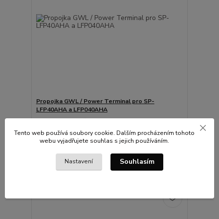
Propojka GWL / Power Terminal pro SP-
LFP40AHA a LFP040AHA
Cu propojka pro články SP-LFP40AHA a
LFP040AHA. Včetně šroubů a podložek.
Tento web používá soubory cookie. Dalším procházením tohoto
144 Kč
webu vyjadřujete souhlas s jejich používáním.
/
ks
Skladem
119 Kč
bez DPH
Souhlasím
Nastavení
Přidat do košíku