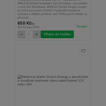
BMS123 Smart Complete Set (4 buňky) - pro balení
s více než 4 buňkami. BMS123 Smart Single modul
je určen pro jeden článek. V případě instalace
sestavy s větším počtem než 4 lithiových článků se
při použ...
650 Kč
/
ks
Skladem
537 Kč
bez DPH
Přidat do košíku