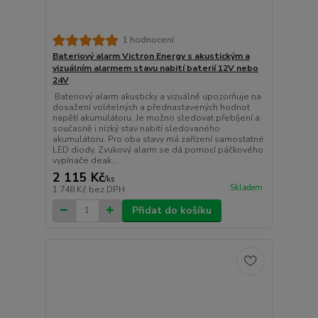
1 hodnocení
Bateriový alarm Victron Energy s akustickým a
vizuálním alarmem stavu nabití baterií 12V nebo
24V
Bateriový alarm akusticky a vizuálně upozorňuje na
dosažení volitelných a přednastavených hodnot
napětí akumulátoru. Je možno sledovat přebíjení a
současně i nízký stav nabití sledovaného
akumulátoru. Pro oba stavy má zařízení samostatné
LED diody. Zvukový alarm se dá pomocí páčkového
vypínače deak...
2 115 Kč
/
ks
Skladem
1 748 Kč
bez DPH
Přidat do košíku