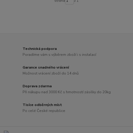
strana
z 1
Technická podpora
Poradíme vám s výběrem zboží i s instalací
Garance snadného vrácení
Možnost vrácení zboží do 14 dnů
Doprava zdarma
Při nákupu nad 3000 Kč s hmotností zásilky do 20kg
Tisíce odběrných míst
Po celé České republice