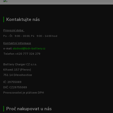
Kontaktujte nás
Provozní doba:
Po - Čt 9:00 - 16:00, Pá 9:00 - 14:00 hod
Kontaktní informace
e-mail
obchod@bch-battery.cz
Telefon +420 777 324 279
Battery Charger CZ s.r.o.
Křtomil 157 (Přerov)
751 14 Dřevohostice
IČ: 29755069
DIČ: CZ29755069
Provozovatel je plátcem DPH
Proč nakupovat u nás