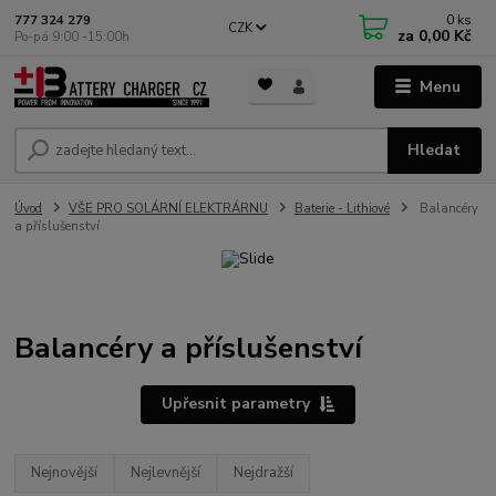
0
ks
777 324 279
CZK
za
0,00 Kč
Po-pá 9:00 -15:00h
Menu
Hledat
Úvod
VŠE PRO SOLÁRNÍ ELEKTRÁRNU
Baterie - Lithiové
Balancéry
a příslušenství
Balancéry a příslušenství
Upřesnit parametry
Nejnovější
Nejlevnější
Nejdražší