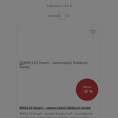
Zobrazuji 1-4 z 4
strana
z 1
765 Kč
- 15 %
BMS123 Smart - samostatný článkový modul
BMS123 Smart - modul Single Cell - je přídavný
modul pro jeden lithiový článek - pro použití s