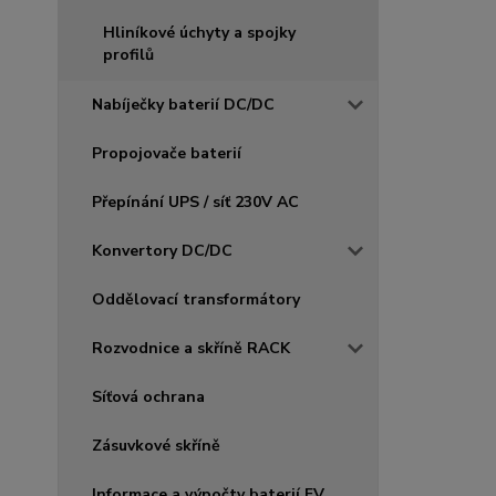
Hliníkové úchyty a spojky
profilů
Nabíječky baterií DC/DC
Propojovače baterií
Přepínání UPS / síť 230V AC
Konvertory DC/DC
Oddělovací transformátory
Rozvodnice a skříně RACK
Síťová ochrana
Zásuvkové skříně
Informace a výpočty baterií FV