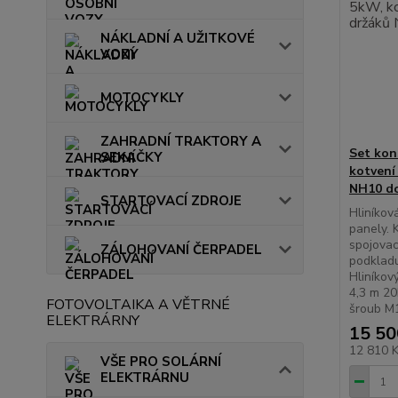
NÁKLADNÍ A UŽITKOVÉ
VOZY
MOTOCYKLY
ZAHRADNÍ TRAKTORY A
Set kon
SEKAČKY
kotvení
NH10 do
STARTOVACÍ ZDROJE
Hliníkov
panely. 
spojovac
ZÁLOHOVANÍ ČERPADEL
podklad
Hliníkov
4,3 m 20
FOTOVOLTAIKA A VĚTRNÉ
šroub M
ELEKTRÁRNY
15 50
12 810 
VŠE PRO SOLÁRNÍ
ELEKTRÁRNU