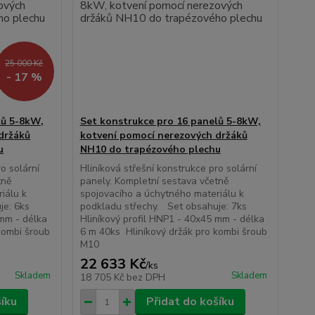
25 000 Kč
- 17 %
lů 5-8kW,
Set konstrukce pro 16 panelů 5-8kW,
držáků
kotvení pomocí nerezových držáků
u
NH10 do trapézového plechu
o solární
Hliníková střešní konstrukce pro solární
tně
panely. Kompletní sestava včetně
iálu k
spojovacího a úchytného materiálu k
uje: 6ks
podkladu střechy. Set obsahuje: 7ks
 mm - délka
Hliníkový profil HNP1 - 40x45 mm - délka
kombi šroub
6 m 40ks Hliníkový držák pro kombi šroub
M10
22 633 Kč
/
ks
Skladem
Skladem
18 705 Kč
bez DPH
šíku
Přidat do košíku