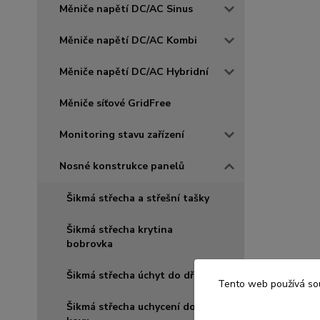
Měniče napětí DC/AC Sinus
Měniče napětí DC/AC Kombi
Měniče napětí DC/AC Hybridní
Měniče síťové GridFree
Monitoring stavu zařízení
Nosné konstrukce panelů
Šikmá střecha a střešní tašky
Šikmá střecha krytina
bobrovka
Šikmá střecha úchyt do dřeva
Tento web používá sou
Šikmá střecha uchycení do