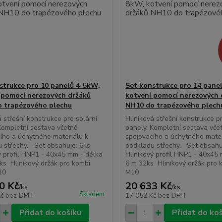
strukce pro 10 panelů 4-5kW,
Set konstrukce pro 14 pane
 pomocí nerezových držáků
kotvení pomocí nerezových 
 trapézového plechu
NH10 do trapézového plech
á střešní konstrukce pro solární
Hliníková střešní konstrukce pr
Kompletní sestava včetně
panely. Kompletní sestava vče
ího a úchytného materiálu k
spojovacího a úchytného mater
u střechy. Set obsahuje: 6ks
podkladu střechy. Set obsah
ý profil HNP1 - 40x45 mm - délka
Hliníkový profil HNP1 - 40x45
ks Hliníkový držák pro kombi
6 m 32ks Hliníkový držák pro 
10
M10
0 Kč
20 633 Kč
/
ks
/
ks
Skladem
Kč
bez DPH
17 052 Kč
bez DPH
Přidat do košíku
Přidat do ko