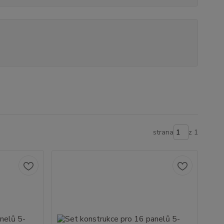
strana
z 1