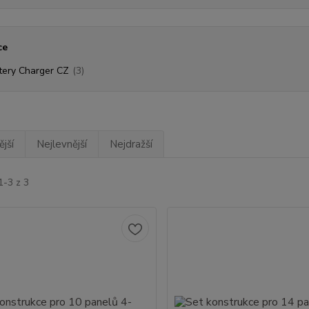
ce
tery Charger CZ
(3)
jší
Nejlevnější
Nejdražší
1-3 z 3