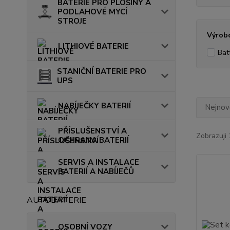
BATERIE PRO PLOŠINY A
PODLAHOVÉ MYCÍ
STROJE
Výrob
LITHIOVÉ BATERIE
Bat
STANIČNÍ BATERIE PRO
UPS
NABÍJEČKY BATERIÍ
Nejnově
PŘÍSLUŠENSTVÍ A
Zobrazuji 
OCHRANA BATERIÍ
SERVIS A INSTALACE
BATERIÍ A NABÍJEČŮ
AUTOBATERIE
OSOBNÍ VOZY