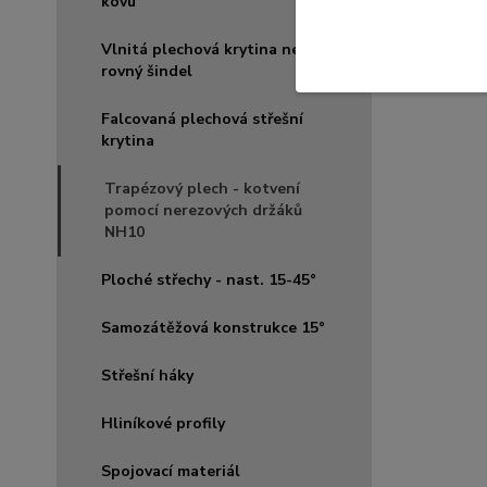
kovu
Vlnitá plechová krytina nebo
rovný šindel
Falcovaná plechová střešní
krytina
Trapézový plech - kotvení
pomocí nerezových držáků
NH10
Ploché střechy - nast. 15-45°
Samozátěžová konstrukce 15°
Střešní háky
Hliníkové profily
Spojovací materiál