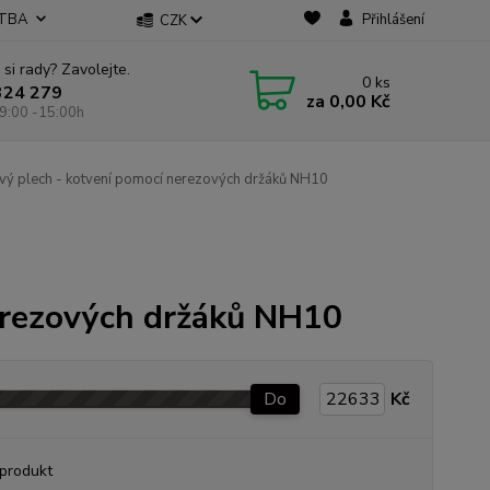
ATBA
Přihlášení
CZK
 si rady? Zavolejte.
0
ks
324 279
za
0,00 Kč
9:00 -15:00h
ý plech - kotvení pomocí nerezových držáků NH10
erezových držáků NH10
Do
Kč
produkt