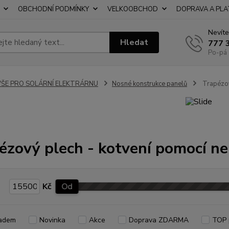
OBCHODNÍ PODMÍNKY
VELKOOBCHOD
DOPRAVA A PL
Nevíte
Hledat
777 
Po-pá 
VŠE PRO SOLÁRNÍ ELEKTRÁRNU
Nosné konstrukce panelů
Trapézov
ézový plech - kotvení pomocí n
Kč
Od
adem
Novinka
Akce
Doprava ZDARMA
TOP 