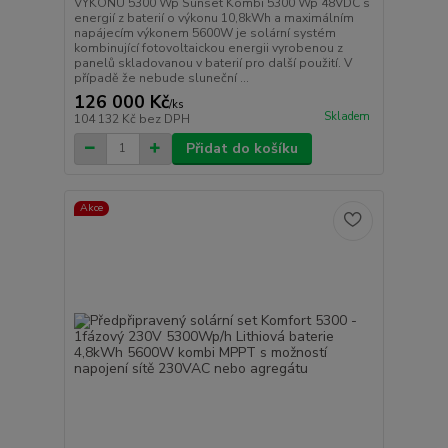
VÝKONU 5300 Wp Sunset Kombi 5300 Wp 48VDC s
energií z baterií o výkonu 10,8kWh a maximálním
napájecím výkonem 5600W je solární systém
kombinující fotovoltaickou energii vyrobenou z
panelů skladovanou v baterií pro další použití. V
případě že nebude sluneční ...
126 000 Kč
/
ks
Skladem
104 132 Kč
bez DPH
Přidat do košíku
Akce