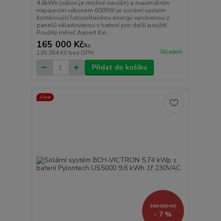
4,8kWh (výkon je možné navýšit) a maximálním
napájecím výkonem 6000W je solární systém
kombinující fotovoltaickou energii vyrobenou z
panelů skladovanou v baterií pro další použití.
Použitý měnič Axpert Kin...
165 000 Kč
/
ks
Skladem
136 364 Kč
bez DPH
Přidat do košíku
Akce
166 000 Kč
- 7 %