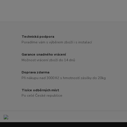
Technická podpora
Poradíme vám s výběrem zboží i s instalací
Garance snadného vrácení
Možnost vrácení zboží do 14 dnů
Doprava zdarma
Při nákupu nad 3000 Kč s hmotností zásilky do 20kg
Tisíce odběrných míst
Po celé České republice