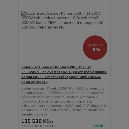
148 000 Kč
- 8 %
Solární set Sunset Kombi 5390 - 1f 230V
5390Wp/h Lithiová baterie 10,8kWh měnič 8000W
kombi MPPT s možností napojení sítě 230VAC
nebo agregátu
Solární systém Kombi 5390 Wp 48VDC s energií z
baterií o výkonu 9,6kWh a maximálním napájecím
výkonem 8000W je solární systém kombinující
fotovoltaickou energii vyrobenou z panelů
skladovanou v baterií pro další použití. V případě že
nebude sluneční svit dostačující přejde měnič dle
vašeho nastavení...
135 530 Kč
/
ks
Skladem
112 008 Kč
bez DPH