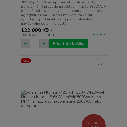
3850 Wp 48VDC vstupní napětí z fotovoltaických
panelů měnič převede na výstupní napětí 230VAC. V
případě pořeby nouzového nabjení ze sítě nebo z
agregátu 230VAC. Nabízíme Vám, za velmi
výhodných podmínek, zakoupení optimálně
navrženého solárního systé...
122 000 Kč
/
ks
Skladem
100 826 Kč
bez DPH
Přidat do košíku
Akce
175 000 Kč