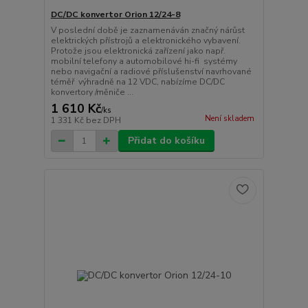
DC/DC konvertor Orion 12/24-8
V poslední době je zaznamenáván značný nárůst
elektrických přístrojů a elektronického vybavení.
Protože jsou elektronická zařízení jako např.
mobilní telefony a automobilové hi-fi systémy
nebo navigační a radiové příslušenství navrhované
téměř výhradně na 12 VDC, nabízíme DC/DC
konvertory /měniče ...
1 610 Kč
/
ks
Není skladem
1 331 Kč
bez DPH
Přidat do košíku