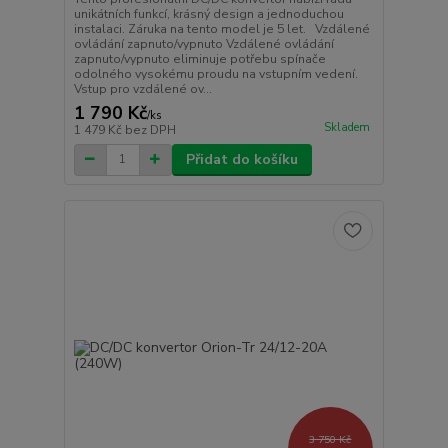
unikátních funkcí, krásný design a jednoduchou
instalaci. Záruka na tento model je 5 let. Vzdálené
ovládání zapnuto/vypnuto Vzdálené ovládání
zapnuto/vypnuto eliminuje potřebu spínače
odolného vysokému proudu na vstupním vedení.
Vstup pro vzdálené ov...
1 790 Kč
/
ks
Skladem
1 479 Kč
bez DPH
Přidat do košíku
3 750 Kč