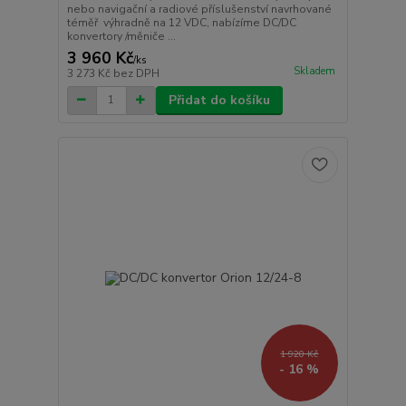
nebo navigační a radiové příslušenství navrhované
téměř výhradně na 12 VDC, nabízíme DC/DC
konvertory /měniče ...
3 960 Kč
/
ks
Skladem
3 273 Kč
bez DPH
Přidat do košíku
1 920 Kč
- 16 %