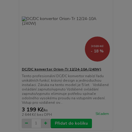
3 920 Kč
- 18 %
DC/DC konvertor Orion-Tr 12/24-10A (240W)
Tento profesionální DC/DC konvertor nabízí řadu
unikátních funkcí, krásný design a jednoduchou
instalaci. Záruka na tento model je 5 let. Vzdálené
ovládání zapnuto/vypnuto Vzdálené ovládání
zapnuto/vypnuto eliminuje potřebu spínače
odolného vysokému proudu na vstupním vedení.
Vstup pro vzdálené ov...
3 199 Kč
/
ks
Skladem
2 644 Kč
bez DPH
Přidat do košíku