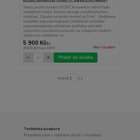
DC/DC konvertor Orion-Tr 24/24-17A (400W)
Tento profesionální DC/DC konvertor nabízí řadu
unikátních funkcí, krásný design a jednoduchou
instalaci. Záruka na tento model je 5 let. Vzdálené
ovládání zapnuto/vypnuto Vzdálené ovládání
zapnuto/vypnuto eliminuje potřebu spínače
odolného vysokému proudu na vstupním vedení.
Vstup pro vzdálené ov...
5 900 Kč
/
ks
Není skladem
4 876 Kč
bez DPH
Přidat do košíku
strana
z 1
Technická podpora
Poradíme vám s výběrem zboží i s instalací