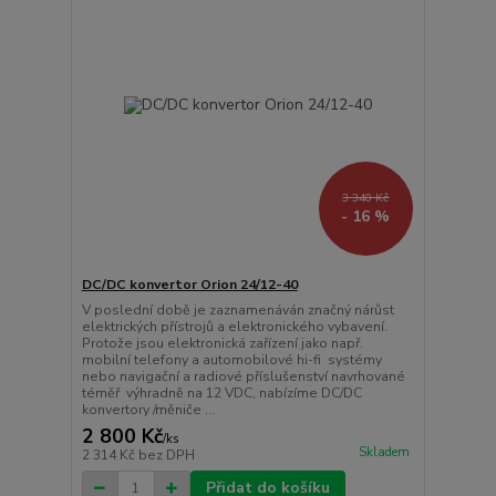
3 340 Kč
- 16 %
DC/DC konvertor Orion 24/12-40
V poslední době je zaznamenáván značný nárůst
elektrických přístrojů a elektronického vybavení.
Protože jsou elektronická zařízení jako např.
mobilní telefony a automobilové hi-fi systémy
nebo navigační a radiové příslušenství navrhované
téměř výhradně na 12 VDC, nabízíme DC/DC
konvertory /měniče ...
2 800 Kč
/
ks
Skladem
2 314 Kč
bez DPH
Přidat do košíku