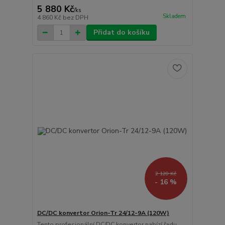
5 880 Kč
/
ks
Skladem
4 860 Kč
bez DPH
Přidat do košíku
2 120 Kč
- 16 %
DC/DC konvertor Orion-Tr 24/12-9A (120W)
Tento profesionální DC/DC konvertor nabízí řadu