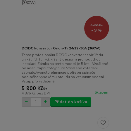
6 450 Kč
- 9 %
DC/DC konvertor Orion-Tr 24/12-30A (360W)
Tento profesionální DC/DC konvertor nabízí řadu
unikátních funkcí, krásný design a jednoduchou
instalaci. Záruka na tento model je 5 let. Vzdálené
ovládání zapnuto/vypnuto Vzdálené ovládání
zapnuto/vypnuto eliminuje potřebu spínače
odolného vysokému proudu na vstupním vedení.
Vstup pro vzdálené...
5 900 Kč
/
ks
Skladem
4 876 Kč
bez DPH
Přidat do košíku