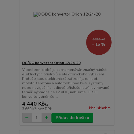
5 220 Kč
- 15 %
DC/DC konvertor Orion 12/24-20
V poslední době je zaznamenáván značný nárůst
elektrických přístrojů a elektronického vybavení.
Protože jsou elektronická zařízení jako např.
mobilní telefony a automobilové hi-fi systémy
nebo navigační a radiové příslušenství navrhované
téměř výhradně na 12 VDC, nabízíme DC/DC
konvertory /měniče ...
4 440 Kč
/
ks
Není skladem
3 669 Kč
bez DPH
Přidat do košíku