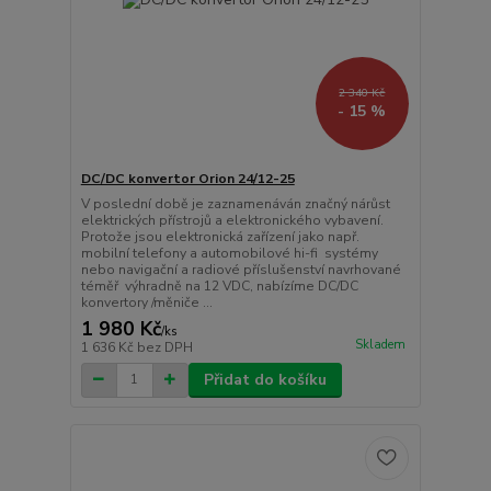
2 340 Kč
- 15 %
DC/DC konvertor Orion 24/12-25
V poslední době je zaznamenáván značný nárůst
elektrických přístrojů a elektronického vybavení.
Protože jsou elektronická zařízení jako např.
mobilní telefony a automobilové hi-fi systémy
nebo navigační a radiové příslušenství navrhované
téměř výhradně na 12 VDC, nabízíme DC/DC
konvertory /měniče ...
1 980 Kč
/
ks
Skladem
1 636 Kč
bez DPH
Přidat do košíku