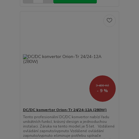
3 480 Kč
- 9 %
DC/DC konvertor Orion-Tr 24/24-12A (280W)
Tento profesionální DC/DC konvertor nabízí řadu
unikátních funkcí, krásný design a jednoduchou
instalaci. Záruka na tento model je 5 let. Vzdálené
ovládání zapnuto/vypnuto Vzdálené ovládání
zapnuto/vypnuto eliminuje potřebu spínače