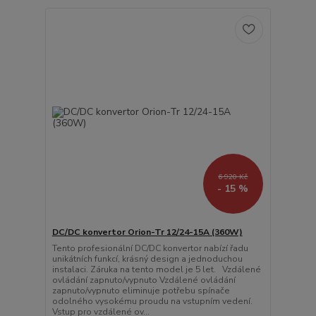
6 920 Kč
- 15 %
DC/DC konvertor Orion-Tr 12/24-15A (360W)
Tento profesionální DC/DC konvertor nabízí řadu
unikátních funkcí, krásný design a jednoduchou
instalaci. Záruka na tento model je 5 let. Vzdálené
ovládání zapnuto/vypnuto Vzdálené ovládání
zapnuto/vypnuto eliminuje potřebu spínače
odolného vysokému proudu na vstupním vedení.
Vstup pro vzdálené ov...