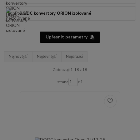
DC/DC konvertory ORION izolované
Upřesnit parametry
Nejnovější
Nejlevnější
Nejdražší
Zobrazuji 1-18 z 18
strana
z 1