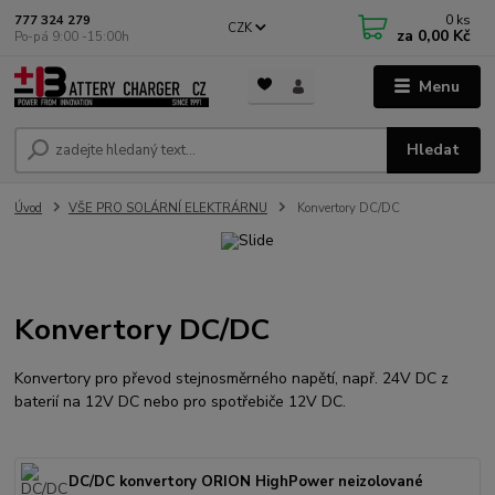
0
ks
777 324 279
CZK
za
0,00 Kč
Po-pá 9:00 -15:00h
Menu
Hledat
Úvod
VŠE PRO SOLÁRNÍ ELEKTRÁRNU
Konvertory DC/DC
Konvertory DC/DC
Konvertory pro převod stejnosměrného napětí, např. 24V DC z
baterií na 12V DC nebo pro spotřebiče 12V DC.
DC/DC konvertory ORION HighPower neizolované