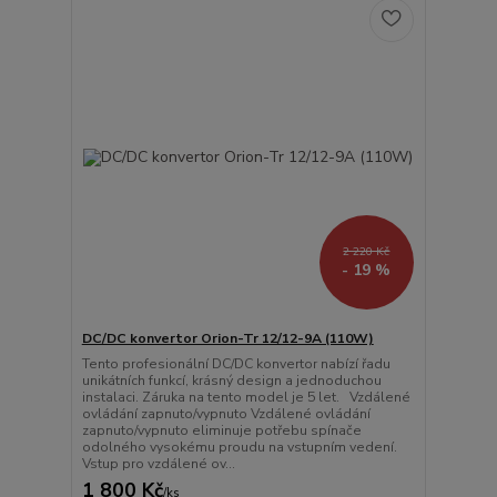
2 220 Kč
- 19 %
DC/DC konvertor Orion-Tr 12/12-9A (110W)
Tento profesionální DC/DC konvertor nabízí řadu
unikátních funkcí, krásný design a jednoduchou
instalaci. Záruka na tento model je 5 let. Vzdálené
ovládání zapnuto/vypnuto Vzdálené ovládání
zapnuto/vypnuto eliminuje potřebu spínače
odolného vysokému proudu na vstupním vedení.
Vstup pro vzdálené ov...
1 800 Kč
/
ks