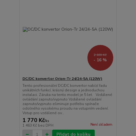
2 100 Kč
- 16 %
DC/DC konvertor Orion-Tr 24/24-5A (120W)
Tento profesionální DC/DC konvertor nabízí řadu
unikátních funkcí, krásný design a jednoduchou
instalaci. Záruka na tento model je 5 let. Vzdálené
ovládání zapnuto/vypnuto Vzdálené ovládání
zapnuto/vypnuto eliminuje potřebu spínače
odolného vysokému proudu na vstupním vedení.
Vstup pro vzdálené ov...
1 770 Kč
/
ks
Není skladem
1 463 Kč
bez DPH
Přidat do košíku