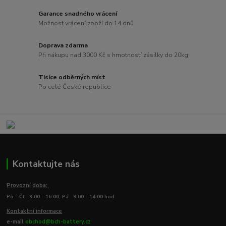
Garance snadného vrácení
Možnost vrácení zboží do 14 dnů
Doprava zdarma
Při nákupu nad 3000 Kč s hmotností zásilky do 20kg
Tisíce odběrných míst
Po celé České republice
Kontaktujte nás
Provozní doba:
Po - Čt 9:00 - 16:00, Pá 9:00 - 14:00 hod
Kontaktní informace
e-mail
obchod@bch-battery.cz