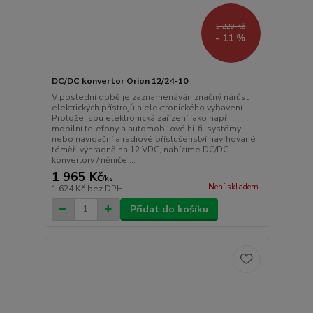
2 220 Kč
- 11 %
DC/DC konvertor Orion 12/24-10
V poslední době je zaznamenáván značný nárůst
elektrických přístrojů a elektronického vybavení.
Protože jsou elektronická zařízení jako např.
mobilní telefony a automobilové hi-fi systémy
nebo navigační a radiové příslušenství navrhované
téměř výhradně na 12 VDC, nabízíme DC/DC
konvertory /měniče ...
1 965 Kč
/
ks
Není skladem
1 624 Kč
bez DPH
Přidat do košíku