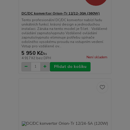
DC/DC konvertor Orion-Tr 12/12-30A (360W)
Tento profesionální DC/DC konvertor nabízí řadu
unikátních funkcí, krásný design a jednoduchou
instalaci. Záruka na tento model je 5 let. Vzdálené
ovládání zapnuto/vypnuto Vzdálené ovládání
zapnuto/vypnuto eliminuje potřebu spínače
odolného vysokému proudu na vstupním vedení.
Vstup pro vzdálené ov...
5 950 Kč
/
ks
Není skladem
4 917 Kč
bez DPH
Přidat do košíku