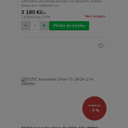
odolného vysokému proudu na vstupním vedení.
Vstup pro vzdálené ov...
3 180 Kč
/
ks
Není skladem
2 628 Kč
bez DPH
Přidat do košíku
6 480 Kč
- 9 %