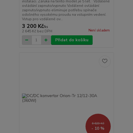
instalaci. Záruka na tento model je 5 let. Vzdálené
ovládání zapnuto/vypnuto Vzdálené ovládání
zapnuto/vypnuto eliminuje potřebu spínače
odolného vysokému proudu na vstupním vedení.
Vstup pro vzdálené ov...
3 200 Kč
/
ks
Není skladem
2 645 Kč
bez DPH
Přidat do košíku
6 620 Kč
- 10 %