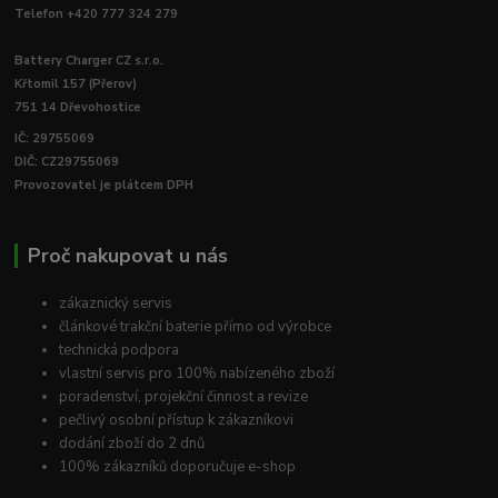
Telefon +420 777 324 279
Battery Charger CZ s.r.o.
Křtomil 157 (Přerov)
751 14 Dřevohostice
IČ: 29755069
DIČ: CZ29755069
Provozovatel je plátcem DPH
Proč nakupovat u nás
zákaznický servis
článkové trakční baterie přímo od výrobce
technická podpora
vlastní servis pro 100% nabízeného zboží
poradenství, projekční činnost a revize
pečlivý osobní přístup k zákazníkovi
dodání zboží do 2 dnů
100% zákazníků doporučuje e-shop