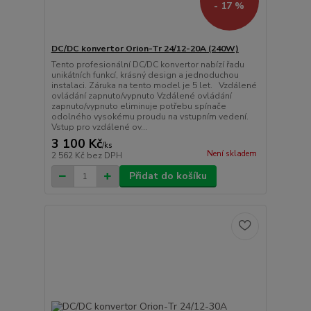
- 17 %
DC/DC konvertor Orion-Tr 24/12-20A (240W)
Tento profesionální DC/DC konvertor nabízí řadu
unikátních funkcí, krásný design a jednoduchou
instalaci. Záruka na tento model je 5 let. Vzdálené
ovládání zapnuto/vypnuto Vzdálené ovládání
zapnuto/vypnuto eliminuje potřebu spínače
odolného vysokému proudu na vstupním vedení.
Vstup pro vzdálené ov...
3 100 Kč
/
ks
Není skladem
2 562 Kč
bez DPH
Přidat do košíku