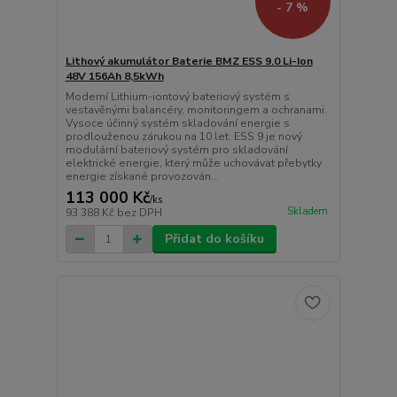
- 7 %
Lithový akumulátor Baterie BMZ ESS 9.0 Li-Ion
48V 156Ah 8,5kWh
Moderní Lithium-iontový bateriový systém s
vestavěnými balancéry, monitoringem a ochranami.
Vysoce účinný systém skladování energie s
prodlouženou zárukou na 10 let. ESS 9 je nový
modulární bateriový systém pro skladování
elektrické energie, který může uchovávat přebytky
energie získané provozován...
113 000 Kč
/
ks
Skladem
93 388 Kč
bez DPH
Přidat do košíku