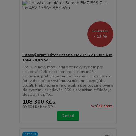
125 000 Kč
- 13 %
Lithový akumulátor Baterie BMZ ESS Z Li-Ion 48V
156Ah 8,87kWh
ESS Z je nový modulární bateriový systém pro
skladování elektrické energie, který může
uchovávat přebytky energie získané provozováním
fotovoltaického systému za účelem pozdějšího
využití. Přebytečná energie tak může být směrovaná
do systému skladování ESS a s využitím střídače je
dostupná v příp...
108 300 Kč
/
ks
Není skladem
89 504 Kč
bez DPH
Detail
Novinka