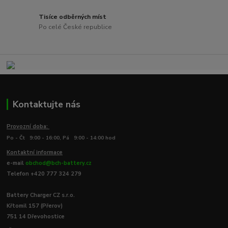
Tisíce odběrných míst
Po celé České republice
Kontaktujte nás
Provozní doba:
Po - Čt 9:00 - 16:00, Pá 9:00 - 14:00 hod
Kontaktní informace
e-mail
obchod@bch-battery.cz
Telefon +420 777 324 279
Battery Charger CZ s.r.o.
Křtomil 157 (Přerov)
751 14 Dřevohostice