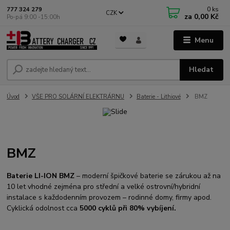
0
ks
777 324 279
CZK
za
0,00 Kč
Po-pá 9:00 -15:00h
Menu
Hledat
Úvod
VŠE PRO SOLÁRNÍ ELEKTRÁRNU
Baterie - Lithiové
BMZ
BMZ
Baterie LI-ION BMZ
– moderní špičkové baterie se zárukou až na
10 let vhodné zejména pro střední a velké ostrovní/hybridní
instalace s každodenním provozem – rodinné domy, firmy apod.
Cyklická odolnost cca
5000
cyklů při 80% vybíjení.