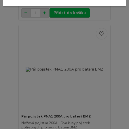
/
ks
Není skladem
109 835 Kč
bez DPH
Přidat do košíku
Pár pojistek PNA1 200A pro baterii BMZ
Nožová pojistka 200A - Dva kusy pojistek
potřebných pro jednu baterii BMZ