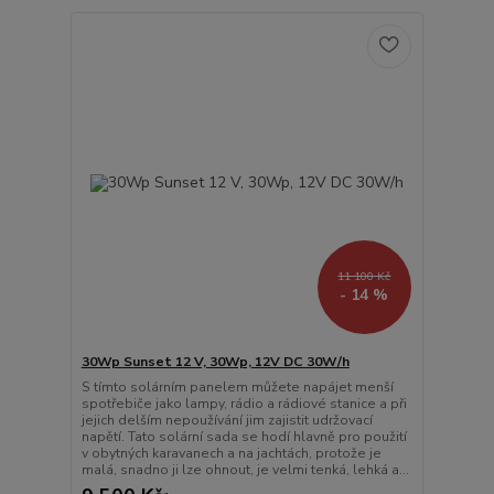
11 100 Kč
- 14 %
30Wp Sunset 12 V, 30Wp, 12V DC 30W/h
S tímto solárním panelem můžete napájet menší
spotřebiče jako lampy, rádio a rádiové stanice a při
jejich delším nepoužívání jim zajistit udržovací
napětí. Tato solární sada se hodí hlavně pro použití
v obytných karavanech a na jachtách, protože je
malá, snadno ji lze ohnout, je velmi tenká, lehká a...