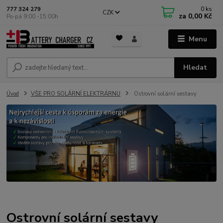
0
ks
777 324 279
CZK
za
0,00 Kč
Po-pá 9:00 -15:00h
Menu
Hledat
Úvod
VŠE PRO SOLÁRNÍ ELEKTRÁRNU
Ostrovní solární sestavy
Ostrovní solární sestavy