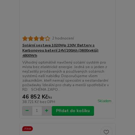
2 hodnocení
Solární sestava 1020Wp 230V Battery s
Karbonovou baterií 24V/200Ah (3600cyklů)
4800Wh
Výhodný optimálně navržený solární systém pro
místa bez elektrické energie. Jedná se o jeden z
nejčastěji prodávaných a používaných solárních
systémů naší nabídky. Doporučujeme všem
zákazníkům, kteří nemají speciální a nestandardní
požadavky. Ideální pro chaty a menší spotřebiče v
RD. SCHÉMA ZAPO...
46 852 Kč
/
ks
Skladem
38 721 Kč
bez DPH
Přidat do košíku
Akce