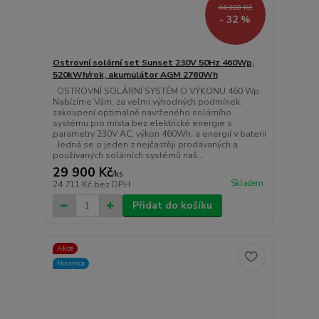
44 000 Kč
- 32 %
Ostrovní solární set Sunset 230V 50Hz 460Wp,
520kWh/rok, akumulátor AGM 2760Wh
OSTROVNÍ SOLÁRNÍ SYSTÉM O VÝKONU 460 Wp
Nabízíme Vám, za velmi výhodných podmínek,
zakoupení optimálně navrženého solárního
systému pro místa bez elektrické energie s
parametry 230V AC, výkon 460Wh, a energií v baterii
. Jedná se o jeden z nejčastěji prodávaných a
používaných solárních systémů naš...
29 900 Kč
/
ks
Skladem
24 711 Kč
bez DPH
Přidat do košíku
Akce
Novinka