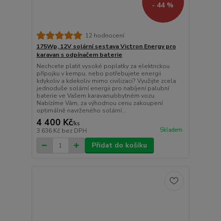
- 44 %
12 hodnocení
175Wp, 12V solární sestava Victron Energy pro
karavan s odpínačem baterie
Nechcete platit vysoké poplatky za elektrickou
přípojku v kempu, nebo potřebujete energii
kdykoliv a kdekoliv mimo civilizaci? Využijte zcela
jednoduše solární energii pro nabíjení palubní
baterie ve Vašem karavanu/obytném vozu.
Nabízíme Vám, za výhodnou cenu zakoupení
optimálně navrženého solární...
4 400 Kč
/
ks
Skladem
3 636 Kč
bez DPH
Přidat do košíku