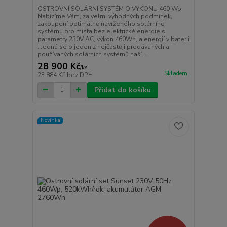
OSTROVNÍ SOLÁRNÍ SYSTÉM O VÝKONU 460 Wp
Nabízíme Vám, za velmi výhodných podmínek,
zakoupení optimálně navrženého solárního
systému pro místa bez elektrické energie s
parametry 230V AC, výkon 460Wh, a energií v baterii
. Jedná se o jeden z nejčastěji prodávaných a
používaných solárních systémů naší ...
28 900 Kč
/
ks
Skladem
23 884 Kč
bez DPH
Přidat do košíku
Novinka