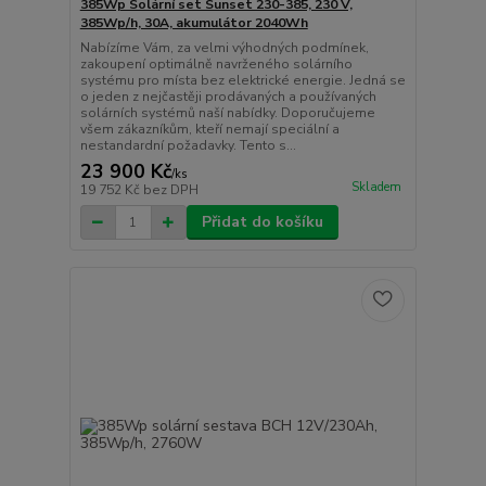
385Wp Solární set Sunset 230-385, 230 V,
385Wp/h, 30A, akumulátor 2040Wh
Nabízíme Vám, za velmi výhodných podmínek,
zakoupení optimálně navrženého solárního
systému pro místa bez elektrické energie. Jedná se
o jeden z nejčastěji prodávaných a používaných
solárních systémů naší nabídky. Doporučujeme
všem zákazníkům, kteří nemají speciální a
nestandardní požadavky. Tento s...
23 900 Kč
/
ks
Skladem
19 752 Kč
bez DPH
Přidat do košíku