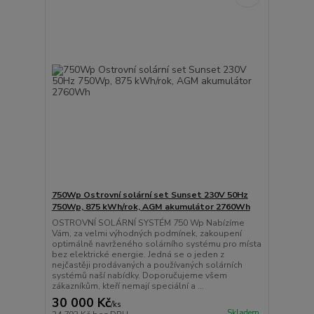
750Wp Ostrovní solární set Sunset 230V 50Hz
750Wp, 875 kWh/rok, AGM akumulátor 2760Wh
OSTROVNÍ SOLÁRNÍ SYSTÉM 750 Wp Nabízíme
Vám, za velmi výhodných podmínek, zakoupení
optimálně navrženého solárního systému pro místa
bez elektrické energie. Jedná se o jeden z
nejčastěji prodávaných a používaných solárních
systémů naší nabídky. Doporučujeme všem
zákazníkům, kteří nemají speciální a ...
30 000 Kč
/
ks
Skladem