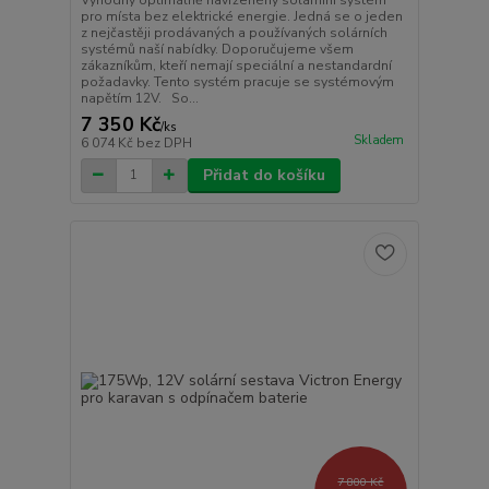
pro místa bez elektrické energie. Jedná se o jeden
z nejčastěji prodávaných a používaných solárních
systémů naší nabídky. Doporučujeme všem
zákazníkům, kteří nemají speciální a nestandardní
požadavky. Tento systém pracuje se systémovým
napětím 12V. So...
7 350 Kč
/
ks
Skladem
6 074 Kč
bez DPH
Přidat do košíku
7 800 Kč