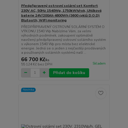
Předpřipravený ostrovní solární set Komfort
230V AC, 50Hz 1540Wp, 1750kWh/rok, Uhlíková
baterie 24V/200Ah 4800Wh (3600 cyklů D.O.D)
Blutooth, WIFI monitoring
PŘEDPŘIPRAVENÝ OSTROVNÍ SOLÁRNÍ SYSTÉM O
VÝKONU 1540 Wp Nabízíme Vám, za velmi
výhodných podmínek, zakoupení optimálně
navržený předpřipravený ostrovní solárního systém
s výkonem 1540 Wp pro místa bez elektrické
energie. Jedná se o jeden z nejčastěji prodávaných
a používaných solárních systémů naší ...
66 700 Kč
/
ks
Skladem
55 124 Kč
bez DPH
Přidat do košíku
Novinka