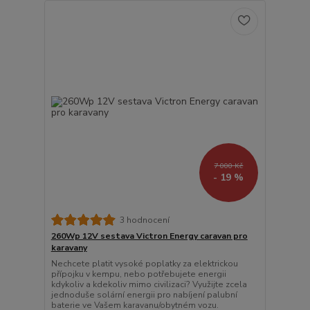
7 000 Kč
- 19 %
3 hodnocení
260Wp 12V sestava Victron Energy caravan pro
karavany
Nechcete platit vysoké poplatky za elektrickou
přípojku v kempu, nebo potřebujete energii
kdykoliv a kdekoliv mimo civilizaci? Využijte zcela
jednoduše solární energii pro nabíjení palubní
baterie ve Vašem karavanu/obytném vozu.