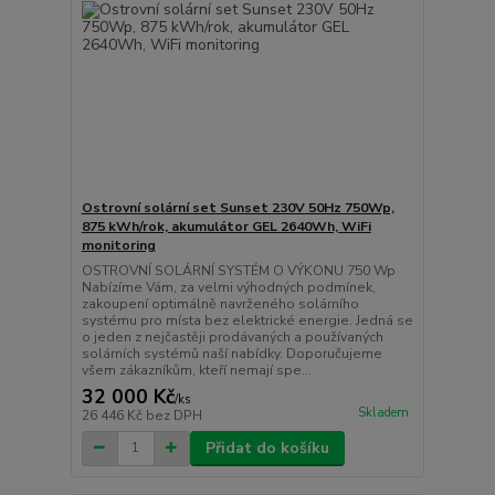
Ostrovní solární set Sunset 230V 50Hz 750Wp,
875 kWh/rok, akumulátor GEL 2640Wh, WiFi
monitoring
OSTROVNÍ SOLÁRNÍ SYSTÉM O VÝKONU 750 Wp
Nabízíme Vám, za velmi výhodných podmínek,
zakoupení optimálně navrženého solárního
systému pro místa bez elektrické energie. Jedná se
o jeden z nejčastěji prodávaných a používaných
solárních systémů naší nabídky. Doporučujeme
všem zákazníkům, kteří nemají spe...
32 000 Kč
/
ks
Skladem
26 446 Kč
bez DPH
Přidat do košíku