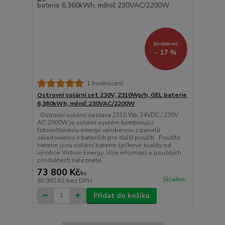
89 000 Kč
- 17 %
1 hodnocení
Ostrovní solární set 230V, 2310Wp/h, GEL baterie
6,360kWh, měnič 230VAC/2200W
Ostrovní solární sestava 2310 Wp 24VDC / 230V
AC 2000W je solární systém kombinující
fotovoltaickou energii vyrobenou z panelů
skladovanou v bateriích pro další použití. Použíté
baterie jsou solární baterie špčkové kvality od
výrobce Victron Energy. Více informací o použitých
produktech naleznete...
73 800 Kč
/
ks
Skladem
60 992 Kč
bez DPH
Přidat do košíku