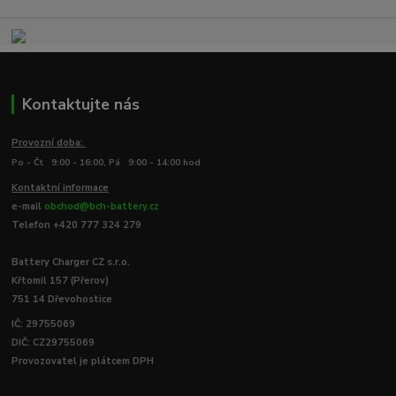
Kontaktujte nás
Provozní doba:
Po - Čt 9:00 - 16:00, Pá 9:00 - 14:00 hod
Kontaktní informace
e-mail
obchod@bch-battery.cz
Telefon +420 777 324 279
Battery Charger CZ s.r.o.
Křtomil 157 (Přerov)
751 14 Dřevohostice
IČ: 29755069
DIČ: CZ29755069
Provozovatel je plátcem DPH