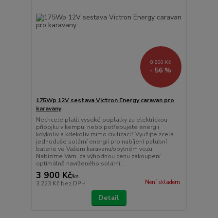
8 800 Kč
- 56 %
175Wp 12V sestava Victron Energy caravan pro
karavany
Nechcete platit vysoké poplatky za elektrickou
přípojku v kempu, nebo potřebujete energii
kdykoliv a kdekoliv mimo civilizaci? Využijte zcela
jednoduše solární energii pro nabíjení palubní
baterie ve Vašem karavanu/obytném vozu.
Nabízíme Vám, za výhodnou cenu zakoupení
optimálně navrženého solární...
3 900 Kč
/
ks
Není skladem
3 223 Kč
bez DPH
Detail