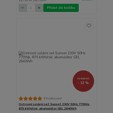
24 793 Kč
bez DPH
Přidat do košíku
31 000 Kč
- 13 %
6 hodnocení
Ostrovní solární set Sunset 230V 50Hz 770Wp,
875 kWh/rok, akumulátor GEL 2640Wh