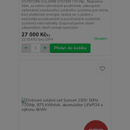
OSTROVNÍ SOLÁRNÍ SYSTÉM 770 Wp Nabízíme
Vám, za velmi výhodných podmínek, zakoupení
optimálně navrženého solárního systému pro místa
bez elektrické energie. Jedná se o jeden z
nejčastěji prodávaných a používaných solárních
systémů naší nabídky. Doporučujeme všem
zákazníkům, kteří nemají speciální ...
27 000 Kč
/
ks
Skladem
22 314 Kč
bez DPH
Přidat do košíku
33 500 Kč