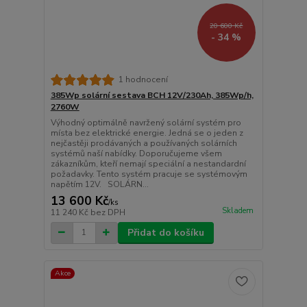
20 600 Kč
- 34 %
1 hodnocení
385Wp solární sestava BCH 12V/230Ah, 385Wp/h,
2760W
Výhodný optimálně navržený solární systém pro
místa bez elektrické energie. Jedná se o jeden z
nejčastěji prodávaných a používaných solárních
systémů naší nabídky. Doporučujeme všem
zákazníkům, kteří nemají speciální a nestandardní
požadavky. Tento systém pracuje se systémovým
napětím 12V. SOLÁRN...
13 600 Kč
/
ks
Skladem
11 240 Kč
bez DPH
Přidat do košíku
Akce