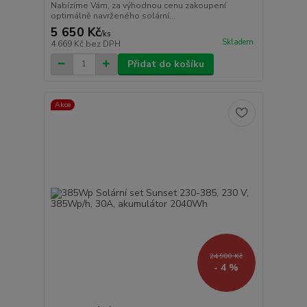
Nabízíme Vám, za výhodnou cenu zakoupení
optimálně navrženého solární...
5 650 Kč
/
ks
Skladem
4 669 Kč
bez DPH
Přidat do košíku
Akce
24 900 Kč
- 4 %