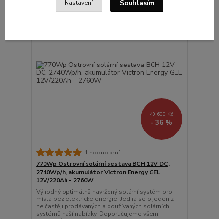
Souhlasím
Nastavení
40 600 Kč
- 36 %
1 hodnocení
770Wp Ostrovní solární sestava BCH 12V DC,
2740Wp/h, akumulátor Victron Energy GEL
12V/220Ah - 2760W
Výhodný optimálně navržený solární systém pro
místa bez elektrické energie. Jedná se o jeden z
nejčastěji prodávaných a používaných solárních
systémů naší nabídky. Doporučujeme všem