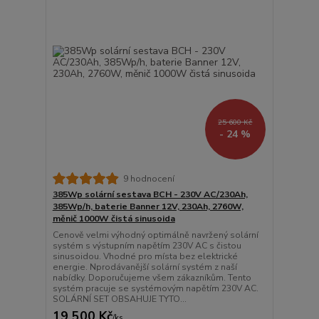
25 600 Kč
- 24 %
9 hodnocení
385Wp solární sestava BCH - 230V AC/230Ah,
385Wp/h, baterie Banner 12V, 230Ah, 2760W,
měnič 1000W čistá sinusoida
Cenově velmi výhodný optimálně navržený solární
systém s výstupním napětím 230V AC s čistou
sinusoidou. Vhodné pro místa bez elektrické
energie. Nprodávanější solární systém z naší
nabídky. Doporučujeme všem zákazníkům. Tento
systém pracuje se systémovým napětím 230V AC.
SOLÁRNÍ SET OBSAHUJE TYTO...
19 500 Kč
/
ks