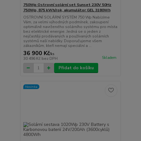
750Wp Ostrovní solární set Sunset 230V 50Hz
750Wp, 875 kWh/rok, akumulátor GEL 3180Wh
OSTROVNÍ SOLÁRNÍ SYSTÉM 750 Wp Nabízíme
Vám, za velmi výhodných podmínek, zakoupení
optimálně navrženého solárního systému pro místa
bez elektrické energie. Jedná se o jeden z
nejčastěji prodávaných a používaných solárních
systémů naší nabídky. Doporučujeme všem
zákazníkům, kteří nemají speciální a ...
36 900 Kč
/
ks
Skladem
30 496 Kč
bez DPH
Přidat do košíku
Novinka