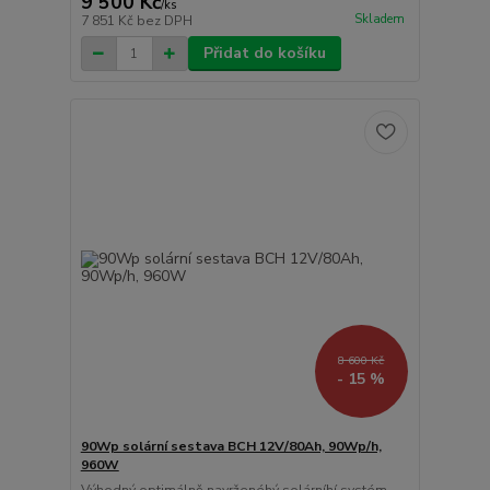
9 500 Kč
/
ks
Skladem
7 851 Kč
bez DPH
Přidat do košíku
8 600 Kč
- 15 %
90Wp solární sestava BCH 12V/80Ah, 90Wp/h,
960W
Výhodný optimálně navrženéhý solárníhí systém