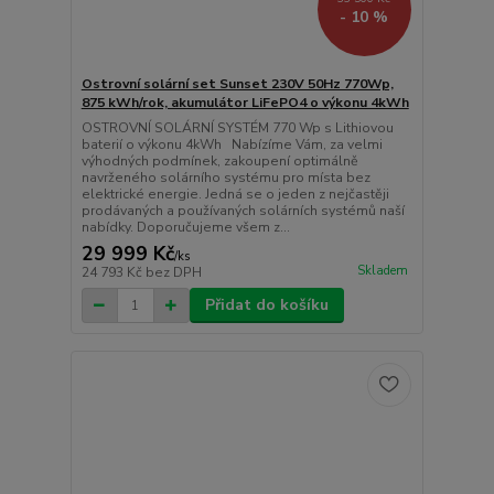
- 10 %
Ostrovní solární set Sunset 230V 50Hz 770Wp,
875 kWh/rok, akumulátor LiFePO4 o výkonu 4kWh
OSTROVNÍ SOLÁRNÍ SYSTÉM 770 Wp s Lithiovou
baterií o výkonu 4kWh Nabízíme Vám, za velmi
výhodných podmínek, zakoupení optimálně
navrženého solárního systému pro místa bez
elektrické energie. Jedná se o jeden z nejčastěji
prodávaných a používaných solárních systémů naší
nabídky. Doporučujeme všem z...
29 999 Kč
/
ks
Skladem
24 793 Kč
bez DPH
Přidat do košíku