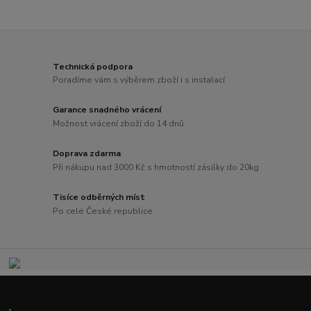
Technická podpora
Poradíme vám s výběrem zboží i s instalací
Garance snadného vrácení
Možnost vrácení zboží do 14 dnů
Doprava zdarma
Při nákupu nad 3000 Kč s hmotností zásilky do 20kg
Tisíce odběrných míst
Po celé České republice