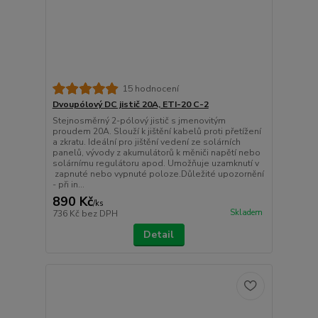
15 hodnocení
Dvoupólový DC jistič 20A, ETI-20 C-2
Stejnosměrný 2-pólový jistič s jmenovitým
proudem 20A. Slouží k jištění kabelů proti přetížení
a zkratu. Ideální pro jištění vedení ze solárních
panelů, vývody z akumulátorů k měniči napětí nebo
solárnímu regulátoru apod. Umožňuje uzamknutí v
zapnuté nebo vypnuté poloze.Důležité upozornění
- při in...
890 Kč
/
ks
Skladem
736 Kč
bez DPH
Detail