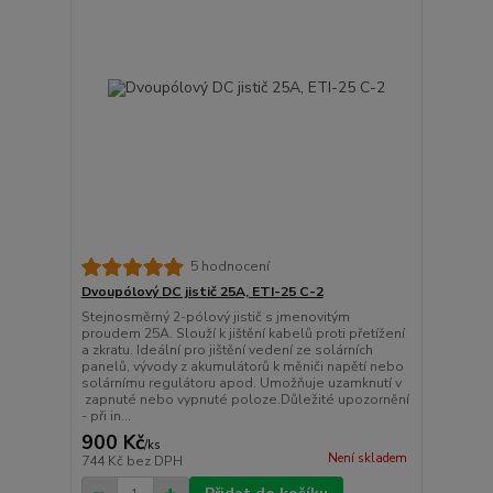
5 hodnocení
Dvoupólový DC jistič 25A, ETI-25 C-2
Stejnosměrný 2-pólový jistič s jmenovitým
proudem 25A. Slouží k jištění kabelů proti přetížení
a zkratu. Ideální pro jištění vedení ze solárních
panelů, vývody z akumulátorů k měniči napětí nebo
solárnímu regulátoru apod. Umožňuje uzamknutí v
zapnuté nebo vypnuté poloze.Důležité upozornění
- při in...
900 Kč
/
ks
Není skladem
744 Kč
bez DPH