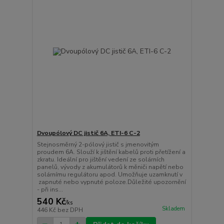
Dvoupólový DC jistič 6A, ETI-6 C-2
Stejnosměrný 2-pólový jistič s jmenovitým
proudem 6A. Slouží k jištění kabelů proti přetížení a
zkratu. Ideální pro jištění vedení ze solárních
panelů, vývody z akumulátorů k měniči napětí nebo
solárnímu regulátoru apod. Umožňuje uzamknutí v
zapnuté nebo vypnuté poloze.Důležité upozornění
- při ins...
540 Kč
/
ks
Skladem
446 Kč
bez DPH