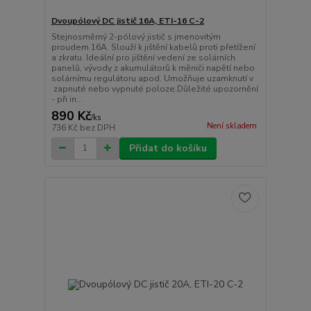
Dvoupólový DC jistič 16A, ETI-16 C-2
Stejnosměrný 2-pólový jistič s jmenovitým
proudem 16A. Slouží k jištění kabelů proti přetížení
a zkratu. Ideální pro jištění vedení ze solárních
panelů, vývody z akumulátorů k měniči napětí nebo
solárnímu regulátoru apod. Umožňuje uzamknutí v
zapnuté nebo vypnuté poloze.Důležité upozornění
- při in...
890 Kč
/
ks
Není skladem
736 Kč
bez DPH
Přidat do košíku