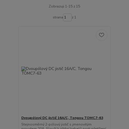
Zobrazuji 1-15 z 15
strana
z 1
Dvoupólový DC jistič 16A/C, Tongou TOMC7-63
Stejnosměrný 2-pólový jistič s jmenovitým
proudem 20A. Slouží k jištění kabelů proti přetížení