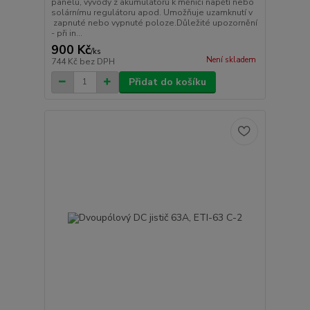
panelů, vývody z akumulátorů k měniči napětí nebo
solárnímu regulátoru apod. Umožňuje uzamknutí v
zapnuté nebo vypnuté poloze.Důležité upozornění
- při in...
900 Kč
/
ks
Není skladem
744 Kč
bez DPH
Přidat do košíku