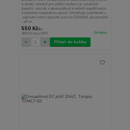
a zkratu. Ideální pro jištění vedení ze solárních
panelů, vývody z akumulátorů k měniči napětí nebo
solárnímu regulátoru apod. Umožňuje uzamknutí v
zapnuté nebo vypnuté poloze.Důležité upozornění
- při in...
550 Kč
/
ks
Skladem
455 Kč
bez DPH
Přidat do košíku