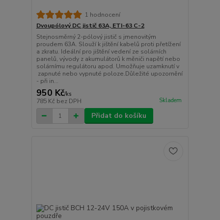
1 hodnocení
Dvoupólový DC jistič 63A, ETI-63 C-2
Stejnosměrný 2-pólový jistič s jmenovitým
proudem 63A. Slouží k jištění kabelů proti přetížení
a zkratu. Ideální pro jištění vedení ze solárních
panelů, vývody z akumulátorů k měniči napětí nebo
solárnímu regulátoru apod. Umožňuje uzamknutí v
zapnuté nebo vypnuté poloze.Důležité upozornění
- při in...
950 Kč
/
ks
Skladem
785 Kč
bez DPH
Přidat do košíku