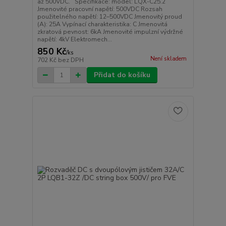
až 500VDC. Specifikace: model: LQX-C25.2
Jmenovité pracovní napětí: 500VDC Rozsah
použitelného napětí: 12–500VDC Jmenovitý proud
(A): 25A Vypínací charakteristika: C Jmenovitá
zkratová pevnost: 6kA Jmenovité impulzní výdržné
napětí: 4kV Elektromech...
850 Kč
/
ks
Není skladem
702 Kč
bez DPH
Přidat do košíku