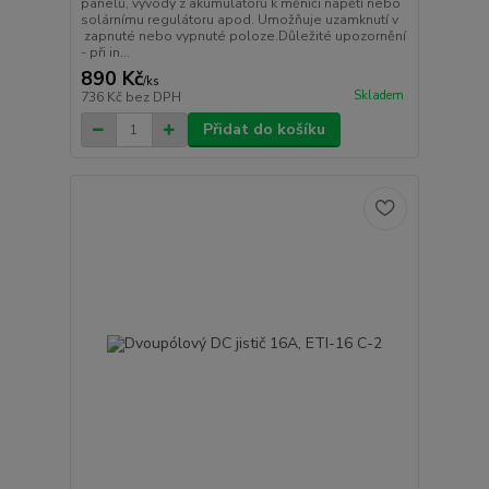
panelů, vývody z akumulátorů k měniči napětí nebo
solárnímu regulátoru apod. Umožňuje uzamknutí v
zapnuté nebo vypnuté poloze.Důležité upozornění
- při in...
890 Kč
/
ks
Skladem
736 Kč
bez DPH
Přidat do košíku