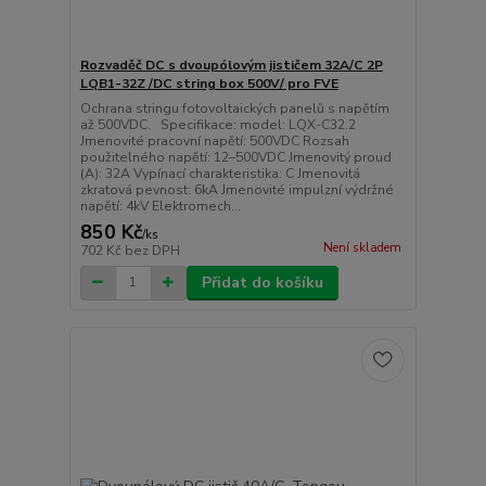
Rozvaděč DC s dvoupólovým jističem 32A/C 2P
LQB1-32Z /DC string box 500V/ pro FVE
Ochrana stringu fotovoltaických panelů s napětím
až 500VDC. Specifikace: model: LQX-C32.2
Jmenovité pracovní napětí: 500VDC Rozsah
použitelného napětí: 12–500VDC Jmenovitý proud
(A): 32A Vypínací charakteristika: C Jmenovitá
zkratová pevnost: 6kA Jmenovité impulzní výdržné
napětí: 4kV Elektromech...
850 Kč
/
ks
Není skladem
702 Kč
bez DPH
Přidat do košíku