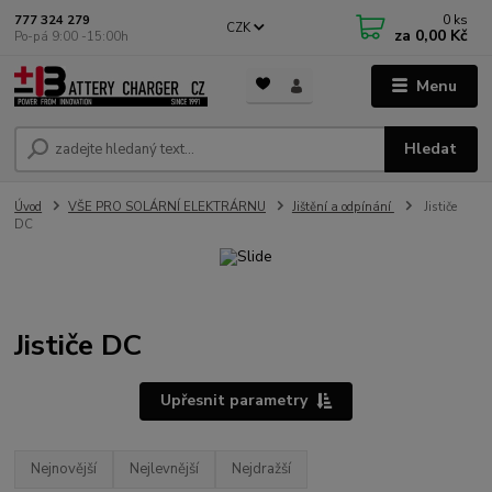
0
ks
777 324 279
CZK
za
0,00 Kč
Po-pá 9:00 -15:00h
Menu
Hledat
Úvod
VŠE PRO SOLÁRNÍ ELEKTRÁRNU
Jištění a odpínání
Jističe
DC
Jističe DC
Upřesnit parametry
Nejnovější
Nejlevnější
Nejdražší