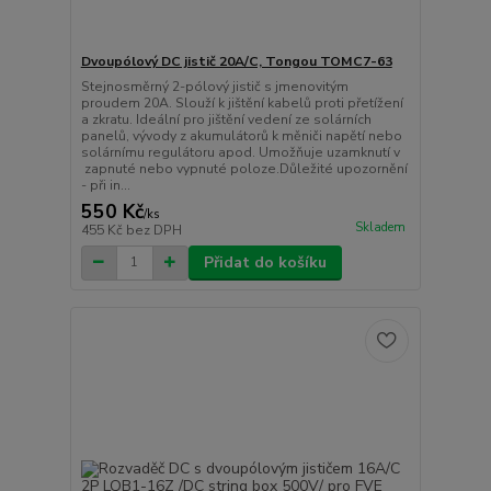
Dvoupólový DC jistič 20A/C, Tongou TOMC7-63
Stejnosměrný 2-pólový jistič s jmenovitým
proudem 20A. Slouží k jištění kabelů proti přetížení
a zkratu. Ideální pro jištění vedení ze solárních
panelů, vývody z akumulátorů k měniči napětí nebo
solárnímu regulátoru apod. Umožňuje uzamknutí v
zapnuté nebo vypnuté poloze.Důležité upozornění
- při in...
550 Kč
/
ks
Skladem
455 Kč
bez DPH
Přidat do košíku