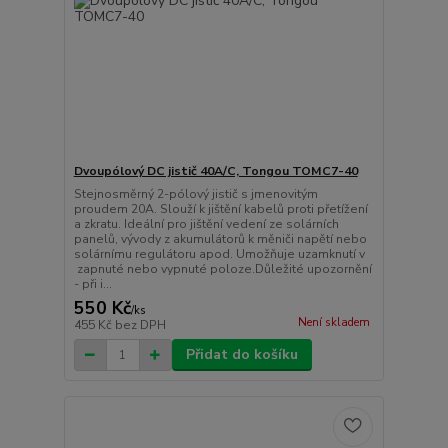
Dvoupólový DC jistič 40A/C, Tongou TOMC7-40
Stejnosměrný 2-pólový jistič s jmenovitým
proudem 20A. Slouží k jištění kabelů proti přetížení
a zkratu. Ideální pro jištění vedení ze solárních
panelů, vývody z akumulátorů k měniči napětí nebo
solárnímu regulátoru apod. Umožňuje uzamknutí v
zapnuté nebo vypnuté poloze.Důležité upozornění
- při i...
550 Kč
/
ks
Není skladem
455 Kč
bez DPH
Přidat do košíku