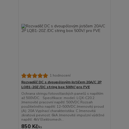
1 hodnocení
Rozvaděč DC s dvoupólovým jističem 20A/C 2P
LQB1-20Z /DC string box 500V/ pro FVE
Ochrana stringu fotovoltaických panelů s napětím
až 500VDC. Specifikace: model: LQX-C20.2
Jmenovité pracovní napětí: 500VDC Rozsah
použitelného napětí: 12–500VDC Jmenovitý proud
(A): 20A Vypínací charakteristika: C Jmenovitá
zkratová pevnost: 6kA Jmenovité impulzní výdržné
napětí: 4kV Elektromech...
850 Kč
/
ks