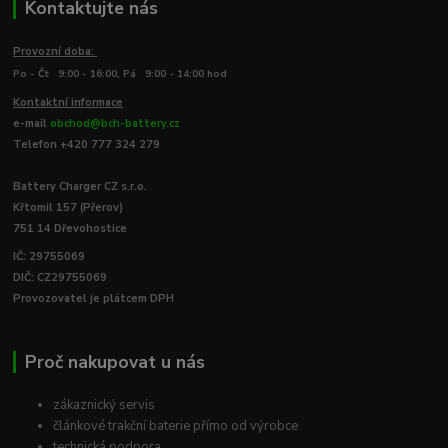
Kontaktujte nás
Provozní doba:
Po - Čt 9:00 - 16:00, Pá 9:00 - 14:00 hod
Kontaktní informace
e-mail
obchod@bch-battery.cz
Telefon +420 777 324 279
Battery Charger CZ s.r.o.
Křtomil 157 (Přerov)
751 14 Dřevohostice
IČ: 29755069
DIČ: CZ29755069
Provozovatel je plátcem DPH
Proč nakupovat u nás
zákaznický servis
článkové trakční baterie přímo od výrobce
technická podpora