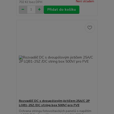
Není skladem
702 Kč
bez DPH
Přidat do košíku
Rozvaděč DC s dvoupólovým jističem 25A/C 2P
LQB1-25Z /DC string box 500V/ pro FVE
Ochrana stringu fotovoltaických panelů s napětím