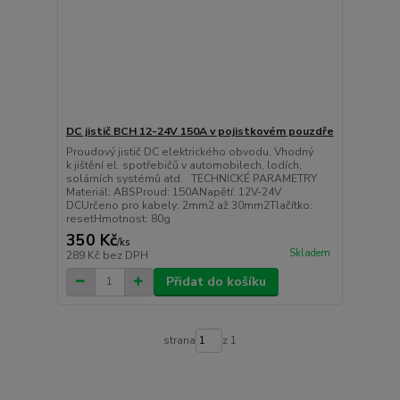
DC jistič BCH 12-24V 150A v pojistkovém pouzdře
Proudový jistič DC elektrického obvodu. Vhodný
k jištění el. spotřebičů v automobilech, lodích,
solárních systémů atd. TECHNICKÉ PARAMETRY
Materiál: ABSProud: 150ANapětí: 12V-24V
DCUrčeno pro kabely: 2mm2 až 30mm2Tlačítko:
resetHmotnost: 80g
350 Kč
/
ks
Skladem
289 Kč
bez DPH
Přidat do košíku
strana
z 1