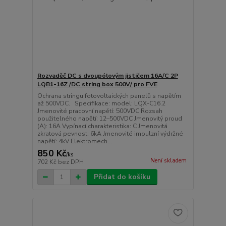
Rozvaděč DC s dvoupólovým jističem 16A/C 2P
LQB1-16Z /DC string box 500V/ pro FVE
Ochrana stringu fotovoltaických panelů s napětím
až 500VDC. Specifikace: model: LQX-C16.2
Jmenovité pracovní napětí: 500VDC Rozsah
použitelného napětí: 12–500VDC Jmenovitý proud
(A): 16A Vypínací charakteristika: C Jmenovitá
zkratová pevnost: 6kA Jmenovité impulzní výdržné
napětí: 4kV Elektromech...
850 Kč
/
ks
Není skladem
702 Kč
bez DPH
Přidat do košíku