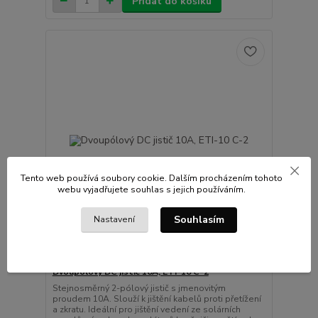
Přidat do košíku
Tento web používá soubory cookie. Dalším procházením tohoto
webu vyjadřujete souhlas s jejich používáním.
Souhlasím
Nastavení
3 hodnocení
Dvoupólový DC jistič 10A, ETI-10 C-2
Stejnosměrný 2-pólový jistič s jmenovitým
proudem 10A. Slouží k jištění kabelů proti přetížení
a zkratu. Ideální pro jištění vedení ze solárních