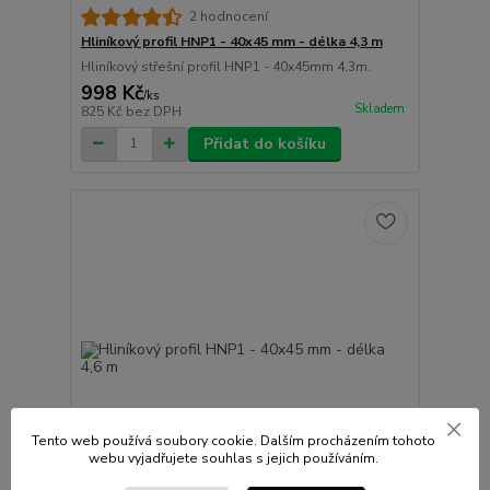
2 hodnocení
Hliníkový profil HNP1 - 40x45 mm - délka 4,3 m
Hliníkový střešní profil HNP1 - 40x45mm 4,3m.
998 Kč
/
ks
Skladem
825 Kč
bez DPH
Přidat do košíku
Tento web používá soubory cookie. Dalším procházením tohoto
2 599 Kč
webu vyjadřujete souhlas s jejich používáním.
- 55 %