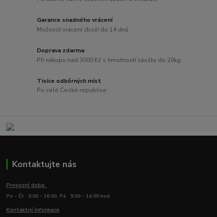
Garance snadného vrácení
Možnost vrácení zboží do 14 dnů
Doprava zdarma
Při nákupu nad 3000 Kč s hmotností zásilky do 20kg
Tisíce odběrných míst
Po celé České republice
Kontaktujte nás
Provozní doba:
Po - Čt 9:00 - 16:00, Pá 9:00 - 14:00 hod
Kontaktní informace