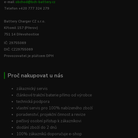
e-mail
obchod@bch-battery.cz
Telefon +420 777 324 279
Battery Charger CZ s.r.o.
Křtomil 157 (Přerov)
751 14 Dřevohostice
IČ: 29755069
DIČ: CZ29755069
Provozovatel je plátcem DPH
Proč nakupovat u nás
zákaznický servis
článkové trakční baterie přímo od výrobce
technická podpora
vlastní servis pro 100% nabízeného zboží
poradenství, projekční činnost a revize
pečlivý osobní přístup k zákazníkovi
dodání zboží do 2 dnů
100% zákazníků doporučuje e-shop