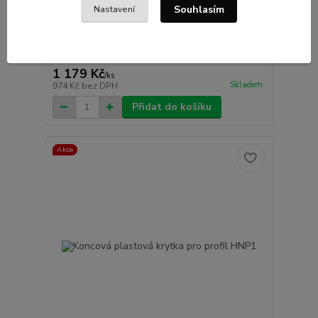
Souhlasím
Nastavení
Hliníkový profil HNP1 - 40x45 mm - délka 4,6 m
Hliníkový střešní profil HNP1 - 40x45mm s délko
4600mm.
1 179 Kč
/
ks
Skladem
974 Kč
bez DPH
Přidat do košíku
Akce