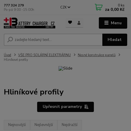
0
ks
777 324 279
CZK
za
0,00 Kč
Po-pá 9:00 -15:00h
Menu
Hledat
Úvod
VŠE PRO SOLÁRNÍ ELEKTRÁRNU
Nosné konstrukce panelů
Hliníkové profily
Hliníkové profily
Upřesnit parametry
Nejnovější
Nejlevnější
Nejdražší