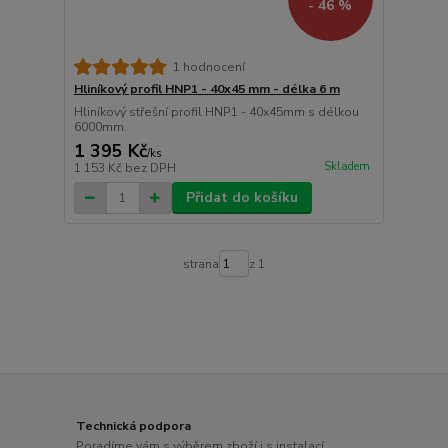
- 46 %
1 hodnocení
Hliníkový profil HNP1 - 40x45 mm - délka 6 m
Hliníkový střešní profil HNP1 - 40x45mm s délkou
6000mm.
1 395 Kč
/
ks
Skladem
1 153 Kč
bez DPH
Přidat do košíku
strana
z 1
Technická podpora
Poradíme vám s výběrem zboží i s instalací