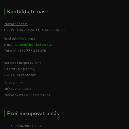
Kontaktujte nás
Provozní doba:
Po - Čt 9:00 - 16:00, Pá 9:00 - 14:00 hod
Kontaktní informace
e-mail
obchod@bch-battery.cz
Telefon +420 777 324 279
Battery Charger CZ s.r.o.
Křtomil 157 (Přerov)
751 14 Dřevohostice
IČ: 29755069
DIČ: CZ29755069
Provozovatel je plátcem DPH
Proč nakupovat u nás
zákaznický servis