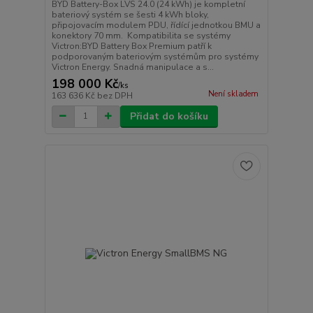
BYD Battery-Box LVS 24.0 (24 kWh) je kompletní
bateriový systém se šesti 4 kWh bloky,
připojovacím modulem PDU, řídící jednotkou BMU a
konektory 70 mm. Kompatibilita se systémy
Victron:BYD Battery Box Premium patří k
podporovaným bateriovým systémům pro systémy
Victron Energy. Snadná manipulace a s...
198 000 Kč
/
ks
Není skladem
163 636 Kč
bez DPH
Přidat do košíku