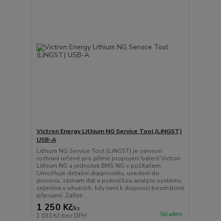
Victron Energy Lithium NG Service Tool (LiNGST)
USB-A
Lithium NG Service Tool (LiNGST) je servisní
rozhraní určené pro přímé propojení baterií Victron
Lithium NG a jednotek BMS NG s počítačem.
Umožňuje detailní diagnostiku, uvedení do
provozu, záznam dat a pokročilou analýzu systému
zejména v situacích, kdy není k dispozici bezdrátové
připojení. Zaříze...
1 250 Kč
/
ks
Skladem
1 033 Kč
bez DPH