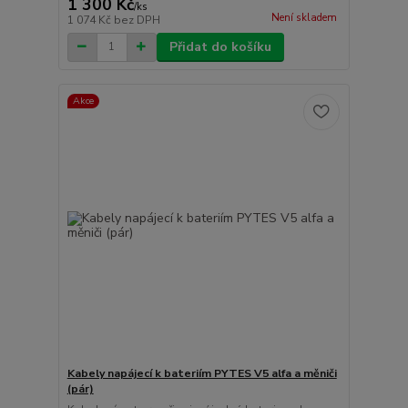
1 300 Kč
/
ks
Není skladem
1 074 Kč
bez DPH
Přidat do košíku
Akce
Kabely napájecí k bateriím PYTES V5 alfa a měniči
(pár)