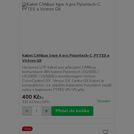
Kabel CANbus type A pro Pylontech-C, PYTES a
Victron GX
Upravený UTP kabel pro připojení CANbus
komunikace 48V baterií Pylontech US2000C /
US3000C / US5000 s monitoringem Victron
ColorControl GX , Venus GX, Cerbo GX.Kabel je
kompatibilní i se staršími bateriemi Pylontech xxxxB
nebo s bateriemi PYTES V5 / V5 alfa.
400 Kč
/
ks
Skladem
331 Kč
bez DPH
Přidat do košíku
Akce