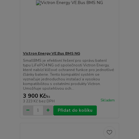
Victron Energy VE.Bus BMS NG
SmallBMS je efektivní řešení pro správu baterií
typu LiFePO4 NG od společnosti Victron Energy,
které nabízí klíčové ochranné funkce pro jednotlivé
články baterie. Tento kompaktní systém se
vyznačuje jednoduchou instalací a vysokou
kompatibilitou s ostatními produkty Victron.
Umožňuje spolehlivou och...
3 900 Kč
/
ks
Skladem
3 223 Kč
bez DPH
Přidat do košíku