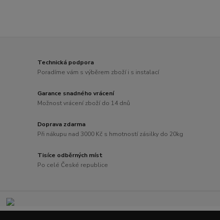
Technická podpora
Poradíme vám s výběrem zboží i s instalací
Garance snadného vrácení
Možnost vrácení zboží do 14 dnů
Doprava zdarma
Při nákupu nad 3000 Kč s hmotností zásilky do 20kg
Tisíce odběrných míst
Po celé České republice