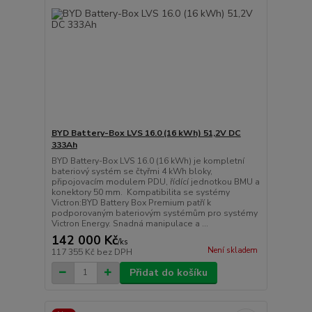
BYD Battery-Box LVS 16.0 (16 kWh) 51,2V DC
333Ah
BYD Battery-Box LVS 16.0 (16 kWh) je kompletní
bateriový systém se čtyřmi 4 kWh bloky,
připojovacím modulem PDU, řídící jednotkou BMU a
konektory 50 mm. Kompatibilita se systémy
Victron:BYD Battery Box Premium patří k
podporovaným bateriovým systémům pro systémy
Victron Energy. Snadná manipulace a ...
142 000 Kč
/
ks
Není skladem
117 355 Kč
bez DPH
Přidat do košíku