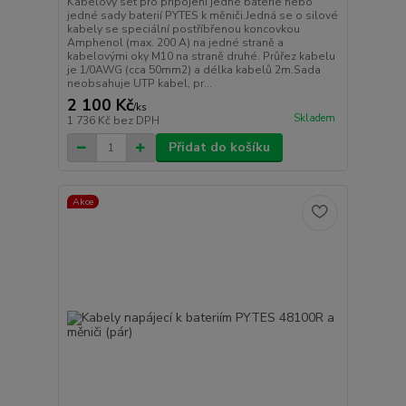
Kabelový set pro připojení jedné baterie nebo
jedné sady baterií PYTES k měniči.Jedná se o silové
kabely se speciální postříbřenou koncovkou
Amphenol (max. 200 A) na jedné straně a
kabelovými oky M10 na straně druhé. Průřez kabelu
je 1/0AWG (cca 50mm2) a délka kabelů 2m.Sada
neobsahuje UTP kabel, pr...
2 100 Kč
/
ks
Skladem
1 736 Kč
bez DPH
Přidat do košíku
Akce