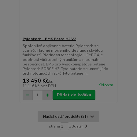
Pylontech - BMS Force H2 V2
Spolehlivé a výkonné baterie Pylontech se
vyznačují kromě moderního designu i skvělou
funkčností. Předností technologie LiFePO4 je
odolnost vůči tepelným únikům a maximální
bezpečnost. BMS pro Vysokonapěťové baterie
Pylontech FORCE H2. Tyto baterie se umísťují do
technologických racků Tyto baterie n...
13 450 Kč
/
ks
Skladem
11 116 Kč
bez DPH
Přidat do košíku
Načíst další produkty (21)
strana
z 3
další