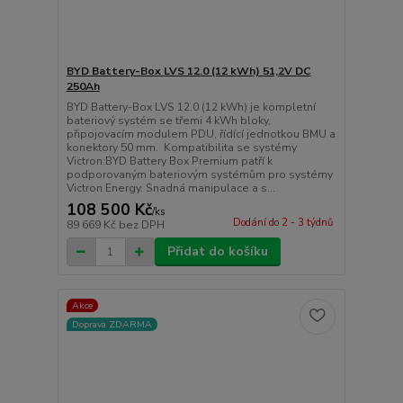
BYD Battery-Box LVS 12.0 (12 kWh) 51,2V DC
250Ah
BYD Battery-Box LVS 12.0 (12 kWh) je kompletní
bateriový systém se třemi 4 kWh bloky,
připojovacím modulem PDU, řídící jednotkou BMU a
konektory 50 mm. Kompatibilita se systémy
Victron:BYD Battery Box Premium patří k
podporovaným bateriovým systémům pro systémy
Victron Energy. Snadná manipulace a s...
108 500 Kč
/
ks
Dodání do 2 - 3 týdnů
89 669 Kč
bez DPH
Přidat do košíku
Akce
Doprava ZDARMA