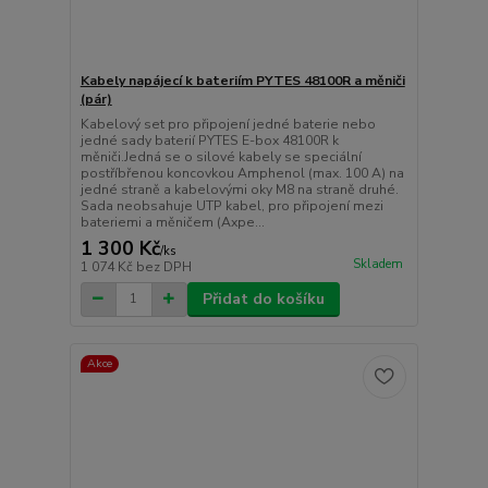
Kabely napájecí k bateriím PYTES 48100R a měniči
(pár)
Kabelový set pro připojení jedné baterie nebo
jedné sady baterií PYTES E-box 48100R k
měniči.Jedná se o silové kabely se speciální
postříbřenou koncovkou Amphenol (max. 100 A) na
jedné straně a kabelovými oky M8 na straně druhé.
Sada neobsahuje UTP kabel, pro připojení mezi
bateriemi a měničem (Axpe...
1 300 Kč
/
ks
Skladem
1 074 Kč
bez DPH
Přidat do košíku
Akce