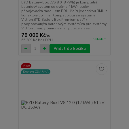
BYD Battery-Box LVS 8.0 (8 kWh) je kompletní
bateriový systém se dvěma 4 kWh bloky,
připojovacím modulem PDU, řídící jednotkou BMU a
konektory 35 mm. Kompatibilita se systémy
Victron:BYD Battery Box Premium patří k
podporovaným bateriovým systémům pro systémy
Victron Energy. Snadná manipulace a ses...
79 000 Kč
/
ks
Skladem
65 289 Kč
bez DPH
Přidat do košíku
Akce
Doprava ZDARMA