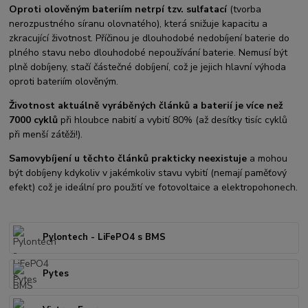
Oproti olověným bateriím netrpí tzv. sulfatací
(tvorba
nerozpustného síranu olovnatého), která snižuje kapacitu a
zkracující životnost. Příčinou je dlouhodobé nedobíjení baterie do
plného stavu nebo dlouhodobé nepoužívání baterie. Nemusí být
plně dobíjeny, stačí částečné dobíjení, což je jejich hlavní výhoda
oproti bateriím olověným.
Životnost aktuálně vyráběných článků a baterií je více než
7000 cyklů
při hloubce nabití a vybití 80% (až desítky tisíc cyklů
při menší zátěži!).
Samovybíjení u těchto článků prakticky neexistuje
a mohou
být dobíjeny kdykoliv v jakémkoliv stavu vybití (nemají paměťový
efekt) což je ideální pro použití ve fotovoltaice a elektropohonech.
Pylontech - LiFePO4 s BMS
Pytes