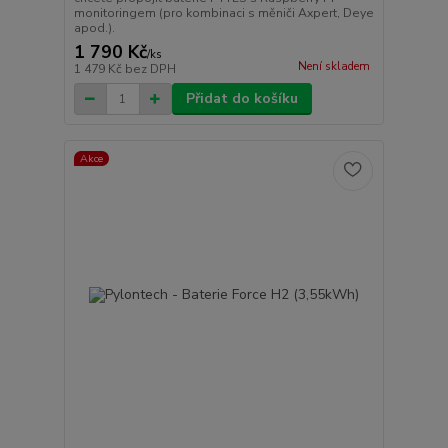
monitoringem (pro kombinaci s měniči Axpert, Deye
apod.).
1 790 Kč
/
ks
Není skladem
1 479 Kč
bez DPH
Přidat do košíku
Akce