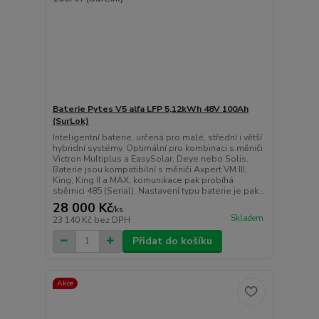
Baterie Pytes V5 alfa LFP 5,12kWh 48V 100Ah
(SurLok)
Inteligentní baterie, určená pro malé, střední i větší
hybridní systémy. Optimální pro kombinaci s měniči
Victron Multiplus a EasySolar, Deye nebo Solis.
Baterie jsou kompatibilní s měniči Axpert VM III,
King, King II a MAX, komunikace pak probíhá
sběrnici 485 (Serial). Nastavení typu baterie je pak...
28 000 Kč
/
ks
Skladem
23 140 Kč
bez DPH
Přidat do košíku
Akce