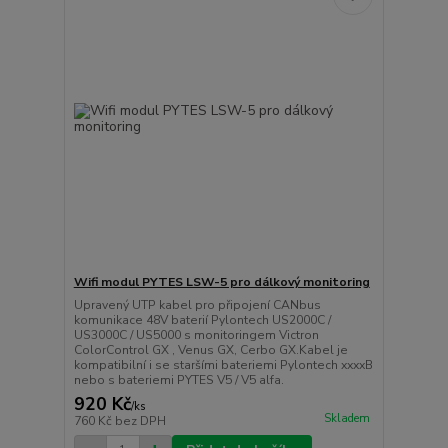
Wifi modul PYTES LSW-5 pro dálkový monitoring
Upravený UTP kabel pro připojení CANbus
komunikace 48V baterií Pylontech US2000C /
US3000C / US5000 s monitoringem Victron
ColorControl GX , Venus GX, Cerbo GX.Kabel je
kompatibilní i se staršími bateriemi Pylontech xxxxB
nebo s bateriemi PYTES V5 / V5 alfa.
920 Kč
/
ks
Skladem
760 Kč
bez DPH