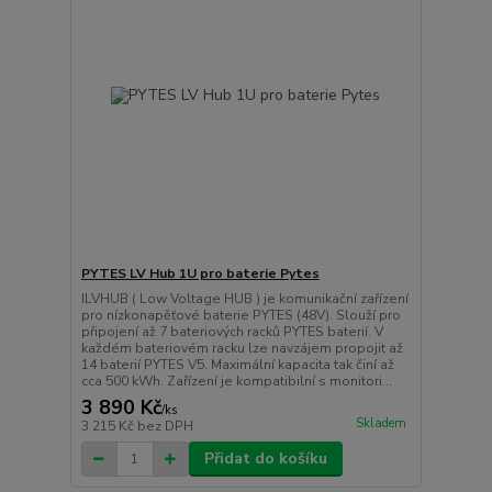
PYTES LV Hub 1U pro baterie Pytes
ILVHUB ( Low Voltage HUB ) je komunikační zařízení
pro nízkonapěťové baterie PYTES (48V). Slouží pro
připojení až 7 bateriových racků PYTES baterií. V
každém bateriovém racku lze navzájem propojit až
14 baterií PYTES V5. Maximální kapacita tak činí až
cca 500 kWh. Zařízení je kompatibilní s monitori...
3 890 Kč
/
ks
Skladem
3 215 Kč
bez DPH
Přidat do košíku