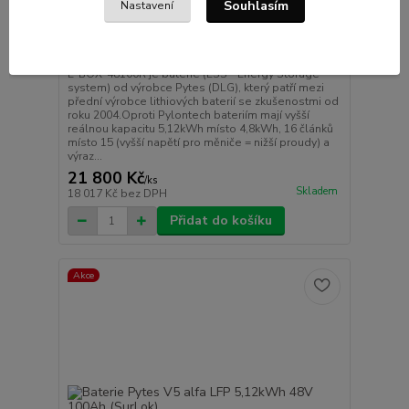
Souhlasím
Nastavení
Baterie Pytes E-box 48100R LFP 5,12kWh 48V
100Ah (var.C)
E-BOX-48100R je baterie (ESS - Energy Storage
system) od výrobce Pytes (DLG), který patří mezi
přední výrobce lithiových baterií se zkušenostmi od
roku 2004.Oproti Pylontech bateriím mají vyšší
reálnou kapacitu 5,12kWh místo 4,8kWh, 16 článků
místo 15 (vyšší napětí pro měniče = nižší proudy) a
výraz...
21 800 Kč
/
ks
Skladem
18 017 Kč
bez DPH
Přidat do košíku
Akce