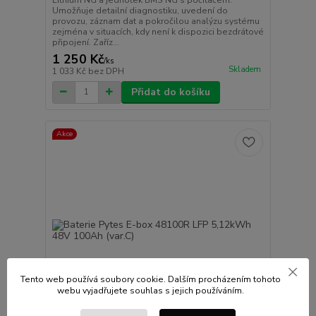
Umožňuje detailní diagnostiku, uvedení do
provozu, záznam dat a pokročilou analýzu systému
zejména v situacích, kdy není k dispozici bezdrátové
připojení. Zaříz...
1 250 Kč
/
ks
Skladem
1 033 Kč
bez DPH
Přidat do košíku
Akce
Tento web používá soubory cookie. Dalším procházením tohoto
webu vyjadřujete souhlas s jejich používáním.