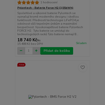
1 hodnocení
Pylontech - Baterie Force H2 (3,55kWh)
Spolehlivé a výkonné baterie Pylontech se
vyznačují kromě moderního designu i skvělou
funkčností. Předností technologie LiFePO4 je
odolnost vůči tepelným únikům a maximální
bezpečnost. Vysokonapěťové baterie Pylontech
FORCE H2. Tyto baterie se umísťují do
technologických racků Tyto baterie nemají B...
18 740 Kč
/
ks
Skladem
15 488 Kč
bez DPH
Přidat do košíku
Akce