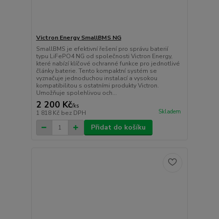
Victron Energy SmallBMS NG
SmallBMS je efektivní řešení pro správu baterií
typu LiFePO4 NG od společnosti Victron Energy,
které nabízí klíčové ochranné funkce pro jednotlivé
články baterie. Tento kompaktní systém se
vyznačuje jednoduchou instalací a vysokou
kompatibilitou s ostatními produkty Victron.
Umožňuje spolehlivou och...
2 200 Kč
/
ks
Skladem
1 818 Kč
bez DPH
Přidat do košíku