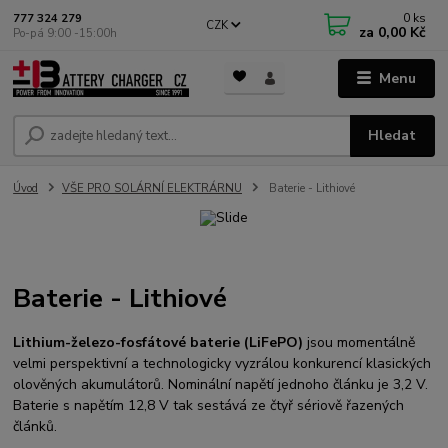
0
ks
777 324 279
CZK
za
0,00 Kč
Po-pá 9:00 -15:00h
Menu
Hledat
Úvod
VŠE PRO SOLÁRNÍ ELEKTRÁRNU
Baterie - Lithiové
Baterie - Lithiové
Lithium-železo-fosfátové baterie (LiFePO)
jsou momentálně
velmi perspektivní a technologicky vyzrálou konkurencí klasických
olověných akumulátorů. Nominální napětí jednoho článku je 3,2 V.
Baterie s napětím 12,8 V tak sestává ze čtyř sériově řazených
článků.