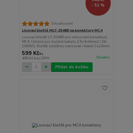
1 220 Kč
- 51 %
5 hodnocení
Lisovací kleště MLY-2546B na konektory MC4
Lisovací kleště LY-2546B pro nalisování konektorů
MC4. Určené pro Solární kabely 2,5+4+6mm2 / 26–
10AWG. Kleště zvládnou nalisovat i kabel Cu10mm.
599 Kč
/
ks
Skladem
495 Kč
bez DPH
Přidat do košíku