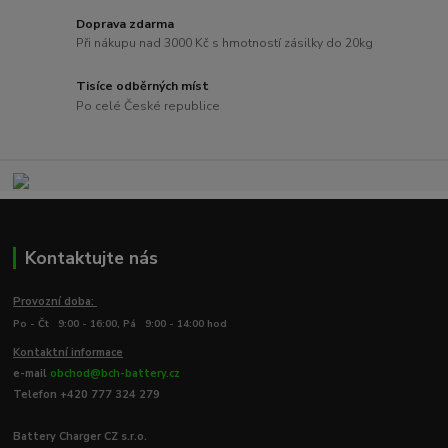
Doprava zdarma
Při nákupu nad 3000 Kč s hmotností zásilky do 20kg
Tisíce odběrných míst
Po celé České republice
Kontaktujte nás
Provozní doba:
Po - Čt 9:00 - 16:00, Pá 9:00 - 14:00 hod
Kontaktní informace
e-mail
obchod@bch-battery.cz
Telefon +420 777 324 279
Battery Charger CZ s.r.o.