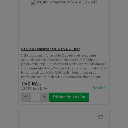
Stäubli konektor MC4-EVO2 - pár
Výhody použití produktu Spolehlivé a odolné
spojení pro váš fotovoltaický systém Odolnost
proti vodě, teplu a UV záření Nízká ztráta výkonu pro
optimální efektivitu Nejvyšší kvalita s certifikáty TÜV-
Rheinland, UL, CSA, CQC a JET Odolnost proti
mořským solím a čpavku ve vzduchu Vhodné pro ...
150 Kč
/
ks
Skladem
124 Kč
bez DPH
Přidat do košíku