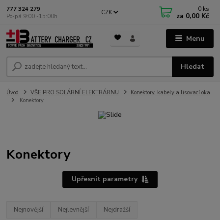
0
ks
777 324 279
CZK
za
0,00 Kč
Po-pá 9:00 -15:00h
Menu
Hledat
Úvod
VŠE PRO SOLÁRNÍ ELEKTRÁRNU
Konektory, kabely a lisovací oka
Konektory
Konektory
Upřesnit parametry
Nejnovější
Nejlevnější
Nejdražší