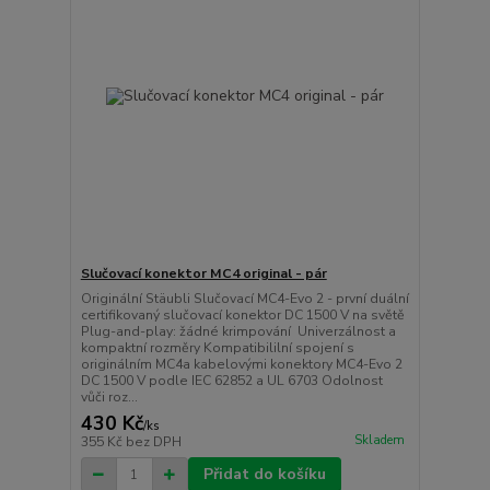
Slučovací konektor MC4 original - pár
Originální Stäubli Slučovací MC4-Evo 2 - první duální
certifikovaný slučovací konektor DC 1500 V na světě
Plug-and-play: žádné krimpování Univerzálnost a
kompaktní rozměry Kompatibililní spojení s
originálním MC4a kabelovými konektory MC4-Evo 2
DC 1500 V podle IEC 62852 a UL 6703 Odolnost
vůči roz...
430 Kč
/
ks
Skladem
355 Kč
bez DPH
Přidat do košíku