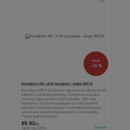
75 Kč
- 13 %
Konektor MC-4-M na panel - male /MC4/
Konektory MC4 slouží pro napojení prodlužovacích
kabelů k solárnímu panelu. Konektory jsou pro
všechny typy panelů z naší nabídky. Tyto dva
konektory slouží pro napojení prodlužovacích
kabelů k solárnímu panelu. Konektory MC4 jsou
určeny pro všechny typy panelů z naší nabídky.
Pouze kvalitní konekt...
65 Kč
/
ks
Skladem
54 Kč
bez DPH