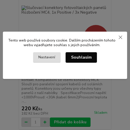
295 Kč
- 25 %
Tento web používá soubory cookie. Dalším procházením tohoto
webu vyjadřujete souhlas s jejich používáním.
Souhlasím
Nastavení
2 hodnocení
Slučovací konektory fotovoltaických panelů
Rozbočení MC4, 1x Positive / 3x Negative
Slučovací konektory MC4 1x Positive / 3x Negative
kontakt. Kompatibilní se všemi konektory MC4.
Slouží pro paralelní spojení kabelů od solárních
panelů. Konektory jsou určeny pro všechny typy
panelů z naší nabídky. SpecifikaceProvozní napětí:
<1000VProud: <30A (kabel 6mm2)Provozní teplota
:-...
220 Kč
/
ks
Skladem
182 Kč
bez DPH
Přidat do košíku