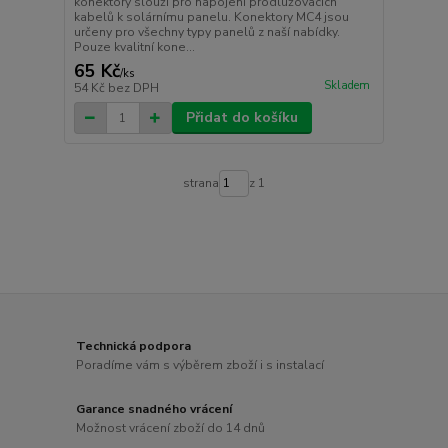
konektory slouží pro napojení prodlužovacích
kabelů k solárnímu panelu. Konektory MC4 jsou
určeny pro všechny typy panelů z naší nabídky.
Pouze kvalitní kone...
65 Kč
/
ks
Skladem
54 Kč
bez DPH
Přidat do košíku
strana
z 1
Technická podpora
Poradíme vám s výběrem zboží i s instalací
Garance snadného vrácení
Možnost vrácení zboží do 14 dnů