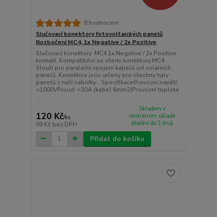
8 hodnocení
Slučovací konektory fotovoltaických panelů
Rozbočení MC4, 1x Negative / 2x Pozitive
Slučovací konektory MC4 1x Negative / 2x Positive
kontakt. Kompatibilní se všemi konektory MC4.
Slouží pro paralelní spojení kabelů od solárních
panelů. Konektory jsou určeny pro všechny typy
panelů z naší nabídky. SpecifikaceProvozní napětí:
<1000VProud: <30A (kabel 6mm2)Provozní teplota
:...
Skladem v
120 Kč
centrálním skladě
/
ks
(dodání do 2 dnů)
99 Kč
bez DPH
Přidat do košíku