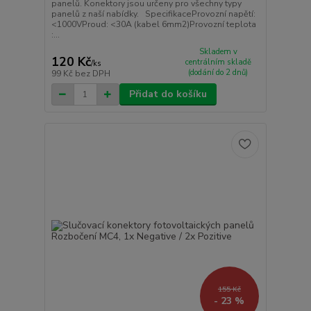
panelů. Konektory jsou určeny pro všechny typy
panelů z naší nabídky. SpecifikaceProvozní napětí:
<1000VProud: <30A (kabel 6mm2)Provozní teplota
:...
Skladem v
120 Kč
centrálním skladě
/
ks
(dodání do 2 dnů)
99 Kč
bez DPH
Přidat do košíku
155 Kč
- 23 %