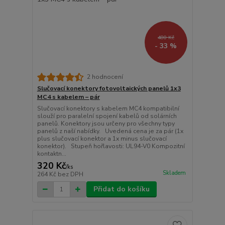
480 Kč
- 33 %
2 hodnocení
Slučovací konektory fotovoltaických panelů 1x3
MC4 s kabelem – pár
Slučovací konektory s kabelem MC4 kompatibilní
slouží pro paralelní spojení kabelů od solárních
panelů. Konektory jsou určeny pro všechny typy
panelů z naší nabídky. Uvedená cena je za pár (1x
plus slučovací konektor a 1x minus slučovací
konektor). Stupeň hořlavosti: UL94-V0 Kompozitní
kontaktn...
320 Kč
/
ks
Skladem
264 Kč
bez DPH
Přidat do košíku