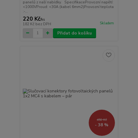
panelů z naší nabídky. SpecifikaceProvozní napětí:
<1000VProud: <30A (kabel 6mm2)Provozní teplota
:-...
220 Kč
/
ks
Skladem
182 Kč
bez DPH
Přidat do košíku
450 Kč
- 38 %