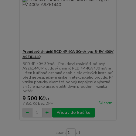
Proudový chránič RCD 4P 40A 30mA typ B-EV 400V
A9Z61440
RCD 4P 40A 30mA – Proudový chránič 4-pólový
A9Z61440 Proudový chránič RCD 4P 40A / 30 mA je
určen k účinné ochraně osob a elektrických instalací
před nebezpečným únikem elektrického proudu. Při
vzniku poruchy okamžitě odpojí napájení a výrazně
snižuje riziko úrazu elektrickým proudem i vzniku
požáru...
9 500 Kč
/
ks
Skladem
7 851 Kč
bez DPH
Přidat do košíku
strana
z 1