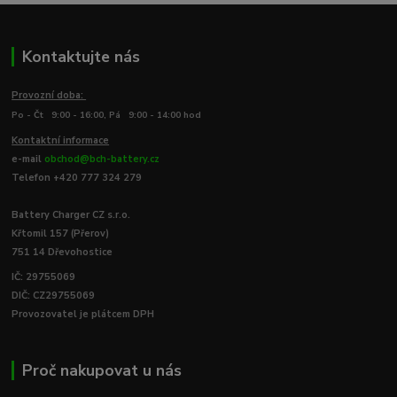
Kontaktujte nás
Provozní doba:
Po - Čt 9:00 - 16:00, Pá 9:00 - 14:00 hod
Kontaktní informace
e-mail
obchod@bch-battery.cz
Telefon +420 777 324 279
Battery Charger CZ s.r.o.
Křtomil 157 (Přerov)
751 14 Dřevohostice
IČ: 29755069
DIČ: CZ29755069
Provozovatel je plátcem DPH
Proč nakupovat u nás