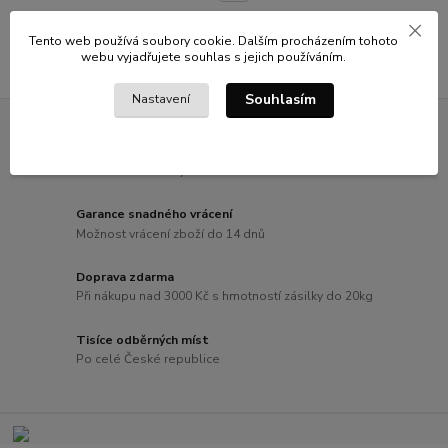
Tento web používá soubory cookie. Dalším procházením tohoto
webu vyjadřujete souhlas s jejich používáním.
Souhlasím
Nastavení
Technická podpora
Poradíme vám s výběrem zboží i s instalací
Garance snadného vrácení
Možnost vrácení zboží do 14 dnů
Doprava zdarma
Při nákupu nad 3000 Kč s hmotností zásilky do 20kg
Tisíce odběrných míst
Po celé České republice