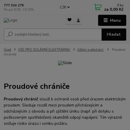
0
ks
777 324 279
CZK
za
0,00 Kč
Po-pá 9:00 -15:00h
Menu
Hledat
Úvod
VŠE PRO SOLÁRNÍ ELEKTRÁRNU
Jištění a odpínání
Proudové
chrániče
Proudové chrániče
Proudový chránič
slouží k ochraně osob před úrazem elektrickým
proudem. Sleduje rozdíl mezi proudem přicházejícím a
odcházejícím z obvodu a při zjištění úniku (např. při dotyku s
poškozeným spotřebičem) okamžitě odpojí napájení. Tím výrazně
snižuje riziko úrazu i vzniku požáru.