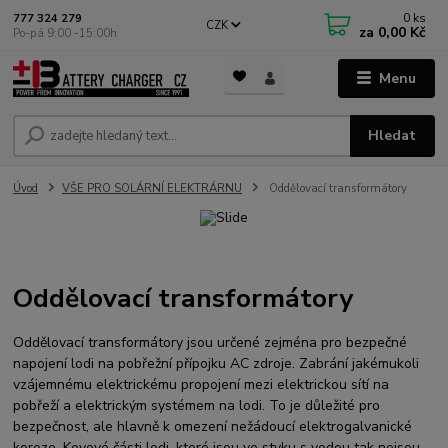
0
ks
777 324 279
CZK
za
0,00 Kč
Po-pá 9:00 -15:00h
Menu
Hledat
Úvod
VŠE PRO SOLÁRNÍ ELEKTRÁRNU
Oddělovací transformátory
Oddělovací transformátory
Oddělovací transformátory jsou určené zejména pro bezpečné
napojení lodi na pobřežní přípojku AC zdroje. Zabrání jakémukoli
vzájemnému elektrickému propojení mezi elektrickou sítí na
pobřeží a elektrickým systémem na lodi. To je důležité pro
bezpečnost, ale hlavně k omezení nežádoucí elektrogalvanické
koroze. Kovové části lodi, které jsou ve styku s vodou tak nejsou