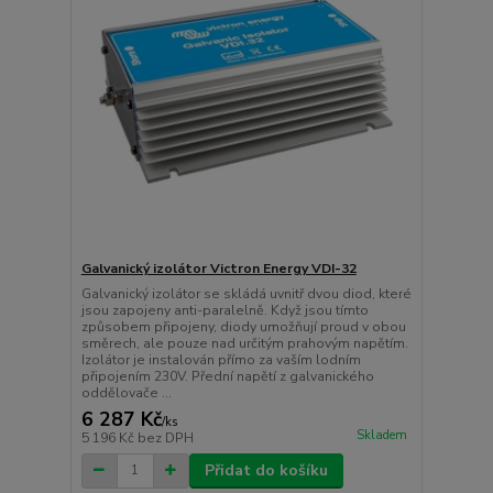
Galvanický izolátor Victron Energy VDI-32
Galvanický izolátor se skládá uvnitř dvou diod, které
jsou zapojeny anti-paralelně. Když jsou tímto
způsobem připojeny, diody umožňují proud v obou
směrech, ale pouze nad určitým prahovým napětím.
Izolátor je instalován přímo za vaším lodním
připojením 230V. Přední napětí z galvanického
oddělovače ...
6 287 Kč
/
ks
Skladem
5 196 Kč
bez DPH
Přidat do košíku