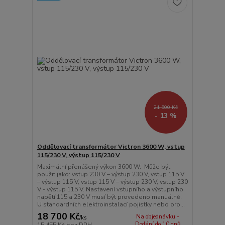
21 500 Kč
- 13 %
Oddělovací transformátor Victron 3600 W, vstup
115/230 V, výstup 115/230 V
Maximální přenášený výkon 3600 W. Může být
použit jako: vstup 230 V – výstup 230 V, vstup 115 V
– výstup 115 V, vstup 115 V – výstup 230 V, vstup 230
V - výstup 115 V. Nastavení vstupního a výstupního
napětí 115 a 230 V musí být provedeno manuálně.
U standardních elektroinstalací pojistky nebo pro...
18 700 Kč
Na objednávku -
/
ks
Dodání do 10 dnů