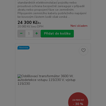
standardních elektroinstalací pojistky nebo
proudová ochrana bezpečně zareaguje v případě
zkratu nebo propojení fáze se zemněním.
Připojením zemnícího kabelu pobřežního napájení
ke kovovým částem lodě však vzniká ...
24 300 Kč
/
ks
Není skladem
20 083 Kč
bez DPH
Přidat do košíku
Novinka
24 500 Kč
- 30 %