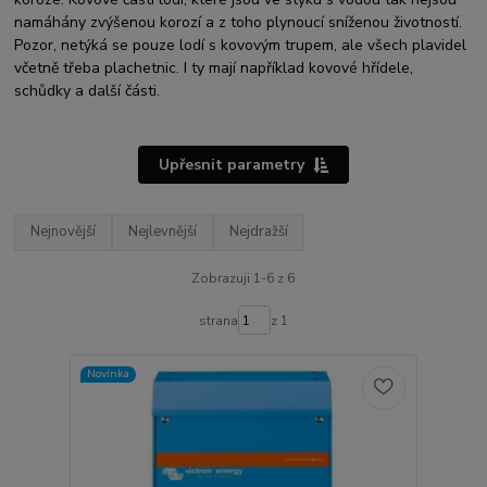
namáhány zvýšenou korozí a z toho plynoucí sníženou životností.
Pozor, netýká se pouze lodí s kovovým trupem, ale všech plavidel
včetně třeba plachetnic. I ty mají například kovové hřídele,
schůdky a další části.
Upřesnit parametry
Nejnovější
Nejlevnější
Nejdražší
Zobrazuji 1-6 z 6
strana
z 1
Novinka