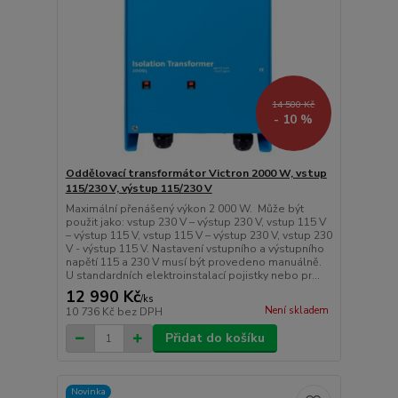
14 500 Kč
- 10 %
Oddělovací transformátor Victron 2000 W, vstup
115/230 V, výstup 115/230 V
Maximální přenášený výkon 2 000 W. Může být
použit jako: vstup 230 V – výstup 230 V, vstup 115 V
– výstup 115 V, vstup 115 V – výstup 230 V, vstup 230
V - výstup 115 V. Nastavení vstupního a výstupního
napětí 115 a 230 V musí být provedeno manuálně.
U standardních elektroinstalací pojistky nebo pr...
12 990 Kč
/
ks
Není skladem
10 736 Kč
bez DPH
Přidat do košíku
Novinka