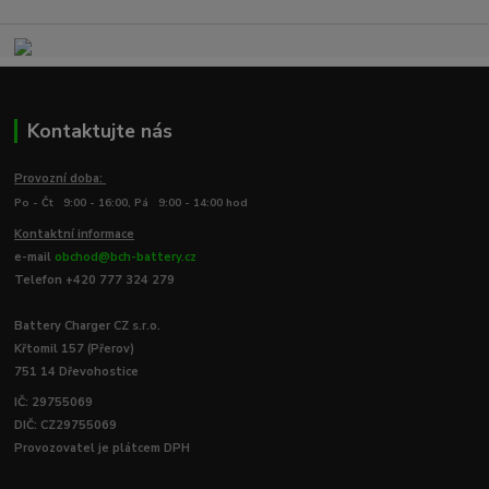
Kontaktujte nás
Provozní doba:
Po - Čt 9:00 - 16:00, Pá 9:00 - 14:00 hod
Kontaktní informace
e-mail
obchod@bch-battery.cz
Telefon +420 777 324 279
Battery Charger CZ s.r.o.
Křtomil 157 (Přerov)
751 14 Dřevohostice
IČ: 29755069
DIČ: CZ29755069
Provozovatel je plátcem DPH