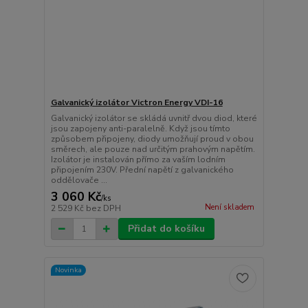
Galvanický izolátor Victron Energy VDI-16
Galvanický izolátor se skládá uvnitř dvou diod, které
jsou zapojeny anti-paralelně. Když jsou tímto
způsobem připojeny, diody umožňují proud v obou
směrech, ale pouze nad určitým prahovým napětím.
Izolátor je instalován přímo za vaším lodním
připojením 230V. Přední napětí z galvanického
oddělovače ...
3 060 Kč
/
ks
Není skladem
2 529 Kč
bez DPH
Přidat do košíku
Novinka