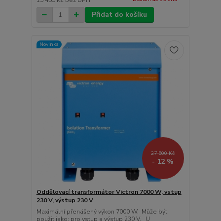
15 455 Kč
bez DPH
Přidat do košíku
Novinka
27 500 Kč
- 12 %
Oddělovací transformátor Victron 7000 W, vstup
230 V, výstup 230 V
Maximální přenášený výkon 7000 W. Může být
použit jako: pro vstup a výstup 230 V. U