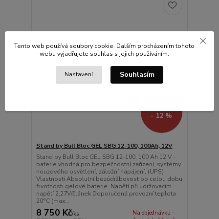
Tento web používá soubory cookie. Dalším procházením tohoto
webu vyjadřujete souhlas s jejich používáním.
Souhlasím
Nastavení
9 900 Kč
- 12 %
Stand by Bull Bloc GEL SBG 12-100, 100Ah, 12V
Stand by Bull Bloc GEL SBG 12-100, 100 Ah 12 V -
baterie vhodná pro bezpečnostní zařízení, systémy
nouzového osvětlení, záložní napájení, (UPS)
Vlastnosti Absolutní bezúdržbovost po celou dobu
životnosti gelové baterie Napětí při udržovacím
napětí 2,27V/článek Doporučená provozní teplota
20°C (max...
8 750 Kč
Na objednávku -
/
ks