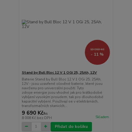
10 900 Kč
- 11 %
Stand by Bull Bloc 12 V 1 OGi 25, 25Ah, 12V
Baterie Stand by Bull Bloc 12 V 1 OGi 25, 25Ah,
12V - jsou uzavřené olověné baterie, které jsou
navrženy pro univerzální použití. Tyto
zdroje energie jsou vhodné jak pro krátkodobé
vybíjení vysokým proudem, tak pro dlouhodobé
kapacitní vybíjení. Používají se v elektrárnách,
transformačních stanicích...
9 690 Kč
/
ks
Skladem
8 008 Kč
bez DPH
Přidat do košíku