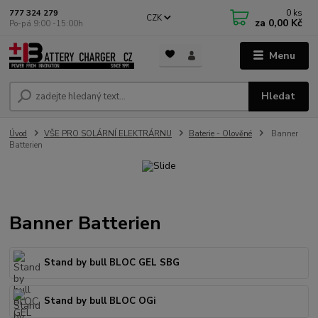
0
ks
777 324 279
CZK
za
0,00 Kč
Po-pá 9:00 -15:00h
Menu
Hledat
Úvod
VŠE PRO SOLÁRNÍ ELEKTRÁRNU
Baterie - Olověné
Banner
Batterien
Banner Batterien
Stand by bull BLOC GEL SBG
Stand by bull BLOC OGi