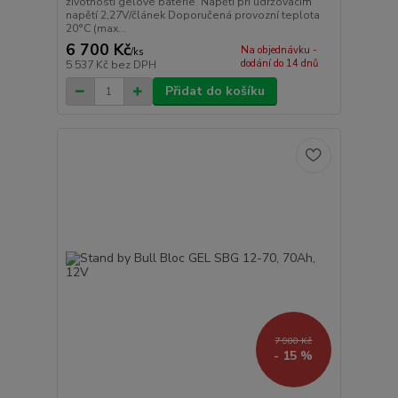
životnosti gelové baterie Napětí při udržovacím
napětí 2,27V/článek Doporučená provozní teplota
20°C (max...
6 700 Kč
Na objednávku -
/
ks
dodání do 14 dnů
5 537 Kč
bez DPH
Přidat do košíku
7 900 Kč
- 15 %