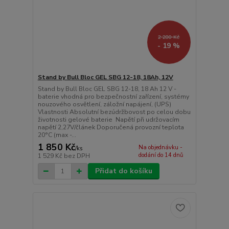
2 280 Kč
- 19 %
Stand by Bull Bloc GEL SBG 12-18, 18Ah, 12V
Stand by Bull Bloc GEL SBG 12-18, 18 Ah 12 V -
baterie vhodná pro bezpečnostní zařízení, systémy
nouzového osvětlení, záložní napájení, (UPS)
Vlastnosti Absolutní bezúdržbovost po celou dobu
životnosti gelové baterie Napětí při udržovacím
napětí 2,27V/článek Doporučená provozní teplota
20°C (max -...
1 850 Kč
Na objednávku -
/
ks
dodání do 14 dnů
1 529 Kč
bez DPH
Přidat do košíku