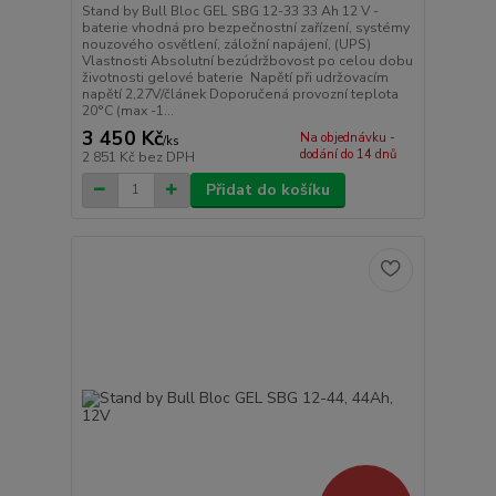
Stand by Bull Bloc GEL SBG 12-33 33 Ah 12 V -
baterie vhodná pro bezpečnostní zařízení, systémy
nouzového osvětlení, záložní napájení, (UPS)
Vlastnosti Absolutní bezúdržbovost po celou dobu
životnosti gelové baterie Napětí při udržovacím
napětí 2,27V/článek Doporučená provozní teplota
20°C (max -1...
3 450 Kč
Na objednávku -
/
ks
dodání do 14 dnů
2 851 Kč
bez DPH
Přidat do košíku