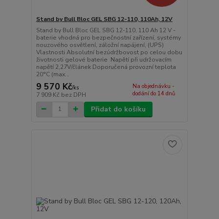
Stand by Bull Bloc GEL SBG 12-110, 110Ah, 12V
Stand by Bull Bloc GEL SBG 12-110, 110 Ah 12 V -
baterie vhodná pro bezpečnostní zařízení, systémy
nouzového osvětlení, záložní napájení, (UPS)
Vlastnosti Absolutní bezúdržbovost po celou dobu
životnosti gelové baterie Napětí při udržovacím
napětí 2,27V/článek Doporučená provozní teplota
20°C (max...
9 570 Kč
Na objednávku -
/
ks
dodání do 14 dnů
7 909 Kč
bez DPH
Přidat do košíku