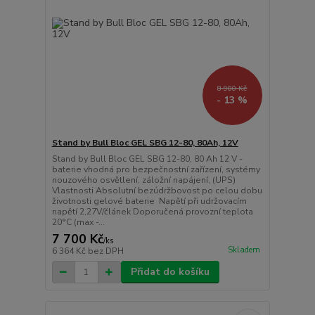
8 900 Kč
- 13 %
Stand by Bull Bloc GEL SBG 12-80, 80Ah, 12V
Stand by Bull Bloc GEL SBG 12-80, 80 Ah 12 V -
baterie vhodná pro bezpečnostní zařízení, systémy
nouzového osvětlení, záložní napájení, (UPS)
Vlastnosti Absolutní bezúdržbovost po celou dobu
životnosti gelové baterie Napětí při udržovacím
napětí 2,27V/článek Doporučená provozní teplota
20°C (max -...
7 700 Kč
/
ks
Skladem
6 364 Kč
bez DPH
Přidat do košíku