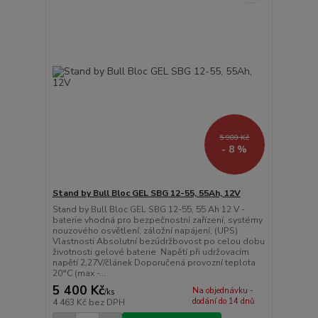
5 900 Kč
- 8 %
Stand by Bull Bloc GEL SBG 12-55, 55Ah, 12V
Stand by Bull Bloc GEL SBG 12-55, 55 Ah 12 V -
baterie vhodná pro bezpečnostní zařízení, systémy
nouzového osvětlení, záložní napájení, (UPS)
Vlastnosti Absolutní bezúdržbovost po celou dobu
životnosti gelové baterie Napětí při udržovacím
napětí 2,27V/článek Doporučená provozní teplota
20°C (max -...
5 400 Kč
Na objednávku -
/
ks
dodání do 14 dnů
4 463 Kč
bez DPH