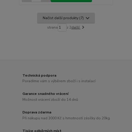
Načíst další produkty (7)
strana
z 2
další
Technická podpora
Poradíme vám s výběrem zboží i s instalací
Garance snadného vrácení
Možnost vrácení zboží do 14 dnů
Doprava zdarma
Při nákupu nad 3000 Kč s hmotností zásilky do 20kg
Tisíce odběrných míst