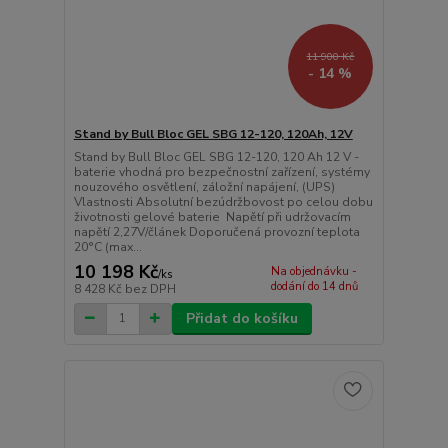
11 900 Kč
- 14 %
Stand by Bull Bloc GEL SBG 12-120, 120Ah, 12V
Stand by Bull Bloc GEL SBG 12-120, 120 Ah 12 V -
baterie vhodná pro bezpečnostní zařízení, systémy
nouzového osvětlení, záložní napájení, (UPS)
Vlastnosti Absolutní bezúdržbovost po celou dobu
životnosti gelové baterie Napětí při udržovacím
napětí 2,27V/článek Doporučená provozní teplota
20°C (max...
10 198 Kč
Na objednávku -
/
ks
dodání do 14 dnů
8 428 Kč
bez DPH
Přidat do košíku