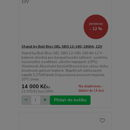
15 900 Kč
- 12 %
Stand by Bull Bloc GEL SBG 12-160, 160Ah, 12V
Stand by Bull Bloc GEL SBG 12-160, 160 Ah 12 V -
baterie vhodná pro bezpečnostní zařízení, systémy
nouzového osvětlení, záložní napájení, (UPS)
Vlastnosti Absolutní bezúdržbovost po celou dobu
životnosti gelové baterie Napětí při udržovacím
napětí 2,27V/článek Doporučená provozní teplota
20°C (max...
14 000 Kč
Na objednávku -
/
ks
dodání do 14 dnů
11 570 Kč
bez DPH
Přidat do košíku