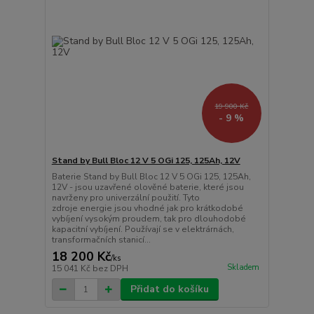
19 900 Kč
- 9 %
Stand by Bull Bloc 12 V 5 OGi 125, 125Ah, 12V
Baterie Stand by Bull Bloc 12 V 5 OGi 125, 125Ah,
12V - jsou uzavřené olověné baterie, které jsou
navrženy pro univerzální použití. Tyto
zdroje energie jsou vhodné jak pro krátkodobé
vybíjení vysokým proudem, tak pro dlouhodobé
kapacitní vybíjení. Používají se v elektrárnách,
transformačních stanicí...
18 200 Kč
/
ks
Skladem
15 041 Kč
bez DPH
Přidat do košíku