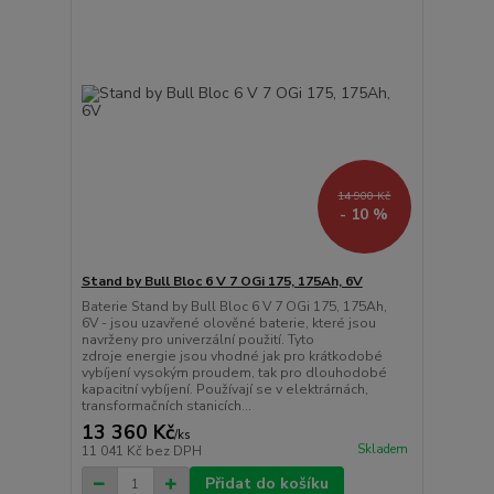
14 900 Kč
- 10 %
Stand by Bull Bloc 6 V 7 OGi 175, 175Ah, 6V
Baterie Stand by Bull Bloc 6 V 7 OGi 175, 175Ah,
6V - jsou uzavřené olověné baterie, které jsou
navrženy pro univerzální použití. Tyto
zdroje energie jsou vhodné jak pro krátkodobé
vybíjení vysokým proudem, tak pro dlouhodobé
kapacitní vybíjení. Používají se v elektrárnách,
transformačních stanicích...
13 360 Kč
/
ks
Skladem
11 041 Kč
bez DPH
Přidat do košíku