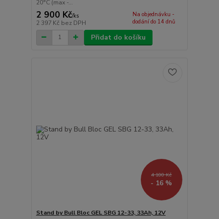
20°C (max -...
2 900 Kč
Na objednávku -
/
ks
dodání do 14 dnů
2 397 Kč
bez DPH
Přidat do košíku
4 100 Kč
- 16 %
Stand by Bull Bloc GEL SBG 12-33, 33Ah, 12V