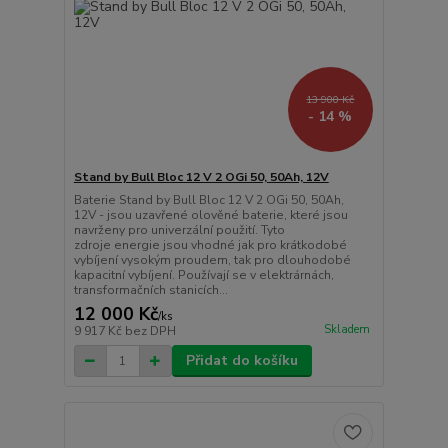
13 900 Kč
- 14 %
Stand by Bull Bloc 12 V 2 OGi 50, 50Ah, 12V
Baterie Stand by Bull Bloc 12 V 2 OGi 50, 50Ah,
12V - jsou uzavřené olověné baterie, které jsou
navrženy pro univerzální použití. Tyto
zdroje energie jsou vhodné jak pro krátkodobé
vybíjení vysokým proudem, tak pro dlouhodobé
kapacitní vybíjení. Používají se v elektrárnách,
transformačních stanicích...
12 000 Kč
/
ks
Skladem
9 917 Kč
bez DPH
Přidat do košíku