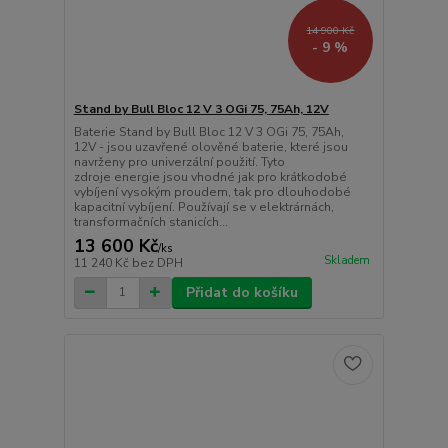
14 900 Kč
- 9 %
Stand by Bull Bloc 12 V 3 OGi 75, 75Ah, 12V
Baterie Stand by Bull Bloc 12 V 3 OGi 75, 75Ah,
12V - jsou uzavřené olověné baterie, které jsou
navrženy pro univerzální použití. Tyto
zdroje energie jsou vhodné jak pro krátkodobé
vybíjení vysokým proudem, tak pro dlouhodobé
kapacitní vybíjení. Používají se v elektrárnách,
transformačních stanicích...
13 600 Kč
/
ks
Skladem
11 240 Kč
bez DPH
Přidat do košíku