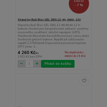
4 600 Kč
- 7 %
Stand by Bull Bloc GEL SBG 12-44, 44Ah, 12V
Stand by Bull Bloc GEL SBG 12-44 44 Ah 12 V -
baterie vhodná pro bezpečnostní zařízení, systémy
nouzového osvětlení, záložní napájení, (UPS)
Vlastnosti Absolutní bezúdržbovost po celou dobu
životnosti gelové baterie Napětí při udržovacím
napětí 2,27V/článek Doporučená provozní teplota
20°C (max -1...
4 260 Kč
Na objednávku -
/
ks
dodání do 14 dnů
3 521 Kč
bez DPH
Přidat do košíku