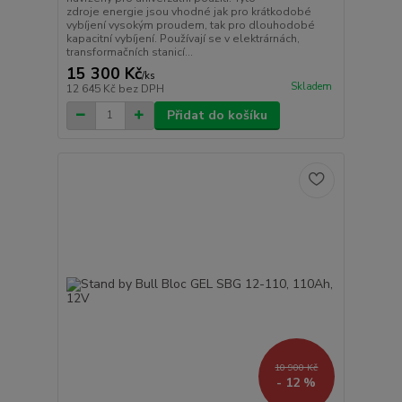
zdroje energie jsou vhodné jak pro krátkodobé
vybíjení vysokým proudem, tak pro dlouhodobé
kapacitní vybíjení. Používají se v elektrárnách,
transformačních stanicí...
15 300 Kč
/
ks
Skladem
12 645 Kč
bez DPH
Přidat do košíku
10 900 Kč
- 12 %