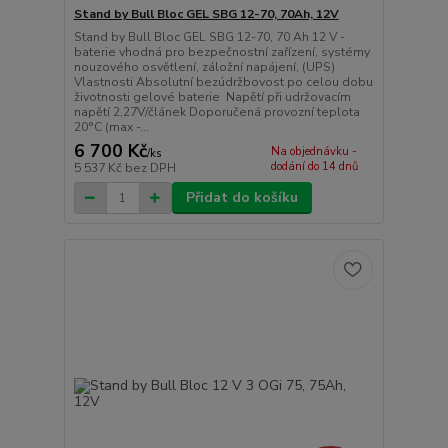
Stand by Bull Bloc GEL SBG 12-70, 70Ah, 12V
Stand by Bull Bloc GEL SBG 12-70, 70 Ah 12 V -
baterie vhodná pro bezpečnostní zařízení, systémy
nouzového osvětlení, záložní napájení, (UPS)
Vlastnosti Absolutní bezúdržbovost po celou dobu
životnosti gelové baterie Napětí při udržovacím
napětí 2,27V/článek Doporučená provozní teplota
20°C (max -...
6 700 Kč
Na objednávku -
/
ks
dodání do 14 dnů
5 537 Kč
bez DPH
Přidat do košíku