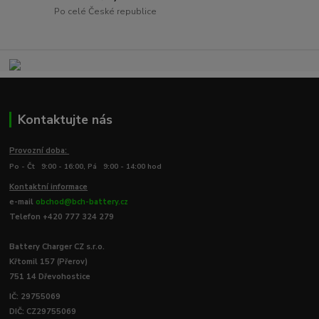
Po celé České republice
Kontaktujte nás
Provozní doba:
Po - Čt 9:00 - 16:00, Pá 9:00 - 14:00 hod
Kontaktní informace
e-mail
obchod@bch-battery.cz
Telefon +420 777 324 279
Battery Charger CZ s.r.o.
Křtomil 157 (Přerov)
751 14 Dřevohostice
IČ: 29755069
DIČ: CZ29755069