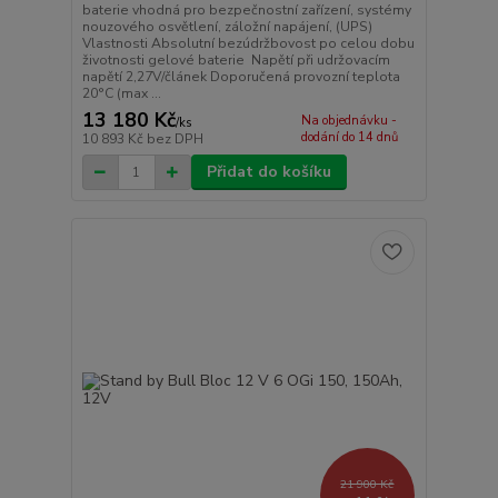
baterie vhodná pro bezpečnostní zařízení, systémy
nouzového osvětlení, záložní napájení, (UPS)
Vlastnosti Absolutní bezúdržbovost po celou dobu
životnosti gelové baterie Napětí při udržovacím
napětí 2,27V/článek Doporučená provozní teplota
20°C (max ...
13 180 Kč
Na objednávku -
/
ks
dodání do 14 dnů
10 893 Kč
bez DPH
Přidat do košíku
21 900 Kč