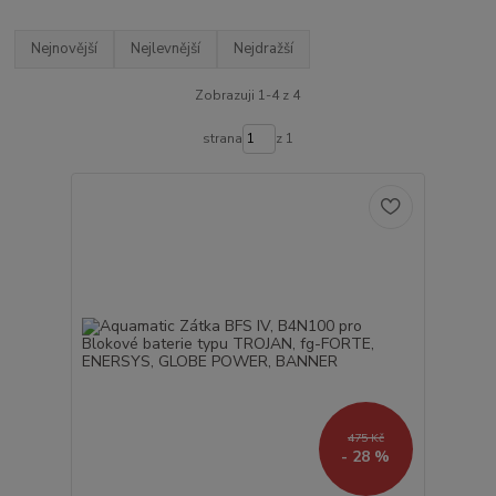
Nejnovější
Nejlevnější
Nejdražší
Zobrazuji 1-4 z 4
strana
z 1
475 Kč
- 28 %