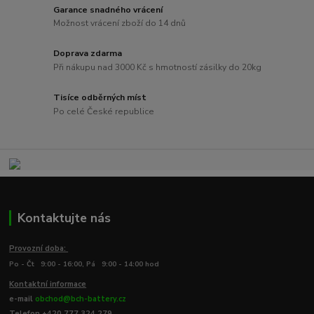
Garance snadného vrácení
Možnost vrácení zboží do 14 dnů
Doprava zdarma
Při nákupu nad 3000 Kč s hmotností zásilky do 20kg
Tisíce odběrných míst
Po celé České republice
Kontaktujte nás
Provozní doba:
Po - Čt 9:00 - 16:00, Pá 9:00 - 14:00 hod
Kontaktní informace
e-mail
obchod@bch-battery.cz
Telefon +420 777 324 279