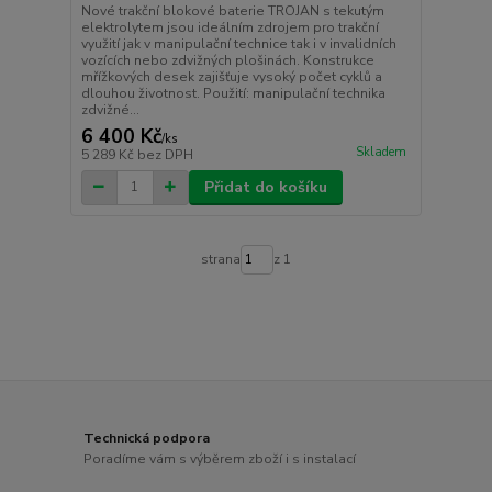
Nové trakční blokové baterie TROJAN s tekutým
elektrolytem jsou ideálním zdrojem pro trakční
využití jak v manipulační technice tak i v invalidních
vozících nebo zdvižných plošinách. Konstrukce
mřížkových desek zajišťuje vysoký počet cyklů a
dlouhou životnost. Použití: manipulační technika
zdvižné...
6 400 Kč
/
ks
Skladem
5 289 Kč
bez DPH
Přidat do košíku
strana
z 1
Technická podpora
Poradíme vám s výběrem zboží i s instalací