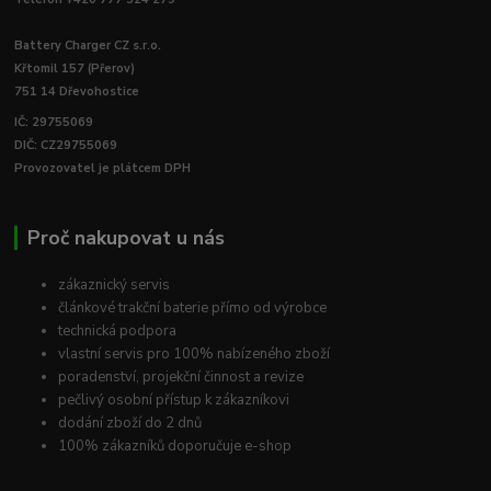
Battery Charger CZ s.r.o.
Křtomil 157 (Přerov)
751 14 Dřevohostice
IČ: 29755069
DIČ: CZ29755069
Provozovatel je plátcem DPH
Proč nakupovat u nás
zákaznický servis
článkové trakční baterie přímo od výrobce
technická podpora
vlastní servis pro 100% nabízeného zboží
poradenství, projekční činnost a revize
pečlivý osobní přístup k zákazníkovi
dodání zboží do 2 dnů
100% zákazníků doporučuje e-shop