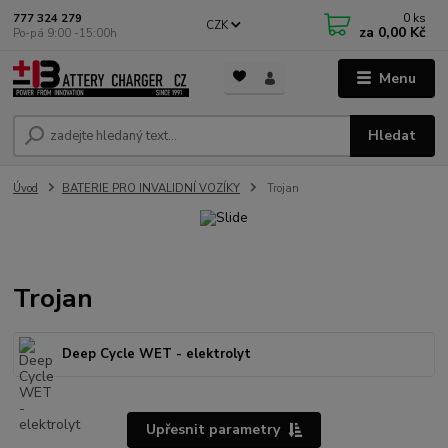
0
ks
777 324 279
CZK
za
0,00 Kč
Po-pá 9:00 -15:00h
Menu
Hledat
Úvod
BATERIE PRO INVALIDNÍ VOZÍKY
Trojan
Trojan
Deep Cycle WET - elektrolyt
Upřesnit parametry