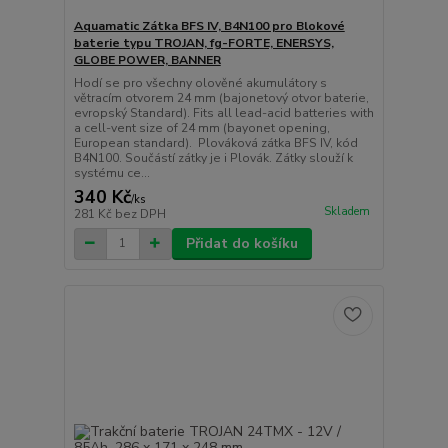
Aquamatic Zátka BFS IV, B4N100 pro Blokové
baterie typu TROJAN, fg-FORTE, ENERSYS,
GLOBE POWER, BANNER
Hodí se pro všechny olověné akumulátory s
větracím otvorem 24 mm (bajonetový otvor baterie,
evropský Standard). Fits all lead-acid batteries with
a cell-vent size of 24 mm (bayonet opening,
European standard). Plováková zátka BFS IV, kód
B4N100. Součástí zátky je i Plovák. Zátky slouží k
systému ce...
340 Kč
/
ks
Skladem
281 Kč
bez DPH
Přidat do košíku