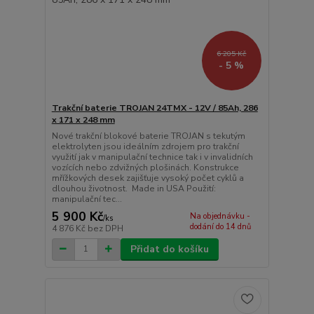
6 205 Kč
- 5 %
Trakční baterie TROJAN 24TMX - 12V / 85Ah, 286
x 171 x 248 mm
Nové trakční blokové baterie TROJAN s tekutým
elektrolyten jsou ideálním zdrojem pro trakční
využití jak v manipulační technice tak i v invalidních
vozících nebo zdvižných plošinách. Konstrukce
mřížkových desek zajišťuje vysoký počet cyklů a
dlouhou životnost. Made in USA Použití:
manipulační tec...
5 900 Kč
Na objednávku -
/
ks
dodání do 14 dnů
4 876 Kč
bez DPH
Přidat do košíku