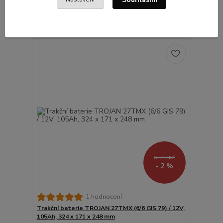
Skladem
309 Kč
bez DPH
Přidat do košíku
6 515 Kč
- 2 %
1 hodnocení
Trakční baterie TROJAN 27TMX (6/6 GIS 79) / 12V,
105Ah, 324 x 171 x 248 mm