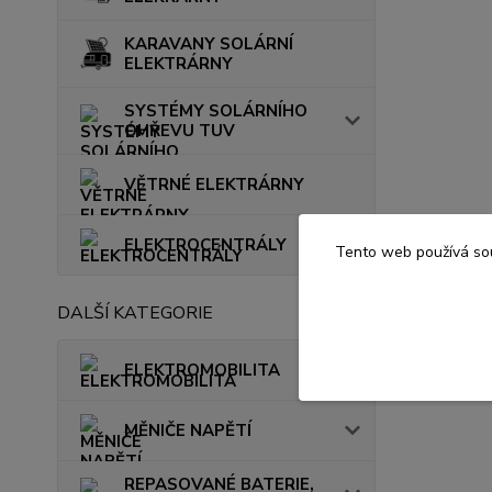
KARAVANY SOLÁRNÍ
ELEKTRÁRNY
SYSTÉMY SOLÁRNÍHO
OHŘEVU TUV
VĚTRNÉ ELEKTRÁRNY
ELEKTROCENTRÁLY
Tento web používá sou
DALŠÍ KATEGORIE
ELEKTROMOBILITA
MĚNIČE NAPĚTÍ
REPASOVANÉ BATERIE,