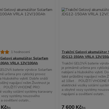
1 hodnocení
Trakční Gelový akumulátor 
JDG12-150Ah VRLA 12V/15
 Gelový akumulátor Solarfam
100Ah VRLA 12V/100Ah
Trakční GELOVÁ baterie výrob
je primárně určena pro cyklick
 GELOVÁ baterie výrobce Solarfam
nabíjení a hlubokého vybití. D
rně určena pro cyklický provoz
také průběžný napájecí režim.Ž
 a hlubokého vybití. Dobře snáší
až 10let . POUŽITÍ VHODNÉ 
běžný napájecí režim.Životnost je
elektrické vozíky solární syst
t . POUŽITÍ VHODNÉ PRO:
a obytné vozy systémy nouzo
ké vozíky solární systémy karavany
napájení a osvětlení ostatn...
é vozy systémy nouzového
a osvětlení ostatn...
 Kč
7 600 Kč
/
ks
/
ks