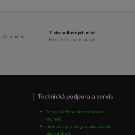
Tisíce odběrných míst
 s hmotností
Po celé České republice
Technická podpora a servis
Servis a údržba akumulátorů a
nabíječů
Informace pro diagnostiku závady
akumulátorů