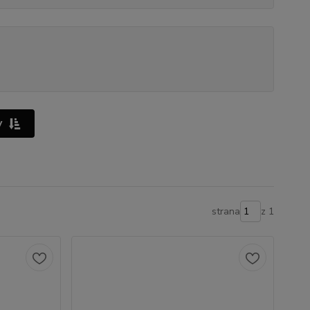
y
strana
z 1