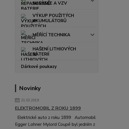
NABÍJEČE A VZV
VÝKUP POUŽITÝCH
AKUMULÁTORŮ
MĚŘÍCÍ TECHNIKA
HAŠENÍ LITHIOVÝCH
BATERIÍ
Dárkové poukazy
Novinky
21.02.2019
ELEKTROMOBIL Z ROKU 1899
Elektrické auto z roku 1899 Automobil
Egger Lohner Mylord Coupé byl jedním z