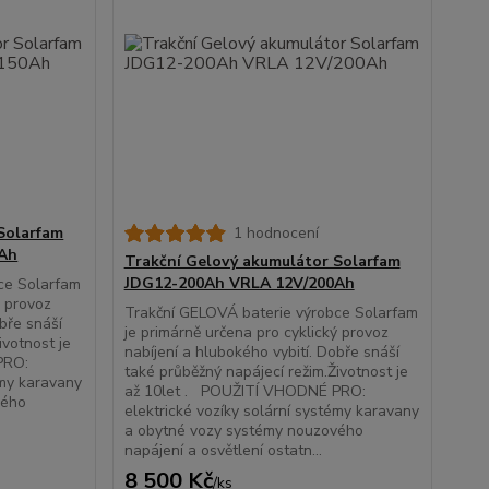
Solarfam
1 hodnocení
0Ah
Trakční Gelový akumulátor Solarfam
JDG12-200Ah VRLA 12V/200Ah
ce Solarfam
ý provoz
Trakční GELOVÁ baterie výrobce Solarfam
obře snáší
je primárně určena pro cyklický provoz
ivotnost je
nabíjení a hlubokého vybití. Dobře snáší
PRO:
také průběžný napájecí režim.Životnost je
émy karavany
až 10let . POUŽITÍ VHODNÉ PRO:
vého
elektrické vozíky solární systémy karavany
a obytné vozy systémy nouzového
napájení a osvětlení ostatn...
8 500 Kč
/
ks