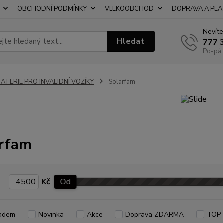
OBCHODNÍ PODMÍNKY
VELKOOBCHOD
DOPRAVA A PL
Nevíte
Hledat
777 
Po-pá 
ATERIE PRO INVALIDNÍ VOZÍKY
Solarfam
rfam
Kč
Od
adem
Novinka
Akce
Doprava ZDARMA
TOP 