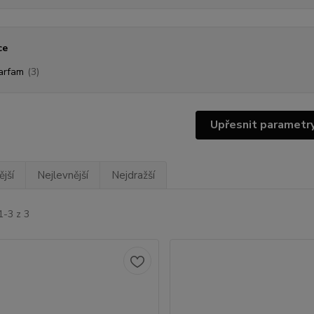
ce
arfam
(3)
Upřesnit parametr
jší
Nejlevnější
Nejdražší
1-3 z 3