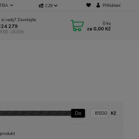
ATBA
Přihlášení
CZK
 si rady? Zavolejte.
0
ks
324 279
za
0,00 Kč
9:00 -15:00h
Do
Kč
produkt