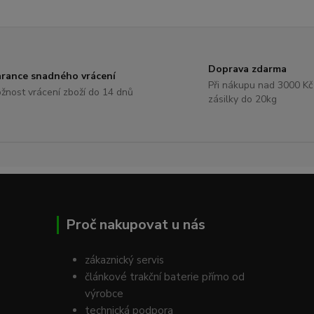
Doprava zdarma
rance snadného vrácení
Při nákupu nad 3000 Kč
žnost vrácení zboží do 14 dnů
zásilky do 20kg
Proč nakupovat u nás
zákaznický servis
článkové trakční baterie přímo od
výrobce
technická podpora