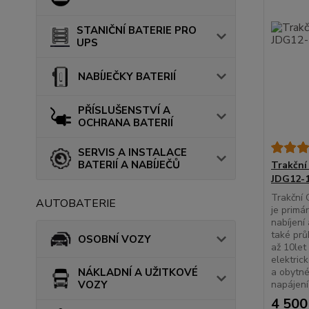
STANIČNÍ BATERIE PRO
UPS
NABÍJEČKY BATERIÍ
PŘÍSLUŠENSTVÍ A
OCHRANA BATERIÍ
SERVIS A INSTALACE
BATERIÍ A NABÍJEČŮ
Trakční
JDG12-
Trakční
AUTOBATERIE
je primá
nabíjení
také prů
OSOBNÍ VOZY
až 10le
elektric
a obytn
NÁKLADNÍ A UŽITKOVÉ
napájení 
VOZY
4 500