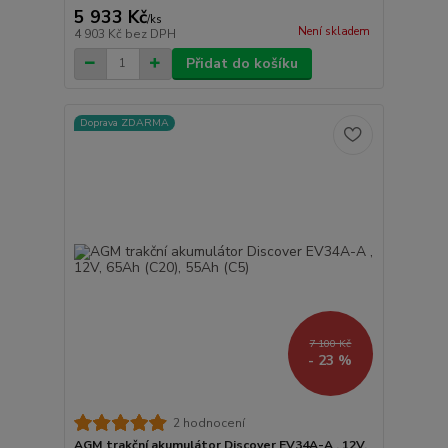
5 933 Kč
/
ks
Není skladem
4 903 Kč
bez DPH
Přidat do košíku
Doprava ZDARMA
7 100 Kč
- 23 %
2 hodnocení
AGM trakční akumulátor Discover EV34A-A , 12V,