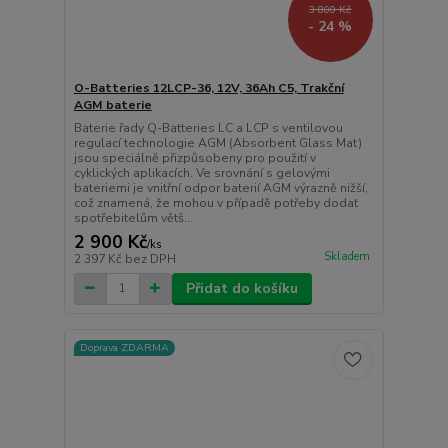
3 800 Kč
- 24 %
O-Batteries 12LCP-36, 12V, 36Ah C5, Trakční
AGM baterie
Baterie řady Q-Batteries LC a LCP s ventilovou
regulací technologie AGM (Absorbent Glass Mat)
jsou speciálně přizpůsobeny pro použití v
cyklických aplikacích. Ve srovnání s gelovými
bateriemi je vnitřní odpor baterií AGM výrazně nižší,
což znamená, že mohou v případě potřeby dodat
spotřebitelům větš...
2 900 Kč
/
ks
Skladem
2 397 Kč
bez DPH
Přidat do košíku
Doprava ZDARMA