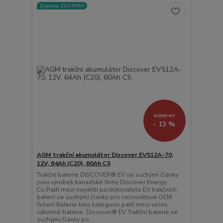
Doprava ZDARMA
6 800 Kč
- 13 %
AGM trakční akumulátor Discover EV512A-70,
12V, 64Ah (C20), 60Ah C5
Trakční baterie DISCOVER® EV se suchými články
jsou výrobek kanadské firmy Discover Energy
Co.Patří mezi největší poskytovatele EV trakčních
baterií se suchými články pro celosvětová OEM
řešení.Baterie této kategorie patří mezi velmi
výkonné baterie. Discover® EV Trakční baterie se
suchými články po...