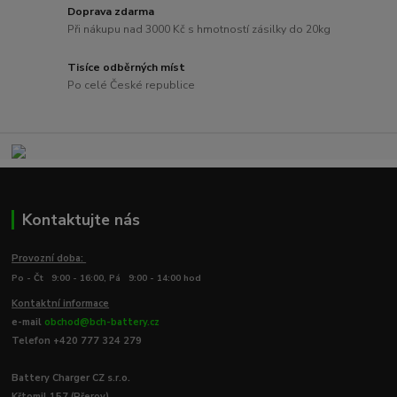
Doprava zdarma
Při nákupu nad 3000 Kč s hmotností zásilky do 20kg
Tisíce odběrných míst
Po celé České republice
Kontaktujte nás
Provozní doba:
Po - Čt 9:00 - 16:00, Pá 9:00 - 14:00 hod
Kontaktní informace
e-mail
obchod@bch-battery.cz
Telefon +420 777 324 279
Battery Charger CZ s.r.o.
Křtomil 157 (Přerov)