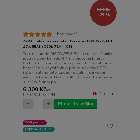
8 200 Kč
- 23 %
1 hodnocení
AGM trakční akumulátor Discover EV24A-A, M8,
12V, 85Ah (C20), 72Ah (C5)
Trakční baterie DISCOVER® EV se suchými články
jsou výrobek kanadské firmy Discover Energy
Co.Patří mezi největší poskytovatele EV trakčních
baterií se suchými články pro celosvětová OEM
řešení.Baterie této kategorie patří mezi velmi
výkonné baterie. Discover® EV Trakční baterie se
suchými články po...
6 300 Kč
/
ks
Není skladem
5 207 Kč
bez DPH
Přidat do košíku
TOP produkt
Doprava ZDARMA