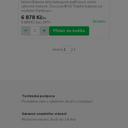
řešení.Baterie této kategorie patří mezi velmi
výkonné baterie. Discover® EV Trakční baterie se
suchými články po...
6 878 Kč
/
ks
Skladem
5 684 Kč
bez DPH
Přidat do košíku
strana
z 1
Technická podpora
Poradíme vám s výběrem zboží i s instalací
Garance snadného vrácení
Možnost vrácení zboží do 14 dnů