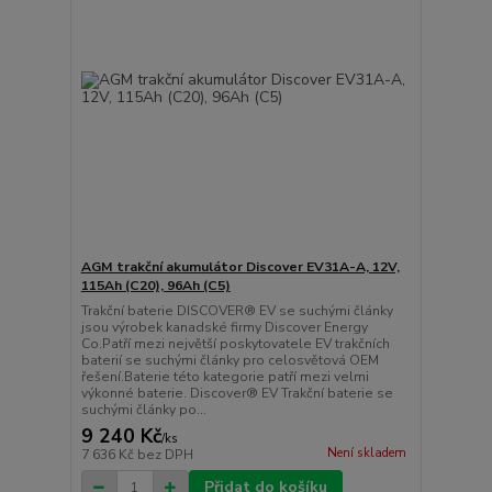
AGM trakční akumulátor Discover EV31A-A, 12V,
115Ah (C20), 96Ah (C5)
Trakční baterie DISCOVER® EV se suchými články
jsou výrobek kanadské firmy Discover Energy
Co.Patří mezi největší poskytovatele EV trakčních
baterií se suchými články pro celosvětová OEM
řešení.Baterie této kategorie patří mezi velmi
výkonné baterie. Discover® EV Trakční baterie se
suchými články po...
9 240 Kč
/
ks
Není skladem
7 636 Kč
bez DPH
Přidat do košíku