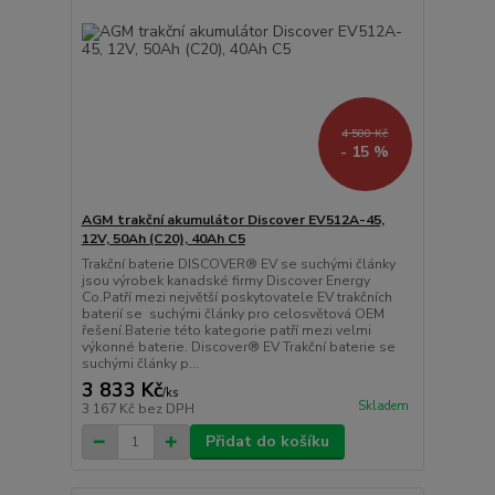
4 500 Kč
- 15 %
AGM trakční akumulátor Discover EV512A-45,
12V, 50Ah (C20), 40Ah C5
Trakční baterie DISCOVER® EV se suchými články
jsou výrobek kanadské firmy Discover Energy
Co.Patří mezi největší poskytovatele EV trakčních
baterií se suchými články pro celosvětová OEM
řešení.Baterie této kategorie patří mezi velmi
výkonné baterie. Discover® EV Trakční baterie se
suchými články p...
3 833 Kč
/
ks
Skladem
3 167 Kč
bez DPH
Přidat do košíku