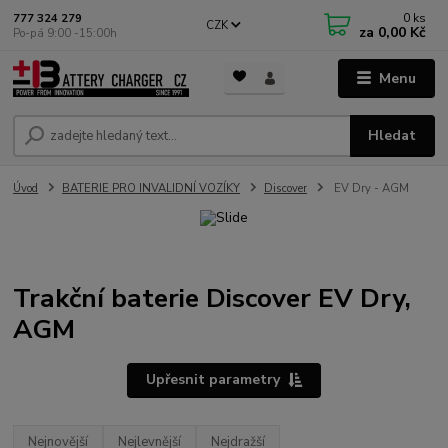
0
ks
777 324 279
CZK
za
0,00 Kč
Po-pá 9:00 -15:00h
Menu
Hledat
Úvod
BATERIE PRO INVALIDNÍ VOZÍKY
Discover
EV Dry - AGM
Trakční baterie Discover EV Dry,
AGM
Upřesnit parametry
Nejnovější
Nejlevnější
Nejdražší