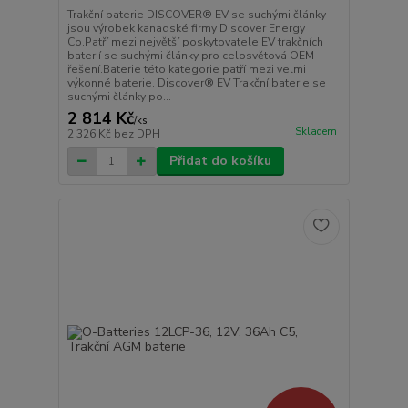
Trakční baterie DISCOVER® EV se suchými články
jsou výrobek kanadské firmy Discover Energy
Co.Patří mezi největší poskytovatele EV trakčních
baterií se suchými články pro celosvětová OEM
řešení.Baterie této kategorie patří mezi velmi
výkonné baterie. Discover® EV Trakční baterie se
suchými články po...
2 814 Kč
/
ks
Skladem
2 326 Kč
bez DPH
Přidat do košíku