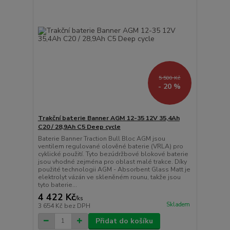
5 500 Kč
- 20 %
Trakční baterie Banner AGM 12-35 12V 35,4Ah
C20 / 28,9Ah C5 Deep cycle
Baterie Banner Traction Bull Bloc AGM jsou
ventilem regulované olověné baterie (VRLA) pro
cyklické použití. Tyto bezúdržbové blokové baterie
jsou vhodné zejména pro oblast malé trakce. Díky
použité technologii AGM - Absorbent Glass Matt je
elektrolyt vázán ve skleněném rounu, takže jsou
tyto baterie...
4 422 Kč
/
ks
Skladem
3 654 Kč
bez DPH
Přidat do košíku