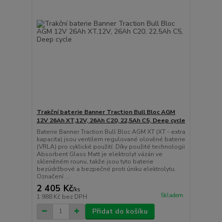
Trakční baterie Banner Traction Bull Bloc AGM
12V 26Ah XT,12V, 26Ah C20, 22,5Ah C5, Deep cycle
Baterie Banner Traction Bull Bloc AGM XT (XT - extra
kapacita) jsou ventilem regulované olověné baterie
(VRLA) pro cyklické použití. Díky použité technologii
Absorbent Glass Matt je elektrolyt vázán ve
skleněném rounu, takže jsou tyto baterie
bezúdržbové a bezpečné proti úniku elektrolytu.
Označení ...
2 405 Kč
/
ks
Skladem
1 988 Kč
bez DPH
Přidat do košíku