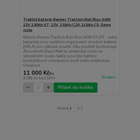
Trakční baterie Banner Traction Bull Bloc AGM
12V 130Ah XT, 12V, 130Ah C20, 110Ah C5, Deep
cycle
Baterie Banner Traction Bull Bloc AGM XT (XT - extra
kapacita) jsou ventilem regulované olověné baterie
(VRLA) pro cyklické použití. Díky použité technologii
Absorbent Glass Matt je elektrolyt vázán ve
skleněném rounu, takže jsou tyto baterie
bezúdržbové a bezpečné proti úniku elektrolytu.
Označení ...
11 000 Kč
/
ks
Skladem
9 091 Kč
bez DPH
Přidat do košíku
strana
z 1