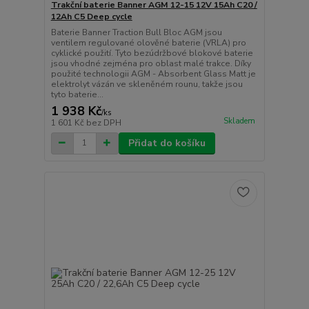
Trakční baterie Banner AGM 12-15 12V 15Ah C20 /
12Ah C5 Deep cycle
Baterie Banner Traction Bull Bloc AGM jsou
ventilem regulované olověné baterie (VRLA) pro
cyklické použití. Tyto bezúdržbové blokové baterie
jsou vhodné zejména pro oblast malé trakce. Díky
použité technologii AGM - Absorbent Glass Matt je
elektrolyt vázán ve skleněném rounu, takže jsou
tyto baterie...
1 938 Kč
/
ks
Skladem
1 601 Kč
bez DPH
Přidat do košíku