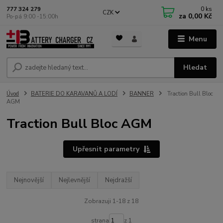
0
ks
777 324 279
CZK
za
0,00 Kč
Po-pá 9:00 -15:00h
Menu
Hledat
Úvod
BATERIE DO KARAVANŮ A LODÍ
BANNER
Traction Bull Bloc
AGM
Traction Bull Bloc AGM
Upřesnit parametry
Nejnovější
Nejlevnější
Nejdražší
Zobrazuji 1-18 z 18
strana
z 1