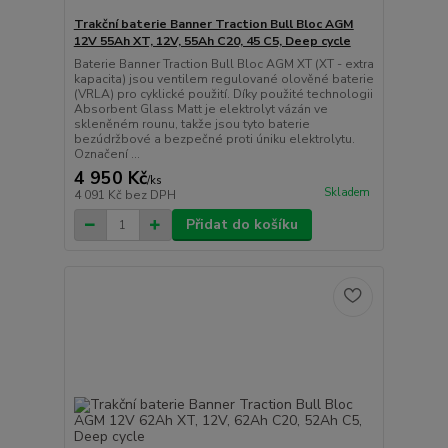
Trakční baterie Banner Traction Bull Bloc AGM
12V 55Ah XT, 12V, 55Ah C20, 45 C5, Deep cycle
Baterie Banner Traction Bull Bloc AGM XT (XT - extra
kapacita) jsou ventilem regulované olověné baterie
(VRLA) pro cyklické použití. Díky použité technologii
Absorbent Glass Matt je elektrolyt vázán ve
skleněném rounu, takže jsou tyto baterie
bezúdržbové a bezpečné proti úniku elektrolytu.
Označení ...
4 950 Kč
/
ks
Skladem
4 091 Kč
bez DPH
Přidat do košíku