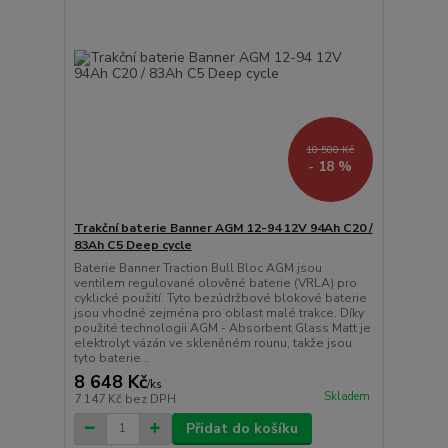
10 500 Kč
- 18 %
Trakční baterie Banner AGM 12-94 12V 94Ah C20 /
83Ah C5 Deep cycle
Baterie Banner Traction Bull Bloc AGM jsou
ventilem regulované olověné baterie (VRLA) pro
cyklické použití. Tyto bezúdržbové blokové baterie
jsou vhodné zejména pro oblast malé trakce. Díky
použité technologii AGM - Absorbent Glass Matt je
elektrolyt vázán ve skleněném rounu, takže jsou
tyto baterie...
8 648 Kč
/
ks
Skladem
7 147 Kč
bez DPH
Přidat do košíku