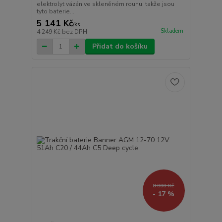
elektrolyt vázán ve skleněném rounu, takže jsou
tyto baterie...
5 141 Kč
/
ks
Skladem
4 249 Kč
bez DPH
Přidat do košíku
8 800 Kč
- 17 %