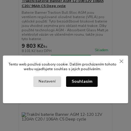
Trakční baterie Banner AGM 12-108 12V 108Ah
C20 / 96Ah C5 Deep cycle
Baterie Banner Traction Bull Bloc AGM jsou
ventilem regulované olověné baterie (VRLA) pro
cyklické použití. Tyto bezúdržbové blokové baterie
jsou vhodné zejména pro oblast malé trakce. Díky
použité technologii AGM - Absorbent Glass Matt je
elektrolyt vázán ve skleněném rounu, takže jsou
tyto baterie...
9 803 Kč
/
ks
Skladem
8 101 Kč
bez DPH
Přidat do košíku
Tento web používá soubory cookie. Dalším procházením tohoto
webu vyjadřujete souhlas s jejich používáním.
Souhlasím
Nastavení