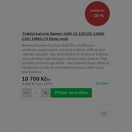
14 800 Kč
- 28 %
Trakční baterie Banner AGM 12-120 12V 120Ah
C20 / 106Ah C5 Deep cycle
Baterie Banner Traction Bull Bloc AGM jsou
ventilem regulované olověné baterie (VRLA) pro
cyklické použití. Tyto bezúdržbové blokové baterie
jsou vhodné zejména pro oblast malé trakce. Díky
použité technologii AGM - Absorbent Glass Matt je
elektrolyt vázán ve skleněném rounu, takže jsou
tyto baterie...
10 700 Kč
/
ks
Skladem
8 843 Kč
bez DPH
Přidat do košíku