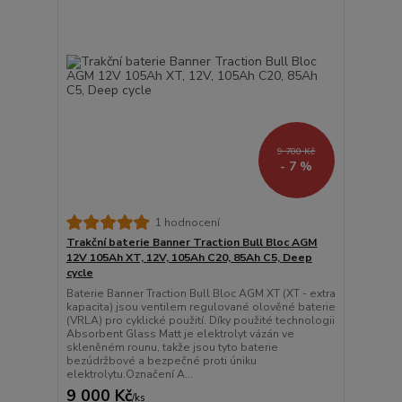
9 700 Kč
- 7 %
1 hodnocení
Trakční baterie Banner Traction Bull Bloc AGM
12V 105Ah XT, 12V, 105Ah C20, 85Ah C5, Deep
cycle
Baterie Banner Traction Bull Bloc AGM XT (XT - extra
kapacita) jsou ventilem regulované olověné baterie
(VRLA) pro cyklické použití. Díky použité technologii
Absorbent Glass Matt je elektrolyt vázán ve
skleněném rounu, takže jsou tyto baterie
bezúdržbové a bezpečné proti úniku
elektrolytu.Označení A...
9 000 Kč
/
ks