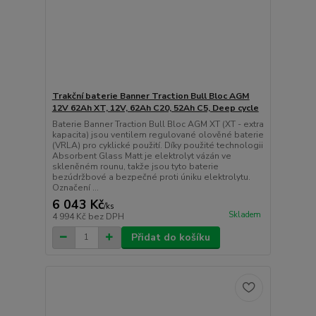
Trakční baterie Banner Traction Bull Bloc AGM
12V 62Ah XT, 12V, 62Ah C20, 52Ah C5, Deep cycle
Baterie Banner Traction Bull Bloc AGM XT (XT - extra
kapacita) jsou ventilem regulované olověné baterie
(VRLA) pro cyklické použití. Díky použité technologii
Absorbent Glass Matt je elektrolyt vázán ve
skleněném rounu, takže jsou tyto baterie
bezúdržbové a bezpečné proti úniku elektrolytu.
Označení ...
6 043 Kč
/
ks
Skladem
4 994 Kč
bez DPH
Přidat do košíku