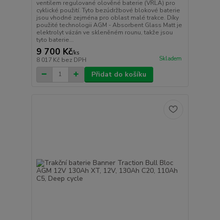
ventilem regulované olověné baterie (VRLA) pro
cyklické použití. Tyto bezúdržbové blokové baterie
jsou vhodné zejména pro oblast malé trakce. Díky
použité technologii AGM - Absorbent Glass Matt je
elektrolyt vázán ve skleněném rounu, takže jsou
tyto baterie...
9 700 Kč
/
ks
Skladem
8 017 Kč
bez DPH
Přidat do košíku