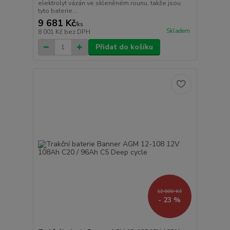
elektrolyt vázán ve skleněném rounu, takže jsou
tyto baterie...
9 681 Kč
/
ks
Skladem
8 001 Kč
bez DPH
Přidat do košíku
12 800 Kč
- 23 %