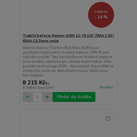
9 500 Kč
- 14 %
Trakční baterie Banner AGM 12-76 12V 76Ah C20 /
65Ah C5 Deep cycle
Baterie Banner Traction Bull Bloc AGM jsou
ventilem regulované olověné baterie (VRLA) pro
cyklické použití. Tyto bezúdržbové blokové baterie
jsou vhodné zejména pro oblast malé trakce. Díky
použité technologii AGM - Absorbent Glass Matt je
elektrolyt vázán ve skleněném rounu, takže jsou
tyto baterie...
8 215 Kč
/
ks
Skladem
6 789 Kč
bez DPH
Přidat do košíku