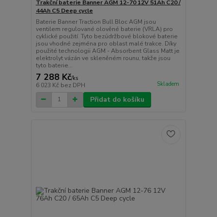
Trakční baterie Banner AGM 12-70 12V 51Ah C20 /
44Ah C5 Deep cycle
Baterie Banner Traction Bull Bloc AGM jsou
ventilem regulované olověné baterie (VRLA) pro
cyklické použití. Tyto bezúdržbové blokové baterie
jsou vhodné zejména pro oblast malé trakce. Díky
použité technologii AGM - Absorbent Glass Matt je
elektrolyt vázán ve skleněném rounu, takže jsou
tyto baterie...
7 288 Kč
/
ks
Skladem
6 023 Kč
bez DPH
Přidat do košíku