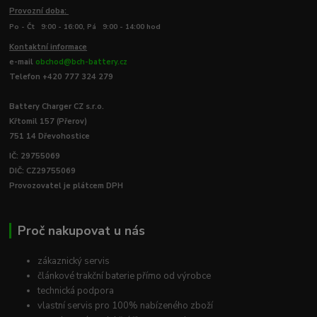
Provozní doba:
Po - Čt 9:00 - 16:00, Pá 9:00 - 14:00 hod
Kontaktní informace
e-mail
obchod@bch-battery.cz
Telefon +420 777 324 279
Battery Charger CZ s.r.o.
Křtomil 157 (Přerov)
751 14 Dřevohostice
IČ: 29755069
DIČ: CZ29755069
Provozovatel je plátcem DPH
Proč nakupovat u nás
zákaznický servis
článkové trakční baterie přímo od výrobce
technická podpora
vlastní servis pro 100% nabízeného zboží