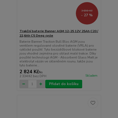
3 890 Kč
- 27 %
Trakční baterie Banner AGM 12-25 12V 25Ah C20 /
22,6Ah C5 Deep cycle
Baterie Banner Traction Bull Bloc AGM jsou
ventilem regulované olověné baterie (VRLA) pro
cyklické použití. Tyto bezúdržbové blokové baterie
jsou vhodné zejména pro oblast malé trakce. Díky
použité technologii AGM - Absorbent Glass Matt je
elektrolyt vázán ve skleněném rounu, takže jsou
tyto baterie...
2 824 Kč
/
ks
Skladem
2 334 Kč
bez DPH
Přidat do košíku