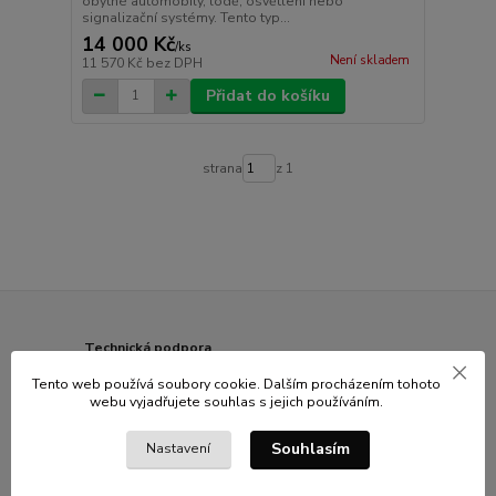
obytné automobily, lodě, osvětlení nebo
signalizační systémy. Tento typ...
14 000 Kč
/
ks
Není skladem
11 570 Kč
bez DPH
Přidat do košíku
strana
z 1
Technická podpora
Poradíme vám s výběrem zboží i s instalací
Tento web používá soubory cookie. Dalším procházením tohoto
webu vyjadřujete souhlas s jejich používáním.
Garance snadného vrácení
Možnost vrácení zboží do 14 dnů
Souhlasím
Nastavení
Doprava zdarma