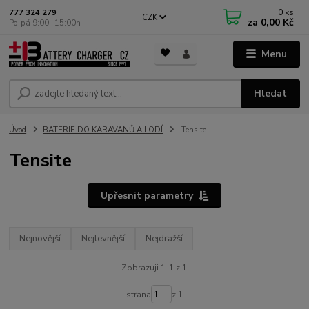
0
ks
777 324 279
CZK
za
0,00 Kč
Po-pá 9:00 -15:00h
Menu
Hledat
Úvod
BATERIE DO KARAVANŮ A LODÍ
Tensite
Tensite
Upřesnit parametry
Nejnovější
Nejlevnější
Nejdražší
Zobrazuji 1-1 z 1
strana
z 1