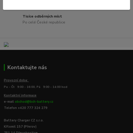
Při nákupu nad 3000 Kč s hmotností zásilky do 20kg
Tisíce odběrných míst
Po celé České republice
Kontaktujte nás
Provozní doba:
Po - Čt 9:00 - 16:00, Pá 9:00 - 14:00 hod
Kontaktní informace
e-mail
obchod@bch-battery.cz
Telefon +420 777 324 279
Battery Charger CZ s.r.o.
Křtomil 157 (Přerov)
751 14 Dřevohostice