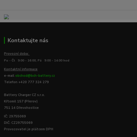
Kontaktujte nás
Provozní doba:
Po - Čt 9:00 - 16:00, Pá 9:00 - 14:00 hod
Kontaktní informace
e-mail
obchod@bch-battery.cz
Telefon +420 777 324 279
Battery Charger CZ s.r.o.
Křtomil 157 (Přerov)
751 14 Dřevohostice
IČ: 29755069
DIČ: CZ29755069
Provozovatel je plátcem DPH