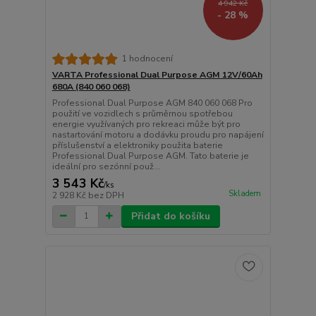
4 942 Kč
- 28 %
1 hodnocení
VARTA Professional Dual Purpose AGM 12V/60Ah
680A (840 060 068)
Professional Dual Purpose AGM 840 060 068 Pro
použití ve vozidlech s průměrnou spotřebou
energie využívaných pro rekreaci může být pro
nastartování motoru a dodávku proudu pro napájení
příslušenství a elektroniky použita baterie
Professional Dual Purpose AGM. Tato baterie je
ideální pro sezónní použ...
3 543 Kč
/
ks
Skladem
2 928 Kč
bez DPH
Přidat do košíku