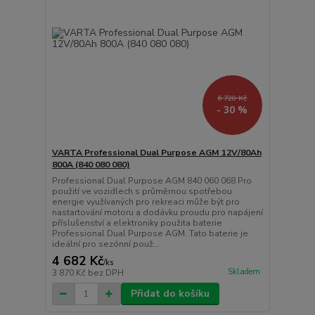
6 720 Kč
- 30 %
VARTA Professional Dual Purpose AGM 12V/80Ah
800A (840 080 080)
Professional Dual Purpose AGM 840 060 068 Pro
použití ve vozidlech s průměrnou spotřebou
energie využívaných pro rekreaci může být pro
nastartování motoru a dodávku proudu pro napájení
příslušenství a elektroniky použita baterie
Professional Dual Purpose AGM. Tato baterie je
ideální pro sezónní použ...
4 682 Kč
/
ks
Skladem
3 870 Kč
bez DPH
Přidat do košíku