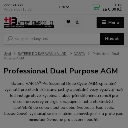
0
ks
777 324 279
CZK
za
0,00 Kč
Po-pá 9:00 -15:00h
Menu
Hledat
Úvod
BATERIE DO KARAVANŮ A LODÍ
VARTA
Professional Dual
Purpose AGM
Professional Dual Purpose AGM
®
Baterie VARTA
Professional Deep Cycle AGM, speciálně
vyvinuté pro elektrické čluny, jachty a pojízdné vozy, využívají naši
technologii olovo-kyselina s absorpční skleněnou rohoží pro
ohromné rezervy energie k napájení mnoha elektrických
spotřebičů po celou dlouhou dobu životnosti. Jsou zcela
bezúdržbové, vyznačují se minimálním samovybíjením, a proto jsou
mimořádně vhodné pro sezónní použití.