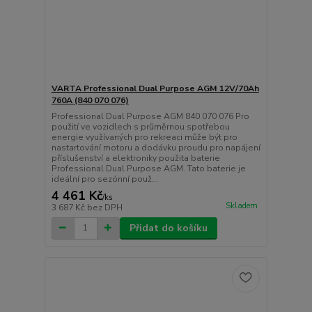
VARTA Professional Dual Purpose AGM 12V/70Ah
760A (840 070 076)
Professional Dual Purpose AGM 840 070 076 Pro
použití ve vozidlech s průměrnou spotřebou
energie využívaných pro rekreaci může být pro
nastartování motoru a dodávku proudu pro napájení
příslušenství a elektroniky použita baterie
Professional Dual Purpose AGM. Tato baterie je
ideální pro sezónní použ...
4 461 Kč
/
ks
Skladem
3 687 Kč
bez DPH
Přidat do košíku