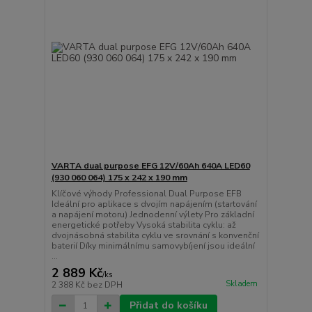
VARTA dual purpose EFG 12V/60Ah 640A LED60
(930 060 064) 175 x 242 x 190 mm
Klíčové výhody Professional Dual Purpose EFB
Ideální pro aplikace s dvojím napájením (startování
a napájení motoru) Jednodenní výlety Pro základní
energetické potřeby Vysoká stabilita cyklu: až
dvojnásobná stabilita cyklu ve srovnání s konvenční
baterií Díky minimálnímu samovybíjení jsou ideální
...
2 889 Kč
/
ks
Skladem
2 388 Kč
bez DPH
Přidat do košíku