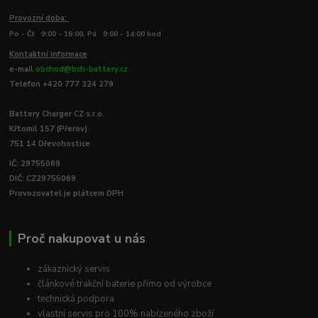
Provozní doba:
Po - Čt 9:00 - 16:00, Pá 9:00 - 14:00 hod
Kontaktní informace
e-mail
obchod@bch-battery.cz
Telefon +420 777 324 279
Battery Charger CZ s.r.o.
Křtomil 157 (Přerov)
751 14 Dřevohostice
IČ: 29755069
DIČ: CZ29755069
Provozovatel je plátcem DPH
Proč nakupovat u nás
zákaznický servis
článkové trakční baterie přímo od výrobce
technická podpora
vlastní servis pro 100% nabízeného zboží