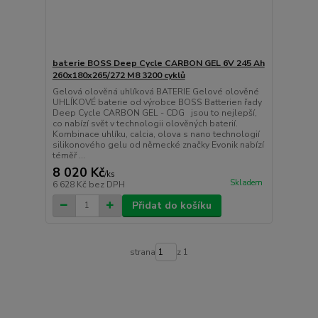
baterie BOSS Deep Cycle CARBON GEL 6V 245 Ah
260x180x265/272 M8 3200 cyklů
Gelová olověná uhlíková BATERIE Gelové olověné
UHLÍKOVÉ baterie od výrobce BOSS Batterien řady
Deep Cycle CARBON GEL - CDG jsou to nejlepší,
co nabízí svět v technologii olověných baterií.
Kombinace uhlíku, calcia, olova s nano technologií
silikonového gelu od německé značky Evonik nabízí
téměř ...
8 020 Kč
/
ks
Skladem
6 628 Kč
bez DPH
Přidat do košíku
strana
z 1