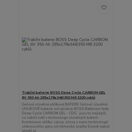
Trakční baterie BOSS Deep Cycle CARBON GEL
6V 350 Ah 295x178x346/350 M8 3200 cyklů
Gelová olověná uhlíková BATERIE Gelové olověné
UHLÍKOVÉ baterie od výrobce BOSS Batterien řady
Deep Cycle CARBON GEL - CDG jsou to nejlepší,
co nabízí svět v technologii olověných baterií.
Kombinace uhlíku, calcia, olova s nano technologií
silikonového gelu od německé značky Evonik nabízí
téměř st...