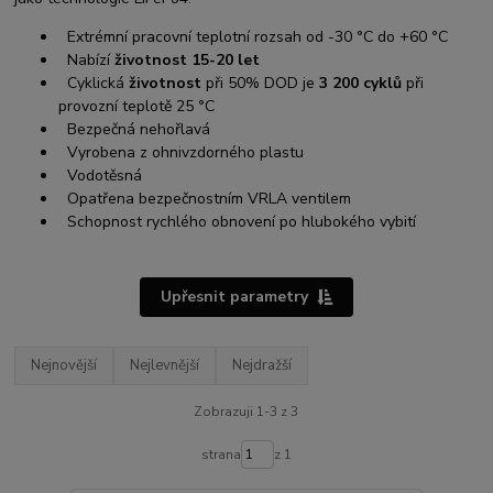
Extrémní pracovní teplotní rozsah od -30 °C do +60 °C
Nabízí
životnost 15-20 let
Cyklická
životnost
při 50% DOD je
3 200 cyklů
při
provozní teplotě 25 °C
Bezpečná nehořlavá
Vyrobena z ohnivzdorného plastu
Vodotěsná
Opatřena bezpečnostním VRLA ventilem
Schopnost rychlého obnovení po hlubokého vybití
Upřesnit parametry
Nejnovější
Nejlevnější
Nejdražší
Zobrazuji 1-3 z 3
strana
z 1