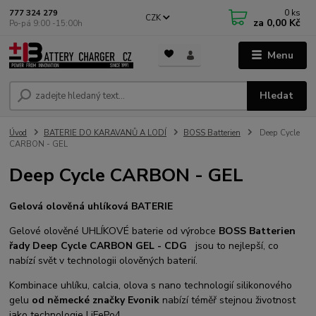
0
ks
777 324 279
CZK
za
0,00 Kč
Po-pá 9:00 -15:00h
Menu
Hledat
Úvod
BATERIE DO KARAVANŮ A LODÍ
BOSS Batterien
Deep Cycle
CARBON - GEL
Deep Cycle CARBON - GEL
Gelová olověná uhlíková BATERIE
Gelové olověné UHLÍKOVÉ baterie od výrobce
BOSS Batterien
řady Deep Cycle CARBON GEL - CDG
jsou to nejlepší, co
nabízí svět v technologii olověných baterií.
Kombinace uhlíku, calcia, olova s nano technologií silikonového
gelu
od německé značky Evonik
nabízí téměř stejnou životnost
jako technologie LiFePo4.