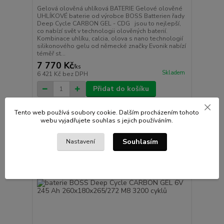
Gelová olověná uhlíková BATERIE Gelové olověné
UHLÍKOVÉ baterie od výrobce BOSS Batterien řady
Deep Cycle CARBON GEL - CDG jsou to nejlepší,
co nabízí svět v technologii olověných baterií.
Kombinace uhlíku, calcia, olova s nano technologií
silikonového gelu od německé značky Evonik nabízí
téměř st...
7 770 Kč
/
ks
Skladem
6 421 Kč
bez DPH
Přidat do košíku
Tento web používá soubory cookie. Dalším procházením tohoto
webu vyjadřujete souhlas s jejich používáním.
Souhlasím
Nastavení