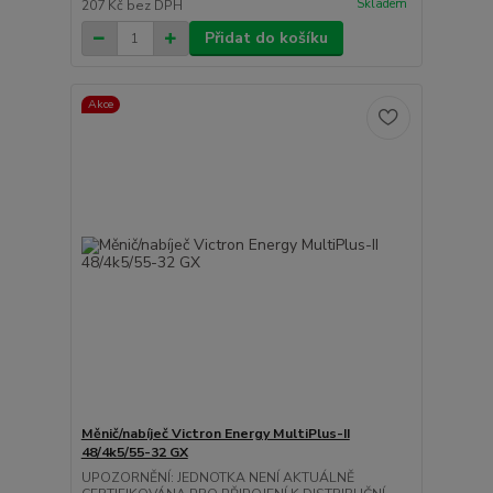
Skladem
207 Kč
bez DPH
Přidat do košíku
Akce
Měnič/nabíječ Victron Energy MultiPlus-II
48/4k5/55-32 GX
UPOZORNĚNÍ: JEDNOTKA NENÍ AKTUÁLNĚ