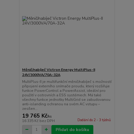
Měnič/nabíječ Victron Energy MultiPlus-II
24V/3000VA/70A-32A
MultiPlus-II je multifunkční měnič/nabíječ s možností
připojení externího snímače proudu, který rozšiřuje
funkce PowerControl a PowerAssist, ideální pro
použití v ostrovních a ESS systémech. Má také
všechny funkce jednotky MultiGrid se zabudovanou
anti-islanding ochranou na svém AC vstupu –
zesílen...
19 765 Kč
/
ks
Dodání do 2 - 3 týdnů
16 335 Kč
bez DPH
Přidat do košíku