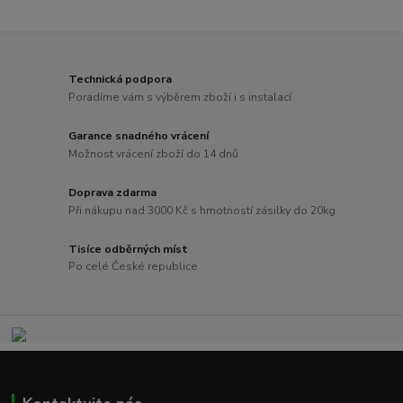
Technická podpora
Poradíme vám s výběrem zboží i s instalací
Garance snadného vrácení
Možnost vrácení zboží do 14 dnů
Doprava zdarma
Při nákupu nad 3000 Kč s hmotností zásilky do 20kg
Tisíce odběrných míst
Po celé České republice