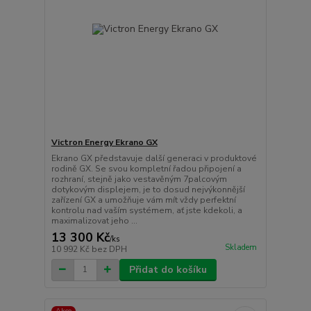
Victron Energy Ekrano GX
Ekrano GX představuje další generaci v produktové
rodině GX. Se svou kompletní řadou připojení a
rozhraní, stejně jako vestavěným 7palcovým
dotykovým displejem, je to dosud nejvýkonnější
zařízení GX a umožňuje vám mít vždy perfektní
kontrolu nad vaším systémem, ať jste kdekoli, a
maximalizovat jeho ...
13 300 Kč
/
ks
Skladem
10 992 Kč
bez DPH
Přidat do košíku
Akce