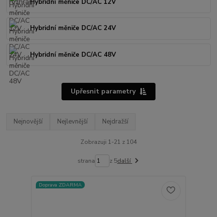
Hybridní měniče DC/AC 12V
Hybridní měniče DC/AC 24V
Hybridní měniče DC/AC 48V
Upřesnit parametry
Nejnovější
Nejlevnější
Nejdražší
Zobrazuji 1-21 z 104
strana
z 5
další
Doprava ZDARMA