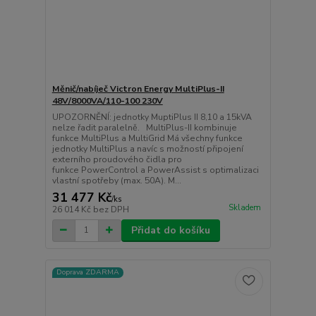
Měnič/nabíječ Victron Energy MultiPlus-II
48V/8000VA/110-100 230V
UPOZORNĚNÍ: jednotky MuptiPlus II 8,10 a 15kVA
nelze řadit paralelně. MultiPlus-II kombinuje
funkce MultiPlus a MultiGrid Má všechny funkce
jednotky MultiPlus a navíc s možností připojení
externího proudového čidla pro
funkce PowerControl a PowerAssist s optimalizaci
vlastní spotřeby (max. 50A). M...
31 477 Kč
/
ks
Skladem
26 014 Kč
bez DPH
Přidat do košíku
Doprava ZDARMA