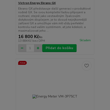
Victron Energy Ekrano GX
Ekrano GX představuje další generaci v produktové
rodině GX. Se svou kompletní řadou připojení a
rozhraní, stejně jako vestavěným 7palcovým
dotykovým displejem, je to dosud nejvýkonnější
zařízení GX a umožňuje vám mít vždy perfektní
kontrolu nad vaším systémem, ať jste kdekoli, a
maximalizovat jeho ...
16 800 Kč
/
ks
Skladem
13 884 Kč
bez DPH
Přidat do košíku
Akce