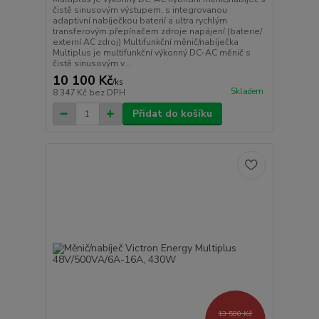
čistě sinusovým výstupem, s integrovanou
adaptivní nabíječkou baterií a ultra rychlým
transferovým přepínačem zdroje napájení (baterie/
externí AC zdroj) Multifunkční měnič/nabíječka
Multiplus je multifunkční výkonný DC-AC měnič s
čistě sinusovým v...
10 100 Kč
/
ks
Skladem
8 347 Kč
bez DPH
Přidat do košíku
13 500 Kč