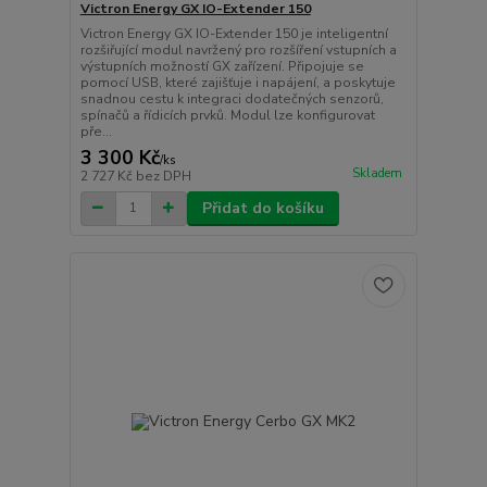
Victron Energy GX IO-Extender 150
Victron Energy GX IO-Extender 150 je inteligentní
rozšiřující modul navržený pro rozšíření vstupních a
výstupních možností GX zařízení. Připojuje se
pomocí USB, které zajišťuje i napájení, a poskytuje
snadnou cestu k integraci dodatečných senzorů,
spínačů a řídicích prvků. Modul lze konfigurovat
pře...
3 300 Kč
/
ks
Skladem
2 727 Kč
bez DPH
Přidat do košíku