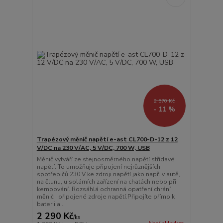
2 570 Kč
- 11 %
Trapézový měnič napětí e-ast CL700-D-12 z 12
V/DC na 230 V/AC, 5 V/DC, 700 W, USB
Měnič vytváří ze stejnosměrného napětí střídavé
napětí. To umožňuje připojení nejrůznějších
spotřebičů 230 V ke zdroji napětí jako např. v autě,
na člunu, u solárních zařízení na chatách nebo při
kempování. Rozsáhlá ochranná opatření chrání
měnič i připojené zdroje napětí.Připojíte přímo k
baterii a...
2 290 Kč
/
ks