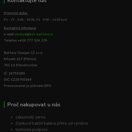
Kontaktujte nás
Provozní doba:
Po - Čt 9:00 - 16:00, Pá 9:00 - 14:00 hod
Kontaktní informace
e-mail
obchod@bch-battery.cz
Telefon +420 777 324 279
Battery Charger CZ s.r.o.
Křtomil 157 (Přerov)
751 14 Dřevohostice
IČ: 29755069
DIČ: CZ29755069
Provozovatel je plátcem DPH
Proč nakupovat u nás
zákaznický servis
článkové trakční baterie přímo od výrobce
technická podpora