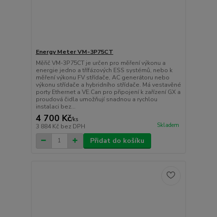
Energy Meter VM-3P75CT
Měřič VM-3P75CT je určen pro měření výkonu a
energie jedno a třífázových ESS systémů, nebo k
měření výkonu FV střídače, AC generátoru nebo
výkonu střídače a hybridního střídače. Má vestavěné
porty Ethernet a VE.Can pro připojení k zařízení GX a
proudová čidla umožňují snadnou a rychlou
instalaci bez...
4 700 Kč
/
ks
Skladem
3 884 Kč
bez DPH
Přidat do košíku