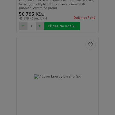
kombinuje funkce MultiPlus a MultiGrid Má všechny
funkce jednotky MultiPlus a navíc s možností
připojení externího proud...
50 795 Kč
/
ks
Dodání do 7 dnů
41 979 Kč
bez DPH
Přidat do košíku