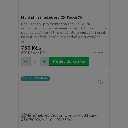
Montážní rámeček pro GX Touch 70
Příslušenství pro montáž na zeď GX Touch
umožňuje snadné upevnění zařízení GX Touch 70 na
pevnou zeď.Kromě tří šroubů, které připevňují držák
na zeď ke stěně, není nutné žádné další vrtání ani
výřez.
750 Kč
/
ks
Skladem
620 Kč
bez DPH
Přidat do košíku
Doprava ZDARMA