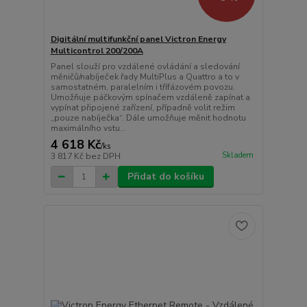
Digitální multifunkční panel Victron Energy
Multicontrol 200/200A
Panel slouží pro vzdálené ovládání a sledování
měničů/nabíječek řady MultiPlus a Quattro a to v
samostatném, paralelním i třífázovém povozu.
Umožňuje páčkovým spínačem vzdáleně zapínat a
vypínat připojené zařízení, případně volit režim
„pouze nabíječka“. Dále umožňuje měnit hodnotu
maximálního vstu...
4 618 Kč
/
ks
Skladem
3 817 Kč
bez DPH
Přidat do košíku