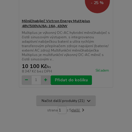
- 25 %
Měnič/nabíječ Victron Energy Multiplus
48V/500VA/6A-16A, 430W
Multiplus je výkonný DC-AC hybridní měnič/nabíječ s
čistě sinusovým výstupem, s integrovanou
adaptivní nabíječkou baterií a ultra rychlým
transferovým přepínačem zdroje napájení (baterie/
externí AC zdroj) Multifunkční měnič/nabíječka
Multiplus je multifunkční výkonný DC-AC měnič s
čistě sinusovým v...
10 100 Kč
/
ks
Skladem
8 347 Kč
bez DPH
Přidat do košíku
Načíst další produkty (21)
strana
z 5
další