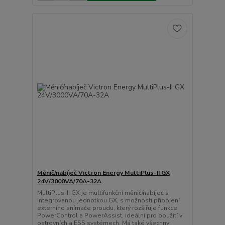
Měnič/nabíječ Victron Energy MultiPlus-II GX
24V/3000VA/70A-32A
MultiPlus-II GX je multifunkční měnič/nabíječ s
integrovanou jednotkou GX, s možností připojení
externího snímače proudu, který rozšiřuje funkce
PowerControl a PowerAssist, ideální pro použití v
ostrovních a ESS systémech. Má také všechny