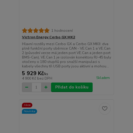
1 hodnocení
Victron Energy Cerbo GX MK2
Hlavní rozdíly mezi Cerbo GX a Cerbo GX MKII: dva
plně funkční porty sběrnice CAN - VE.Can 1 a VE.Can
2 (původní verze má jeden port VE.Can a jeden port
BMS-Can), VE.Can 1 je izolován konektory RJ-45 byly
otočeny o 180 stupňů pro snažší manipulaci s
kabely všechny tři USB porty jsou aktivní a mohou...
5 929 Kč
/
ks
Skladem
4 900 Kč
bez DPH
Přidat do košíku
Akce
Novinka