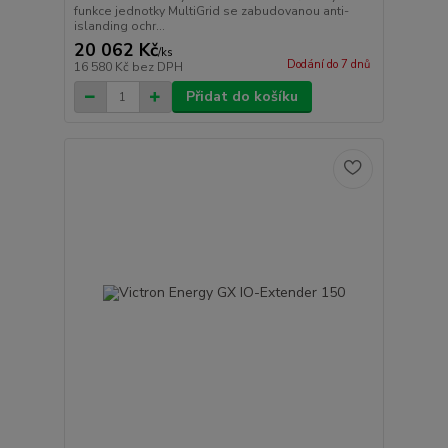
funkce jednotky MultiGrid se zabudovanou anti-
islanding ochr...
20 062 Kč
/
ks
Dodání do 7 dnů
16 580 Kč
bez DPH
Přidat do košíku