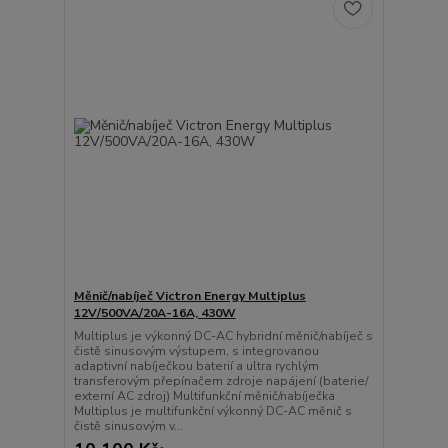
Měnič/nabíječ Victron Energy Multiplus
12V/500VA/20A-16A, 430W
Multiplus je výkonný DC-AC hybridní měnič/nabíječ s
čistě sinusovým výstupem, s integrovanou
adaptivní nabíječkou baterií a ultra rychlým
transferovým přepínačem zdroje napájení (baterie/
externí AC zdroj) Multifunkční měnič/nabíječka
Multiplus je multifunkční výkonný DC-AC měnič s
čistě sinusovým v...