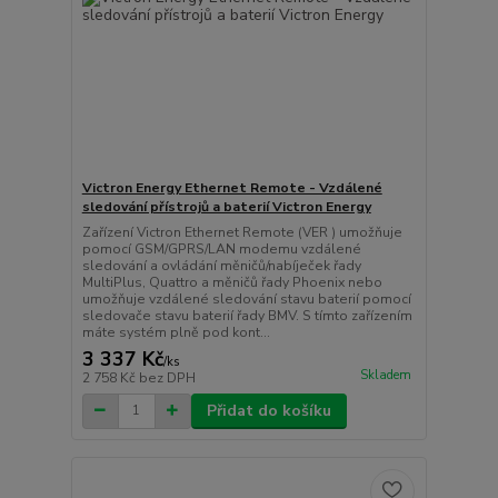
Victron Energy Ethernet Remote - Vzdálené
sledování přístrojů a baterií Victron Energy
Zařízení Victron Ethernet Remote (VER ) umožňuje
pomocí GSM/GPRS/LAN modemu vzdálené
sledování a ovládání měničů/nabíječek řady
MultiPlus, Quattro a měničů řady Phoenix nebo
umožňuje vzdálené sledování stavu baterií pomocí
sledovače stavu baterií řady BMV. S tímto zařízením
máte systém plně pod kont...
3 337 Kč
/
ks
Skladem
2 758 Kč
bez DPH
Přidat do košíku