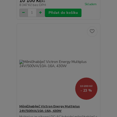
10 100 Kč
/
ks
Skladem
8 347 Kč
bez DPH
Přidat do košíku
13 200 Kč
- 23 %
Měnič/nabíječ Victron Energy Multiplus
24V/500VA/10A-16A, 430W
Multiplus je výkonný DC-AC hybridní měnič/nabíječ s