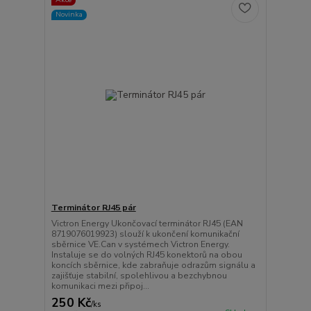
Novinka
Terminátor RJ45 pár
Victron Energy Ukončovací terminátor RJ45 (EAN
8719076019923) slouží k ukončení komunikační
sběrnice VE.Can v systémech Victron Energy.
Instaluje se do volných RJ45 konektorů na obou
koncích sběrnice, kde zabraňuje odrazům signálu a
zajišťuje stabilní, spolehlivou a bezchybnou
komunikaci mezi připoj...
250 Kč
/
ks