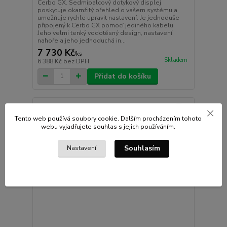
Cerbo GX. Sedmipalcový dotykový displej
poskytuje okamžitý přehled o vašem systému a
umožňuje rychle upravit nastavení. Je jednoduše
připojený k Cerbo GX pomocí jediného kabelu.
Jeho velmi tenký vodotěsný design, nastavení
nahoře a jeho jednoduchá in...
7 730 Kč
/
ks
Skladem
6 388 Kč
bez DPH
Přidat do košíku
Tento web používá soubory cookie. Dalším procházením tohoto
webu vyjadřujete souhlas s jejich používáním.
Souhlasím
Nastavení