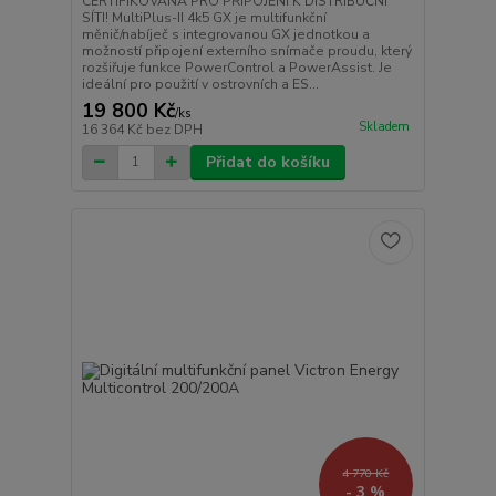
CERTIFIKOVÁNA PRO PŘIPOJENÍ K DISTRIBUČNÍ
SÍTI! MultiPlus-II 4k5 GX je multifunkční
měnič/nabíječ s integrovanou GX jednotkou a
možností připojení externího snímače proudu, který
rozšiřuje funkce PowerControl a PowerAssist. Je
ideální pro použití v ostrovních a ES...
19 800 Kč
/
ks
Skladem
16 364 Kč
bez DPH
Přidat do košíku
4 770 Kč
- 3 %