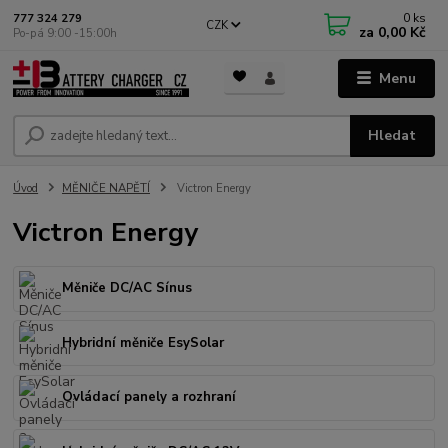
0
ks
777 324 279
CZK
za
0,00 Kč
Po-pá 9:00 -15:00h
Menu
Hledat
Úvod
MĚNIČE NAPĚTÍ
Victron Energy
Victron Energy
Měniče DC/AC Sínus
Hybridní měniče EsySolar
Ovládací panely a rozhraní