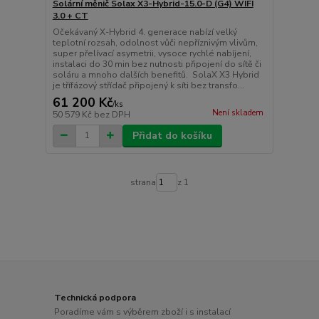
Solární měnič Solax X3-Hybrid-15.0-D (G4) WIFI
3.0 + CT
Očekávaný X-Hybrid 4. generace nabízí velký
teplotní rozsah, odolnost vůči nepříznivým vlivům,
super přelívací asymetrii, vysoce rychlé nabíjení,
instalaci do 30 min bez nutnosti připojení do sítě či
soláru a mnoho dalších benefitů. SolaX X3 Hybrid
je třífázový střídač připojený k síti bez transfo...
61 200 Kč
/
ks
Není skladem
50 579 Kč
bez DPH
Přidat do košíku
strana
z 1
Technická podpora
Poradíme vám s výběrem zboží i s instalací