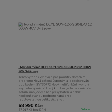
Hybridní měnič DEYE SUN-12K-SG04LP3 12 000W
48V 3-fázový
Tento výrobek vyhovuje pro použití v dotačním
programu Nová zelená úsporám a je registrován
pod kódem SVT30772.Nový multifunkční hybridní
asymetrický měnič, který kombinuje funkce měniče,
solární nabíječky a nabíječky baterií a nabízí
nepřerušovanou podporu napájení s
regulovatelnou velikostí. Jeho ...
68 990 Kč
/
ks
Skladem
57 017 Kč
bez DPH