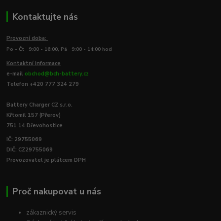
Kontaktujte nás
Provozní doba:
Po - Čt 9:00 - 16:00, Pá 9:00 - 14:00 hod
Kontaktní informace
e-mail
obchod@bch-battery.cz
Telefon +420 777 324 279
Battery Charger CZ s.r.o.
Křtomil 157 (Přerov)
751 14 Dřevohostice
IČ: 29755069
DIČ: CZ29755069
Provozovatel je plátcem DPH
Proč nakupovat u nás
zákaznický servis