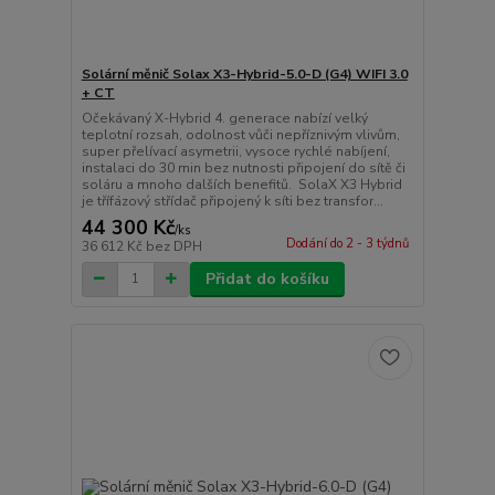
Solární měnič Solax X3-Hybrid-5.0-D (G4) WIFI 3.0
+ CT
Očekávaný X-Hybrid 4. generace nabízí velký
teplotní rozsah, odolnost vůči nepříznivým vlivům,
super přelívací asymetrii, vysoce rychlé nabíjení,
instalaci do 30 min bez nutnosti připojení do sítě či
soláru a mnoho dalších benefitů. SolaX X3 Hybrid
je třífázový střídač připojený k síti bez transfor...
44 300 Kč
/
ks
Dodání do 2 - 3 týdnů
36 612 Kč
bez DPH
Přidat do košíku