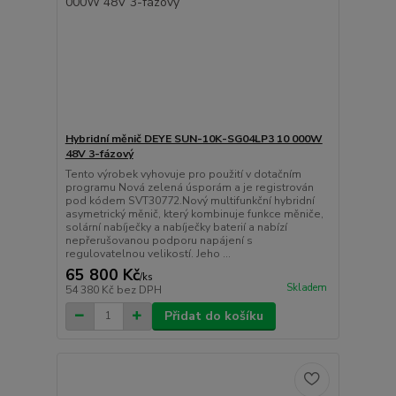
Hybridní měnič DEYE SUN-10K-SG04LP3 10 000W
48V 3-fázový
Tento výrobek vyhovuje pro použití v dotačním
programu Nová zelená úsporám a je registrován
pod kódem SVT30772.Nový multifunkční hybridní
asymetrický měnič, který kombinuje funkce měniče,
solární nabíječky a nabíječky baterií a nabízí
nepřerušovanou podporu napájení s
regulovatelnou velikostí. Jeho ...
65 800 Kč
/
ks
Skladem
54 380 Kč
bez DPH
Přidat do košíku