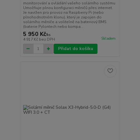
monitorování a ovládání vašeho solárního systému
Umožňuje plnou konfiguraci měničů přes internet.
Je navržen pro provoz na Raspberry Pi (nebo
plnohodnotném klonu), který je zapojen do
solárního měniče a volitelně na bateriový BMS
(baterie Pylontech nebo kompa...
5 950 Kč
/
ks
Skladem
4 917 Kč
bez DPH
Přidat do košíku