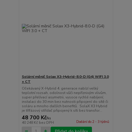
Solární měnič Solax X3-Hybrid-8.0-D (G4) WIFI 3.0
+ CT
Očekávaný X-Hybrid 4. generace nabízí velký
teplotní rozsah, odolnost vůči nepříznivým vlivům,
super přelívací asymetrii, vysoce rychlé nabíjení,
instalaci do 30 min bez nutnosti připojení do sítě či
soláru a mnoho dalších benefitů. SolaX X3 Hybrid
je třífázový střídač připojený k síti bez transfor...
48 700 Kč
/
ks
Dodání do 2 - 3 týdnů
40 248 Kč
bez DPH
Přidat do košíku