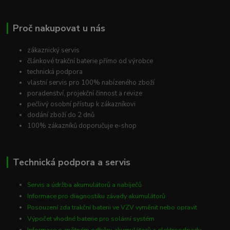
Proč nakupovat u nás
zákaznický servis
článkové trakční baterie přímo od výrobce
technická podpora
vlastní servis pro 100% nabízeného zboží
poradenství, projekční činnost a revize
pečlivý osobní přístup k zákazníkovi
dodání zboží do 2 dnů
100% zákazníků doporučuje e-shop
Technická podpora a servis
Servis a údržba akumulátorů a nabíječů
Informace pro diagnostiku závady akumulátorů
Posouzení zda trakční baterii ve VZV vyměnit nebo opravit
Výpočet vhodné baterie pro solární systém
Informace o zpětném odběru akumulátorů a elektroodpadu