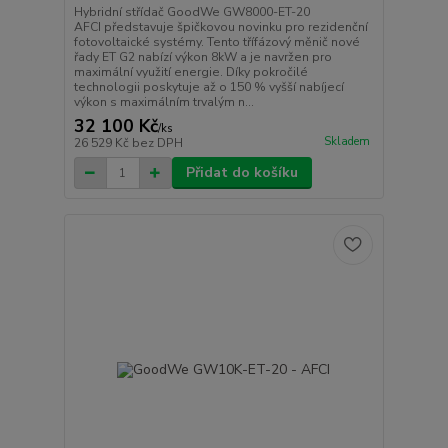
Hybridní střídač GoodWe GW8000-ET-20
AFCI představuje špičkovou novinku pro rezidenční
fotovoltaické systémy. Tento třífázový měnič nové
řady ET G2 nabízí výkon 8kW a je navržen pro
maximální využití energie. Díky pokročilé
technologii poskytuje až o 150 % vyšší nabíjecí
výkon s maximálním trvalým n...
32 100 Kč
/
ks
Skladem
26 529 Kč
bez DPH
Přidat do košíku