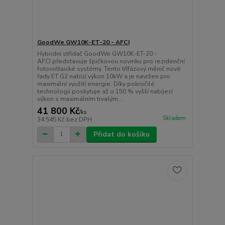
GoodWe GW10K-ET-20 - AFCI
Hybridní střídač GoodWe GW10K-ET-20 -
AFCI představuje špičkovou novinku pro rezidenční
fotovoltaické systémy. Tento třífázový měnič nové
řady ET G2 nabízí výkon 10kW a je navržen pro
maximální využití energie. Díky pokročilé
technologii poskytuje až o 150 % vyšší nabíjecí
výkon s maximálním trvalým...
41 800 Kč
/
ks
Skladem
34 545 Kč
bez DPH
Přidat do košíku