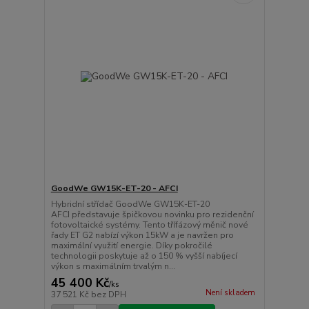
GoodWe GW15K-ET-20 - AFCI
Hybridní střídač GoodWe GW15K-ET-20
AFCI představuje špičkovou novinku pro rezidenční
fotovoltaické systémy. Tento třífázový měnič nové
řady ET G2 nabízí výkon 15kW a je navržen pro
maximální využití energie. Díky pokročilé
technologii poskytuje až o 150 % vyšší nabíjecí
výkon s maximálním trvalým n...
45 400 Kč
/
ks
Není skladem
37 521 Kč
bez DPH