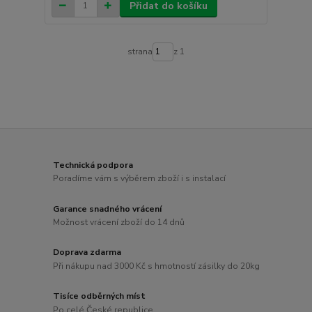
Přidat do košíku
strana
z 1
Technická podpora
Poradíme vám s výběrem zboží i s instalací
Garance snadného vrácení
Možnost vrácení zboží do 14 dnů
Doprava zdarma
Při nákupu nad 3000 Kč s hmotností zásilky do 20kg
Tisíce odběrných míst
Po celé České republice