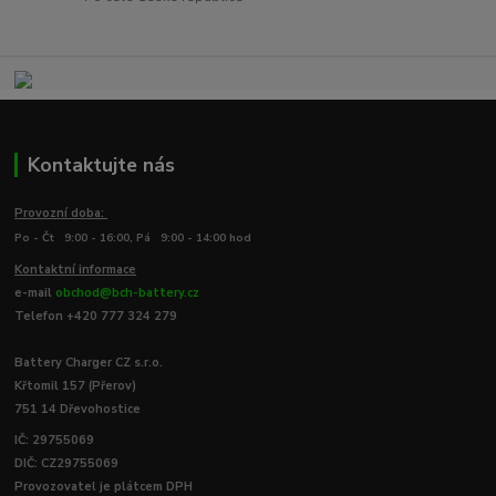
Kontaktujte nás
Provozní doba:
Po - Čt 9:00 - 16:00, Pá 9:00 - 14:00 hod
Kontaktní informace
e-mail
obchod@bch-battery.cz
Telefon +420 777 324 279
Battery Charger CZ s.r.o.
Křtomil 157 (Přerov)
751 14 Dřevohostice
IČ: 29755069
DIČ: CZ29755069
Provozovatel je plátcem DPH