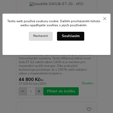
Tento web používá soubory cookie. Dalším procházením tohoto
webu vyjadřujete souhlas s jejich používáním.
Souhlasím
Nastavení
GoodWe GW12K-ET-20 - AFCI
Hybridní střídač GoodWe GW12K-ET-20
AFCI představuje špičkovou novinku pro rezidenční
fotovoltaické systémy. Tento třífázový měnič nové
řady ET G2 nabízí výkon 12kW a je navržen pro
maximální využití energie. Díky pokročilé
technologii poskytuje až o 150 % vyšší nabíjecí
výkon s maximálním trvalým n...
44 800 Kč
/
ks
Skladem
37 025 Kč
bez DPH
Přidat do košíku