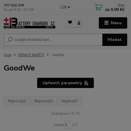
0
ks
777 324 279
CZK
za
0,00 Kč
Po-pá 9:00 -15:00h
Menu
Hledat
Úvod
MĚNIČE NAPĚTÍ
GoodWe
GoodWe
Upřesnit parametry
Nejnovější
Nejlevnější
Nejdražší
Zobrazuji 1-5 z 5
strana
z 1