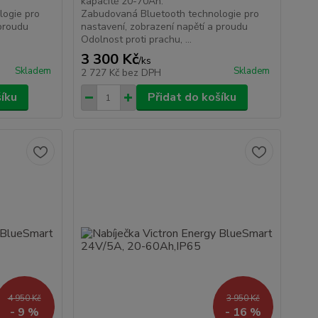
kapacitě 20-70Ah.
logie pro
Zabudovaná Bluetooth technologie pro
 proudu
nastavení, zobrazení napětí a proudu
Odolnost proti prachu, ...
3 300 Kč
/
ks
Skladem
Skladem
2 727 Kč
bez DPH
šíku
Přidat do košíku
4 950 Kč
3 950 Kč
- 9 %
- 16 %