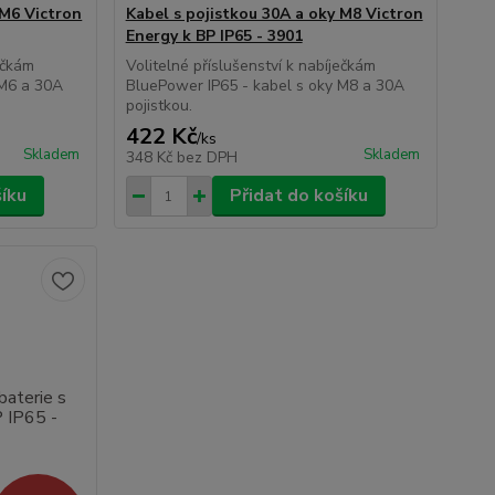
 M6 Victron
Kabel s pojistkou 30A a oky M8 Victron
Energy k BP IP65 - 3901
ečkám
Volitelné příslušenství k nabíječkám
 M6 a 30A
BluePower IP65 - kabel s oky M8 a 30A
pojistkou.
422 Kč
/
ks
Skladem
Skladem
348 Kč
bez DPH
šíku
Přidat do košíku