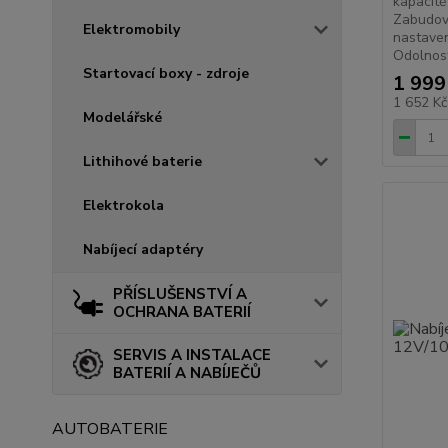
kapacitě
Zabudov
Elektromobily
nastaven
Odolnost 
Startovací boxy - zdroje
1 999
1 652 K
Modelářské
Lithihové baterie
Elektrokola
Nabíjecí adaptéry
PŘÍSLUŠENSTVÍ A
OCHRANA BATERIÍ
SERVIS A INSTALACE
BATERIÍ A NABÍJEČŮ
AUTOBATERIE