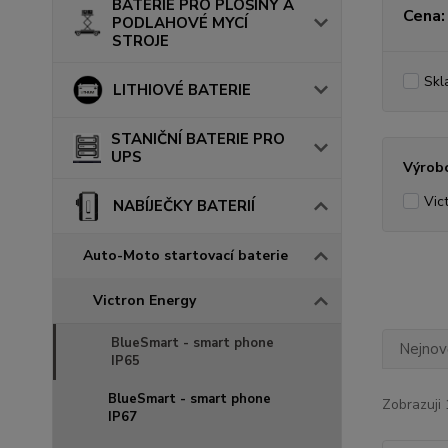
BATERIE PRO PLOŠINY A
Cena:
PODLAHOVÉ MYCÍ
STROJE
Skl
LITHIOVÉ BATERIE
STANIČNÍ BATERIE PRO
UPS
Výrob
Vic
NABÍJEČKY BATERIÍ
Auto-Moto startovací baterie
Victron Energy
BlueSmart - smart phone
Nejnově
IP65
BlueSmart - smart phone
Zobrazuji 
IP67