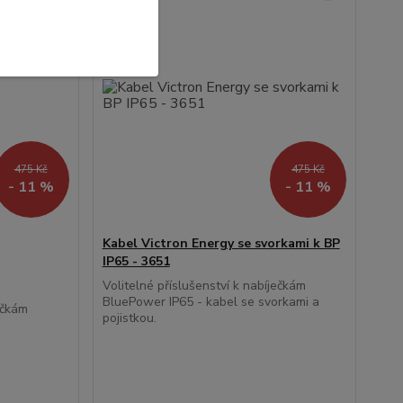
475 Kč
475 Kč
- 11 %
- 11 %
Kabel Victron Energy se svorkami k BP
IP65 - 3651
Volitelné příslušenství k nabíječkám
BluePower IP65 - kabel se svorkami a
ečkám
pojistkou.