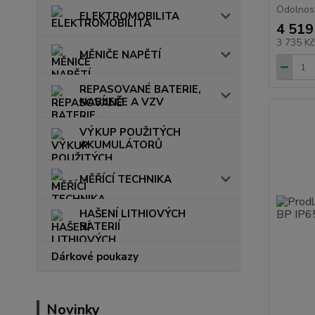
Odolnost 
ELEKTROMOBILITA
4 519
3 735 K
MĚNIČE NAPĚTÍ
REPASOVANÉ BATERIE,
NABÍJEČE A VZV
VÝKUP POUŽITÝCH
AKUMULÁTORŮ
MĚŘÍCÍ TECHNIKA
HAŠENÍ LITHIOVÝCH
BATERIÍ
Dárkové poukazy
Novinky