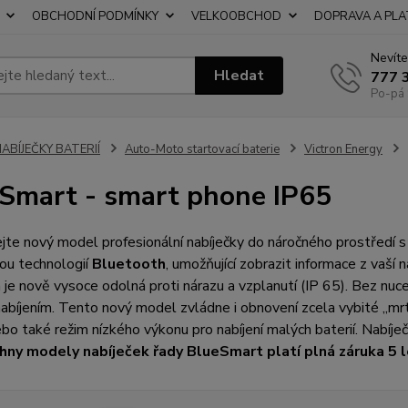
OBCHODNÍ PODMÍNKY
VELKOOBCHOD
DOPRAVA A PL
Nevíte
Hledat
777 
Po-pá 
ABÍJEČKY BATERIÍ
Auto-Moto startovací baterie
Victron Energy
Smart - smart phone IP65
te nový model profesionální nabíječky do náročného prostředí s 
ou technologií
Bluetooth
, umožňující zobrazit informace z vaší
 je nově vysoce odolná proti nárazu a vzplanutí (IP 65). Bez 
abíjením. Tento nový model zvládne i obnovení zcela vybité „mrtvé“
nebo také režim nízkého výkonu pro nabíjení malých baterií. Nabí
hny modely nabíječek řady
BlueSmart
platí plná záruka 5 l