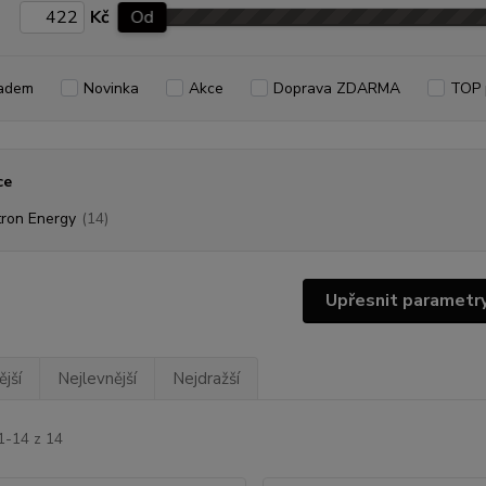
Kč
Od
adem
Novinka
Akce
Doprava ZDARMA
TOP 
ce
tron Energy
(14)
Upřesnit parametr
jší
Nejlevnější
Nejdražší
1-14 z 14