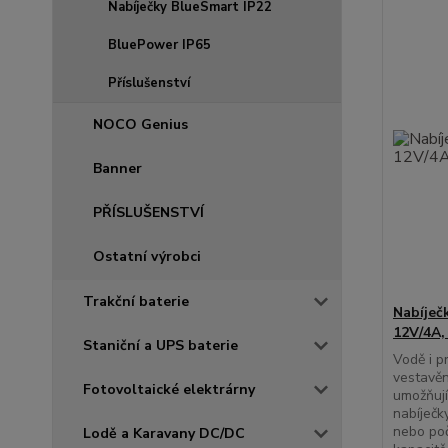
Nabíječky BlueSmart IP22
BluePower IP65
Příslušenství
NOCO Genius
Banner
PŘÍSLUŠENSTVÍ
Ostatní výrobci
Trakční baterie
Nabíječ
12V/4A,
Staniční a UPS baterie
Vodě i p
vestavěn
Fotovoltaické elektrárny
umožňují
nabíječk
nebo poč
Lodě a Karavany DC/DC