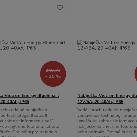
2 650 Kč
- 25 %
ka Victron Energy BlueSmart
Nabíječka Victron Energy B
 20-40Ah, IP65
12V/5A, 20-40Ah, IP65
rachu odolná nabíječka s
Vodě i prachu odolná nabíječk
ou technologií Bluetooth,
vestavěnou technologií Blueto
cí zobrazit informace z vaší
umožňující zobrazit informace 
y do chytrého telefonu, tabletu
nabíječky do chytrého telefonu
ítače. Optimální pro baterie o
nebo počítače. Optimální pro b