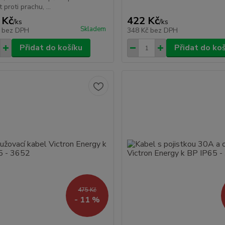
proti prachu, ...
 Kč
422 Kč
/
ks
/
ks
Skladem
č
bez DPH
348 Kč
bez DPH
Přidat do košíku
Přidat do ko
475 Kč
- 11 %