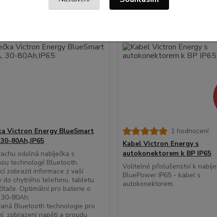
ka Victron Energy BlueSmart
1 hodnocení
 30-80Ah,IP65
Kabel Victron Energy s
autokonektorem k BP IP65
rachu odolná nabíječka s
ou technologií Bluetooth,
Volitelné příslušenství k nabíj
cí zobrazit informace z vaší
BluePower IP65 - kabel s
y do chytrého telefonu, tabletu
autokonektorem.
ítače. Optimální pro baterie o
 30-80Ah.
aná Bluetooth technologie pro
í, zobrazení napětí a proudu