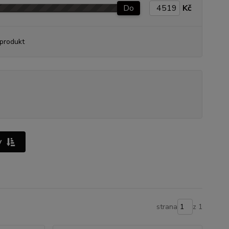
Do
Kč
produkt
y
strana
z 1