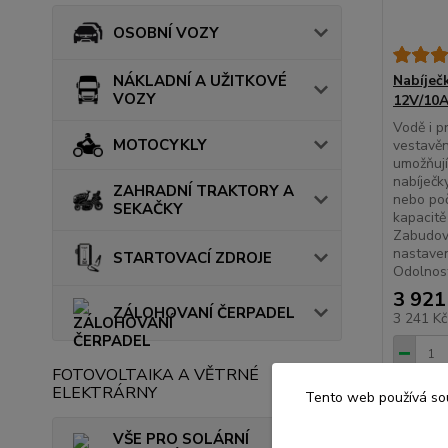
OSOBNÍ VOZY
Nabíječ
NÁKLADNÍ A UŽITKOVÉ
VOZY
12V/10A
Vodě i p
MOTOCYKLY
vestavěn
umožňují
nabíječk
ZAHRADNÍ TRAKTORY A
nebo poč
SEKAČKY
kapacit
Zabudov
nastaven
STARTOVACÍ ZDROJE
Odolnost 
3 921
ZÁLOHOVANÍ ČERPADEL
3 241 K
FOTOVOLTAIKA A VĚTRNÉ
ELEKTRÁRNY
Tento web používá sou
VŠE PRO SOLÁRNÍ