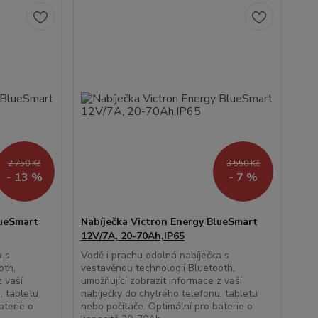
2 750 Kč
3 550 Kč
- 13 %
- 7 %
lueSmart
Nabíječka Victron Energy BlueSmart
12V/7A, 20-70Ah,IP65
a s
Vodě i prachu odolná nabíječka s
oth,
vestavěnou technologií Bluetooth,
z vaší
umožňující zobrazit informace z vaší
, tabletu
nabíječky do chytrého telefonu, tabletu
aterie o
nebo počítače. Optimální pro baterie o