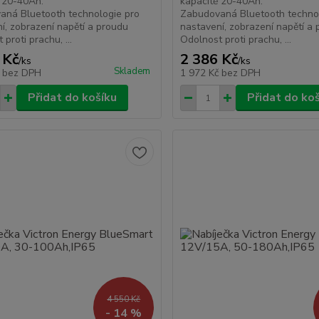
 20-40Ah.
kapacitě 20-40Ah.
aná Bluetooth technologie pro
Zabudovaná Bluetooth techno
í, zobrazení napětí a proudu
nastavení, zobrazení napětí a
proti prachu, ...
Odolnost proti prachu, ...
 Kč
2 386 Kč
/
ks
/
ks
Skladem
č
bez DPH
1 972 Kč
bez DPH
Přidat do košíku
Přidat do ko
4 550 Kč
- 14 %