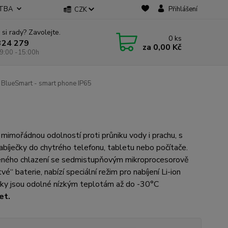
ATBA
Přihlášení
CZK
 si rady? Zavolejte.
0
ks
324 279
za
0,00 Kč
9:00 -15:00h
BlueSmart - smart phone IP65
mimořádnou odolností proti průniku vody i prachu, s
 nabíječky do chytrého telefonu, tabletu nebo počítače.
nuceného chlazení se sedmistupňovým mikroprocesorově
 baterie, nabízí speciální režim pro nabíjení Li-ion
ječky jsou odolné nízkým teplotám až do -30°C
et.