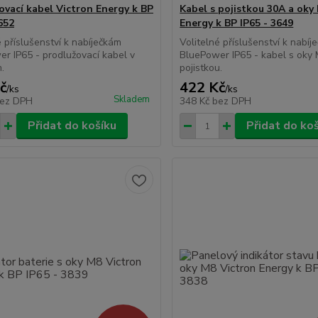
ovací kabel Victron Energy k BP
Kabel s pojistkou 30A a oky
652
Energy k BP IP65 - 3649
é příslušenství k nabíječkám
Volitelné příslušenství k nabíj
r IP65 - prodlužovací kabel v
BluePower IP65 - kabel s oky
 2m.
pojistkou.
č
422 Kč
/
ks
/
ks
Skladem
ez DPH
348 Kč
bez DPH
Přidat do košíku
Přidat do ko