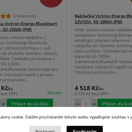
1 hodnocení
Nabíječka Victron Energy B
12V/15A, 50-180Ah,IP65
ka Victron Energy BlueSmart
, 30-100Ah,IP65
Vodě i prachu odolná nabíječk
vestavěnou technologií Blueto
rachu odolná nabíječka s
umožňující zobrazit informace 
ou technologií Bluetooth,
nabíječky do chytrého telefonu
cí zobrazit informace z vaší
nebo počítače. Optimální pro b
y do chytrého telefonu, tabletu
kapacitě 50-180Ah.
ítače. Optimální pro baterie o
Zabudovaná Bluetooth techno
ě 30-100Ah.
nastavení, zobrazení napětí a
aná Bluetooth technologie pro
Odolnost proti prachu,...
í, zobrazení napětí a proudu
proti prachu,...
 Kč
4 518 Kč
/
ks
/
ks
Skladem
č
bez DPH
3 734 Kč
bez DPH
Přidat do košíku
Přidat do ko
bory cookie. Dalším procházením tohoto webu vyjadřujete souhlas s je
Souhlasím
Nastavení