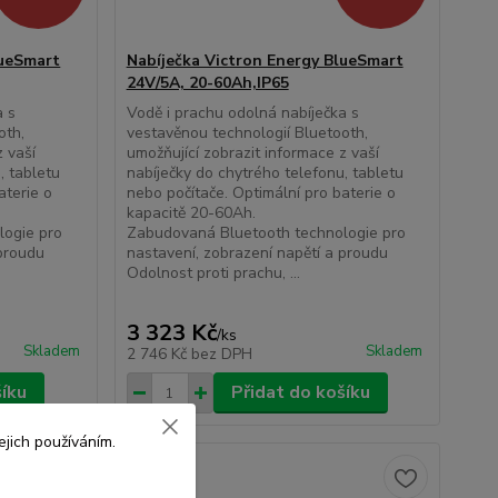
lueSmart
Nabíječka Victron Energy BlueSmart
24V/5A, 20-60Ah,IP65
a s
Vodě i prachu odolná nabíječka s
oth,
vestavěnou technologií Bluetooth,
z vaší
umožňující zobrazit informace z vaší
, tabletu
nabíječky do chytrého telefonu, tabletu
aterie o
nebo počítače. Optimální pro baterie o
kapacitě 20-60Ah.
logie pro
Zabudovaná Bluetooth technologie pro
 proudu
nastavení, zobrazení napětí a proudu
Odolnost proti prachu, ...
3 323 Kč
/
ks
Skladem
Skladem
2 746 Kč
bez DPH
šíku
Přidat do košíku
jich používáním.