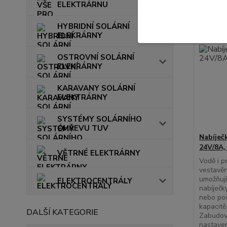
ELEKTRÁRNU
HYBRIDNÍ SOLÁRNÍ
ELEKRÁRNY
OSTROVNÍ SOLÁRNÍ
ELEKRÁRNY
KARAVANY SOLÁRNÍ
ELEKTRÁRNY
SYSTÉMY SOLÁRNÍHO
OHŘEVU TUV
Nabíječ
24V/8A,
VĚTRNÉ ELEKTRÁRNY
Vodě i p
vestavěn
umožňují
ELEKTROCENTRÁLY
nabíječk
nebo poč
kapacitě
DALŠÍ KATEGORIE
Zabudov
nastaven