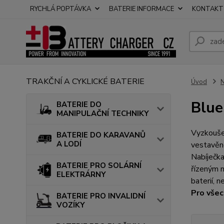
RYCHLÁ POPTÁVKA
BATERIE INFORMACE
KONTAKT
TRAKČNÍ A CYKLICKÉ BATERIE
Úvod
N
Blue
BATERIE DO
MANIPULAČNÍ TECHNIKY
Vyzkoušej
BATERIE DO KARAVANŮ
A LODÍ
vestavěn
Nabíječka
BATERIE PRO SOLÁRNÍ
řízeným n
ELEKTRÁRNY
baterií, 
Pro všec
BATERIE PRO INVALIDNÍ
VOZÍKY