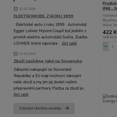
Prodluž
IP65 - 3
21.02.2019
Voliteln
ELEKTROMOBIL Z ROKU 1899
BluePowe
Elektrické auto z roku 1899 Automobil
délce
Egger Lohner Mylord Coupé byl jedním z
422 K
prvních elektro automobilů Světa. Značka
348 Kč
b
LOHNER, která započala ...
číst celé
13.06.2014
Zboží zasíláme také na Slovensko
Zákazníci nakupující ze Slovenské
Republiky a EU mají možnost zakoupit
naše zboží a my jim jej dodat našimi
přepravními partnery Platba za zboží je...
číst celé
Zobrazit všechny novinky