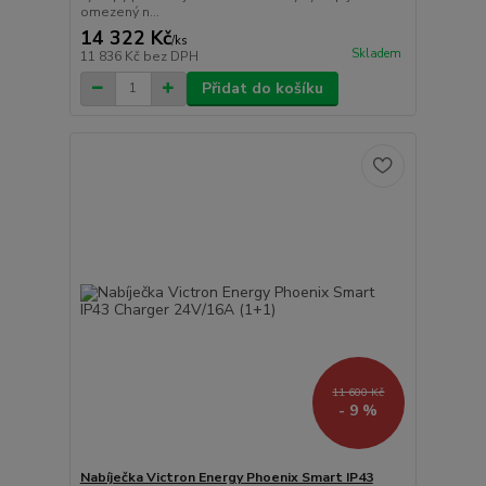
omezený n...
14 322 Kč
/
ks
Skladem
11 836 Kč
bez DPH
Přidat do košíku
11 600 Kč
- 9 %
Nabíječka Victron Energy Phoenix Smart IP43