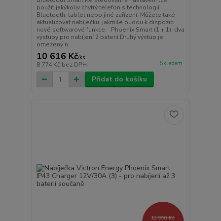
Bluetooth Smart Ke sledování a nastavení lze
použít jakýkoliv chytrý telefon s technologií
Bluetooth, tablet nebo jiné zařízení. Můžete také
aktualizovat nabíječku, jakmile budou k dispozici
nové softwarové funkce. Phoenix Smart (1 + 1): dva
výstupy pro nabíjení 2 baterií Druhý výstup je
omezený n...
10 616 Kč
/
ks
Skladem
8 774 Kč
bez DPH
Přidat do košíku
12 990 Kč