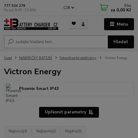
0
ks
777 324 279
CZK
za
0,00 Kč
Po-pá 9:00 -15:00h
Menu
Hledat
Úvod
NABÍJEČKY BATERIÍ
Fotovoltaické elektrárny
Victron Energy
Victron Energy
Phoenix Smart IP43
Upřesnit parametry
Nejnovější
Nejlevnější
Nejdražší