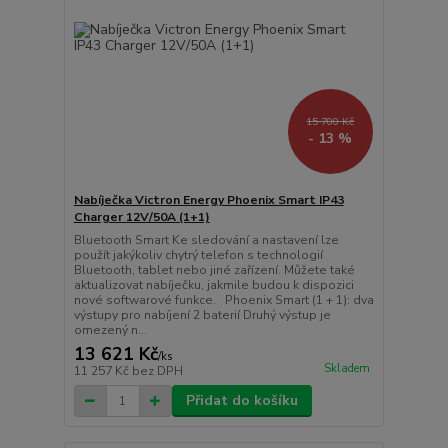
15 700 Kč
- 13 %
Nabíječka Victron Energy Phoenix Smart IP43
Charger 12V/50A (1+1)
Bluetooth Smart Ke sledování a nastavení lze
použít jakýkoliv chytrý telefon s technologií
Bluetooth, tablet nebo jiné zařízení. Můžete také
aktualizovat nabíječku, jakmile budou k dispozici
nové softwarové funkce. Phoenix Smart (1 + 1): dva
výstupy pro nabíjení 2 baterií Druhý výstup je
omezený n...
13 621 Kč
/
ks
Skladem
11 257 Kč
bez DPH
Přidat do košíku