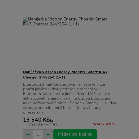
Nabíječka Victron Energy Phoenix Smart IP43
Charger 24V/25A (1+1)
Bluetooth Smart Ke sledování a nastavení lze
použít jakýkoliv chytrý telefon s technologií
Bluetooth, tablet nebo jiné zařízení. Můžete také
aktualizovat nabíječku, jakmile budou k dispozici
nové softwarové funkce. Phoenix Smart (1 + 1): dva
výstupy pro nabíjení 2 baterií Druhý výstup je
omezený n...
13 540 Kč
/
ks
Není skladem
11 190 Kč
bez DPH
Přidat do košíku