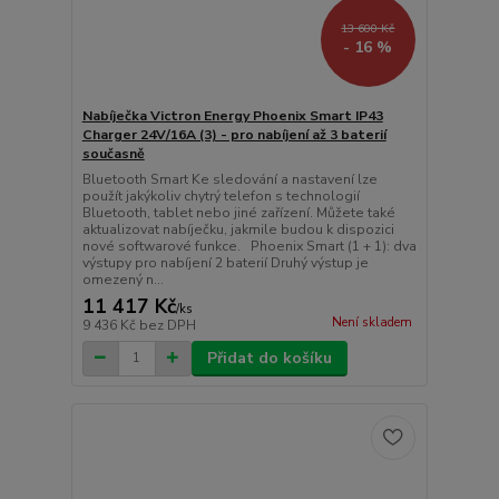
13 600 Kč
- 16 %
Nabíječka Victron Energy Phoenix Smart IP43
Charger 24V/16A (3) - pro nabíjení až 3 baterií
současně
Bluetooth Smart Ke sledování a nastavení lze
použít jakýkoliv chytrý telefon s technologií
Bluetooth, tablet nebo jiné zařízení. Můžete také
aktualizovat nabíječku, jakmile budou k dispozici
nové softwarové funkce. Phoenix Smart (1 + 1): dva
výstupy pro nabíjení 2 baterií Druhý výstup je
omezený n...
11 417 Kč
/
ks
Není skladem
9 436 Kč
bez DPH
Přidat do košíku