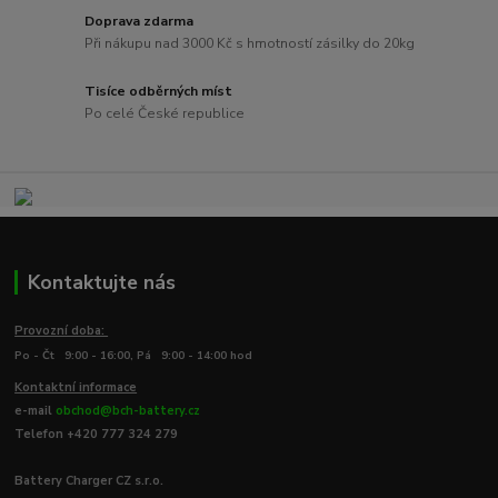
Doprava zdarma
Při nákupu nad 3000 Kč s hmotností zásilky do 20kg
Tisíce odběrných míst
Po celé České republice
Kontaktujte nás
Provozní doba:
Po - Čt 9:00 - 16:00, Pá 9:00 - 14:00 hod
Kontaktní informace
e-mail
obchod@bch-battery.cz
Telefon +420 777 324 279
Battery Charger CZ s.r.o.