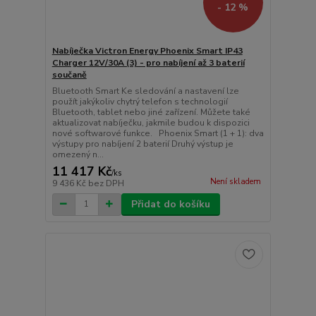
- 12 %
Nabíječka Victron Energy Phoenix Smart IP43
Charger 12V/30A (3) - pro nabíjení až 3 baterií
součaně
Bluetooth Smart Ke sledování a nastavení lze
použít jakýkoliv chytrý telefon s technologií
Bluetooth, tablet nebo jiné zařízení. Můžete také
aktualizovat nabíječku, jakmile budou k dispozici
nové softwarové funkce. Phoenix Smart (1 + 1): dva
výstupy pro nabíjení 2 baterií Druhý výstup je
omezený n...
11 417 Kč
/
ks
Není skladem
9 436 Kč
bez DPH
Přidat do košíku