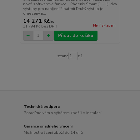
nové softwarové funkce. Phoenix Smart (1 + 1): dva
výstupy pro nabíjení 2 baterií Druhý výstup je
omezený n...
14 271 Kč
/
ks
Není skladem
11 794 Kč
bez DPH
Přidat do košíku
strana
z 1
Technická podpora
Poradíme vám s výběrem zboží i s instalací
Garance snadného vrácení
Možnost vrácení zboží do 14 dnů