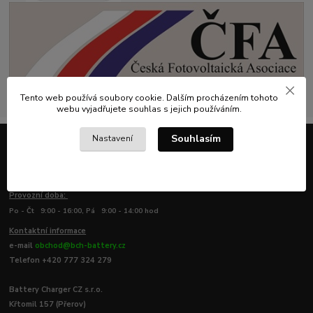
Tento web používá soubory cookie. Dalším procházením tohoto
webu vyjadřujete souhlas s jejich používáním.
Souhlasím
Nastavení
Kontaktujte nás
Provozní doba:
Po - Čt 9:00 - 16:00, Pá 9:00 - 14:00 hod
Kontaktní informace
e-mail
obchod@bch-battery.cz
Telefon +420 777 324 279
Battery Charger CZ s.r.o.
Křtomil 157 (Přerov)