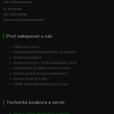
751 14 Dřevohostice
IČ: 29755069
DIČ: CZ29755069
Provozovatel je plátcem DPH
Proč nakupovat u nás
zákaznický servis
článkové trakční baterie přímo od výrobce
technická podpora
vlastní servis pro 100% nabízeného zboží
poradenství, projekční činnost a revize
pečlivý osobní přístup k zákazníkovi
dodání zboží do 2 dnů
100% zákazníků doporučuje e-shop
Technická podpora a servis
Servis a údržba akumulátorů a nabíječů