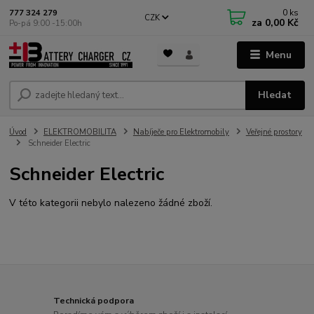
0
ks
777 324 279
CZK
za
0,00 Kč
Po-pá 9:00 -15:00h
Menu
Hledat
Úvod
ELEKTROMOBILITA
Nabíječe pro Elektromobily
Veřejné prostory
Schneider Electric
Schneider Electric
V této kategorii nebylo nalezeno žádné zboží.
Technická podpora