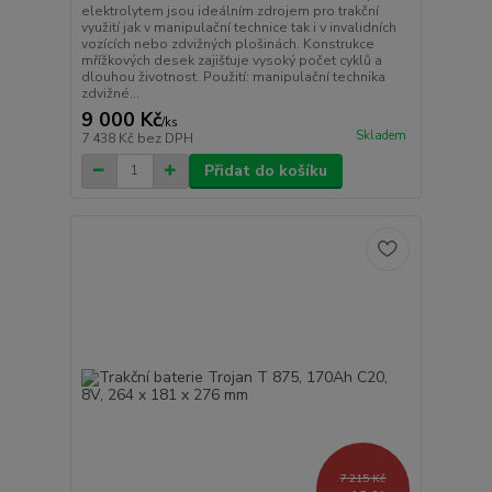
elektrolytem jsou ideálním zdrojem pro trakční
využití jak v manipulační technice tak i v invalidních
vozících nebo zdvižných plošinách. Konstrukce
mřížkových desek zajišťuje vysoký počet cyklů a
dlouhou životnost. Použití: manipulační technika
zdvižné...
9 000 Kč
/
ks
Skladem
7 438 Kč
bez DPH
Přidat do košíku
7 215 Kč