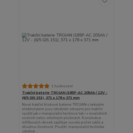
1 hodnocení
Trakční baterie TROJAN J185P-AC 205Ah / 12V -
(6/5 GIS 151), 371 x 178 x 371 mm
Nové trakční blokové baterie TROJAN s tekutým
elektrolytem jsou ideálním zdrojem pro trakční
využití jak v manipulační technice tak i v invalidních
vozících nebo zdvižných plošinách. Konstrukce
mřížkových desek zajišťuje vysoký počet cyklů a
dlouhou životnost. Použití: manipulační technika
zdvižné...