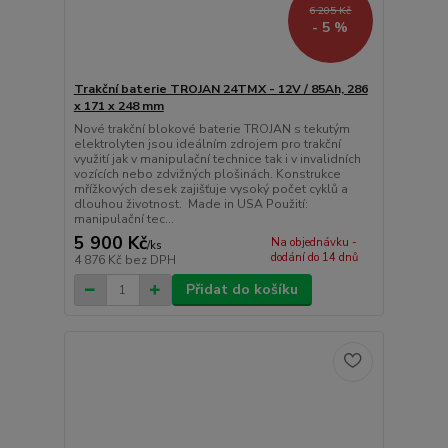
6 205 Kč
- 5 %
Trakční baterie TROJAN 24TMX - 12V / 85Ah, 286
x 171 x 248 mm
Nové trakční blokové baterie TROJAN s tekutým
elektrolyten jsou ideálním zdrojem pro trakční
využití jak v manipulační technice tak i v invalidních
vozících nebo zdvižných plošinách. Konstrukce
mřížkových desek zajišťuje vysoký počet cyklů a
dlouhou životnost. Made in USA Použití:
manipulační tec...
5 900 Kč
Na objednávku -
/
ks
dodání do 14 dnů
4 876 Kč
bez DPH
Přidat do košíku