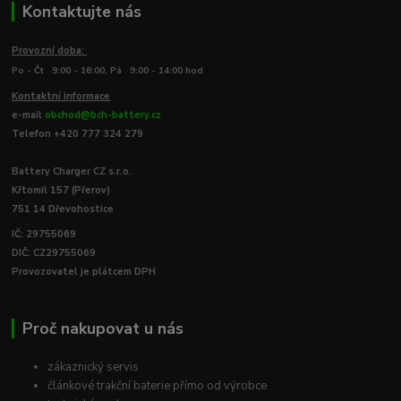
Kontaktujte nás
Provozní doba:
Po - Čt 9:00 - 16:00, Pá 9:00 - 14:00 hod
Kontaktní informace
e-mail
obchod@bch-battery.cz
Telefon +420 777 324 279
Battery Charger CZ s.r.o.
Křtomil 157 (Přerov)
751 14 Dřevohostice
IČ: 29755069
DIČ: CZ29755069
Provozovatel je plátcem DPH
Proč nakupovat u nás
zákaznický servis
článkové trakční baterie přímo od výrobce