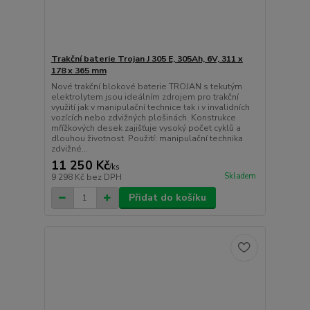
Trakční baterie Trojan J 305 E, 305Ah, 6V, 311 x
178 x 365 mm
Nové trakční blokové baterie TROJAN s tekutým
elektrolytem jsou ideálním zdrojem pro trakční
využití jak v manipulační technice tak i v invalidních
vozících nebo zdvižných plošinách. Konstrukce
mřížkových desek zajišťuje vysoký počet cyklů a
dlouhou životnost. Použití: manipulační technika
zdvižné...
11 250 Kč
/
ks
Skladem
9 298 Kč
bez DPH
Přidat do košíku