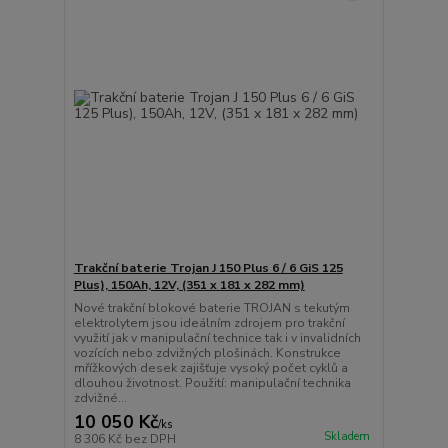
Trakční baterie Trojan J 150 Plus 6 / 6 GiS 125
Plus), 150Ah, 12V, (351 x 181 x 282 mm)
Nové trakční blokové baterie TROJAN s tekutým
elektrolytem jsou ideálním zdrojem pro trakční
využití jak v manipulační technice tak i v invalidních
vozících nebo zdvižných plošinách. Konstrukce
mřížkových desek zajišťuje vysoký počet cyklů a
dlouhou životnost. Použití: manipulační technika
zdvižné...
10 050 Kč
/
ks
Skladem
8 306 Kč
bez DPH