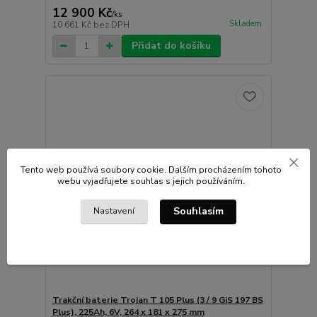
12 900 Kč
/
ks
Skladem
10 661 Kč
bez DPH
Přidat do košíku
Tento web používá soubory cookie. Dalším procházením tohoto
webu vyjadřujete souhlas s jejich používáním.
Souhlasím
Nastavení
Trakční baterie Trojan T 105 Plus (3 / 9 GiS 197 BS
Plus), 225Ah, 6V, 264 x 181 x 275 mm