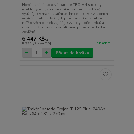
Nové trakční blokové baterie TROJAN s tekutým
elektrolytem jsou ideálním zdrojem pro trakční
využití jak v manipulační technice tak i v invalidních
vozících nebo zdvižných plošinách. Konstrukce
mřížkových desek zajišťuje vysoký počet cyklů a
dlouhou životnost. Použití: manipulační technika
zdvižné...
6 447 Kč
/
ks
Skladem
5 328 Kč
bez DPH
Přidat do košíku