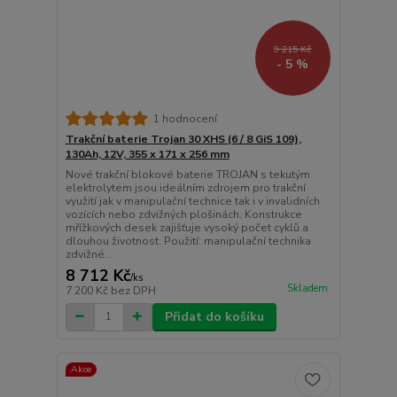
9 215 Kč
- 5 %
1 hodnocení
Trakční baterie Trojan 30 XHS (6 / 8 GiS 109),
130Ah, 12V, 355 x 171 x 256 mm
Nové trakční blokové baterie TROJAN s tekutým
elektrolytem jsou ideálním zdrojem pro trakční
využití jak v manipulační technice tak i v invalidních
vozících nebo zdvižných plošinách. Konstrukce
mřížkových desek zajišťuje vysoký počet cyklů a
dlouhou životnost. Použití: manipulační technika
zdvižné...
8 712 Kč
/
ks
Skladem
7 200 Kč
bez DPH
Přidat do košíku
Akce