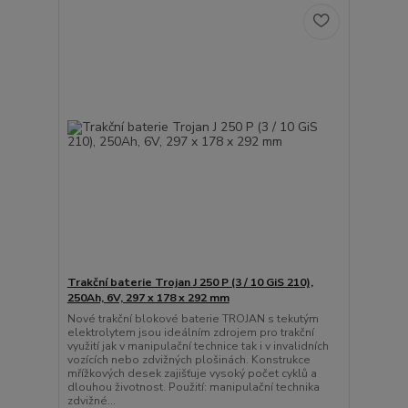
Trakční baterie Trojan J 250 P (3 / 10 GiS 210),
250Ah, 6V, 297 x 178 x 292 mm
Nové trakční blokové baterie TROJAN s tekutým
elektrolytem jsou ideálním zdrojem pro trakční
využití jak v manipulační technice tak i v invalidních
vozících nebo zdvižných plošinách. Konstrukce
mřížkových desek zajišťuje vysoký počet cyklů a
dlouhou životnost. Použití: manipulační technika
zdvižné...