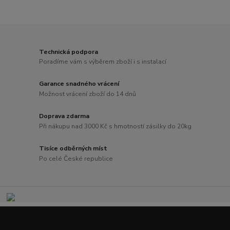
Technická podpora
Poradíme vám s výběrem zboží i s instalací
Garance snadného vrácení
Možnost vrácení zboží do 14 dnů
Doprava zdarma
Při nákupu nad 3000 Kč s hmotností zásilky do 20kg
Tisíce odběrných míst
Po celé České republice