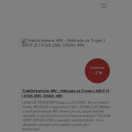
93 000 Kč
- 2 %
Trakční baterie 48V - Náhrada za Trojan J 305 P (3
/ 9 GiS 256), 330Ah, 48V
CENOVĚ VÝHODNÉ!!!Úspora 20 000Kč. Nové trakční
články 4PzS240 s kapacitou C20 = 330Ah (C5 240Ah)
v sestavě baterie 48V, které lze ve stejné kvalitě
nahradit u zdvižných plošin blokové baterie TROJAN
J305P (3/9 GIS 256) s tekutým elektrolytem. Jsou
ideálním zdrojem pro trakční využití jak v
manipulač...