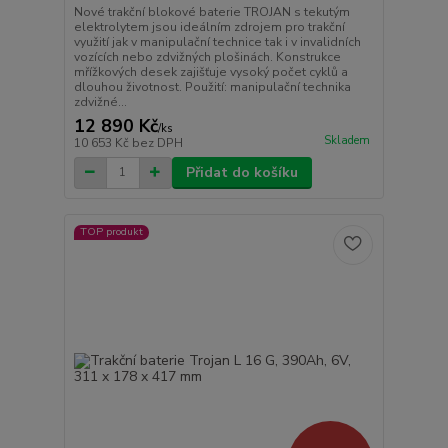
Nové trakční blokové baterie TROJAN s tekutým
elektrolytem jsou ideálním zdrojem pro trakční
využití jak v manipulační technice tak i v invalidních
vozících nebo zdvižných plošinách. Konstrukce
mřížkových desek zajišťuje vysoký počet cyklů a
dlouhou životnost. Použití: manipulační technika
zdvižné...
12 890 Kč
/
ks
Skladem
10 653 Kč
bez DPH
Přidat do košíku
TOP produkt