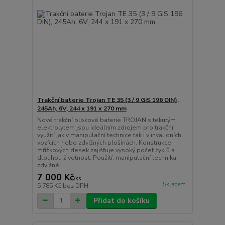
Trakční baterie Trojan TE 35 (3 / 9 GiS 196 DIN),
245Ah, 6V, 244 x 191 x 270 mm
Nové trakční blokové baterie TROJAN s tekutým
elektrolytem jsou ideálním zdrojem pro trakční
využití jak v manipulační technice tak i v invalidních
vozících nebo zdvižných plošinách. Konstrukce
mřížkových desek zajišťuje vysoký počet cyklů a
dlouhou životnost. Použití: manipulační technika
zdvižné...
7 000 Kč
/
ks
Skladem
5 785 Kč
bez DPH
Přidat do košíku