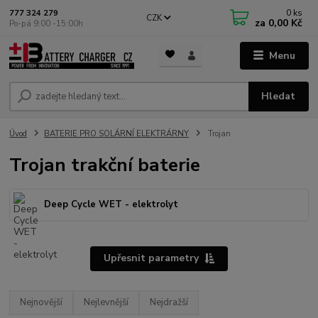
0
ks
777 324 279
CZK
za
0,00 Kč
Po-pá 9:00 -15:00h
Menu
Hledat
Úvod
BATERIE PRO SOLÁRNÍ ELEKTRÁRNY
Trojan
Trojan trakční baterie
Deep Cycle WET - elektrolyt
Upřesnit parametry
Nejnovější
Nejlevnější
Nejdražší