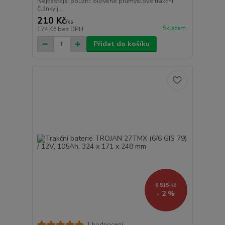
Nejčastější použití: olověné průmyslové trakční
články j...
210 Kč
/
ks
Skladem
174 Kč
bez DPH
Přidat do košíku
6 515 Kč
- 2 %
1 hodnocení