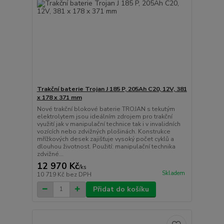
Trakční baterie Trojan J 185 P, 205Ah C20, 12V, 381
x 178 x 371 mm
Nové trakční blokové baterie TROJAN s tekutým
elektrolytem jsou ideálním zdrojem pro trakční
využití jak v manipulační technice tak i v invalidních
vozících nebo zdvižných plošinách. Konstrukce
mřížkových desek zajišťuje vysoký počet cyklů a
dlouhou životnost. Použití: manipulační technika
zdvižné...
12 970 Kč
/
ks
Skladem
10 719 Kč
bez DPH
Přidat do košíku