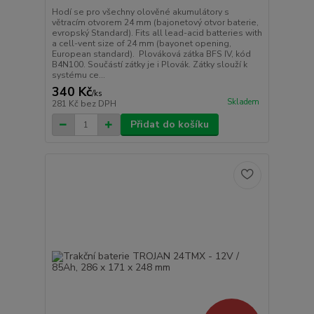
Hodí se pro všechny olověné akumulátory s
větracím otvorem 24 mm (bajonetový otvor baterie,
evropský Standard). Fits all lead-acid batteries with
a cell-vent size of 24 mm (bayonet opening,
European standard). Plováková zátka BFS IV, kód
B4N100. Součástí zátky je i Plovák. Zátky slouží k
systému ce...
340 Kč
/
ks
Skladem
281 Kč
bez DPH
Přidat do košíku