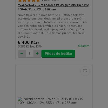
Trakční baterie TROJAN 27TMX (6/6 GIS 79) / 12V,
105Ah, 324 x 171 x 248 mm
Nové trakční blokové baterie TROJAN s tekutým
elektrolytem jsou ideálním zdrojem pro trakční
využití jak v manipulační technice tak i v invalidních
vozících nebo zdvižných plošinách. Konstrukce
mřížkových desek zajišťuje vysoký počet cyklů a
dlouhou životnost. Použití: manipulační technika
zdvižné...
6 400 Kč
/
ks
Skladem
5 289 Kč
bez DPH
Přidat do košíku