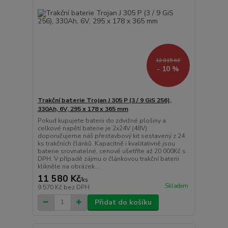
12 815 Kč
- 10 %
Trakční baterie Trojan J 305 P (3 / 9 GiS 256),
330Ah, 6V, 295 x 178 x 365 mm
Pokud kupujete baterii do zdvižné plošiny a
celkové napětí baterie je 2x24V (48V)
doporučujeme náš přestavbový kit sestavený z 24
ks trakčních článků. Kapacitně i kvalitativně jsou
baterie srovnatelné, cenově ušetříte až 20 000Kč s
DPH. V případě zájmu o článkovou trakční baterii
klikněte na obrázek...
11 580 Kč
/
ks
Skladem
9 570 Kč
bez DPH
Přidat do košíku