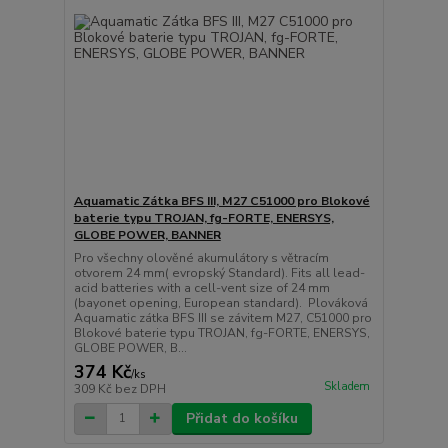
Aquamatic Zátka BFS III, M27 C51000 pro Blokové
baterie typu TROJAN, fg-FORTE, ENERSYS,
GLOBE POWER, BANNER
Pro všechny olověné akumulátory s větracím
otvorem 24 mm( evropský Standard). Fits all lead-
acid batteries with a cell-vent size of 24 mm
(bayonet opening, European standard). Plováková
Aquamatic zátka BFS III se závitem M27, C51000 pro
Blokové baterie typu TROJAN, fg-FORTE, ENERSYS,
GLOBE POWER, B...
374 Kč
/
ks
Skladem
309 Kč
bez DPH
Přidat do košíku