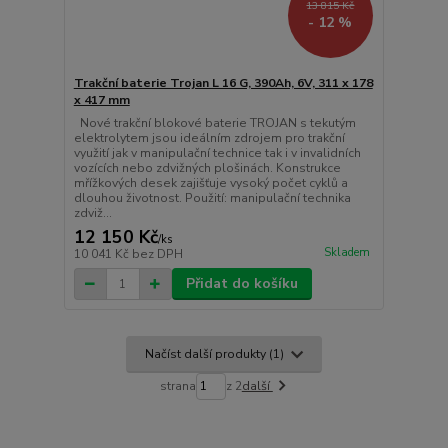
13 815 Kč
- 12 %
Trakční baterie Trojan L 16 G, 390Ah, 6V, 311 x 178
x 417 mm
Nové trakční blokové baterie TROJAN s tekutým
elektrolytem jsou ideálním zdrojem pro trakční
využití jak v manipulační technice tak i v invalidních
vozících nebo zdvižných plošinách. Konstrukce
mřížkových desek zajišťuje vysoký počet cyklů a
dlouhou životnost. Použití: manipulační technika
zdviž...
12 150 Kč
/
ks
Skladem
10 041 Kč
bez DPH
Přidat do košíku
Načíst další produkty (1)
strana
z 2
další