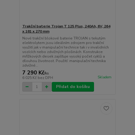
Trakční baterie Trojan T 125 Plus, 240Ah, 6V, 264
x 181 x 270 mm
Nové trakční blokové baterie TROJAN s tekutým
elektrolytem jsou ideálním zdrojem pro trakční
využití jak v manipulační technice tak i v invalidních
vozících nebo zdvižných plošinách. Konstrukce
mřížkových desek zajišťuje vysoký počet cyklů a
dlouhou životnost. Použití: manipulační technika
zdvižné...
7 290 Kč
/
ks
Skladem
6 025 Kč
bez DPH
Přidat do košíku