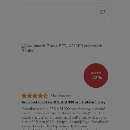
270 Kč
- 22 %
2 hodnocení
Aquamatic Zátka BFS, A51000 pro trakční články
Plováková zátka BFS A51000 pro všechny olověné
akumulátory s větracím otvorem 35 mm (S35). The
push-in plug for all lead-acid batteries with a vent
size of 35 mm (S35). Nejpoužívanější typ Plovákové
zátky Klasická BFS typ vsuvu do baterie.