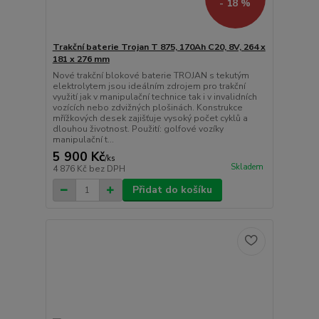
- 18 %
Trakční baterie Trojan T 875, 170Ah C20, 8V, 264 x
181 x 276 mm
Nové trakční blokové baterie TROJAN s tekutým
elektrolytem jsou ideálním zdrojem pro trakční
využití jak v manipulační technice tak i v invalidních
vozících nebo zdvižných plošinách. Konstrukce
mřížkových desek zajišťuje vysoký počet cyklů a
dlouhou životnost. Použití: golfové vozíky
manipulační t...
5 900 Kč
/
ks
Skladem
4 876 Kč
bez DPH
Přidat do košíku