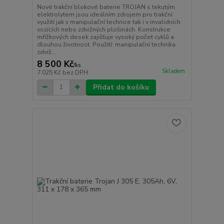
Nové trakční blokové baterie TROJAN s tekutým
elektrolytem jsou ideálním zdrojem pro trakční
využití jak v manipulační technice tak i v invalidních
vozících nebo zdvižných plošinách. Konstrukce
mřížkových desek zajišťuje vysoký počet cyklů a
dlouhou životnost. Použití: manipulační technika
zdviž...
8 500 Kč
/
ks
Skladem
7 025 Kč
bez DPH
Přidat do košíku