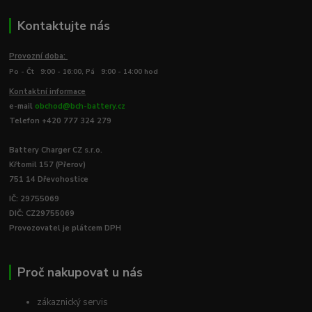
Kontaktujte nás
Provozní doba:
Po - Čt 9:00 - 16:00, Pá 9:00 - 14:00 hod
Kontaktní informace
e-mail
obchod@bch-battery.cz
Telefon +420 777 324 279
Battery Charger CZ s.r.o.
Křtomil 157 (Přerov)
751 14 Dřevohostice
IČ: 29755069
DIČ: CZ29755069
Provozovatel je plátcem DPH
Proč nakupovat u nás
zákaznický servis