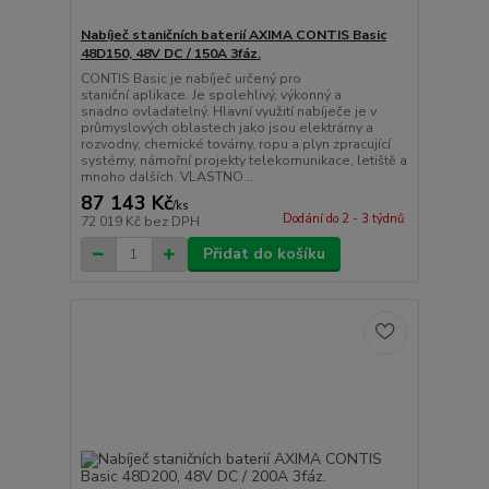
Nabíječ staničních baterií AXIMA CONTIS Basic
48D150, 48V DC / 150A 3fáz.
CONTIS Basic je nabíječ určený pro
staniční aplikace. Je spolehlivý, výkonný a
snadno ovladatelný. Hlavní využití nabíječe je v
průmyslových oblastech jako jsou elektrárny a
rozvodny, chemické továrny, ropu a plyn zpracující
systémy, námořní projekty telekomunikace, letiště a
mnoho dalších. VLASTNO...
87 143 Kč
/
ks
Dodání do 2 - 3 týdnů
72 019 Kč
bez DPH
Přidat do košíku