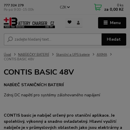
0
ks
777 324 279
CZK
za
0,00 Kč
Po-pá 9:00 -15:00h
Menu
Hledat
Úvod
NABÍJEČKY BATERIÍ
Staniční a UPS baterie
AXIMA
CONTIS BASIC 48V
CONTIS BASIC 48V
NABÍJEČ STANIČNÍCH BATERIÍ
Zdroj DC napětí pro systémy zálohovaného napájení
CONTIS basic je nabíječ určený pro staniční aplikace. Je
spolehlivý, výkonný a snadno ovladatelný. Hlavní využití
nabíječe je v průmyslových oblastech jako jsou elektrárny a