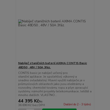
Nabíječ staničních baterií AXIMA CONTIS Basic
48D50 , 48V / 50A 3fáz.
CONTIS basic je nabíječ určený pro
staniční aplikace. Je spolehlivý, výkonný a
snadno ovladatelný. Hlavní využití nabíječe je v
průmyslových oblastech jako jsou elektrárny a
rozvodny, chemické továrny, ropu a plyn zpracující
systémy, námořní projekty telekomunikace, letiště a
mnoho dalších. VLASTNO...
44 395 Kč
/
ks
Dodání do 2 - 3 týdnů
36 690 Kč
bez DPH