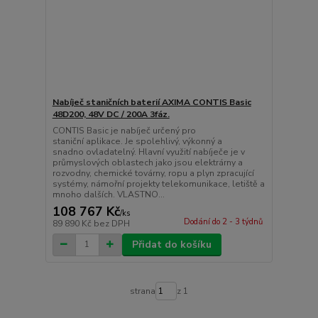
Nabíječ staničních baterií AXIMA CONTIS Basic
48D200, 48V DC / 200A 3fáz.
CONTIS Basic je nabíječ určený pro
staniční aplikace. Je spolehlivý, výkonný a
snadno ovladatelný. Hlavní využití nabíječe je v
průmyslových oblastech jako jsou elektrárny a
rozvodny, chemické továrny, ropu a plyn zpracující
systémy, námořní projekty telekomunikace, letiště a
mnoho dalších. VLASTNO...
108 767 Kč
/
ks
Dodání do 2 - 3 týdnů
89 890 Kč
bez DPH
Přidat do košíku
strana
z 1