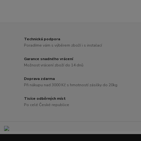
Technická podpora
Poradíme vám s výběrem zboží i s instalací
Garance snadného vrácení
Možnost vrácení zboží do 14 dnů
Doprava zdarma
Při nákupu nad 3000 Kč s hmotností zásilky do 20kg
Tisíce odběrných míst
Po celé České republice