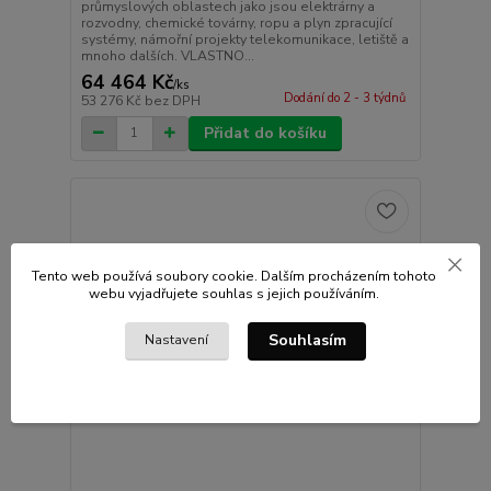
průmyslových oblastech jako jsou elektrárny a
rozvodny, chemické továrny, ropu a plyn zpracující
systémy, námořní projekty telekomunikace, letiště a
mnoho dalších. VLASTNO...
64 464 Kč
/
ks
Dodání do 2 - 3 týdnů
53 276 Kč
bez DPH
Přidat do košíku
Tento web používá soubory cookie. Dalším procházením tohoto
webu vyjadřujete souhlas s jejich používáním.
Souhlasím
Nastavení