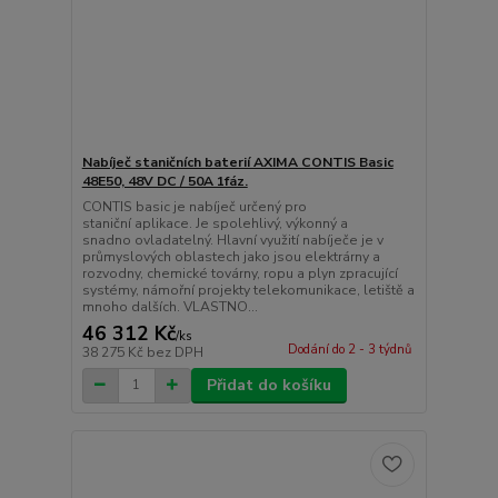
Nabíječ staničních baterií AXIMA CONTIS Basic
48E50, 48V DC / 50A 1fáz.
CONTIS basic je nabíječ určený pro
staniční aplikace. Je spolehlivý, výkonný a
snadno ovladatelný. Hlavní využití nabíječe je v
průmyslových oblastech jako jsou elektrárny a
rozvodny, chemické továrny, ropu a plyn zpracující
systémy, námořní projekty telekomunikace, letiště a
mnoho dalších. VLASTNO...
46 312 Kč
/
ks
Dodání do 2 - 3 týdnů
38 275 Kč
bez DPH
Přidat do košíku