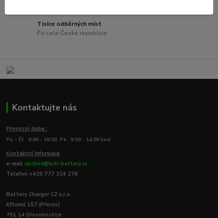
Při nákupu nad 3000 Kč s hmotností zásilky do 20kg
Tisíce odběrných míst
Po celé České republice
Kontaktujte nás
Provozní doba:
Po - Čt 9:00 - 16:00, Pá 9:00 - 14:00 hod
Kontaktní informace
e-mail
obchod@bch-battery.cz
Telefon +420 777 324 279
Battery Charger CZ s.r.o.
Křtomil 157 (Přerov)
751 14 Dřevohostice