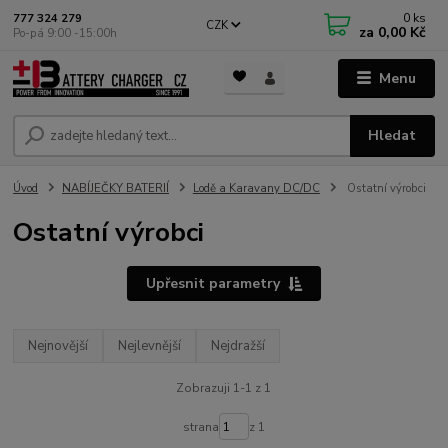
0
ks
777 324 279
CZK
za
0,00 Kč
Po-pá 9:00 -15:00h
Menu
Hledat
Úvod
NABÍJEČKY BATERIÍ
Lodě a Karavany DC/DC
Ostatní výrobci
Ostatní výrobci
Upřesnit parametry
Nejnovější
Nejlevnější
Nejdražší
Zobrazuji 1-1 z 1
strana
z 1