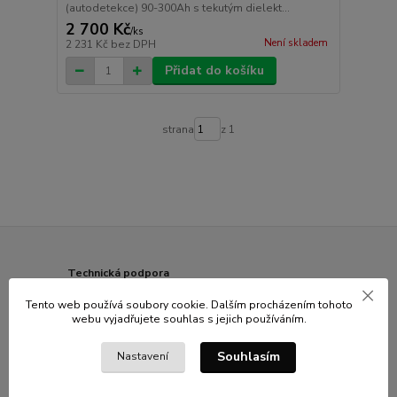
(autodetekce) 90-300Ah s tekutým dielekt...
2 700 Kč
/
ks
Není skladem
2 231 Kč
bez DPH
Přidat do košíku
strana
z 1
Technická podpora
Poradíme vám s výběrem zboží i s instalací
Tento web používá soubory cookie. Dalším procházením tohoto
webu vyjadřujete souhlas s jejich používáním.
Garance snadného vrácení
Možnost vrácení zboží do 14 dnů
Souhlasím
Nastavení
Doprava zdarma