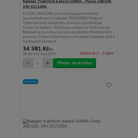
Nabíječ Trakčních baterií AXIMA - Flexis 24D100,
24V DC/100A
FLEXIS 24V/100A je plně programovatelný
vysokofrekvenční nabíječ TRAKČNÍCH baterií.
Optimalizace nabíjecího procesu prodlužuje
životnost baterií. Urychluje nabíjení a šetří energii.
Nabíječ je konstruován pro podmínky třísměnného
provozu. Hlavní informace o produktu Snadné užití a
nastavení paramet...
34 381 Kč
/
ks
Dodání do 2 - 3 týdnů
28 414 Kč
bez DPH
Přidat do košíku
Novinka