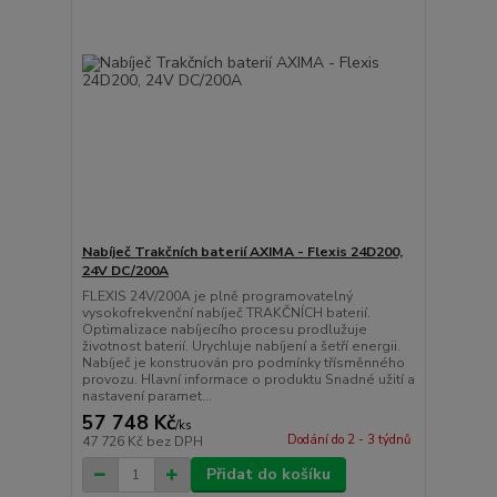
Nabíječ Trakčních baterií AXIMA - Flexis 24D200,
24V DC/200A
FLEXIS 24V/200A je plně programovatelný
vysokofrekvenční nabíječ TRAKČNÍCH baterií.
Optimalizace nabíjecího procesu prodlužuje
životnost baterií. Urychluje nabíjení a šetří energii.
Nabíječ je konstruován pro podmínky třísměnného
provozu. Hlavní informace o produktu Snadné užití a
nastavení paramet...
57 748 Kč
/
ks
Dodání do 2 - 3 týdnů
47 726 Kč
bez DPH
Přidat do košíku