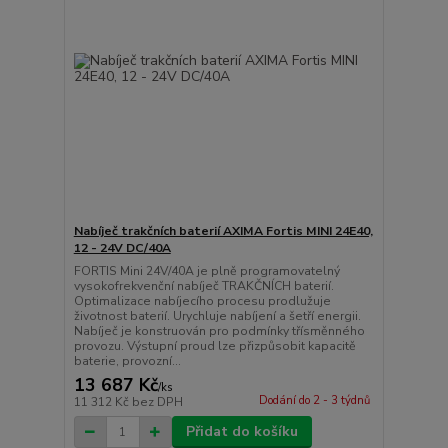
Nabíječ trakčních baterií AXIMA Fortis MINI 24E40,
12 - 24V DC/40A
FORTIS Mini 24V/40A je plně programovatelný
vysokofrekvenční nabíječ TRAKČNÍCH baterií.
Optimalizace nabíjecího procesu prodlužuje
životnost baterií. Urychluje nabíjení a šetří energii.
Nabíječ je konstruován pro podmínky třísměnného
provozu. Výstupní proud lze přizpůsobit kapacitě
baterie, provozní...
13 687 Kč
/
ks
Dodání do 2 - 3 týdnů
11 312 Kč
bez DPH
Přidat do košíku