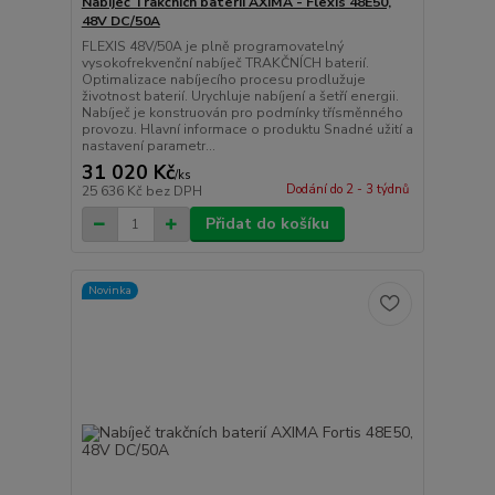
Nabíječ Trakčních baterií AXIMA - Flexis 48E50,
48V DC/50A
FLEXIS 48V/50A je plně programovatelný
vysokofrekvenční nabíječ TRAKČNÍCH baterií.
Optimalizace nabíjecího procesu prodlužuje
životnost baterií. Urychluje nabíjení a šetří energii.
Nabíječ je konstruován pro podmínky třísměnného
provozu. Hlavní informace o produktu Snadné užití a
nastavení parametr...
31 020 Kč
/
ks
Dodání do 2 - 3 týdnů
25 636 Kč
bez DPH
Přidat do košíku
Novinka