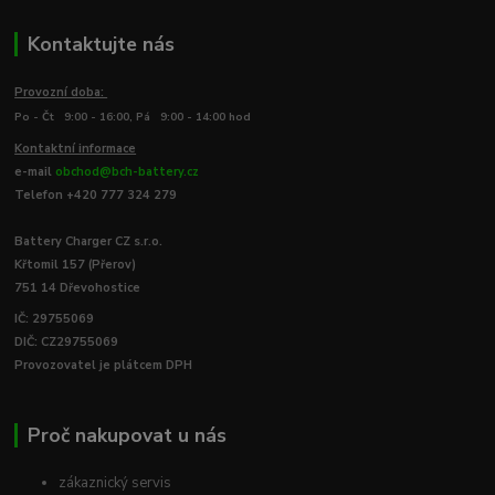
Kontaktujte nás
Provozní doba:
Po - Čt 9:00 - 16:00, Pá 9:00 - 14:00 hod
Kontaktní informace
e-mail
obchod@bch-battery.cz
Telefon +420 777 324 279
Battery Charger CZ s.r.o.
Křtomil 157 (Přerov)
751 14 Dřevohostice
IČ: 29755069
DIČ: CZ29755069
Provozovatel je plátcem DPH
Proč nakupovat u nás
zákaznický servis