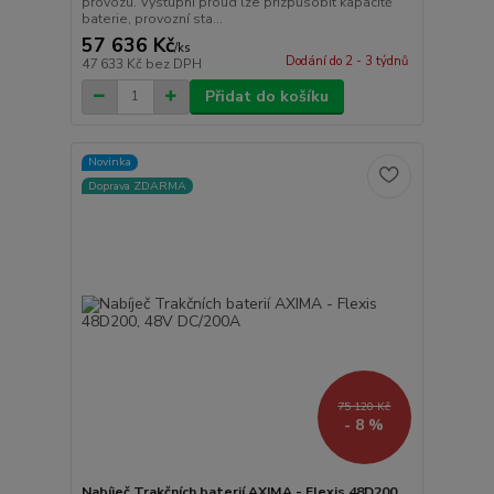
provozu. Výstupní proud lze přizpůsobit kapacitě
baterie, provozní sta...
57 636 Kč
/
ks
Dodání do 2 - 3 týdnů
47 633 Kč
bez DPH
Přidat do košíku
Novinka
Doprava ZDARMA
75 120 Kč
- 8 %
Nabíječ Trakčních baterií AXIMA - Flexis 48D200,