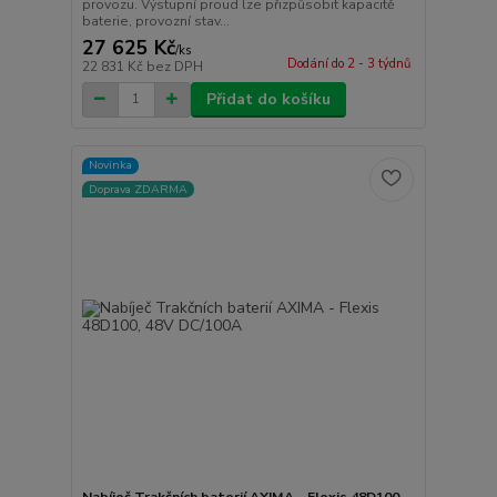
provozu. Výstupní proud lze přizpůsobit kapacitě
baterie, provozní stav...
27 625 Kč
/
ks
Dodání do 2 - 3 týdnů
22 831 Kč
bez DPH
Přidat do košíku
Novinka
Doprava ZDARMA