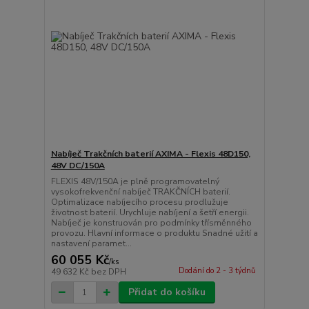
Nabíječ Trakčních baterií AXIMA - Flexis 48D150,
48V DC/150A
FLEXIS 48V/150A je plně programovatelný
vysokofrekvenční nabíječ TRAKČNÍCH baterií.
Optimalizace nabíjecího procesu prodlužuje
životnost baterií. Urychluje nabíjení a šetří energii.
Nabíječ je konstruován pro podmínky třísměnného
provozu. Hlavní informace o produktu Snadné užití a
nastavení paramet...
60 055 Kč
/
ks
Dodání do 2 - 3 týdnů
49 632 Kč
bez DPH
Přidat do košíku