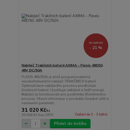
39 120 Kč
- 21 %
Nabíječ Trakčních baterií AXIMA - Flexis 48D50,
48V DC/50A
FLEXIS 48V/50A je plně programovatelný
vysokofrekvenční nabíječ TRAKČNÍCH baterií.
Optimalizace nabíjecího procesu prodlužuje
životnost baterií. Urychluje nabíjení a šetří energii.
Nabíječ je konstruován pro podmínky třísměnného
provozu. Hlavní informace o produktu Snadné užití a
nastavení parametr...
31 020 Kč
/
ks
Dodání do 2 - 3 týdnů
25 636 Kč
bez DPH
Přidat do košíku