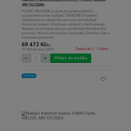
48V DC/200A
FLEXIS 48V/200A je plně programovatelný
vysokofrekvenční nabíječ TRAKČNÍCH baterií.
Optimalizace nabíjecího procesu prodlužuje
životnost baterií. Urychluje nabíjení a šetří energii.
Nabíječ je konstruován pro podmínky třísměnného
provozu. Hlavní informace o produktu Snadné užití a
nastavení paramet...
69 472 Kč
/
ks
Dodání do 2 - 3 týdnů
57 415 Kč
bez DPH
Přidat do košíku
Novinka