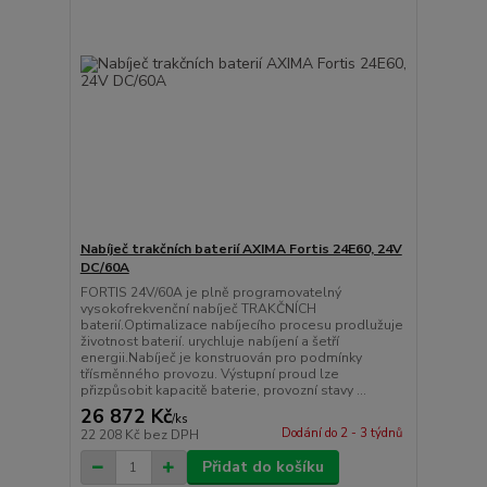
Nabíječ trakčních baterií AXIMA Fortis 24E60, 24V
DC/60A
FORTIS 24V/60A je plně programovatelný
vysokofrekvenční nabíječ TRAKČNÍCH
baterií.Optimalizace nabíjecího procesu prodlužuje
životnost baterií. urychluje nabíjení a šetří
energii.Nabíječ je konstruován pro podmínky
třísměnného provozu. Výstupní proud lze
přizpůsobit kapacitě baterie, provozní stavy ...
26 872 Kč
/
ks
Dodání do 2 - 3 týdnů
22 208 Kč
bez DPH
Přidat do košíku