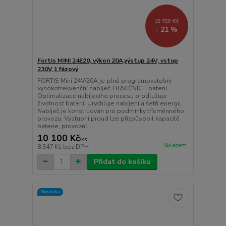
12 720 Kč
- 21 %
Fortis MINI 24E20, výkon 20A,výstup 24V, vstup
230V 1 fázový
FORTIS Mini 24V/20A je plně programovatelný
vysokofrekvenční nabíječ TRAKČNÍCH baterií.
Optimalizace nabíjecího procesu prodlužuje
životnost baterií. Urychluje nabíjení a šetří energii.
Nabíječ je konstruován pro podmínky třísměnného
provozu. Výstupní proud lze přizpůsobit kapacitě
baterie, provozní...
10 100 Kč
/
ks
Skladem
8 347 Kč
bez DPH
Přidat do košíku
Novinka