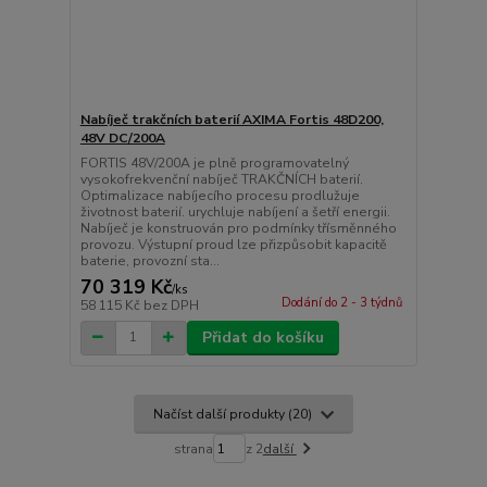
Nabíječ trakčních baterií AXIMA Fortis 48D200,
48V DC/200A
FORTIS 48V/200A je plně programovatelný
vysokofrekvenční nabíječ TRAKČNÍCH baterií.
Optimalizace nabíjecího procesu prodlužuje
životnost baterií. urychluje nabíjení a šetří energii.
Nabíječ je konstruován pro podmínky třísměnného
provozu. Výstupní proud lze přizpůsobit kapacitě
baterie, provozní sta...
70 319 Kč
/
ks
Dodání do 2 - 3 týdnů
58 115 Kč
bez DPH
Přidat do košíku
Načíst další produkty (20)
strana
z 2
další