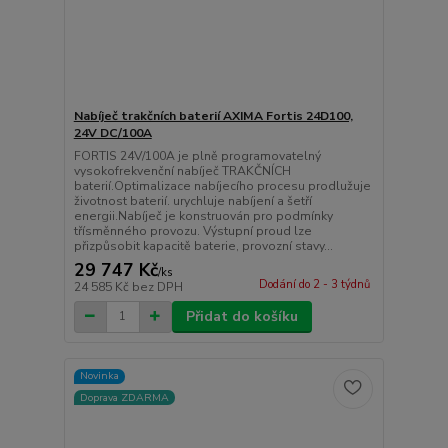
Nabíječ trakčních baterií AXIMA Fortis 24D100,
24V DC/100A
FORTIS 24V/100A je plně programovatelný
vysokofrekvenční nabíječ TRAKČNÍCH
baterií.Optimalizace nabíjecího procesu prodlužuje
životnost baterií. urychluje nabíjení a šetří
energii.Nabíječ je konstruován pro podmínky
třísměnného provozu. Výstupní proud lze
přizpůsobit kapacitě baterie, provozní stavy...
29 747 Kč
/
ks
Dodání do 2 - 3 týdnů
24 585 Kč
bez DPH
Přidat do košíku
Novinka
Doprava ZDARMA