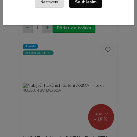
Souhlasím
třísměnného provozu. Výstupní proud lze
Nastavení
přizpůsobit kapacitě baterie, provozní stavy...
47 967 Kč
/
ks
Dodání do 2 - 3 týdnů
39 642 Kč
bez DPH
Přidat do košíku
Novinka
Doprava ZDARMA
34 320 Kč
- 10 %