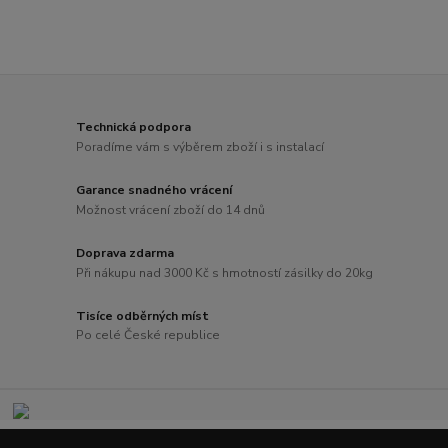
Technická podpora
Poradíme vám s výběrem zboží i s instalací
Garance snadného vrácení
Možnost vrácení zboží do 14 dnů
Doprava zdarma
Při nákupu nad 3000 Kč s hmotností zásilky do 20kg
Tisíce odběrných míst
Po celé České republice