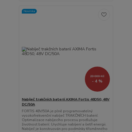
Novinka
28 800 Kč
- 4 %
Nabíječ trakčních baterií AXIMA Fortis 48D50, 48V
DC/50A
FORTIS 48V/50A je plně programovatelný
vysokofrekvenční nabíječ TRAKČNÍCH baterií.
Optimalizace nabíjecího procesu prodlužuje
životnost baterií. Urychluje nabíjení a šetří energii.
Nabíječ je konstruován pro podmínky třísměnného