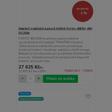
28 200 Kč
- 2 %
Nabíječ trakčních baterií AXIMA Fortis 48E50, 48V
DC/50A
FORTIS 48V/50A je plně programovatelný
vysokofrekvenční nabíječ TRAKČNÍCH baterií.
Optimalizace nabíjecího procesu prodlužuje
životnost baterií. Urychluje nabíjení a šetří energii.
Nabíječ je konstruován pro podmínky třísměnného
provozu. Výstupní proud lze přizpůsobit kapacitě
baterie, provozní stav...
27 625 Kč
/
ks
Dodání do 2 - 3 týdnů
22 831 Kč
bez DPH
Přidat do košíku
Novinka
Doprava ZDARMA