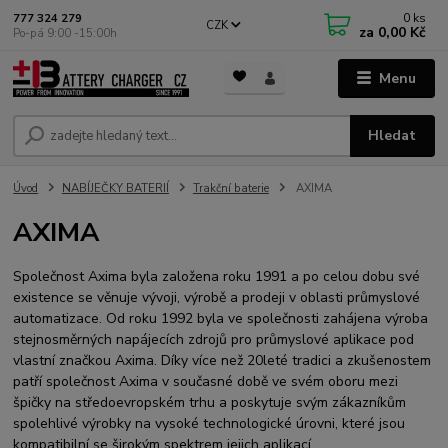
0
ks
777 324 279
CZK
za
0,00 Kč
Po-pá 9:00 -15:00h
Menu
Hledat
Úvod
NABÍJEČKY BATERIÍ
Trakční baterie
AXIMA
AXIMA
Společnost Axima byla založena roku 1991 a po celou dobu své
existence se věnuje vývoji, výrobě a prodeji v oblasti průmyslové
automatizace. Od roku 1992 byla ve společnosti zahájena výroba
stejnosměrných napájecích zdrojů pro průmyslové aplikace pod
vlastní značkou Axima. Díky více než 20leté tradici a zkušenostem
patří společnost Axima v současné době ve svém oboru mezi
špičky na středoevropském trhu a poskytuje svým zákazníkům
spolehlivé výrobky na vysoké technologické úrovni, které jsou
kompatibilní se širokým spektrem jejich aplikací.