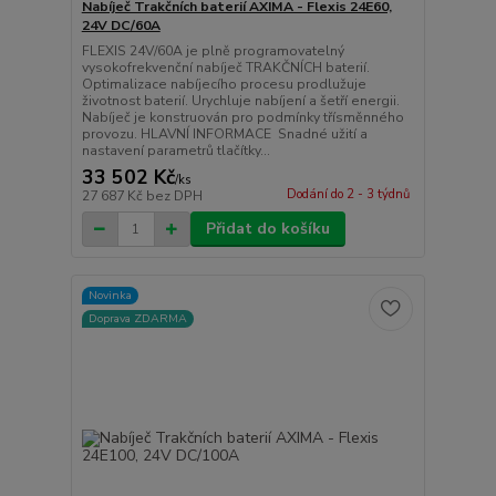
Nabíječ Trakčních baterií AXIMA - Flexis 24E60,
24V DC/60A
FLEXIS 24V/60A je plně programovatelný
vysokofrekvenční nabíječ TRAKČNÍCH baterií.
Optimalizace nabíjecího procesu prodlužuje
životnost baterií. Urychluje nabíjení a šetří energii.
Nabíječ je konstruován pro podmínky třísměnného
provozu. HLAVNÍ INFORMACE Snadné užití a
nastavení parametrů tlačítky...
33 502 Kč
/
ks
Dodání do 2 - 3 týdnů
27 687 Kč
bez DPH
Přidat do košíku
Novinka
Doprava ZDARMA