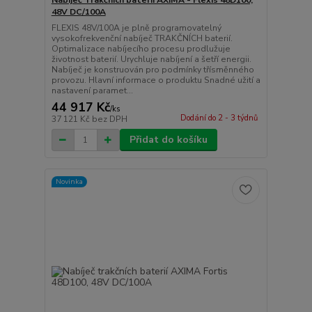
Nabíječ Trakčních baterií AXIMA - Flexis 48D100,
48V DC/100A
FLEXIS 48V/100A je plně programovatelný
vysokofrekvenční nabíječ TRAKČNÍCH baterií.
Optimalizace nabíjecího procesu prodlužuje
životnost baterií. Urychluje nabíjení a šetří energii.
Nabíječ je konstruován pro podmínky třísměnného
provozu. Hlavní informace o produktu Snadné užití a
nastavení paramet...
44 917 Kč
/
ks
Dodání do 2 - 3 týdnů
37 121 Kč
bez DPH
Přidat do košíku
Novinka