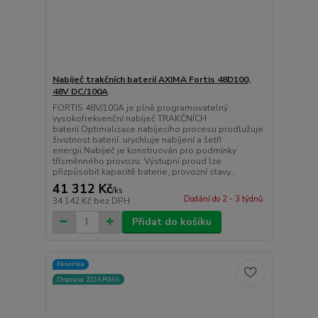
Nabíječ trakčních baterií AXIMA Fortis 48D100,
48V DC/100A
FORTIS 48V/100A je plně programovatelný
vysokofrekvenční nabíječ TRAKČNÍCH
baterií.Optimalizace nabíjecího procesu prodlužuje
životnost baterií. urychluje nabíjení a šetří
energii.Nabíječ je konstruován pro podmínky
třísměnného provozu. Výstupní proud lze
přizpůsobit kapacitě baterie, provozní stavy...
41 312 Kč
/
ks
Dodání do 2 - 3 týdnů
34 142 Kč
bez DPH
Přidat do košíku
Novinka
Doprava ZDARMA