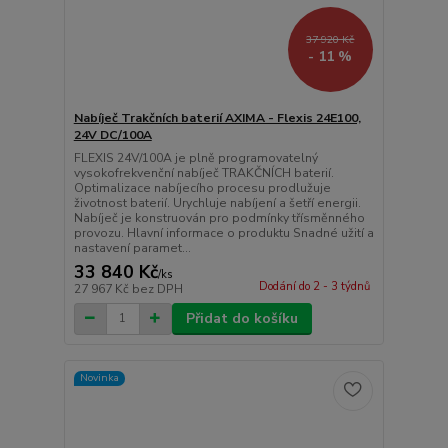
37 920 Kč
- 11 %
Nabíječ Trakčních baterií AXIMA - Flexis 24E100,
24V DC/100A
FLEXIS 24V/100A je plně programovatelný
vysokofrekvenční nabíječ TRAKČNÍCH baterií.
Optimalizace nabíjecího procesu prodlužuje
životnost baterií. Urychluje nabíjení a šetří energii.
Nabíječ je konstruován pro podmínky třísměnného
provozu. Hlavní informace o produktu Snadné užití a
nastavení paramet...
33 840 Kč
/
ks
Dodání do 2 - 3 týdnů
27 967 Kč
bez DPH
Přidat do košíku
Novinka