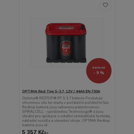
5 873 Kč
- 9 %
OPTIMA Red Top S-3.7, 12V / 44Ah EN 730A
Optima® REDTOP® RT S 3.7 baterie Poskytuje
ohromnou sílu ke startu v počáteční počáteční fázi,
Redtop baterie jsou vybaveny patentovanou
SPIRALCELL - spirálovitou Technology® a jsou
ideální pro aplikace v odvětví zemědělské techniky,
nákladní vozidla a stavební stroje. OPTIMA Redtop
baterie jsou id...
5 357 Kč
/
ks