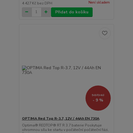
Není skladem
4 427 Kč
bez DPH
Přidat do košíku
5 873 Kč
- 9 %
OPTIMA Red Top R-3.7, 12V / 44Ah EN 730A
Optima® REDTOP® RT R 3.7 baterie Poskytuje
ohromnou sílu ke startu v počáteční počáteční fázi,