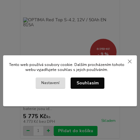
6 350 Kč
- 9 %
Tento web používá soubory cookie. Dalším procházením tohoto
webu vyjadřujete souhlas s jejich používáním.
OPTIMA Red Top S-4.2, 12V / 50Ah EN 815A
Optima® REDTOP® RT S 4.2 baterie Poskytuje
Souhlasím
Nastavení
ohromnou sílu ke startu v počáteční počáteční fázi,
Redtop baterie jsou vybaveny patentovanou
SPIRALCELL - spirálovitou Technology® a jsou
ideální pro aplikace v odvětví zemědělské techniky,
nákladní vozidla a stavební stroje. OPTIMA Redtop
baterie jsou id...
5 775 Kč
/
ks
Skladem
4 773 Kč
bez DPH
Přidat do košíku