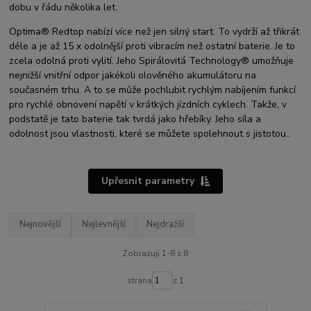
dobu v řádu několika let.
Optima® Redtop nabízí více než jen silný start. To vydrží až třikrát
déle a je až 15 x odolnější proti vibracím než ostatní baterie. Je to
zcela odolná proti vylití. Jeho Spirálovitá Technology® umožňuje
nejnižší vnitřní odpor jakékoli olověného akumulátoru na
současném trhu. A to se může pochlubit rychlým nabíjením funkcí
pro rychlé obnovení napětí v krátkých jízdních cyklech. Takže, v
podstatě je tato baterie tak tvrdá jako hřebíky. Jeho síla a
odolnost jsou vlastnosti, které se můžete spolehnout s jistotou..
Upřesnit parametry
Nejnovější
Nejlevnější
Nejdražší
Zobrazuji 1-8 z 8
strana
z 1