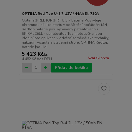
OPTIMA Red Top U-3.7, 12V / 44Ah EN 730A
Optima® REDTOP® RT U 3.7 baterie Poskytuje
ohromnou sílu ke startu v počáteční počáteční fázi,
Redtop baterie jsou vybaveny patentovanou
SPIRALCELL - spirálovitou Technology® a jsou
ideální pro aplikace v odvětví zemědělské techniky,
nákladní vozidla a stavební stroje. OPTIMA Redtop
baterie jsou id...
5 423 Kč
/
ks
Není skladem
4 482 Kč
bez DPH
Přidat do košíku