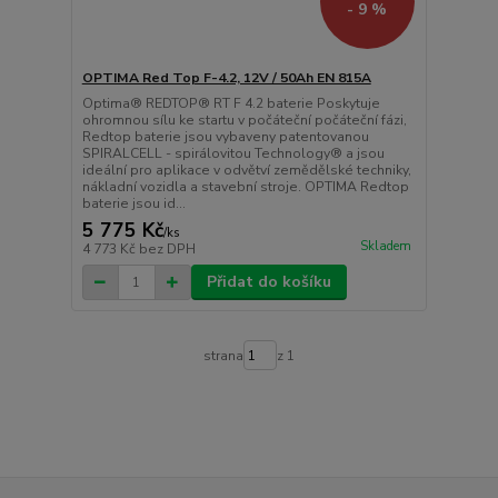
- 9 %
OPTIMA Red Top F-4.2, 12V / 50Ah EN 815A
Optima® REDTOP® RT F 4.2 baterie Poskytuje
ohromnou sílu ke startu v počáteční počáteční fázi,
Redtop baterie jsou vybaveny patentovanou
SPIRALCELL - spirálovitou Technology® a jsou
ideální pro aplikace v odvětví zemědělské techniky,
nákladní vozidla a stavební stroje. OPTIMA Redtop
baterie jsou id...
5 775 Kč
/
ks
Skladem
4 773 Kč
bez DPH
Přidat do košíku
strana
z 1