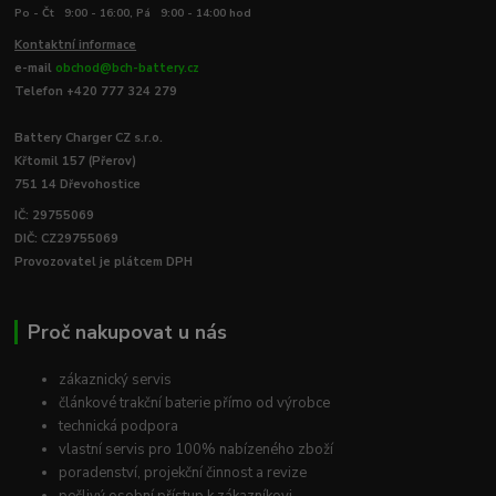
Po - Čt 9:00 - 16:00, Pá 9:00 - 14:00 hod
Kontaktní informace
e-mail
obchod@bch-battery.cz
Telefon +420 777 324 279
Battery Charger CZ s.r.o.
Křtomil 157 (Přerov)
751 14 Dřevohostice
IČ: 29755069
DIČ: CZ29755069
Provozovatel je plátcem DPH
Proč nakupovat u nás
zákaznický servis
článkové trakční baterie přímo od výrobce
technická podpora
vlastní servis pro 100% nabízeného zboží
poradenství, projekční činnost a revize