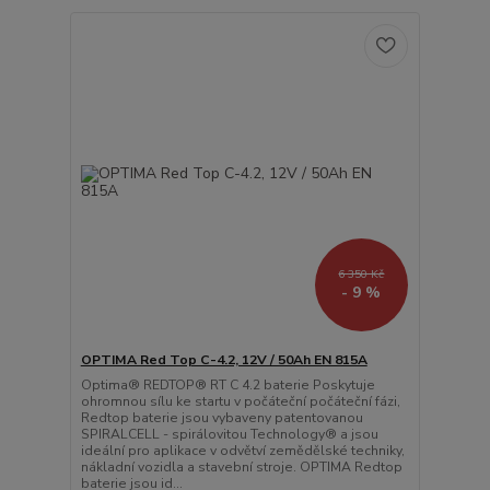
6 350 Kč
- 9 %
OPTIMA Red Top C-4.2, 12V / 50Ah EN 815A
Optima® REDTOP® RT C 4.2 baterie Poskytuje
ohromnou sílu ke startu v počáteční počáteční fázi,
Redtop baterie jsou vybaveny patentovanou
SPIRALCELL - spirálovitou Technology® a jsou
ideální pro aplikace v odvětví zemědělské techniky,
nákladní vozidla a stavební stroje. OPTIMA Redtop
baterie jsou id...