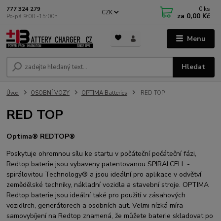
0
ks
777 324 279
CZK
za
0,00 Kč
Po-pá 9:00 -15:00h
Menu
Hledat
Úvod
OSOBNÍ VOZY
OPTIMA Batteries
RED TOP
RED TOP
Optima® REDTOP®
Poskytuje ohromnou sílu ke startu v počáteční počáteční fázi,
Redtop baterie jsou vybaveny patentovanou SPIRALCELL -
spirálovitou Technology® a jsou ideální pro aplikace v odvětví
zemědělské techniky, nákladní vozidla a stavební stroje. OPTIMA
Redtop baterie jsou ideální také pro použití v zásahových
vozidlrch, generátorech a osobních aut. Velmi nízká míra
samovybíjení na Redtop znamená, že můžete baterie skladovat po