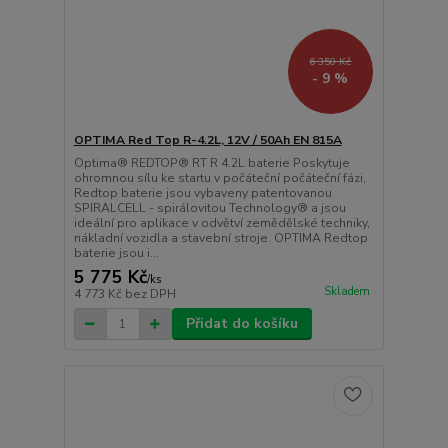
6 350 Kč
- 9 %
OPTIMA Red Top R-4.2L, 12V / 50Ah EN 815A
Optima® REDTOP® RT R 4.2L baterie Poskytuje
ohromnou sílu ke startu v počáteční počáteční fázi,
Redtop baterie jsou vybaveny patentovanou
SPIRALCELL - spirálovitou Technology® a jsou
ideální pro aplikace v odvětví zemědělské techniky,
nákladní vozidla a stavební stroje. OPTIMA Redtop
baterie jsou i...
5 775 Kč
/
ks
Skladem
4 773 Kč
bez DPH
Přidat do košíku