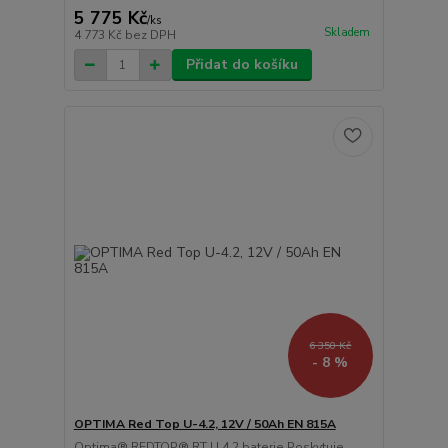
5 775 Kč
/
ks
Skladem
4 773 Kč
bez DPH
Přidat do košíku
6 350 Kč
- 8 %
OPTIMA Red Top U-4.2, 12V / 50Ah EN 815A
Optima® REDTOP® RT U 4.2 baterie Poskytuje