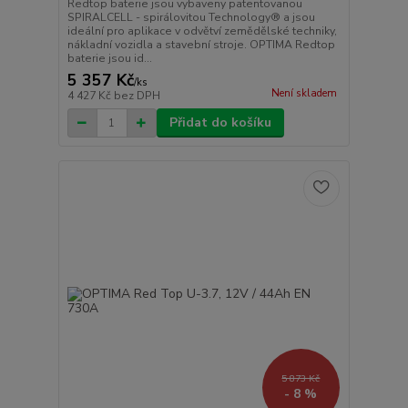
Redtop baterie jsou vybaveny patentovanou
SPIRALCELL - spirálovitou Technology® a jsou
ideální pro aplikace v odvětví zemědělské techniky,
nákladní vozidla a stavební stroje. OPTIMA Redtop
baterie jsou id...
5 357 Kč
/
ks
Není skladem
4 427 Kč
bez DPH
Přidat do košíku
5 873 Kč
- 8 %