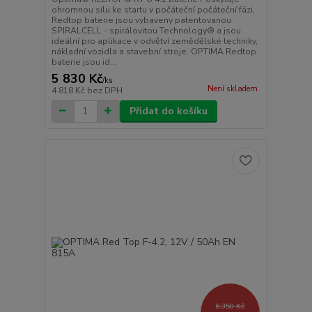
ohromnou sílu ke startu v počáteční počáteční fázi,
Redtop baterie jsou vybaveny patentovanou
SPIRALCELL - spirálovitou Technology® a jsou
ideální pro aplikace v odvětví zemědělské techniky,
nákladní vozidla a stavební stroje. OPTIMA Redtop
baterie jsou id...
5 830 Kč
/
ks
Není skladem
4 818 Kč
bez DPH
Přidat do košíku
6 350 Kč